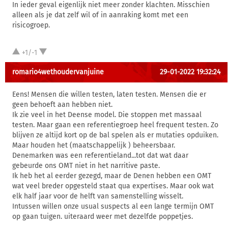
In ieder geval eigenlijk niet meer zonder klachten. Misschien
alleen als je dat zelf wil of in aanraking komt met een
risicogroep.
+1/-1
romario4wethoudervanjuine
29-01-2022 19:32:24
Eens! Mensen die willen testen, laten testen. Mensen die er
geen behoeft aan hebben niet.
Ik zie veel in het Deense model. Die stoppen met massaal
testen. Maar gaan een referentiegroep heel frequent testen. Zo
blijven ze altijd kort op de bal spelen als er mutaties opduiken.
Maar houden het (maatschappelijk ) beheersbaar.
Denemarken was een referentieland...tot dat wat daar
gebeurde ons OMT niet in het narritive paste.
Ik heb het al eerder gezegd, maar de Denen hebben een OMT
wat veel breder opgesteld staat qua expertises. Maar ook wat
elk half jaar voor de helft van samenstelling wisselt.
Intussen willen onze usual suspects al een lange termijn OMT
op gaan tuigen. uiteraard weer met dezelfde poppetjes.