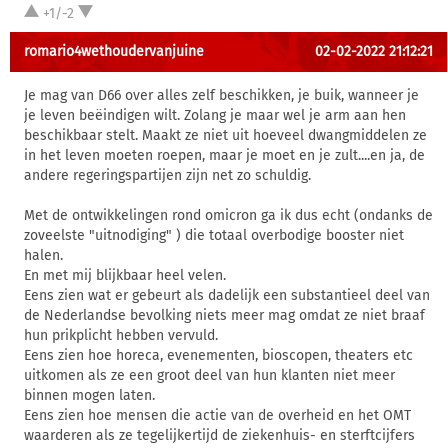
+1/-2
romario4wethoudervanjuine
02-02-2022 21:12:21
Je mag van D66 over alles zelf beschikken, je buik, wanneer je
je leven beëindigen wilt. Zolang je maar wel je arm aan hen
beschikbaar stelt. Maakt ze niet uit hoeveel dwangmiddelen ze
in het leven moeten roepen, maar je moet en je zult....en ja, de
andere regeringspartijen zijn net zo schuldig.
Met de ontwikkelingen rond omicron ga ik dus echt (ondanks de
zoveelste "uitnodiging" ) die totaal overbodige booster niet
halen.
En met mij blijkbaar heel velen.
Eens zien wat er gebeurt als dadelijk een substantieel deel van
de Nederlandse bevolking niets meer mag omdat ze niet braaf
hun prikplicht hebben vervuld.
Eens zien hoe horeca, evenementen, bioscopen, theaters etc
uitkomen als ze een groot deel van hun klanten niet meer
binnen mogen laten.
Eens zien hoe mensen die actie van de overheid en het OMT
waarderen als ze tegelijkertijd de ziekenhuis- en sterftcijfers