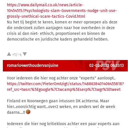
https://www.dailymail.co.uk/news/article-
10454515/Psychologists-slam-Governments-nudge-unit-use-
grossly-unethical-scare-tactics-Covid.html
Nu het tij begint te keren, komen er meer oproepen als deze
die onderzoek zullen aanjagen naar hoe overheden in deze
crisis al dan niet- ethisch, proportioneel en binnen de
democratische en juridische kaders gehandeld hebben.
+1/-4
romario4wethoudervanjuine
02-02-2022 06:33:13
Voor iedereen die hier nog achter onze "experts" aanloopt..
https://twitter.com/PieterOmtzigt/status/1488638401406455818?
ref_src=twsrc%5Egoogle%7Ctwcamp%5Eserp%7Ctwgr%5Etweet
Finland en Noorwegen gaan intussen DK achterna. Maar
hier...voorzichtig want...over2 weken, en anders wel de week
daarna....!!
Iedereen die hier nog kritiekloos achter een paar experts aan