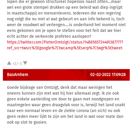
lopen die er gewoon structureel hopeloos naast zitten....maar
wel een grote stempel drukken op een beleid wat diep ingrijpt
in maatschappij en mensenlevens. Iedereen die een regering
nog volgt die nu met al wat gebeurt en aan info bekend is, toch
weer de noodwet wil verlengen.....is onderhand het moment niet
eens gekomen om je open te stellen voor het feit dat we hier
echt achter de verkeerde profeten aanlopen?
https://twitter.com/PieterOmtzigt/status/1488565724461387777?
ref_src=twsrc%5Egoogle%7Ctwcamp%5Eserp%7Ctwgr%5Etweet
+2/-3
BasArnhem
02-02-2022 17:09:28
Goede bijdrage van Omtzigt, denk dat maar weinigen het
oneens kunnen zijn met wat hij hier allemaal zegt. Ik zie ook
geen enkele aanleiding om door te gaan met noodgrepen en
maatregelen waar geen draagvlak voor is, terwijl het land snakt
naar een normaal leven en de ziekte corona (an sich) nu ook
geen reden meer lijkt te zijn om het land in wat voor mate dan
ook op slot te gooien.