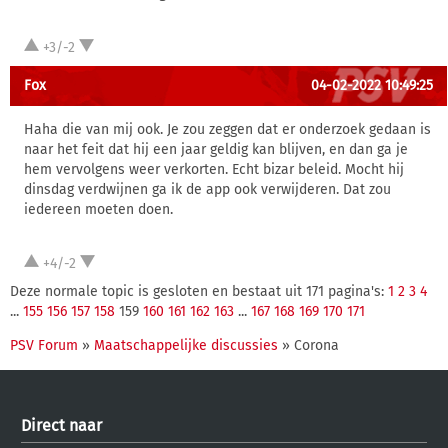
+3/-2
Fox
04-02-2022 10:49:25
Haha die van mij ook. Je zou zeggen dat er onderzoek gedaan is
naar het feit dat hij een jaar geldig kan blijven, en dan ga je
hem vervolgens weer verkorten. Echt bizar beleid. Mocht hij
dinsdag verdwijnen ga ik de app ook verwijderen. Dat zou
iedereen moeten doen.
+4/-2
Deze normale topic is gesloten en bestaat uit 171 pagina's:
1
2
3
4
...
155
156
157
158
159
160
161
162
163
...
167
168
169
170
171
PSV Forum
»
Maatschappelijke discussies
» Corona
Direct naar