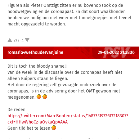
Figuren als Pieter Omtzigt zitten er nu bovenop (ook op de
noodwetgeving en de coronapas). En dat soort waakhonden
hebben we nodig om niet weer met tunnelgroepjes met teveel
macht opgezadeld te worden.
+3/-4
romario4wethoudervanjuine
29-01-2022 21:38:16
Dit is toch the bloody shame!!
Van de week in de discussie over de coronapas heeft niet
alleen Kuipers staan te liegen.
Het door de regering zelf gevraagde onderzoek over de
coronapas, is in de advisering door het OMT gewoon niet
meegenomen!
De reden
https://twitter.com/MarcBonten/status/1487351972613218307?
cxt=HHwWhoCz-aOvkaQpAAAA
Geen tijd het te lezen