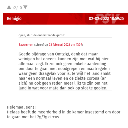
+2/-0
Remigio
02-02-2022 18:59:25
open/sluit de onderstaande quote:
BasArnhem
schreef op
02 februari 2022 om 17:09
:
Goede bijdrage van Omtzigt, denk dat maar
weinigen het oneens kunnen zijn met wat hij hier
allemaal zegt. Ik zie ook geen enkele aanleiding
om door te gaan met noodgrepen en maatregelen
waar geen draagvlak voor is, terwijl het land snakt
naar een normaal leven en de ziekte corona (an
sich) nu ook geen reden meer lijkt te zijn om het
land in wat voor mate dan ook op slot te gooien.
Helemaal eens!
Helaas heeft de meerderheid in de kamer ingestemd om door
te gaan met het 2g/3g circus.