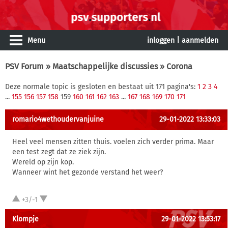
Menu
inloggen
|
aanmelden
PSV Forum
»
Maatschappelijke discussies
» Corona
Deze normale topic is gesloten en bestaat uit 171 pagina's:
1
2
3
4
...
155
156
157
158
159
160
161
162
163
...
167
168
169
170
171
romario4wethoudervanjuine
29-01-2022 13:33:03
Heel veel mensen zitten thuis. voelen zich verder prima. Maar
een test zegt dat ze ziek zijn.
Wereld op zijn kop.
Wanneer wint het gezonde verstand het weer?
+3/-1
Klompje
29-01-2022 13:53:17