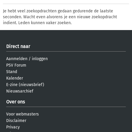
Je hebt veel zoekopdrachten gedaan gedurende de laatste
seconden. Wacht even alvorens je een nieuwe zoekopdracht
indient. Leden kunnen vaker zoeken.
Direct naar
Aanmelden
/
inloggen
PSV Forum
Stand
Kalender
E-zine (nieuwsbrief)
Nieuwsarchief
Over ons
Voor webmasters
Disclaimer
Privacy