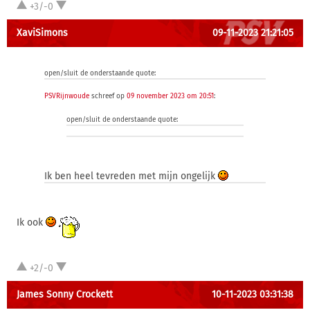
+3/-0
XaviSimons
09-11-2023 21:21:05
open/sluit de onderstaande quote:
PSVRijnwoude
schreef op
09 november 2023 om 20:51
:
open/sluit de onderstaande quote:
Ik ben heel tevreden met mijn ongelijk
Ik ook
+2/-0
James Sonny Crockett
10-11-2023 03:31:38