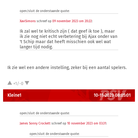
open/sluit de onderstaande quote:
XaviSimons
schreef op
09 november 2023 om 20:22
:
Ik zal wel te kritisch zijn ( dat geef ik toe ), maar
ik zie nog niet echt verbetering bij Ajax onder van
't Schip maar dat heeft misschien ook wel wat
langer tijd nodig.
Ik zie wel een andere instelling, zeker bij een aantal spelers.
+1/-0
Kleine1
10-11-2023 08:05:01
open/sluit de onderstaande quote:
James Sonny Crockett
schreef op
10 november 2023 om 03:31
:
open/sluit de onderstaande quote: