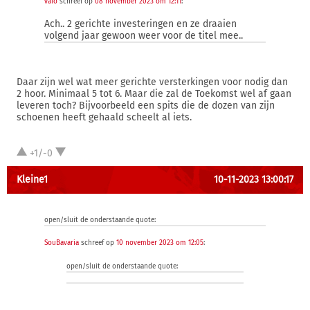
vaio
schreef op
08 november 2023 om 12:11
:
Ach.. 2 gerichte investeringen en ze draaien
volgend jaar gewoon weer voor de titel mee..
Daar zijn wel wat meer gerichte versterkingen voor nodig dan
2 hoor. Minimaal 5 tot 6. Maar die zal de Toekomst wel af gaan
leveren toch? Bijvoorbeeld een spits die de dozen van zijn
schoenen heeft gehaald scheelt al iets.
+1/-0
Kleine1
10-11-2023 13:00:17
open/sluit de onderstaande quote:
SouBavaria
schreef op
10 november 2023 om 12:05
:
open/sluit de onderstaande quote: