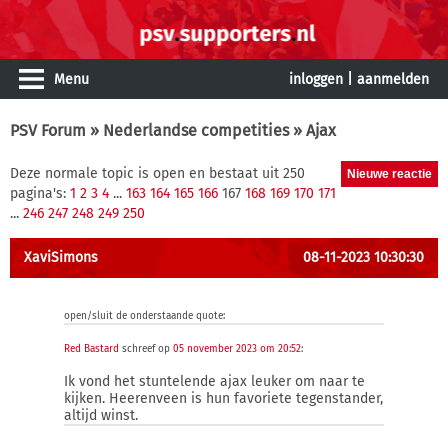
Menu
inloggen
|
aanmelden
PSV Forum
»
Nederlandse competities
» Ajax
Deze normale topic is open en bestaat uit 250
pagina's:
1
2
3
4
...
163
164
165
166
167
168
169
170
171
...
246
247
248
249
250
XaviSimons
08-11-2023 10:30:30
open/sluit de onderstaande quote:
Red Bastard
schreef op
05 november 2023 om 20:52
:
Ik vond het stuntelende ajax leuker om naar te
kijken. Heerenveen is hun favoriete tegenstander,
altijd winst.