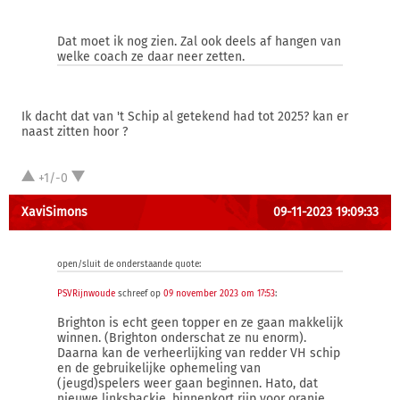
Dat moet ik nog zien. Zal ook deels af hangen van
welke coach ze daar neer zetten.
Ik dacht dat van 't Schip al getekend had tot 2025? kan er
naast zitten hoor ?
+1/-0
XaviSimons
09-11-2023 19:09:33
open/sluit de onderstaande quote:
PSVRijnwoude
schreef op
09 november 2023 om 17:53
:
Brighton is echt geen topper en ze gaan makkelijk
winnen. (Brighton onderschat ze nu enorm).
Daarna kan de verheerlijking van redder VH schip
en de gebruikelijke ophemeling van
(jeugd)spelers weer gaan beginnen. Hato, dat
nieuwe linksbackie, binnenkort rijp voor oranje.