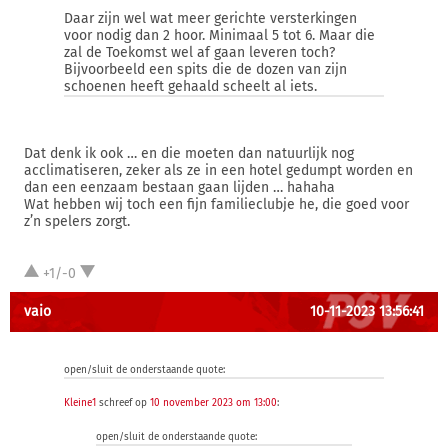
Daar zijn wel wat meer gerichte versterkingen
voor nodig dan 2 hoor. Minimaal 5 tot 6. Maar die
zal de Toekomst wel af gaan leveren toch?
Bijvoorbeeld een spits die de dozen van zijn
schoenen heeft gehaald scheelt al iets.
Dat denk ik ook … en die moeten dan natuurlijk nog
acclimatiseren, zeker als ze in een hotel gedumpt worden en
dan een eenzaam bestaan gaan lijden … hahaha
Wat hebben wij toch een fijn familieclubje he, die goed voor
z’n spelers zorgt.
+1/-0
vaio
10-11-2023 13:56:41
open/sluit de onderstaande quote:
Kleine1
schreef op
10 november 2023 om 13:00
:
open/sluit de onderstaande quote: