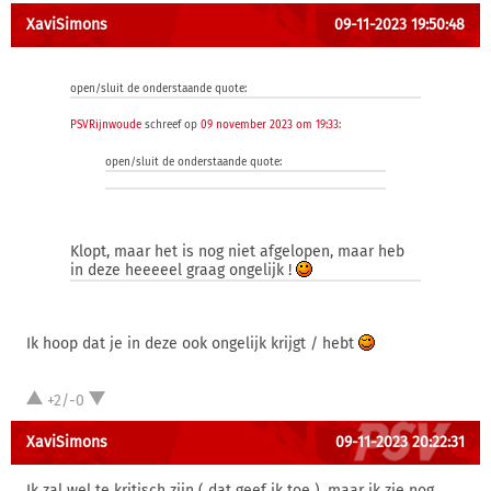
XaviSimons
09-11-2023 19:50:48
open/sluit de onderstaande quote:
PSVRijnwoude
schreef op
09 november 2023 om 19:33
:
open/sluit de onderstaande quote:
Klopt, maar het is nog niet afgelopen, maar heb
in deze heeeeel graag ongelijk !
Ik hoop dat je in deze ook ongelijk krijgt / hebt
+2/-0
XaviSimons
09-11-2023 20:22:31
Ik zal wel te kritisch zijn ( dat geef ik toe ), maar ik zie nog