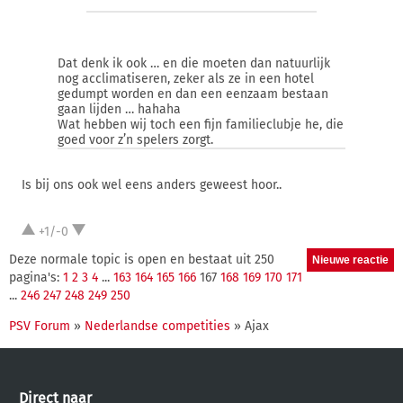
Dat denk ik ook … en die moeten dan natuurlijk
nog acclimatiseren, zeker als ze in een hotel
gedumpt worden en dan een eenzaam bestaan
gaan lijden … hahaha
Wat hebben wij toch een fijn familieclubje he, die
goed voor z’n spelers zorgt.
Is bij ons ook wel eens anders geweest hoor..
+1/-0
Deze normale topic is open en bestaat uit 250
pagina's:
1
2
3
4
...
163
164
165
166
167
168
169
170
171
...
246
247
248
249
250
PSV Forum
»
Nederlandse competities
» Ajax
Direct naar