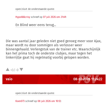
open/sluit de onderstaande quote:
Hypo666crisy
schreef op
07 juli 2026 om 21:49
:
En Blind weer eens terug...
Die was aantal jaar geleden niet goed genoeg meer voor Ajax,
maar wordt nu door sommigen als verlosser weer
binnengehaald. Verlengstuk van de trainer etc. Waarschijnlijk
kan het prima toch de onderste clubjes, maar tegen het
linkerrijtje gaat hij regelmatig voorbij gelopen worden.
+3/-0
vaio
08-07-2026 11:24:22
open/sluit de onderstaande quote:
Koen073
schreef op
08 juli 2026 om 10:12
: