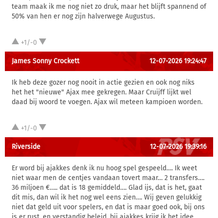
team maak ik me nog niet zo druk, maar het blijft spannend of
50% van hen er nog zijn halverwege Augustus.
+1/-0
James Sonny Crockett
12-07-2026 19:24:47
Ik heb deze gozer nog nooit in actie gezien en ook nog niks
het het "nieuwe" Ajax mee gekregen. Maar Cruijff lijkt wel
daad bij woord te voegen. Ajax wil meteen kampioen worden.
+1/-0
Riverside
12-07-2026 19:39:16
Er word bij ajakkes denk ik nu hoog spel gespeeld…. Ik weet
niet waar men de centjes vandaan tovert maar… 2 transfers….
36 miljoen €….. dat is 18 gemiddeld…. Glad ijs, dat is het, gaat
dit mis, dan wil ik het nog wel eens zien…. Wij geven gelukkig
niet dat geld uit voor spelers, en dat is maar goed ook, bij ons
is er rust, en verstandig beleid, bij ajakkes krijg ik het idee,