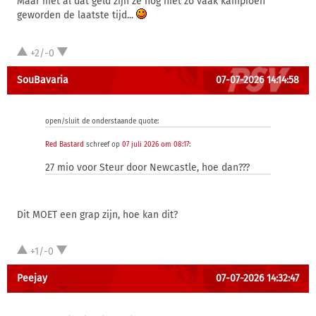
Maar met al dat geld zijn ze nog niet zo vaak kampioen
geworden de laatste tijd...
+2/-0
SouBavaria
07-07-2026 14:14:58
open/sluit de onderstaande quote:
Red Bastard
schreef op
07 juli 2026 om 08:17
:
27 mio voor Steur door Newcastle, hoe dan???
Dit MOET een grap zijn, hoe kan dit?
+1/-0
Peejay
07-07-2026 14:32:47