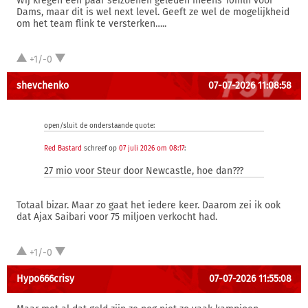
Wij kregen een paar seizoenen geleden ineens 10mln voor
Dams, maar dit is wel next level. Geeft ze wel de mogelijkheid
om het team flink te versterken…..
+1/-0
shevchenko
07-07-2026 11:08:58
open/sluit de onderstaande quote:
Red Bastard
schreef op
07 juli 2026 om 08:17
:
27 mio voor Steur door Newcastle, hoe dan???
Totaal bizar. Maar zo gaat het iedere keer. Daarom zei ik ook
dat Ajax Saibari voor 75 miljoen verkocht had.
+1/-0
Hypo666crisy
07-07-2026 11:55:08