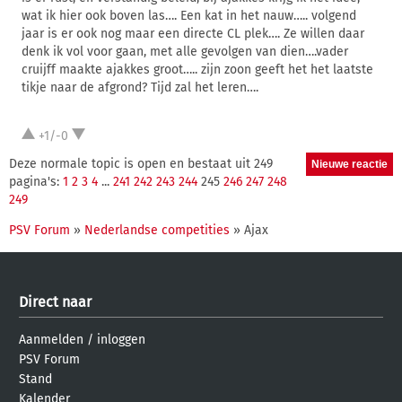
wat ik hier ook boven las…. Een kat in het nauw….. volgend
jaar is er ook nog maar een directe CL plek…. Ze willen daar
denk ik vol voor gaan, met alle gevolgen van dien….vader
cruijff maakte ajakkes groot….. zijn zoon geeft het het laatste
tikje naar de afgrond? Tijd zal het leren….
+1/-0
Deze normale topic is open en bestaat uit 249
pagina's:
1
2
3
4
...
241
242
243
244
245
246
247
248
249
PSV Forum
»
Nederlandse competities
» Ajax
Direct naar
Aanmelden
/
inloggen
PSV Forum
Stand
Kalender