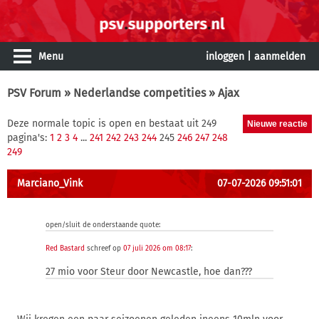
Menu
inloggen
|
aanmelden
PSV Forum
»
Nederlandse competities
» Ajax
Deze normale topic is open en bestaat uit 249
pagina's:
1
2
3
4
...
241
242
243
244
245
246
247
248
249
Marciano_Vink
07-07-2026 09:51:01
open/sluit de onderstaande quote:
Red Bastard
schreef op
07 juli 2026 om 08:17
:
27 mio voor Steur door Newcastle, hoe dan???