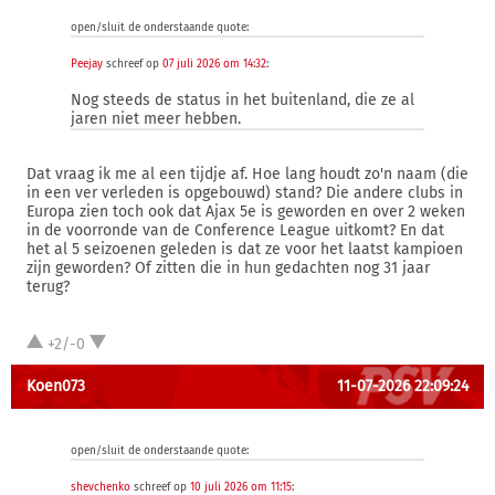
open/sluit de onderstaande quote:
Peejay
schreef op
07 juli 2026 om 14:32
:
Nog steeds de status in het buitenland, die ze al
jaren niet meer hebben.
Dat vraag ik me al een tijdje af. Hoe lang houdt zo'n naam (die
in een ver verleden is opgebouwd) stand? Die andere clubs in
Europa zien toch ook dat Ajax 5e is geworden en over 2 weken
in de voorronde van de Conference League uitkomt? En dat
het al 5 seizoenen geleden is dat ze voor het laatst kampioen
zijn geworden? Of zitten die in hun gedachten nog 31 jaar
terug?
+2/-0
Koen073
11-07-2026 22:09:24
open/sluit de onderstaande quote:
shevchenko
schreef op
10 juli 2026 om 11:15
: