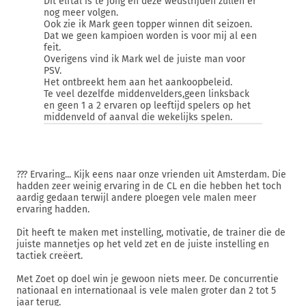
Dit elftal is te jong en deze wedstrijden zullen er
nog meer volgen.
Ook zie ik Mark geen topper winnen dit seizoen.
Dat we geen kampioen worden is voor mij al een
feit.
Overigens vind ik Mark wel de juiste man voor
PSV.
Het ontbreekt hem aan het aankoopbeleid.
Te veel dezelfde middenvelders,geen linksback
en geen 1 a 2 ervaren op leeftijd spelers op het
middenveld of aanval die wekelijks spelen.
??? Ervaring... Kijk eens naar onze vrienden uit Amsterdam. Die
hadden zeer weinig ervaring in de CL en die hebben het toch
aardig gedaan terwijl andere ploegen vele malen meer
ervaring hadden.
Dit heeft te maken met instelling, motivatie, de trainer die de
juiste mannetjes op het veld zet en de juiste instelling en
tactiek creëert.
Met Zoet op doel win je gewoon niets meer. De concurrentie
nationaal en internationaal is vele malen groter dan 2 tot 5
jaar terug.