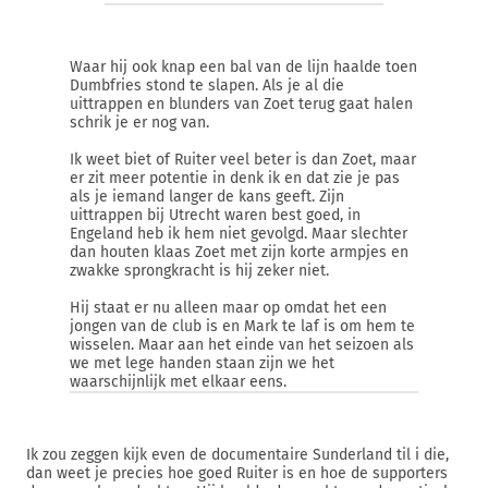
Waar hij ook knap een bal van de lijn haalde toen
Dumbfries stond te slapen. Als je al die
uittrappen en blunders van Zoet terug gaat halen
schrik je er nog van.
Ik weet biet of Ruiter veel beter is dan Zoet, maar
er zit meer potentie in denk ik en dat zie je pas
als je iemand langer de kans geeft. Zijn
uittrappen bij Utrecht waren best goed, in
Engeland heb ik hem niet gevolgd. Maar slechter
dan houten klaas Zoet met zijn korte armpjes en
zwakke sprongkracht is hij zeker niet.
Hij staat er nu alleen maar op omdat het een
jongen van de club is en Mark te laf is om hem te
wisselen. Maar aan het einde van het seizoen als
we met lege handen staan zijn we het
waarschijnlijk met elkaar eens.
Ik zou zeggen kijk even de documentaire Sunderland til i die,
dan weet je precies hoe goed Ruiter is en hoe de supporters