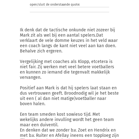
open/sluit de onderstaande quote:
Ik denk dat de tactische onkunde niet zozeer bij
Mark zit als wel bij een aantal spelers.Dat
verklaart de vele domme keuzes in het veld waar
een coach langs de kant niet veel aan kan doen.
Behalve zich ergeren.
Vergelijking met coaches als Klopp, etcetera is
niet fair. Zij werken met veel betere voetballers
en kunnen zo iemand die tegenvalt makkelijk
vervangen.
Positief aan Mark is dat hij spelers laat staan en
dus vertrouwen geeft. Broodnodig wil je het beste
uit een ( al dan niet matige)voetballer naar
boven halen.
Een team smeden kost sowieso tijd. Met
wekelijks andere invulling wordt het geen team
maar een duiventil.
En denken dat we zonder b.v. Zoet en Hendrix en
met b.v. Ruiter en Afellay ineens een topploeg zijn