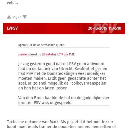
veld....
+1/-4
LVPSV
20-10-2019 11:46:10
open/sluit de onderstaande quote:
stewie
schreef op
20 oktober 2019 om 11:11
:
Je zag gisteren goed dat dit PSV geen antwoord
had op de tactiek van Utrecht. Kwalitatief gezien
had PSV het de Domstedelingen veel moeilijker
moeten maken. Er zit geen gedachtte achter het
spel. Ja, zo snel mogelijk de "coiboys"aanspelen
en hen het op laten lossen.
Van den Brom haalde de bal op de goddelijke vier
eruit en PSV was uitgespeeld.
Tactische onkunde van Mark. Als je ziet dat het niet lekker
loopt moet je als trainer de poppetjes anders neerzetten of