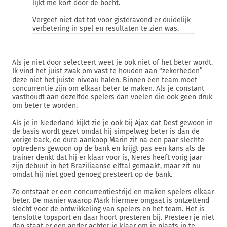
lijkt me kort door de bocht.
Vergeet niet dat tot voor gisteravond er duidelijk
verbetering in spel en resultaten te zien was.
Als je niet door selecteert weet je ook niet of het beter wordt.
Ik vind het juist zwak om vast te houden aan “zekerheden”
deze niet het juiste niveau halen. Binnen een team moet
concurrentie zijn om elkaar beter te maken. Als je constant
vasthoudt aan dezelfde spelers dan voelen die ook geen druk
om beter te worden.
Als je in Nederland kijkt zie je ook bij Ajax dat Dest gewoon in
de basis wordt gezet omdat hij simpelweg beter is dan de
vorige back, de dure aankoop Marin zit na een paar slechte
optredens gewoon op de bank en krijgt pas een kans als de
trainer denkt dat hij er klaar voor is, Neres heeft vorig jaar
zijn debuut in het Braziliaanse elftal gemaakt, maar zit nu
omdat hij niet goed genoeg presteert op de bank.
Zo ontstaat er een concurrentiestrijd en maken spelers elkaar
beter. De manier waarop Mark hiermee omgaat is ontzettend
slecht voor de ontwikkeling van spelers en het team. Het is
tenslotte topsport en daar hoort presteren bij. Presteer je niet
dan staat er een ander achter je klaar om je plaats in te