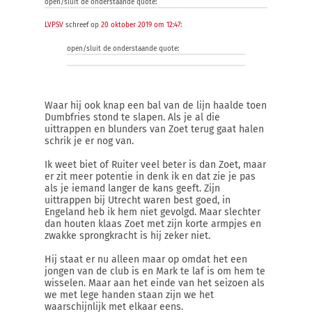
open/sluit de onderstaande quote:
LVPSV
schreef op
20 oktober 2019 om 12:47
:
open/sluit de onderstaande quote:
Waar hij ook knap een bal van de lijn haalde toen
Dumbfries stond te slapen. Als je al die
uittrappen en blunders van Zoet terug gaat halen
schrik je er nog van.
Ik weet biet of Ruiter veel beter is dan Zoet, maar
er zit meer potentie in denk ik en dat zie je pas
als je iemand langer de kans geeft. Zijn
uittrappen bij Utrecht waren best goed, in
Engeland heb ik hem niet gevolgd. Maar slechter
dan houten klaas Zoet met zijn korte armpjes en
zwakke sprongkracht is hij zeker niet.
Hij staat er nu alleen maar op omdat het een
jongen van de club is en Mark te laf is om hem te
wisselen. Maar aan het einde van het seizoen als
we met lege handen staan zijn we het
waarschijnlijk met elkaar eens.