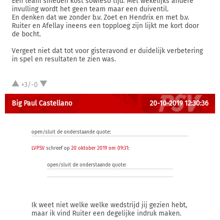
Een team smeden kost sowieso tijd. Met wekelijks andere
invulling wordt het geen team maar een duiventil.
En denken dat we zonder b.v. Zoet en Hendrix en met b.v.
Ruiter en Afellay ineens een topploeg zijn lijkt me kort door
de bocht.
Vergeet niet dat tot voor gisteravond er duidelijk verbetering
in spel en resultaten te zien was.
+3/-0
Big Paul Castellano
20-10-2019 12:30:36
open/sluit de onderstaande quote:
LVPSV
schreef op
20 oktober 2019 om 09:31
:
open/sluit de onderstaande quote:
Ik weet niet welke welke wedstrijd jij gezien hebt,
maar ik vind Ruiter een degelijke indruk maken.