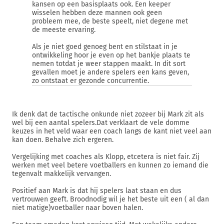
kansen op een basisplaats ook. Een keeper
wisselen hebben deze mannen ook geen
probleem mee, de beste speelt, niet degene met
de meeste ervaring.
Als je niet goed genoeg bent en stilstaat in je
ontwikkeling hoor je even op het bankje plaats te
nemen totdat je weer stappen maakt. In dit sort
gevallen moet je andere spelers een kans geven,
zo ontstaat er gezonde concurrentie.
Ik denk dat de tactische onkunde niet zozeer bij Mark zit als
wel bij een aantal spelers.Dat verklaart de vele domme
keuzes in het veld waar een coach langs de kant niet veel aan
kan doen. Behalve zich ergeren.
Vergelijking met coaches als Klopp, etcetera is niet fair. Zij
werken met veel betere voetballers en kunnen zo iemand die
tegenvalt makkelijk vervangen.
Positief aan Mark is dat hij spelers laat staan en dus
vertrouwen geeft. Broodnodig wil je het beste uit een ( al dan
niet matige)voetballer naar boven halen.