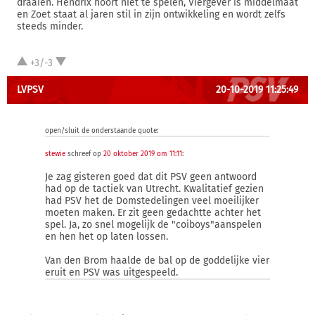
draaien. Hendrix hoort niet te spelen, Viergever is middelmaat
en Zoet staat al jaren stil in zijn ontwikkeling en wordt zelfs
steeds minder.
+3/-3
LVPSV
20-10-2019 11:25:49
open/sluit de onderstaande quote:
stewie
schreef op
20 oktober 2019 om 11:11
:
Je zag gisteren goed dat dit PSV geen antwoord
had op de tactiek van Utrecht. Kwalitatief gezien
had PSV het de Domstedelingen veel moeilijker
moeten maken. Er zit geen gedachtte achter het
spel. Ja, zo snel mogelijk de "coiboys"aanspelen
en hen het op laten lossen.
Van den Brom haalde de bal op de goddelijke vier
eruit en PSV was uitgespeeld.