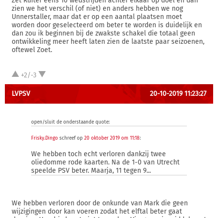
Zet Ruiter eens 10 wedstrijden achter elkaar op doel en dan
zien we het verschil (of niet) en anders hebben we nog
Unnerstaller, maar dat er op een aantal plaatsen moet
worden door geselecteerd om beter te worden is duidelijk en
dan zou ik beginnen bij de zwakste schakel die totaal geen
ontwikkeling meer heeft laten zien de laatste paar seizoenen,
oftewel Zoet.
+2/-3
LVPSV
20-10-2019 11:23:27
open/sluit de onderstaande quote:
Frisky.Dingo
schreef op
20 oktober 2019 om 11:18
:
We hebben toch echt verloren dankzij twee
oliedomme rode kaarten. Na de 1-0 van Utrecht
speelde PSV beter. Maarja, 11 tegen 9...
We hebben verloren door de onkunde van Mark die geen
wijzigingen door kan voeren zodat het elftal beter gaat