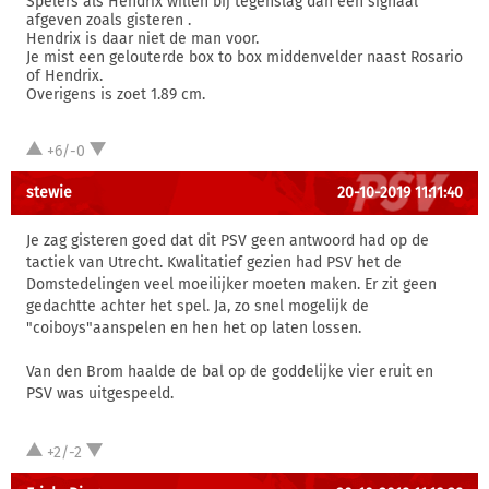
Spelers als Hendrix willen bij tegenslag dan een signaal
afgeven zoals gisteren .
Hendrix is daar niet de man voor.
Je mist een gelouterde box to box middenvelder naast Rosario
of Hendrix.
Overigens is zoet 1.89 cm.
+6/-0
stewie
20-10-2019 11:11:40
Je zag gisteren goed dat dit PSV geen antwoord had op de
tactiek van Utrecht. Kwalitatief gezien had PSV het de
Domstedelingen veel moeilijker moeten maken. Er zit geen
gedachtte achter het spel. Ja, zo snel mogelijk de
"coiboys"aanspelen en hen het op laten lossen.
Van den Brom haalde de bal op de goddelijke vier eruit en
PSV was uitgespeeld.
+2/-2