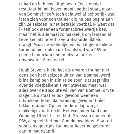
Ik had en heb nog altijd liever Cocu, omdat
resultaat bij mij boven mooi voetbal staat, maar
van Bommel heeft toch echt wel al behoorlijk wat
laten zien voor een trainer die nu pas begint aan
zijn 2e seizoen in het betaald voetbal. Ik weet dat
ik zelf ook maar een forumschreeuwertje ben,
maar het is allemaal zo makkelijk om iemand af
te zeiken als je zelf 0 verantwoordelijkheid
draagt. Maar de werkelijkheid is dat geen enkele
forumlid hier ook maar 1 wedstrijd van PSV in
goede banen kan leiden obv tactiek en
organisatie. Geen enkel.
Huub Stevens hield het als ervaren trainer niet
eens een heel seizoen uit en van Bommel werd
bijna kampioen in zijn 1e seizoen. Dat zegt niks
over de voetbalkennis van Stevens, maar wel
alles over de absolute wil van van Bommel om te
slagen. Nu staat er ook gewoon weer een
uitstekend team, dat vandaag gewoon ff niet
lekker draaide. Op een andere dag win je
makkelijk van Utrecht. Het was inderdaad dom.
Onnodig. Utrecht is en blijft 2 klassen minder als
PSV, al speelt het met 8 middenvelders. Maar dit
soort uitglijdertjes kan maar liever nu gebeuren
dan in maart/april.