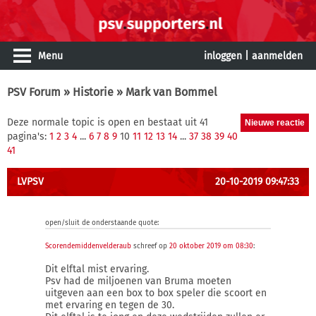
Menu
inloggen
|
aanmelden
PSV Forum
»
Historie
» Mark van Bommel
Deze normale topic is open en bestaat uit 41
pagina's:
1
2
3
4
...
6
7
8
9
10
11
12
13
14
...
37
38
39
40
41
LVPSV
20-10-2019 09:47:33
open/sluit de onderstaande quote:
Scorendemiddenvelderaub
schreef op
20 oktober 2019 om 08:30
:
Dit elftal mist ervaring.
Psv had de miljoenen van Bruma moeten
uitgeven aan een box to box speler die scoort en
met ervaring en tegen de 30.