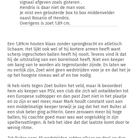
signaal afgeven zoals gisteren .
Hendrix is daar niet de man voor.
Je mist een gelouterde box to box middenvelder
naast Rosario of Hendrix.
Overigens is zoet 1.89 cm.
Een 1,89cm houten klaas zonder sprongkracht en atletisch
lichaam. Het lijkt ook wel of hij kortere armen heeft want
scherp ingeschoten ballen heeft hij nooit. Tevens vind ik dat
hij de uitstraling van een borrelnoot heeft. Niet een keeper
om bang van te worden als tegenstander zijnde. En laten we
nu eerlijk zijn, Zoet wint geen wedstrijden voor je en dat het je
op het hoogste niveau wel af en toe nodig.
Ik heb niets tegen Zoet buiten het veld, maar ik beoordeel
hem als keeper van PSV, een club die zich wil ontwikkelen tot
een Europese subtopper en dan past Zoet niet in het plaatje
en zo zijn er wel meer, maar Mark houdt constant vast aan
een middelmatige keeper terwijl je zag dat het met Ruiter al
een stuk beter ging achterin. Geen zenuwen meer bij hoge
ballen, hij coachte goed maar was wat ongelukkig in zijn
spelhervattingen. Ik heb het idee dat dat laatste komt door te
weinig ritme.