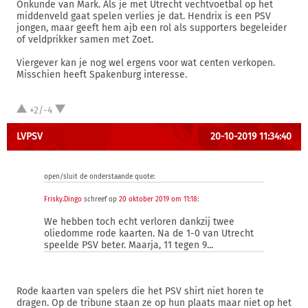
Onkunde van Mark. Als je met Utrecht vechtvoetbal op het
middenveld gaat spelen verlies je dat. Hendrix is een PSV
jongen, maar geeft hem ajb een rol als supporters begeleider
of veldprikker samen met Zoet.
Viergever kan je nog wel ergens voor wat centen verkopen.
Misschien heeft Spakenburg interesse.
+2/-4
LVPSV
20-10-2019 11:34:40
open/sluit de onderstaande quote:
Frisky.Dingo
schreef op
20 oktober 2019 om 11:18
:
We hebben toch echt verloren dankzij twee
oliedomme rode kaarten. Na de 1-0 van Utrecht
speelde PSV beter. Maarja, 11 tegen 9...
Rode kaarten van spelers die het PSV shirt niet horen te
dragen. Op de tribune staan ze op hun plaats maar niet op het