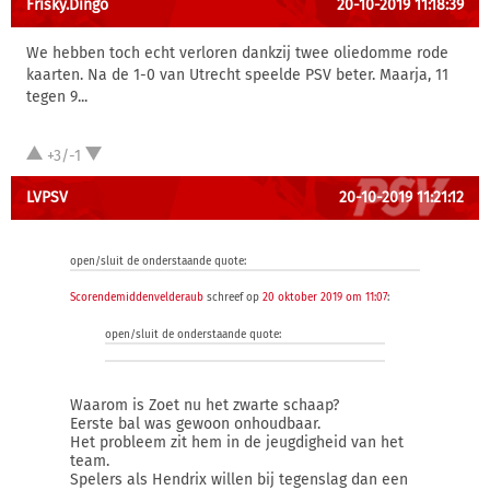
Frisky.Dingo
20-10-2019 11:18:39
We hebben toch echt verloren dankzij twee oliedomme rode
kaarten. Na de 1-0 van Utrecht speelde PSV beter. Maarja, 11
tegen 9...
+3/-1
LVPSV
20-10-2019 11:21:12
open/sluit de onderstaande quote:
Scorendemiddenvelderaub
schreef op
20 oktober 2019 om 11:07
:
open/sluit de onderstaande quote:
Waarom is Zoet nu het zwarte schaap?
Eerste bal was gewoon onhoudbaar.
Het probleem zit hem in de jeugdigheid van het
team.
Spelers als Hendrix willen bij tegenslag dan een