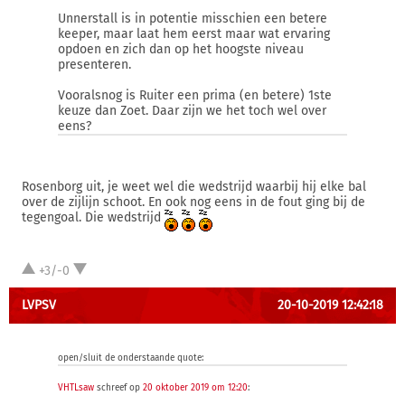
Unnerstall is in potentie misschien een betere
keeper, maar laat hem eerst maar wat ervaring
opdoen en zich dan op het hoogste niveau
presenteren.
Vooralsnog is Ruiter een prima (en betere) 1ste
keuze dan Zoet. Daar zijn we het toch wel over
eens?
Rosenborg uit, je weet wel die wedstrijd waarbij hij elke bal
over de zijlijn schoot. En ook nog eens in de fout ging bij de
tegengoal. Die wedstrijd
+3/-0
LVPSV
20-10-2019 12:42:18
open/sluit de onderstaande quote:
VHTLsaw
schreef op
20 oktober 2019 om 12:20
: