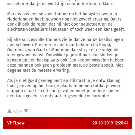
wisselen zodat je de wedstrijd naar je toe kan trekken.
Mark is pas een seizoen trainer op het hoogste niveau in
Nederland en heeft gewoon nog niet zoveel ervaring. Dat is
denk ik ook de reden dat hij niet door selecteert en de
slechtste voetballers laat staan of toch weer een kans geeft.
Bij alle succesvolle trainers zie je dat ze harde beslissingen
niet schuwen. Presteer je niet naar behoren bij Klopp,
Guardiola, van Gaal of Mourinho dan sta je er de volgende
keer gewoon naast. Ontwikkel je jezelf niet dan slinken je
kansen op een basisplaats ook. Een keeper wisselen hebben
deze mannen ook geen probleem mee, de beste speelt, niet
degene met de meeste ervaring.
Als je niet goed genoeg bent en stilstaat in je ontwikkeling
hoor je even op het bankje plaats te nemen totdat je weer
stappen maakt. In dit sort gevallen moet je andere spelers
een kans geven, zo ontstaat er gezonde concurrentie.
+2/-3
VHTLsaw
20-10-2019 12:20:41