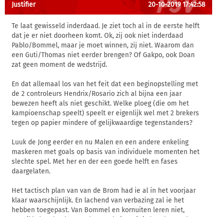
Justifier
20-10-2019 17:42:58
Te laat gewisseld inderdaad. Je ziet toch al in de eerste helft
dat je er niet doorheen komt. Ok, zij ook niet inderdaad
Pablo/Bommel, maar je moet winnen, zij niet. Waarom dan
een Guti/Thomas niet eerder brengen? Of Gakpo, ook Doan
zat geen moment de wedstrijd.
En dat allemaal los van het feit dat een beginopstelling met
de 2 controleurs Hendrix/Rosario zich al bijna een jaar
bewezen heeft als niet geschikt. Welke ploeg (die om het
kampioenschap speelt) speelt er eigenlijk wel met 2 brekers
tegen op papier mindere of gelijkwaardige tegenstanders?
Luuk de Jong eerder en nu Malen en een andere enkeling
maskeren met goals op basis van individuele momenten het
slechte spel. Met her en der een goede helft en fases
daargelaten.
Het tactisch plan van van de Brom had ie al in het voorjaar
klaar waarschijnlijk. En lachend van verbazing zal ie het
hebben toegepast. Van Bommel en kornuiten leren niet,