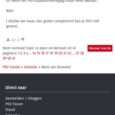
En neem het mij G$$$£££(44%%@@ maar eens kwalijk !
BAH.
( dislike me maar. Een groter compliment kan je PSV niet
geven) .
+2/-0
Deze normale topic is open en bestaat uit 41
pagina's:
1
2
3
4
...
14
15
16
17
18
19
20
21
22
...
37
38
39
40
41
PSV Forum
»
Historie
» Mark van Bommel
Direct naar
Aanmelden
/
inloggen
PSV Forum
Stand