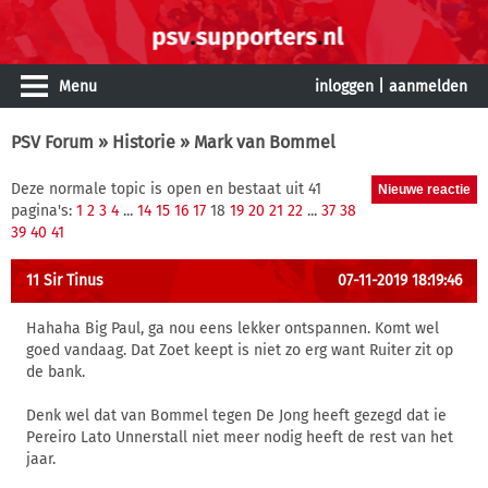
Menu
inloggen
|
aanmelden
PSV Forum
»
Historie
» Mark van Bommel
Deze normale topic is open en bestaat uit 41
pagina's:
1
2
3
4
...
14
15
16
17
18
19
20
21
22
...
37
38
39
40
41
11 Sir Tinus
07-11-2019 18:19:46
Hahaha Big Paul, ga nou eens lekker ontspannen. Komt wel
goed vandaag. Dat Zoet keept is niet zo erg want Ruiter zit op
de bank.
Denk wel dat van Bommel tegen De Jong heeft gezegd dat ie
Pereiro Lato Unnerstall niet meer nodig heeft de rest van het
jaar.