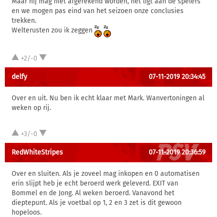
Maar hij mag niet afgerekend worden, het ligt aan de spelers
en we mogen pas eind van het seizoen onze conclusies
trekken.
Welterusten zou ik zeggen
+2/-0
delfy
07-11-2019 20:34:45
Over en uit. Nu ben ik echt klaar met Mark. Wanvertoningen al
weken op rij.
+3/-0
RedWhiteStripes
07-11-2019 20:36:59
Over en sluiten. Als je zoveel mag inkopen en 0 automatisen
erin slijpt heb je echt beroerd werk geleverd. EXIT van
Bommel en de Jong. Al weken beroerd. Vanavond het
dieptepunt. Als je voetbal op 1, 2 en 3 zet is dit gewoon
hopeloos.