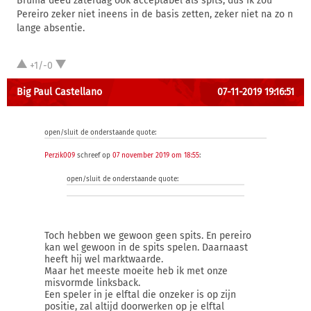
Bruma deed zaterdag ook acceptabel als spits, dus ik zou
Pereiro zeker niet ineens in de basis zetten, zeker niet na zo n
lange absentie.
+1/-0
Big Paul Castellano
07-11-2019 19:16:51
open/sluit de onderstaande quote:
Perzik009
schreef op
07 november 2019 om 18:55
:
open/sluit de onderstaande quote:
Toch hebben we gewoon geen spits. En pereiro
kan wel gewoon in de spits spelen. Daarnaast
heeft hij wel marktwaarde.
Maar het meeste moeite heb ik met onze
misvormde linksback.
Een speler in je elftal die onzeker is op zijn
positie, zal altijd doorwerken op je elftal