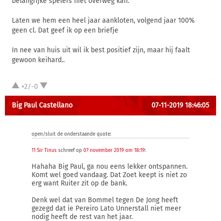
belangrijke spelers niet overweg kan.
Laten we hem een heel jaar aankloten, volgend jaar 100%
geen cl. Dat geef ik op een briefje
In nee van huis uit wil ik best positief zijn, maar hij faalt
gewoon keihard..
+2/-0
Big Paul Castellano
07-11-2019 18:46:05
open/sluit de onderstaande quote:
11 Sir Tinus
schreef op
07 november 2019 om 18:19
:
Hahaha Big Paul, ga nou eens lekker ontspannen.
Komt wel goed vandaag. Dat Zoet keept is niet zo
erg want Ruiter zit op de bank.
Denk wel dat van Bommel tegen De Jong heeft
gezegd dat ie Pereiro Lato Unnerstall niet meer
nodig heeft de rest van het jaar.