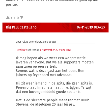
positie.
+1/-0
Big Paul Castellano
07-11-2019 18:47:27
open/sluit de onderstaande quote:
Perzik009
schreef op
07 november 2019 om 18:41
:
Ik mag hopen als we weer een wanprestatie
leveren vanavond. Dat we als supporters moeten
aansturen op een vertrek.
Serieus wat is deze gast aan het doen. Ben
jaloers op feyenoord met Advocaat.
Hij zit weer iemand in de spits, die geen spits is.
Perreiro laat hij al helemaal links liggen. Terwijl
dat een bovengemiddeld goede speler is.
Het is de slechtste people manager met Huub
Stevens, de afgelopen 20 jaar bij psv.