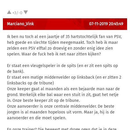
+3/-0
Marciano_Vink
07-11-2019 20:45:49
Ik ben nu toch al een jaartje of 35 hartstochtelijk fan van PSV,
heb goede en slechte tijden meegemaakt. Toch heb ik maar
zelden een PSV elftal zo droevig en zonder enig idee zien
spelen. Waar de fuck heb ik net naar zitten kijken?
Er staat een vleugelspeler in de spits (en er zit een spits op
de bank).
Er staat een matige middenvelder op linksback (en er zitten 2
linksbacks op de tribune)
Onze keeper gaat al maanden als een bejaarde man naar de
grond. Werkelijk elke bal waar een stuit in zit, gaat het netje
in. Onze beste keeper zit op de tribune.
Onze aanvoerder is onze centrale middenvelder. De beste
jongen is al maanden hopeloos uit vorm. Maar ja, hij is de
aanvoerder en die moet spelen.
En onze trainer? Die beweert met droge ogen dat je in deze