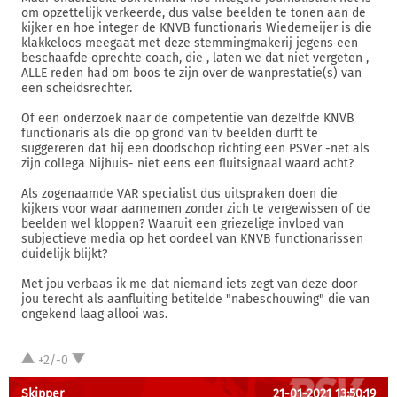
om opzettelijk verkeerde, dus valse beelden te tonen aan de
kijker en hoe integer de KNVB functionaris Wiedemeijer is die
klakkeloos meegaat met deze stemmingmakerij jegens een
beschaafde oprechte coach, die , laten we dat niet vergeten ,
ALLE reden had om boos te zijn over de wanprestatie(s) van
een scheidsrechter.
Of een onderzoek naar de competentie van dezelfde KNVB
functionaris als die op grond van tv beelden durft te
suggereren dat hij een doodschop richting een PSVer -net als
zijn collega Nijhuis- niet eens een fluitsignaal waard acht?
Als zogenaamde VAR specialist dus uitspraken doen die
kijkers voor waar aannemen zonder zich te vergewissen of de
beelden wel kloppen? Waaruit een griezelige invloed van
subjectieve media op het oordeel van KNVB functionarissen
duidelijk blijkt?
Met jou verbaas ik me dat niemand iets zegt van deze door
jou terecht als aanfluiting betitelde "nabeschouwing" die van
ongekend laag allooi was.
+2/-0
Skipper
21-01-2021 13:50:19