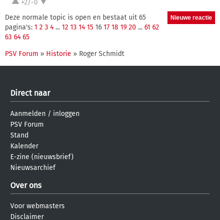
+2/-0
Deze normale topic is open en bestaat uit 65
pagina's:
1
2
3
4
...
12
13
14
15
16
17
18
19
20
...
61
62
63
64
65
PSV Forum
»
Historie
» Roger Schmidt
Direct naar
Aanmelden
/
inloggen
PSV Forum
Stand
Kalender
E-zine (nieuwsbrief)
Nieuwsarchief
Over ons
Voor webmasters
Disclaimer