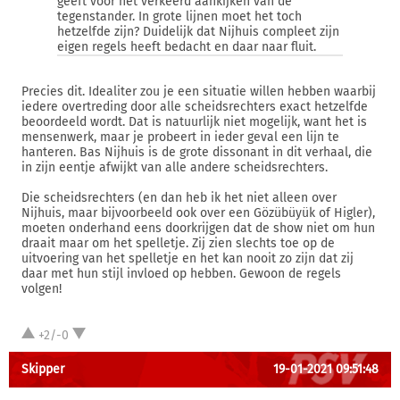
geeft voor het verkeerd aankijken van de
tegenstander. In grote lijnen moet het toch
hetzelfde zijn? Duidelijk dat Nijhuis compleet zijn
eigen regels heeft bedacht en daar naar fluit.
Precies dit. Idealiter zou je een situatie willen hebben waarbij
iedere overtreding door alle scheidsrechters exact hetzelfde
beoordeeld wordt. Dat is natuurlijk niet mogelijk, want het is
mensenwerk, maar je probeert in ieder geval een lijn te
hanteren. Bas Nijhuis is de grote dissonant in dit verhaal, die
in zijn eentje afwijkt van alle andere scheidsrechters.
Die scheidsrechters (en dan heb ik het niet alleen over
Nijhuis, maar bijvoorbeeld ook over een Gözübüyük of Higler),
moeten onderhand eens doorkrijgen dat de show niet om hun
draait maar om het spelletje. Zij zien slechts toe op de
uitvoering van het spelletje en het kan nooit zo zijn dat zij
daar met hun stijl invloed op hebben. Gewoon de regels
volgen!
+2/-0
Skipper
19-01-2021 09:51:48