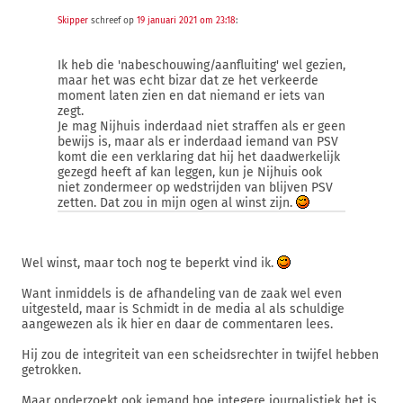
Skipper
schreef op
19 januari 2021 om 23:18
:
Ik heb die 'nabeschouwing/aanfluiting' wel gezien,
maar het was echt bizar dat ze het verkeerde
moment laten zien en dat niemand er iets van
zegt.
Je mag Nijhuis inderdaad niet straffen als er geen
bewijs is, maar als er inderdaad iemand van PSV
komt die een verklaring dat hij het daadwerkelijk
gezegd heeft af kan leggen, kun je Nijhuis ook
niet zondermeer op wedstrijden van blijven PSV
zetten. Dat zou in mijn ogen al winst zijn.
Wel winst, maar toch nog te beperkt vind ik.
Want inmiddels is de afhandeling van de zaak wel even
uitgesteld, maar is Schmidt in de media al als schuldige
aangewezen als ik hier en daar de commentaren lees.
Hij zou de integriteit van een scheidsrechter in twijfel hebben
getrokken.
Maar onderzoekt ook iemand hoe integere journalistiek het is