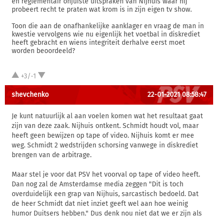
en reglementair onjuiste uitspraken van Nijhuis waar hij
probeert recht te praten wat krom is in zijn eigen tv show.
Toon die aan de onafhankelijke aanklager en vraag de man in
kwestie vervolgens wie nu eigenlijk het voetbal in diskrediet
heeft gebracht en wiens integriteit derhalve eerst moet
worden beoordeeld?
+3/-1
shevchenko
22-01-2021 08:58:47
Je kunt natuurlijk al aan voelen komen wat het resultaat gaat
zijn van deze zaak. Nijhuis ontkent. Schmidt houdt vol, maar
heeft geen bewijzen op tape of video. Nijhuis komt er mee
weg. Schmidt 2 wedstrijden schorsing vanwege in diskrediet
brengen van de arbitrage.
Maar stel je voor dat PSV het voorval op tape of video heeft.
Dan nog zal de Amsterdamse media zeggen "Dit is toch
overduidelijk een grap van Nijhuis, sarcastisch bedoeld. Dat
de heer Schmidt dat niet inziet geeft wel aan hoe weinig
humor Duitsers hebben." Dus denk nou niet dat we er zijn als