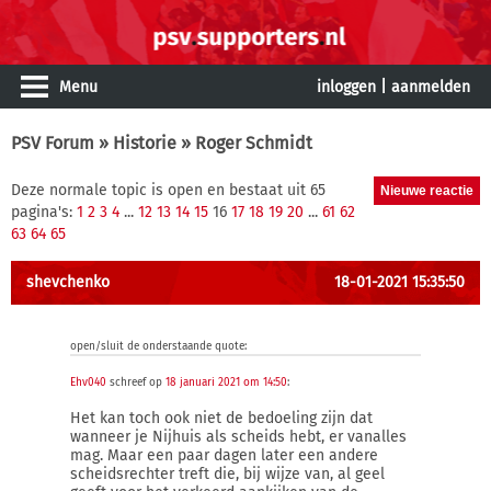
Menu
inloggen
|
aanmelden
PSV Forum
»
Historie
» Roger Schmidt
Deze normale topic is open en bestaat uit 65
pagina's:
1
2
3
4
...
12
13
14
15
16
17
18
19
20
...
61
62
63
64
65
shevchenko
18-01-2021 15:35:50
open/sluit de onderstaande quote:
Ehv040
schreef op
18 januari 2021 om 14:50
:
Het kan toch ook niet de bedoeling zijn dat
wanneer je Nijhuis als scheids hebt, er vanalles
mag. Maar een paar dagen later een andere
scheidsrechter treft die, bij wijze van, al geel