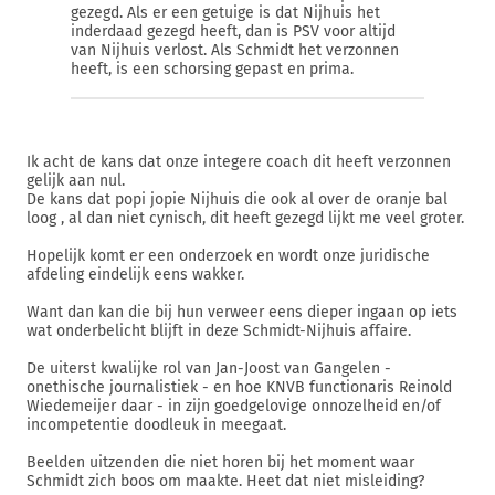
gezegd. Als er een getuige is dat Nijhuis het
inderdaad gezegd heeft, dan is PSV voor altijd
van Nijhuis verlost. Als Schmidt het verzonnen
heeft, is een schorsing gepast en prima.
Ik acht de kans dat onze integere coach dit heeft verzonnen
gelijk aan nul.
De kans dat popi jopie Nijhuis die ook al over de oranje bal
loog , al dan niet cynisch, dit heeft gezegd lijkt me veel groter.
Hopelijk komt er een onderzoek en wordt onze juridische
afdeling eindelijk eens wakker.
Want dan kan die bij hun verweer eens dieper ingaan op iets
wat onderbelicht blijft in deze Schmidt-Nijhuis affaire.
De uiterst kwalijke rol van Jan-Joost van Gangelen -
onethische journalistiek - en hoe KNVB functionaris Reinold
Wiedemeijer daar - in zijn goedgelovige onnozelheid en/of
incompetentie doodleuk in meegaat.
Beelden uitzenden die niet horen bij het moment waar
Schmidt zich boos om maakte. Heet dat niet misleiding?