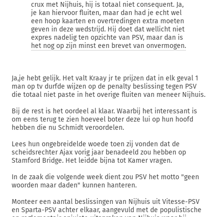
crux met Nijhuis, hij is totaal niet consequent. Ja,
je kan hiervoor fluiten, maar dan had je echt wel
een hoop kaarten en overtredingen extra moeten
geven in deze wedstrijd. Hij doet dat wellicht niet
expres nadelig ten opzichte van PSV, maar dan is
het nog op zijn minst een brevet van onvermogen.
Ja,je hebt gelijk. Het valt Kraay jr te prijzen dat in elk geval 1
man op tv durfde wijzen op de penalty beslissing tegen PSV
die totaal niet paste in het overige fluiten van meneer Nijhuis.
Bij de rest is het oordeel al klaar. Waarbij het interessant is
om eens terug te zien hoeveel boter deze lui op hun hoofd
hebben die nu Schmidt veroordelen.
Lees hun ongebreidelde woede toen zij vonden dat de
scheidsrechter Ajax vorig jaar benadeeld zou hebben op
Stamford Bridge. Het leidde bijna tot Kamer vragen.
In de zaak die volgende week dient zou PSV het motto "geen
woorden maar daden" kunnen hanteren.
Monteer een aantal beslissingen van Nijhuis uit Vitesse-PSV
en Sparta-PSV achter elkaar, aangevuld met de populistische