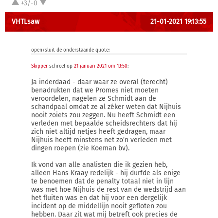
+3/-0
VHTLsaw
21-01-2021 19:13:55
open/sluit de onderstaande quote:
Skipper
schreef op
21 januari 2021 om 13:50
:
Ja inderdaad - daar waar ze overal (terecht)
benadrukten dat we Promes niet moeten
veroordelen, nagelen ze Schmidt aan de
schandpaal omdat ze al zéker weten dat Nijhuis
nooit zoiets zou zeggen. Nu heeft Schmidt een
verleden met bepaalde scheidsrechters dat hij
zich niet altijd netjes heeft gedragen, maar
Nijhuis heeft minstens net zo'n verleden met
dingen roepen (zie Koeman bv).
Ik vond van alle analisten die ik gezien heb,
alleen Hans Kraay redelijk - hij durfde als enige
te benoemen dat de penalty totaal niet in lijn
was met hoe Nijhuis de rest van de wedstrijd aan
het fluiten was en dat hij voor een dergelijk
incident op de middellijn nooit gefloten zou
hebben. Daar zit wat mij betreft ook precies de