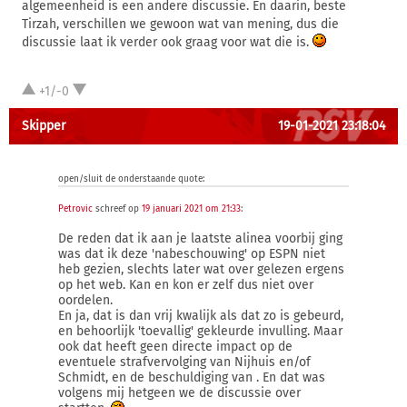
algemeenheid is een andere discussie. En daarin, beste
Tirzah, verschillen we gewoon wat van mening, dus die
discussie laat ik verder ook graag voor wat die is.
+1/-0
Skipper
19-01-2021 23:18:04
open/sluit de onderstaande quote:
Petrovic
schreef op
19 januari 2021 om 21:33
:
De reden dat ik aan je laatste alinea voorbij ging
was dat ik deze 'nabeschouwing' op ESPN niet
heb gezien, slechts later wat over gelezen ergens
op het web. Kan en kon er zelf dus niet over
oordelen.
En ja, dat is dan vrij kwalijk als dat zo is gebeurd,
en behoorlijk 'toevallig' gekleurde invulling. Maar
ook dat heeft geen directe impact op de
eventuele strafvervolging van Nijhuis en/of
Schmidt, en de beschuldiging van . En dat was
volgens mij hetgeen we de discussie over