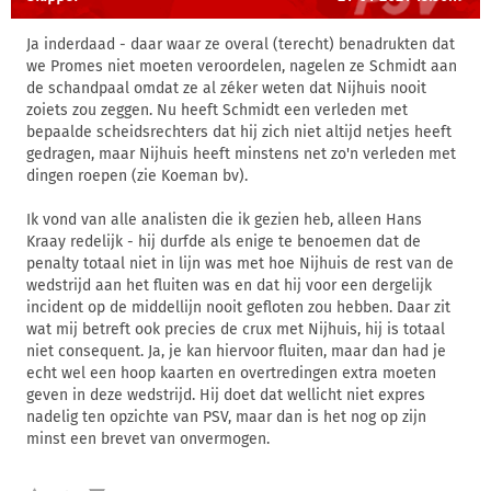
Ja inderdaad - daar waar ze overal (terecht) benadrukten dat
we Promes niet moeten veroordelen, nagelen ze Schmidt aan
de schandpaal omdat ze al zéker weten dat Nijhuis nooit
zoiets zou zeggen. Nu heeft Schmidt een verleden met
bepaalde scheidsrechters dat hij zich niet altijd netjes heeft
gedragen, maar Nijhuis heeft minstens net zo'n verleden met
dingen roepen (zie Koeman bv).
Ik vond van alle analisten die ik gezien heb, alleen Hans
Kraay redelijk - hij durfde als enige te benoemen dat de
penalty totaal niet in lijn was met hoe Nijhuis de rest van de
wedstrijd aan het fluiten was en dat hij voor een dergelijk
incident op de middellijn nooit gefloten zou hebben. Daar zit
wat mij betreft ook precies de crux met Nijhuis, hij is totaal
niet consequent. Ja, je kan hiervoor fluiten, maar dan had je
echt wel een hoop kaarten en overtredingen extra moeten
geven in deze wedstrijd. Hij doet dat wellicht niet expres
nadelig ten opzichte van PSV, maar dan is het nog op zijn
minst een brevet van onvermogen.