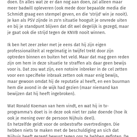
doen. En alles wat ze er dan nog aan doen, zal alleen maar
meer badwill opleveren (ook mede door bepaalde media die
Schmidt graag een stempel geven, en die 'strijd' win je nooit).
Je kan als PSV zijnde in zo'n situatie hooguit je onvrede uiten
en bij je standpunt blijven dat dit wel degelijk is gezegd, maar
je gaat ook die strijd tegen de KNVB nooit winnen.
Ik ben het zeer zeker met je eens dat hij zijn eigen
professionaliteit al regelmatig in twijfel trekt door zijn
optreden binnen en buiten het veld. Maar dat mag geen reden
zijn om hem in deze situatie te straffen als daar geen bewijs
voor is. Dat zou wat zijn, een notoire inbreker in de cel zetten
voor een specifieke inbraak zetten ook maar enig bewijs,
maar gewoon omdat hij de reputatie al heeft, en een buurman
hem die avond in de wijk had gezien (maar niemand kan
bewijzen dat hij heeft ingebroken).
Wat Ronald Koeman van hem vindt, en wat hij in tv-
programma's doet is in deze ook niet ter zake doende (hoe ik
ook je mening over de persoon Nijhuis deel).
En hetzelfde geldt voor de onbestrafte overtredingen. Die
hebben niets te maken met de beschuldiging an sich dat
Nijhuis heeft gezegd bewust tegen ons te hebben gefloten. De