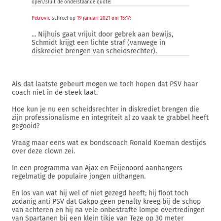
open/sluit de onderstaande quote:
Petrovic
schreef op
19 januari 2021 om 15:17
:
... Nijhuis gaat vrijuit door gebrek aan bewijs,
Schmidt krijgt een lichte straf (vanwege in
diskrediet brengen van scheidsrechter).
Als dat laatste gebeurt mogen we toch hopen dat PSV haar
coach niet in de steek laat.
Hoe kun je nu een scheidsrechter in diskrediet brengen die
zijn professionalisme en integriteit al zo vaak te grabbel heeft
gegooid?
Vraag maar eens wat ex bondscoach Ronald Koeman destijds
over deze clown zei.
In een programma van Ajax en Feijenoord aanhangers
regelmatig de populaire jongen uithangen.
En los van wat hij wel of niet gezegd heeft; hij floot toch
zodanig anti PSV dat Gakpo geen penalty kreeg bij de schop
van achteren en hij na vele onbestrafte lompe overtredingen
van Spartanen bij een klein tikje van Teze op 30 meter