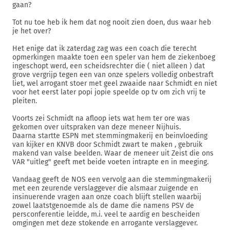
gaan?
Tot nu toe heb ik hem dat nog nooit zien doen, dus waar heb
je het over?
Het enige dat ik zaterdag zag was een coach die terecht
opmerkingen maakte toen een speler van hem de ziekenboeg
ingeschopt werd, een scheidsrechter die ( niet alleen ) dat
grove vergrijp tegen een van onze spelers volledig onbestraft
liet, wel arrogant stoer met geel zwaaide naar Schmidt en niet
voor het eerst later popi jopie speelde op tv om zich vrij te
pleiten.
Voorts zei Schmidt na afloop iets wat hem ter ore was
gekomen over uitspraken van deze meneer Nijhuis.
Daarna startte ESPN met stemmingmakerij en beinvloeding
van kijker en KNVB door Schmidt zwart te maken , gebruik
makend van valse beelden. Waar de meneer uit Zeist die ons
VAR "uitleg" geeft met beide voeten intrapte en in meeging.
Vandaag geeft de NOS een vervolg aan die stemmingmakerij
met een zeurende verslaggever die alsmaar zuigende en
insinuerende vragen aan onze coach blijft stellen waarbij
zowel laatstgenoemde als de dame die namens PSV de
persconferentie leidde, m.i. veel te aardig en bescheiden
omgingen met deze stokende en arrogante verslaggever.