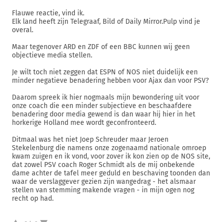
Flauwe reactie, vind ik.
Elk land heeft zijn Telegraaf, Bild of Daily Mirror.Pulp vind je
overal.
Maar tegenover ARD en ZDF of een BBC kunnen wij geen
objectieve media stellen.
Je wilt toch niet zeggen dat ESPN of NOS niet duidelijk een
minder negatieve benadering hebben voor Ajax dan voor PSV?
Daarom spreek ik hier nogmaals mijn bewondering uit voor
onze coach die een minder subjectieve en beschaafdere
benadering door media gewend is dan waar hij hier in het
horkerige Holland mee wordt geconfronteerd.
Ditmaal was het niet Joep Schreuder maar Jeroen
Stekelenburg die namens onze zogenaamd nationale omroep
kwam zuigen en ik vond, voor zover ik kon zien op de NOS site,
dat zowel PSV coach Roger Schmidt als de mij onbekende
dame achter de tafel meer geduld en beschaving toonden dan
waar de verslaggever gezien zijn wangedrag - het alsmaar
stellen van stemming makende vragen - in mijn ogen nog
recht op had.