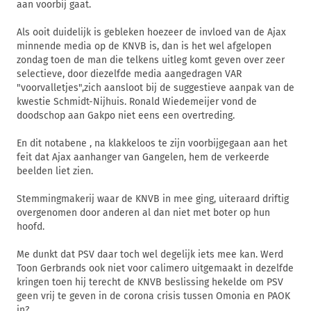
aan voorbij gaat.
Als ooit duidelijk is gebleken hoezeer de invloed van de Ajax
minnende media op de KNVB is, dan is het wel afgelopen
zondag toen de man die telkens uitleg komt geven over zeer
selectieve, door diezelfde media aangedragen VAR
"voorvalletjes",zich aansloot bij de suggestieve aanpak van de
kwestie Schmidt-Nijhuis. Ronald Wiedemeijer vond de
doodschop aan Gakpo niet eens een overtreding.
En dit notabene , na klakkeloos te zijn voorbijgegaan aan het
feit dat Ajax aanhanger van Gangelen, hem de verkeerde
beelden liet zien.
Stemmingmakerij waar de KNVB in mee ging, uiteraard driftig
overgenomen door anderen al dan niet met boter op hun
hoofd.
Me dunkt dat PSV daar toch wel degelijk iets mee kan. Werd
Toon Gerbrands ook niet voor calimero uitgemaakt in dezelfde
kringen toen hij terecht de KNVB beslissing hekelde om PSV
geen vrij te geven in de corona crisis tussen Omonia en PAOK
in?