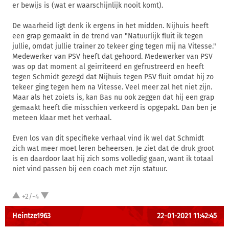
er bewijs is (wat er waarschijnlijk nooit komt).
De waarheid ligt denk ik ergens in het midden. Nijhuis heeft
een grap gemaakt in de trend van "Natuurlijk fluit ik tegen
jullie, omdat jullie trainer zo tekeer ging tegen mij na Vitesse."
Medewerker van PSV heeft dat gehoord. Medewerker van PSV
was op dat moment al geirriteerd en gefrustreerd en heeft
tegen Schmidt gezegd dat Nijhuis tegen PSV fluit omdat hij zo
tekeer ging tegen hem na Vitesse. Veel meer zal het niet zijn.
Maar als het zoiets is, kan Bas nu ook zeggen dat hij een grap
gemaakt heeft die misschien verkeerd is opgepakt. Dan ben je
meteen klaar met het verhaal.
Even los van dit specifieke verhaal vind ik wel dat Schmidt
zich wat meer moet leren beheersen. Je ziet dat de druk groot
is en daardoor laat hij zich soms volledig gaan, want ik totaal
niet vind passen bij een coach met zijn statuur.
+2/-4
Heintze1963
22-01-2021 11:42:45