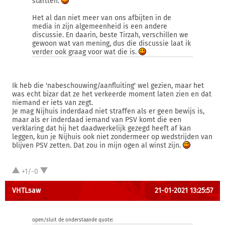
startten.
Het al dan niet meer van ons afbijten in de
media in zijn algemeenheid is een andere
discussie. En daarin, beste Tirzah, verschillen we
gewoon wat van mening, dus die discussie laat ik
verder ook graag voor wat die is.
Ik heb die 'nabeschouwing/aanfluiting' wel gezien, maar het
was echt bizar dat ze het verkeerde moment laten zien en dat
niemand er iets van zegt.
Je mag Nijhuis inderdaad niet straffen als er geen bewijs is,
maar als er inderdaad iemand van PSV komt die een
verklaring dat hij het daadwerkelijk gezegd heeft af kan
leggen, kun je Nijhuis ook niet zondermeer op wedstrijden van
blijven PSV zetten. Dat zou in mijn ogen al winst zijn.
+1/-0
VHTLsaw
21-01-2021 13:25:57
open/sluit de onderstaande quote: