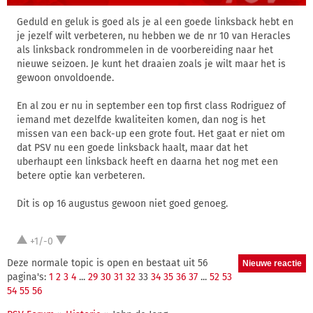
Geduld en geluk is goed als je al een goede linksback hebt en
je jezelf wilt verbeteren, nu hebben we de nr 10 van Heracles
als linksback rondrommelen in de voorbereiding naar het
nieuwe seizoen. Je kunt het draaien zoals je wilt maar het is
gewoon onvoldoende.
En al zou er nu in september een top first class Rodriguez of
iemand met dezelfde kwaliteiten komen, dan nog is het
missen van een back-up een grote fout. Het gaat er niet om
dat PSV nu een goede linksback haalt, maar dat het
uberhaupt een linksback heeft en daarna het nog met een
betere optie kan verbeteren.
Dit is op 16 augustus gewoon niet goed genoeg.
+1/-0
Deze normale topic is open en bestaat uit 56
pagina's:
1
2
3
4
...
29
30
31
32
33
34
35
36
37
...
52
53
54
55
56