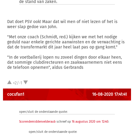
de stand van zaken.
Dat doet PSV ook! Maar dat wil men of niet lezen of het is
weer slap gedoe van John.
"Met onze coach (Schmidt, red.) kijken we met het nodige
geduld naar enkele gerichte aanwinsten en de verwachting is
dat de transfermarkt dit jaar heel laat pas op gang komt."
"In de voetballerij lopen nu zoveel dingen door elkaar heen,
dat sommige clubdirecteuren en zaakwaarnemers niet eens
de telefoon opnemen", aldus Gerbrands
+2/-1
cocufan1
16-08-2020 17:41:41
open/sluit de onderstaande quote:
Scorendemiddenvelderaub
schreef op
16 augustus 2020 om 12:40
:
open/sluit de onderstaande quote: