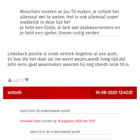
Misschien moeten ze jou TD maken, je schijnt het
allemaal wel te weten. Het is ook allemaal super
makkelijk in deze tijd hè?
Je hebt een lijstje, je belt wat zaakwaarnemers en
je hebt een speler. Droom rustig verder!
Linksback positie is sinds vertrek Angelino al een punt.
En hoe die het doet zal me worst wezen,wordt hoog tijd dat
John eens gaat waarmaken waarom hij nog steeds onze td is.
+2/-1
antonh
16-08-2020 12:42:51
open/sluit de onderstaande quote:
Visionair Toon
schreef op
16 augustus 2020 om 12:17
:
open/sluit de onderstaande quote: