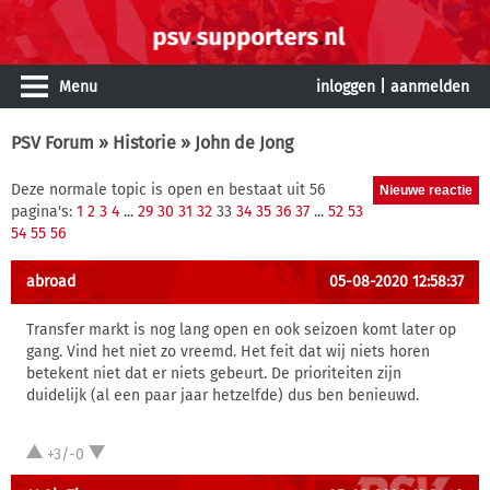
Menu
inloggen
|
aanmelden
PSV Forum
»
Historie
» John de Jong
Deze normale topic is open en bestaat uit 56
pagina's:
1
2
3
4
...
29
30
31
32
33
34
35
36
37
...
52
53
54
55
56
abroad
05-08-2020 12:58:37
Transfer markt is nog lang open en ook seizoen komt later op
gang. Vind het niet zo vreemd. Het feit dat wij niets horen
betekent niet dat er niets gebeurt. De prioriteiten zijn
duidelijk (al een paar jaar hetzelfde) dus ben benieuwd.
+3/-0