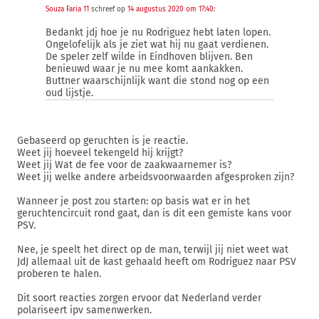
Souza Faria 11
schreef op
14 augustus 2020 om 17:40
:
Bedankt jdj hoe je nu Rodriguez hebt laten lopen.
Ongelofelijk als je ziet wat hij nu gaat verdienen.
De speler zelf wilde in Eindhoven blijven. Ben
benieuwd waar je nu mee komt aankakken.
Buttner waarschijnlijk want die stond nog op een
oud lijstje.
Gebaseerd op geruchten is je reactie.
Weet jij hoeveel tekengeld hij krijgt?
Weet jij Wat de fee voor de zaakwaarnemer is?
Weet jij welke andere arbeidsvoorwaarden afgesproken zijn?
Wanneer je post zou starten: op basis wat er in het
geruchtencircuit rond gaat, dan is dit een gemiste kans voor
PSV.
Nee, je speelt het direct op de man, terwijl jij niet weet wat
JdJ allemaal uit de kast gehaald heeft om Rodriguez naar PSV
proberen te halen.
Dit soort reacties zorgen ervoor dat Nederland verder
polariseert ipv samenwerken.