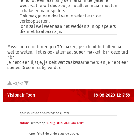
Je houdt een jaar lang de markt in de gaten en
weet wat je wil dus zou je nu alleen maar moeten
schakelen naar spelers.
Ook mag je een deel van je selectie in de
verkoop zetten.
John zal wel weer aan het wedden zijn op spelers
die niet haalbaar zijn.
Misschien moeten ze jou TD maken, je schijnt het allemaal
wel te weten. Het is ook allemaal super makkelijk in deze tijd
hè?
Je hebt een lijstje, je belt wat zaakwaarnemers en je hebt een
speler. Droom rustig verder!
+3/-2
Visionair Toon
16-08-2020 12:17:56
open/sluit de onderstaande quote:
antonh
schreef op
16 augustus 2020 om 12:05
:
open/sluit de onderstaande quote: