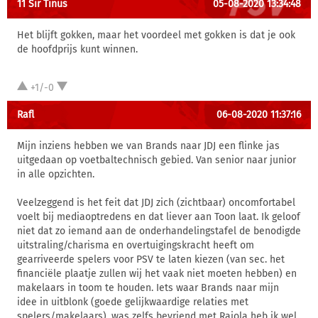
11 Sir Tinus
05-08-2020 13:34:48
Het blijft gokken, maar het voordeel met gokken is dat je ook
de hoofdprijs kunt winnen.
+1/-0
Rafl
06-08-2020 11:37:16
Mijn inziens hebben we van Brands naar JDJ een flinke jas
uitgedaan op voetbaltechnisch gebied. Van senior naar junior
in alle opzichten.
Veelzeggend is het feit dat JDJ zich (zichtbaar) oncomfortabel
voelt bij mediaoptredens en dat liever aan Toon laat. Ik geloof
niet dat zo iemand aan de onderhandelingstafel de benodigde
uitstraling/charisma en overtuigingskracht heeft om
gearriveerde spelers voor PSV te laten kiezen (van sec. het
financiële plaatje zullen wij het vaak niet moeten hebben) en
makelaars in toom te houden. Iets waar Brands naar mijn
idee in uitblonk (goede gelijkwaardige relaties met
spelers/makelaars), was zelfs bevriend met Raiola heb ik wel