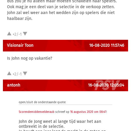
dus zou je nu alleen maar moeten schakelen naar spelers.
Ook mag je een deel van je selectie in de verkoop zetten.
John zal wel weer aan het wedden zijn op spelers die niet
haalbaar zijn.
+2/-1
Visionair Toon
16-08-2020 11:57:46
Is John nog op vakantie?
+2/-1
antonh
16-08-2020 12:05:04
open/sluit de onderstaande quote:
Scorendemiddenvelderaub
schreef op
16 augustus 2020 om 08:47
:
John de Jong weet al lange tijd waar het aan
ontbreekt in de selectie.