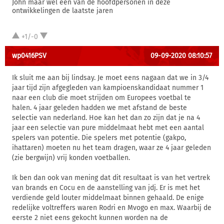
John maar wel één van de hoofdpersonen in deze
ontwikkelingen de laatste jaren
+1/-0
wp0416PSV
09-09-2020 08:10:57
Ik sluit me aan bij lindsay. Je moet eens nagaan dat we in 3/4
jaar tijd zijn afgegleden van kampioenskandidaat nummer 1
naar een club die moet strijden om Europees voetbal te
halen. 4 jaar geleden hadden we met afstand de beste
selectie van nederland. Hoe kan het dan zo zijn dat je na 4
jaar een selectie van pure middelmaat hebt met een aantal
spelers van potentie. Die spelers met potentie (gakpo,
ihattaren) moeten nu het team dragen, waar ze 4 jaar geleden
(zie bergwijn) vrij konden voetballen.
Ik ben dan ook van mening dat dit resultaat is van het vertrek
van brands en Cocu en de aanstelling van jdj. Er is met het
verdiende geld louter middelmaat binnen gehaald. De enige
redelijke voltreffers waren Rodri en Mvogo en max. Waarbij de
eerste 2 niet eens gekocht kunnen worden na de