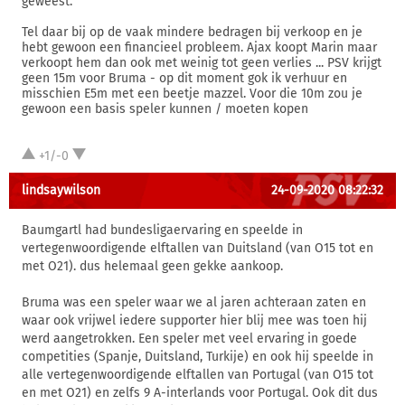
geweest.
Tel daar bij op de vaak mindere bedragen bij verkoop en je
hebt gewoon een financieel probleem. Ajax koopt Marin maar
verkoopt hem dan ook met weinig tot geen verlies ... PSV krijgt
geen 15m voor Bruma - op dit moment gok ik verhuur en
misschien E5m met een beetje mazzel. Voor die 10m zou je
gewoon een basis speler kunnen / moeten kopen
+1/-0
lindsaywilson
24-09-2020 08:22:32
Baumgartl had bundesligaervaring en speelde in
vertegenwoordigende elftallen van Duitsland (van O15 tot en
met O21). dus helemaal geen gekke aankoop.
Bruma was een speler waar we al jaren achteraan zaten en
waar ook vrijwel iedere supporter hier blij mee was toen hij
werd aangetrokken. Een speler met veel ervaring in goede
competities (Spanje, Duitsland, Turkije) en ook hij speelde in
alle vertegenwoordigende elftallen van Portugal (van O15 tot
en met O21) en zelfs 9 A-interlands voor Portugal. Ook dit dus