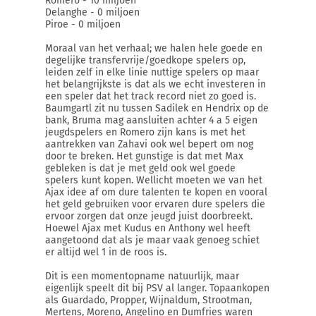
Romero - 10 miljoen
Delanghe - 0 miljoen
Piroe - 0 miljoen
Moraal van het verhaal; we halen hele goede en
degelijke transfervrije/goedkope spelers op,
leiden zelf in elke linie nuttige spelers op maar
het belangrijkste is dat als we echt investeren in
een speler dat het track record niet zo goed is.
Baumgartl zit nu tussen Sadilek en Hendrix op de
bank, Bruma mag aansluiten achter 4 a 5 eigen
jeugdspelers en Romero zijn kans is met het
aantrekken van Zahavi ook wel bepert om nog
door te breken. Het gunstige is dat met Max
gebleken is dat je met geld ook wel goede
spelers kunt kopen. Wellicht moeten we van het
Ajax idee af om dure talenten te kopen en vooral
het geld gebruiken voor ervaren dure spelers die
ervoor zorgen dat onze jeugd juist doorbreekt.
Hoewel Ajax met Kudus en Anthony wel heeft
aangetoond dat als je maar vaak genoeg schiet
er altijd wel 1 in de roos is.
Dit is een momentopname natuurlijk, maar
eigenlijk speelt dit bij PSV al langer. Topaankopen
als Guardado, Propper, Wijnaldum, Strootman,
Mertens, Moreno, Angelino en Dumfries waren