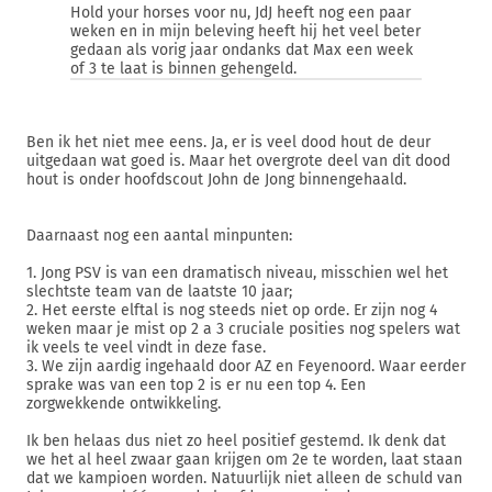
Hold your horses voor nu, JdJ heeft nog een paar
weken en in mijn beleving heeft hij het veel beter
gedaan als vorig jaar ondanks dat Max een week
of 3 te laat is binnen gehengeld.
Ben ik het niet mee eens. Ja, er is veel dood hout de deur
uitgedaan wat goed is. Maar het overgrote deel van dit dood
hout is onder hoofdscout John de Jong binnengehaald.
Daarnaast nog een aantal minpunten:
1. Jong PSV is van een dramatisch niveau, misschien wel het
slechtste team van de laatste 10 jaar;
2. Het eerste elftal is nog steeds niet op orde. Er zijn nog 4
weken maar je mist op 2 a 3 cruciale posities nog spelers wat
ik veels te veel vindt in deze fase.
3. We zijn aardig ingehaald door AZ en Feyenoord. Waar eerder
sprake was van een top 2 is er nu een top 4. Een
zorgwekkende ontwikkeling.
Ik ben helaas dus niet zo heel positief gestemd. Ik denk dat
we het al heel zwaar gaan krijgen om 2e te worden, laat staan
dat we kampioen worden. Natuurlijk niet alleen de schuld van