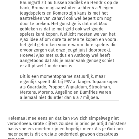
Baumgartl zit nu tussen Sadilek en Hendrix op de
bank, Bruma mag aansluiten achter 4 a 5 eigen
jeugdspelers en Romero zijn kans is met het
aantrekken van Zahavi ook wel bepert om nog
door te breken. Het gunstige is dat met Max
gebleken is dat je met geld ook wel goede
spelers kunt kopen. Wellicht moeten we van het
Ajax idee af om dure talenten te kopen en vooral
het geld gebruiken voor ervaren dure spelers die
ervoor zorgen dat onze jeugd juist doorbreekt.
Hoewel Ajax met Kudus en Anthony wel heeft
aangetoond dat als je maar vaak genoeg schiet
er altijd wel 1 in de roos is.
Dit is een momentopname natuurlijk, maar
eigenlijk speelt dit bij PSV al langer. Topaankopen
als Guardado, Propper, Wijnaldum, Strootman,
Mertens, Moreno, Angelino en Dumfries waren
allemaal niet duurder dan 6 a 7 miljoen.
Helemaal mee eens en dat kan PSV zich simpelweg niet
veroorloven. Grote cijfers zouden in principe altijd minstens
basis spelers moeten zijn en hopelijk meer. Als je Guti ook
meeneemt is dit cruciale onderdeel gewoon desastreus