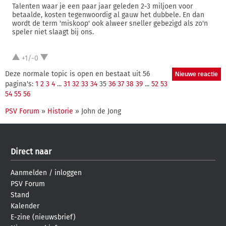
Talenten waar je een paar jaar geleden 2-3 miljoen voor
betaalde, kosten tegenwoordig al gauw het dubbele. En dan
wordt de term 'miskoop' ook alweer sneller gebezigd als zo'n
speler niet slaagt bij ons.
+1/-0
Deze normale topic is open en bestaat uit 56
pagina's:
1
2
3
4
...
31
32
33
34
35
36
37
38
39
...
52
53
54
55
56
PSV Forum
»
Historie
» John de Jong
Direct naar
Aanmelden
/
inloggen
PSV Forum
Stand
Kalender
E-zine (nieuwsbrief)