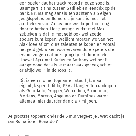
een speler dat het track record niet zo goed is.
Baumgartl zit nu tussen Sadilek en Hendrix op de
bank, Bruma mag aansluiten achter 4 a 5 eigen
jeugdspelers en Romero zijn kans is met het
aantrekken van Zahavi ook wel bepert om nog
door te breken. Het gunstige is dat met Max
gebleken is dat je met geld ook wel goede
spelers kunt kopen. Wellicht moeten we van het
Ajax idee af om dure talenten te kopen en vooral
het geld gebruiken voor ervaren dure spelers die
ervoor zorgen dat onze jeugd juist doorbreekt.
Hoewel Ajax met Kudus en Anthony wel heeft
aangetoond dat als je maar vaak genoeg schiet
er altijd wel 1 in de roos is.
Dit is een momentopname natuurlijk, maar
eigenlijk speelt dit bij PSV al langer. Topaankopen
als Guardado, Propper, Wijnaldum, Strootman,
Mertens, Moreno, Angelino en Dumfries waren
allemaal niet duurder dan 6 a 7 miljoen.
De grootste toppers onder de 6 mln vergeet je . Wat dacht je
van Romario en Ronaldo ?