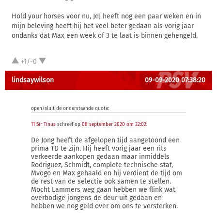
Hold your horses voor nu, JdJ heeft nog een paar weken en in
mijn beleving heeft hij het veel beter gedaan als vorig jaar
ondanks dat Max een week of 3 te laat is binnen gehengeld.
+1/-0
lindsaywilson
09-09-2020 07:38:20
open/sluit de onderstaande quote:
11 Sir Tinus
schreef op
08 september 2020 om 22:02
:
De Jong heeft de afgelopen tijd aangetoond een
prima TD te zijn. Hij heeft vorig jaar een rits
verkeerde aankopen gedaan maar inmiddels
Rodriguez, Schmidt, complete technische staf,
Mvogo en Max gehaald en hij verdient de tijd om
de rest van de selectie ook samen te stellen.
Mocht Lammers weg gaan hebben we flink wat
overbodige jongens de deur uit gedaan en
hebben we nog geld over om ons te versterken.