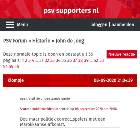
Menu
inloggen
|
aanmelden
PSV Forum
»
Historie
» John de Jong
Deze normale topic is open en bestaat uit 56
pagina's:
1
2
3
4
...
31
32
33
34
35
36
37
38
39
...
52
53
54
55
56
Klompje
08-09-2020 21:04:39
open/sluit de onderstaande quote:
Scorendemiddenvelderaub
schreef op
08 september 2020 om 20:56
:
Doe maar politiek correct..spelers met een
Marokkaanse afkomst.