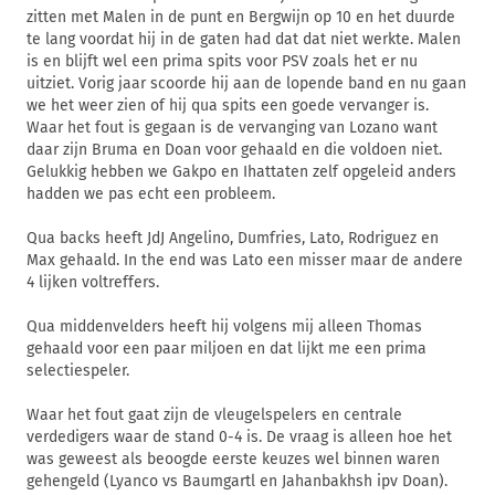
zitten met Malen in de punt en Bergwijn op 10 en het duurde
te lang voordat hij in de gaten had dat dat niet werkte. Malen
is en blijft wel een prima spits voor PSV zoals het er nu
uitziet. Vorig jaar scoorde hij aan de lopende band en nu gaan
we het weer zien of hij qua spits een goede vervanger is.
Waar het fout is gegaan is de vervanging van Lozano want
daar zijn Bruma en Doan voor gehaald en die voldoen niet.
Gelukkig hebben we Gakpo en Ihattaten zelf opgeleid anders
hadden we pas echt een probleem.
Qua backs heeft JdJ Angelino, Dumfries, Lato, Rodriguez en
Max gehaald. In the end was Lato een misser maar de andere
4 lijken voltreffers.
Qua middenvelders heeft hij volgens mij alleen Thomas
gehaald voor een paar miljoen en dat lijkt me een prima
selectiespeler.
Waar het fout gaat zijn de vleugelspelers en centrale
verdedigers waar de stand 0-4 is. De vraag is alleen hoe het
was geweest als beoogde eerste keuzes wel binnen waren
gehengeld (Lyanco vs Baumgartl en Jahanbakhsh ipv Doan).