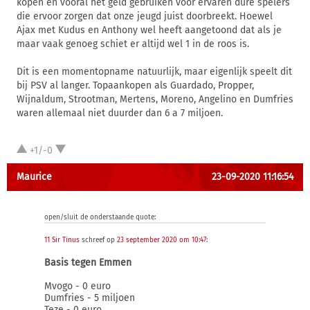
kopen en vooral het geld gebruiken voor ervaren dure spelers
die ervoor zorgen dat onze jeugd juist doorbreekt. Hoewel
Ajax met Kudus en Anthony wel heeft aangetoond dat als je
maar vaak genoeg schiet er altijd wel 1 in de roos is.
Dit is een momentopname natuurlijk, maar eigenlijk speelt dit
bij PSV al langer. Topaankopen als Guardado, Propper,
Wijnaldum, Strootman, Mertens, Moreno, Angelino en Dumfries
waren allemaal niet duurder dan 6 a 7 miljoen.
+1/-0
Maurice
23-09-2020 11:16:54
open/sluit de onderstaande quote:
11 Sir Tinus
schreef op
23 september 2020 om 10:47
:
Basis tegen Emmen
Mvogo - 0 euro
Dumfries - 5 miljoen
Teze - 0 euro