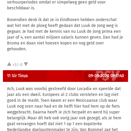
verhuurperiodes omdat er simpelweg geen geld voor
beschikbaar is.
Bovendien denk ik dat ze in Eindhoven hebben onderschat
wat het met de ploeg heeft gedaan dat Luuk de Jong weg is
gegaan. Je had met de kennis van nu Luuk de Jong prima een
jaar of 4, een aantal miljoen salaris kunnen geven. Dan had je
Bruma en doan niet hoeven kopen en nog geld over
gehouden.
+3/-0
11 Sir Tinus
09-09-2020 09:17:40
Ach, Luuk was voorbij gestreefd door Locadia en speelde dat
jaar als een dweil. Europees al 2 clubs versleten en lag niet
goed in de markt. Toen kwam er een Mexicaanse club waar
Luuk nog oren naar had en de helft hier had hem op de fiets
weggebracht. Daarna heeft ie zich herpakt en werd hij super
belangrijk. Maar dit heb ook vorig jaar ook gezegd, als je hem
gaat vervangen hoeft dat niet 1 op 1 een kopsterke
Nederlandse doelpuntenmaker te zijn. Van Bommel zag het