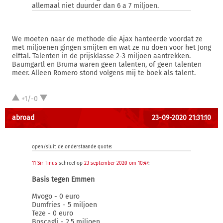
allemaal niet duurder dan 6 a 7 miljoen.
We moeten naar de methode die Ajax hanteerde voordat ze
met miljoenen gingen smijten en wat ze nu doen voor het Jong
elftal. Talenten in de prijsklasse 2-3 miljoen aantrekken.
Baumgartl en Bruma waren geen talenten, of geen talenten
meer. Alleen Romero stond volgens mij te boek als talent.
+1/-0
abroad
23-09-2020 21:31:10
open/sluit de onderstaande quote:
11 Sir Tinus
schreef op
23 september 2020 om 10:47
:
Basis tegen Emmen
Mvogo - 0 euro
Dumfries - 5 miljoen
Teze - 0 euro
Boscagli - 2,5 miljoen