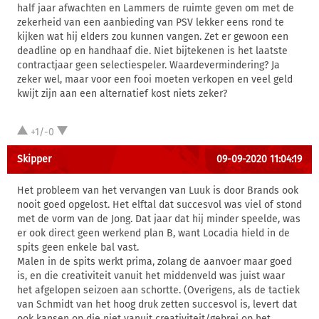
half jaar afwachten en Lammers de ruimte geven om met de
zekerheid van een aanbieding van PSV lekker eens rond te
kijken wat hij elders zou kunnen vangen. Zet er gewoon een
deadline op en handhaaf die. Niet bijtekenen is het laatste
contractjaar geen selectiespeler. Waardevermindering? Ja
zeker wel, maar voor een fooi moeten verkopen en veel geld
kwijt zijn aan een alternatief kost niets zeker?
+1/-0
Skipper
09-09-2020 11:04:19
Het probleem van het vervangen van Luuk is door Brands ook
nooit goed opgelost. Het elftal dat succesvol was viel of stond
met de vorm van de Jong. Dat jaar dat hij minder speelde, was
er ook direct geen werkend plan B, want Locadia hield in de
spits geen enkele bal vast.
Malen in de spits werkt prima, zolang de aanvoer maar goed
is, en die creativiteit vanuit het middenveld was juist waar
het afgelopen seizoen aan schortte. (Overigens, als de tactiek
van Schmidt van het hoog druk zetten succesvol is, levert dat
ook kansen op die niet vanuit creativiteit/gebrei op het