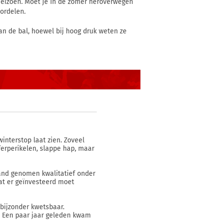
seizoen. Moet je in de zomer heroverwegen
oordelen.
an de bal, hoewel bij hoog druk weten ze
interstop laat zien. Zoveel
sferperikelen, slappe hap, maar
band genomen kwalitatief onder
dat er geïnvesteerd moet
 bijzonder kwetsbaar.
. Een paar jaar geleden kwam