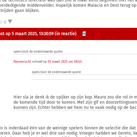
ik de technisch directeur was dan zou ik maar eens beginnen met het 
verdedigende middenvelder. Hopelijk komen Malacia en Dest terug o
trijden gaan blijken.
1/-0
st op 5 maart 2025, 13:30:59
(in reactie)
open/sluit de onderstaande quote:
Passievrucht
schreef op
05 maart 2025 om 08:43
:
open/sluit de onderstaande quote:
Hier sla je denk ik de spijker op zijn kop. Mauro zou die rol in
de komende tijd door te komen. Met zijn gif en doorzettingsve
kunnen zijn. Echter hebben we hem nu te vaak nodig op de back
o is inderdaad één van de weinige spelers binnen de selectie die dat g
veren. Daar heb je er wel drie van nodig. Vroeger hadden we Gerets, V