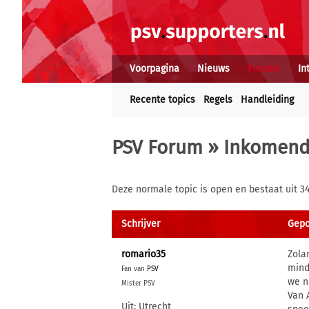
Voorpagina
Nieuws
Forums
In
Recente topics
Regels
Handleiding
PSV Forum
»
Inkomende
Deze normale topic is open en bestaat uit 34
Schrijver
Gepo
romario35
Zola
mind
Fan van
PSV
we n
Mister PSV
Van 
Uit: Utrecht