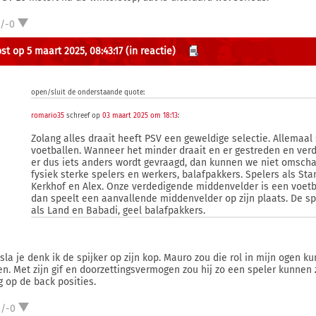
1/-0
st op 5 maart 2025, 08:43:17
(in reactie)
open/sluit de onderstaande quote:
romario35
schreef op
03 maart 2025 om 18:13
:
Zolang alles draait heeft PSV een geweldige selectie. Allemaal
voetballen. Wanneer het minder draait en er gestreden en ve
er dus iets anders wordt gevraagd, dan kunnen we niet omscha
fysiek sterke spelers en werkers, balafpakkers. Spelers als Sta
Kerkhof en Alex. Onze verdedigende middenvelder is een voetba
dan speelt een aanvallende middenvelder op zijn plaats. De spe
als Land en Babadi, geel balafpakkers.
 sla je denk ik de spijker op zijn kop. Mauro zou die rol in mijn ogen 
n. Met zijn gif en doorzettingsvermogen zou hij zo een speler kunnen
g op de back posities.
2/-0