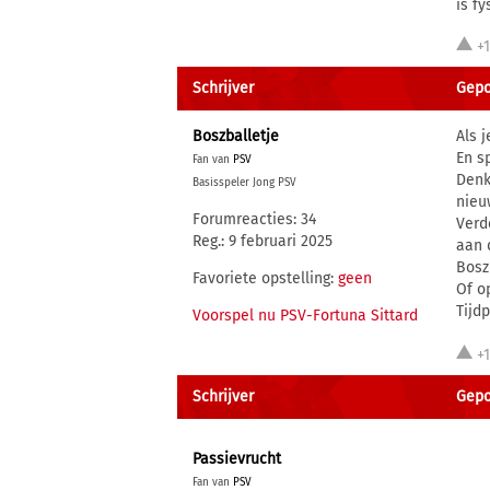
is fy
+
Schrijver
Gepo
Boszballetje
Als 
En s
Fan van
PSV
Denk
Basisspeler Jong PSV
nieu
Forumreacties: 34
Verd
Reg.: 9 februari 2025
aan 
Bosz 
Favoriete opstelling:
geen
Of o
Tijdp
Voorspel nu PSV-Fortuna Sittard
+
Schrijver
Gepo
Passievrucht
Fan van
PSV