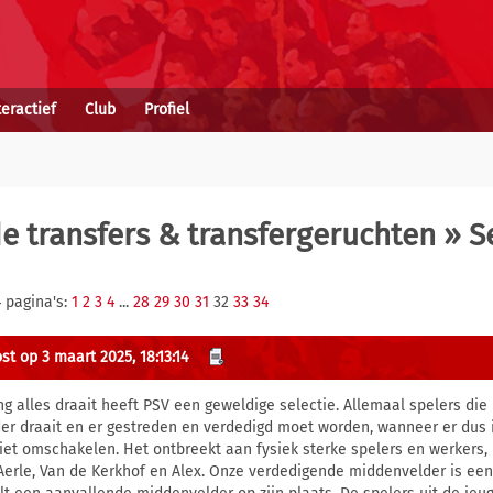
teractief
Club
Profiel
 transfers & transfergeruchten
» Se
 pagina's:
1
2
3
4
...
28
29
30
31
32
33
34
st op 3 maart 2025, 18:13:14
ng alles draait heeft PSV een geweldige selectie. Allemaal spelers di
er draait en er gestreden en verdedigd moet worden, wanneer er dus 
iet omschakelen. Het ontbreekt aan fysiek sterke spelers en werkers, 
Aerle, Van de Kerkhof en Alex. Onze verdedigende middenvelder is een 