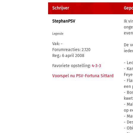
Schrijver
Gepo
StephanPSV
Ik v
onge
even 
Legende
Vak: -
De v
Forumreacties: 2.120
iede
Reg.: 6 april 2008
- Le
Favoriete opstelling:
4-3-3
- Ka
Feye
Voorspel nu PSV-Fortuna Sittard
- Fl
een 
- Bos
kwet
- Ma
op e
- Ma
- De
- Ob