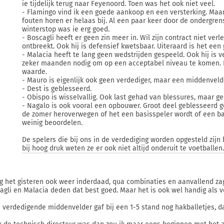
ie tijdelijk terug naar Feyenoord. Toen was het ook niet veel.
- Flamingo vind ik een goede aankoop en een versterking. Maar 
fouten horen er helaas bij. Al een paar keer door de ondergren
winterstop was ie erg goed.
- Boscagli heeft er geen zin meer in. Wil zijn contract niet verl
ontbreekt. Ook hij is defensief kwetsbaar. Uiteraard is het ee
- Malacia heeft te lang geen wedstrijden gespeeld. Ook hij is 
zeker maanden nodig om op een acceptabel niveau te komen. 
waarde.
- Mauro is eigenlijk ook geen verdediger, maar een middenveld
- Dest is geblesseerd.
- Obispo is wisselvallig. Ook last gehad van blessures, maar ge
- Nagalo is ook vooral een opbouwer. Groot deel geblesseerd g
de zomer heroverwegen of het een basisspeler wordt of een ban
weinig beoordelen.
De spelers die bij ons in de verdediging worden opgesteld zijn
bij hoog druk weten ze er ook niet altijd onderuit te voetballen
ag het gisteren ook weer inderdaad, qua combinaties en aanvallend zag 
agli en Malacia deden dat best goed. Maar het is ook wel handig als 
 verdedigende middenvelder gaf bij een 1-5 stand nog hakballetjes, da