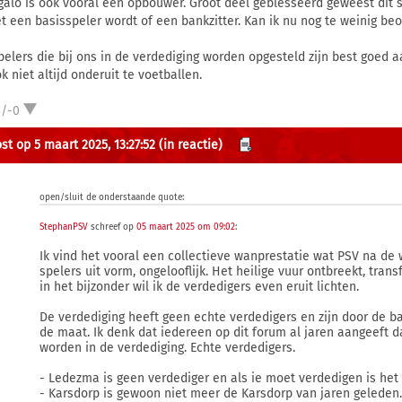
galo is ook vooral een opbouwer. Groot deel geblesseerd geweest dit 
et een basisspeler wordt of een bankzitter. Kan ik nu nog te weinig be
pelers die bij ons in de verdediging worden opgesteld zijn best goed a
k niet altijd onderuit te voetballen.
3/-0
st op 5 maart 2025, 13:27:52
(in reactie)
open/sluit de onderstaande quote:
StephanPSV
schreef op
05 maart 2025 om 09:02
:
Ik vind het vooral een collectieve wanprestatie wat PSV na de w
spelers uit vorm, ongelooflijk. Het heilige vuur ontbreekt, tran
in het bijzonder wil ik de verdedigers even eruit lichten.
De verdediging heeft geen echte verdedigers en zijn door de 
de maat. Ik denk dat iedereen op dit forum al jaren aangeeft 
worden in de verdediging. Echte verdedigers.
- Ledezma is geen verdediger en als ie moet verdedigen is het
- Karsdorp is gewoon niet meer de Karsdorp van jaren geleden