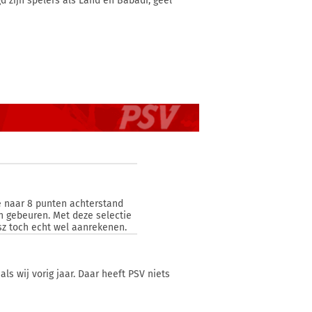
d zijn spelers als Land en Babadi, geel
e naar 8 punten achterstand
en gebeuren. Met deze selectie
sz toch echt wel aanrekenen.
ls wij vorig jaar. Daar heeft PSV niets