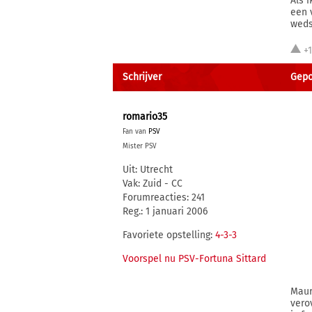
Als 
een 
weds
+
Schrijver
Gepo
romario35
Fan van
PSV
Mister PSV
Uit: Utrecht
Vak: Zuid - CC
Forumreacties: 241
Reg.: 1 januari 2006
Favoriete opstelling:
4-3-3
Voorspel nu PSV-Fortuna Sittard
Maur
vero