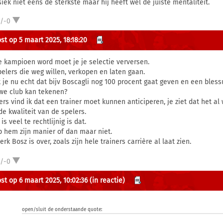
siek niet eens de sterkste maar hij heeft wel de juiste mentaliteit.
1/-0
st op 5 maart 2025, 18:18:20
je kampioen word moet je je selectie verversen.
pelers die weg willen, verkopen en laten gaan.
 je nu echt dat bijv Boscagli nog 100 procent gaat geven en een blessu
we club kan tekenen?
ers vind ik dat een trainer moet kunnen anticiperen, je ziet dat het al
de kwaliteit van de spelers.
is veel te rechtlijnig is dat.
p hem zijn manier of dan maar niet.
erk Bosz is over, zoals zijn hele trainers carrière al laat zien.
1/-0
st op 6 maart 2025, 10:02:36
(in reactie)
open/sluit de onderstaande quote: