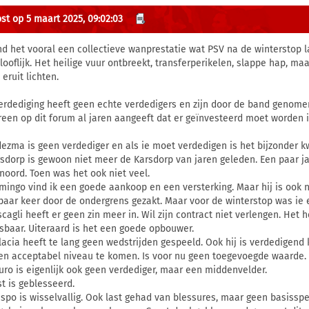
st op 5 maart 2025, 09:02:03
ind het vooral een collectieve wanprestatie wat PSV na de winterstop la
looflijk. Het heilige vuur ontbreekt, transferperikelen, slappe hap, maa
eruit lichten.
erdediging heeft geen echte verdedigers en zijn door de band genomen
reen op dit forum al jaren aangeeft dat er geïnvesteerd moet worden i
dezma is geen verdediger en als ie moet verdedigen is het bijzonder k
rsdorp is gewoon niet meer de Karsdorp van jaren geleden. Een paar ja
noord. Toen was het ook niet veel.
amingo vind ik een goede aankoop en een versterking. Maar hij is ook no
paar keer door de ondergrens gezakt. Maar voor de winterstop was ie 
cagli heeft er geen zin meer in. Wil zijn contract niet verlengen. Het h
sbaar. Uiteraard is het een goede opbouwer.
lacia heeft te lang geen wedstrijden gespeeld. Ook hij is verdedigen
en acceptabel niveau te komen. Is voor nu geen toegevoegde waarde.
uro is eigenlijk ook geen verdediger, maar een middenvelder.
st is geblesseerd.
ispo is wisselvallig. Ook last gehad van blessures, maar geen basisspe