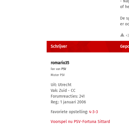
- Na
of h
De s
er oo
+
Schrijver
Gepo
romario35
Fan van
PSV
Mister PSV
Uit: Utrecht
Vak: Zuid - CC
Forumreacties: 241
Reg.: 1 januari 2006
Favoriete opstelling:
4-3-3
Voorspel nu PSV-Fortuna Sittard