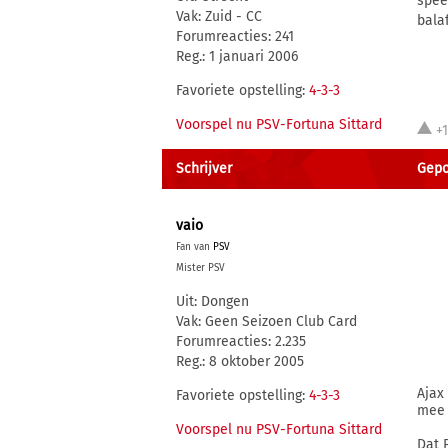
spee
Vak: Zuid - CC
bala
Forumreacties: 241
Reg.: 1 januari 2006
Favoriete opstelling:
4-3-3
Voorspel nu PSV-Fortuna Sittard
+
Schrijver
Gepo
vaio
Fan van
PSV
Mister PSV
Uit: Dongen
Vak: Geen Seizoen Club Card
Forumreacties: 2.235
Reg.: 8 oktober 2005
Ajax
Favoriete opstelling:
4-3-3
mee 
Voorspel nu PSV-Fortuna Sittard
Dat 