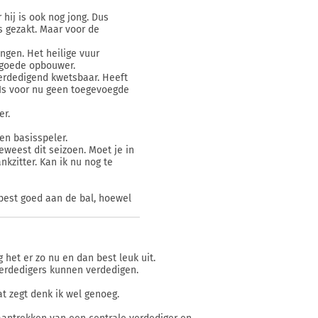
hij is ook nog jong. Dus
s gezakt. Maar voor de
engen. Het heilige vuur
n goede opbouwer.
verdedigend kwetsbaar. Heeft
Is voor nu geen toegevoegde
er.
en basisspeler.
eweest dit seizoen. Moet je in
kzitter. Kan ik nu nog te
 best goed aan de bal, hoewel
.
het er zo nu en dan best leuk uit.
verdedigers kunnen verdedigen.
t zegt denk ik wel genoeg.