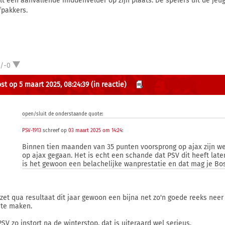
lt een aanvallende middenvelder op zijn plaats. De spelers uit de jeug
fpakkers.
1/-0
st op 5 maart 2025, 08:24:39
(in reactie)
open/sluit de onderstaande quote:
PSV-1913
schreef op
03 maart 2025 om 14:24
:
Binnen tien maanden van 35 punten voorsprong op ajax zijn w
op ajax gegaan. Het is echt een schande dat PSV dit heeft lat
is het gewoon een belachelijke wanprestatie en dat mag je Bo
 zet qua resultaat dit jaar gewoon een bijna net zo'n goede reeks neer a
te maken.
PSV zo instort na de winterstop, dat is uiteraard wel serieus.