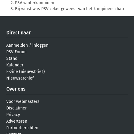
PSV winterkampioen
Bij winst was PSV zeker geweest van het kampioenschap
Direct naar
Aanmelden
/
inloggen
PSV Forum
Stand
Kalender
E-zine (nieuwsbrief)
Nieuwsarchief
Over ons
Voor webmasters
Disclaimer
Privacy
Adverteren
Partnerberichten