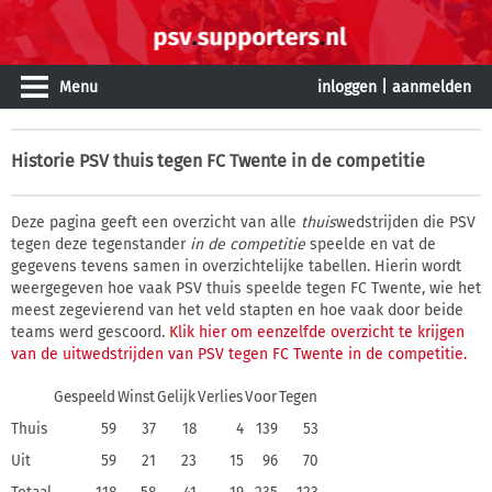
Menu
inloggen
|
aanmelden
Historie
PSV thuis tegen FC Twente in de competitie
Deze pagina geeft een overzicht van alle
thuis
wedstrijden die PSV
tegen deze tegenstander
in de competitie
speelde en vat de
gegevens tevens samen in overzichtelijke tabellen. Hierin wordt
weergegeven hoe vaak PSV thuis speelde tegen FC Twente, wie het
meest zegevierend van het veld stapten en hoe vaak door beide
teams werd gescoord.
Klik hier om eenzelfde overzicht te krijgen
van de uitwedstrijden van PSV tegen FC Twente in de competitie.
Gespeeld
Winst
Gelijk
Verlies
Voor
Tegen
Thuis
59
37
18
4
139
53
Uit
59
21
23
15
96
70