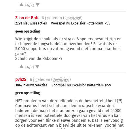
+4/-3
Z. on de Bok
6 j
geleden (
gewijzigd
)
2291 nieuwsreacties
Voorspel nu Excelsior Rotterdam-PSV
geen opstelling
Wie krijgt de schuld als er straks 6 spelers besmet zijn en
er blijvende longschade aan overhouden? En wat als er
5.000 supporters op zaterdagavond met corona naar huis
gaan?
Schuld van de Rabobank?
+4/-1
pvh25
6 j
geleden (
gewijzigd
)
3862 nieuwsreacties
Voorspel nu Excelsior Rotterdam-PSV
geen opstelling
HET probleem van deze ellende is de besmettelijkheid (!!!).
Coronavirus heeft schijt aan 'democratische waarden'.
Iedereen die naar het stadion zou gaan gevuld met 25000
mensen is een potentiële doorgever van het virus en kan
zorgen voor een flinke nieuwe pandemie. Dat is eenvoudig
op de achterkant van n bierviltje uit te rekenen. Vooral het