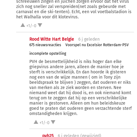
schreeuwen zingen en juichen zorgen ervoor dat het virus
zich nog sneller zal verspreiden(net zoals gebeurde met
carnaval en die ski-tenten). Echt, een vol voetbalstadion is
het Walhalla voor dit klotevirus.
+1/-0
Rood Witte Hart Belgie
6 j
geleden
675 nieuwsreacties
Voorspel nu Excelsior Rotterdam-PSV
incomplete opstelling
PVH de besmettelijkheid is niks hoger dan elke
griepvirus andere jaren, alleen de manier hoe je
sterft is verschrikkelijk. En dan hoorde ik gisteren
nog een van de wijze mannen ( om in Tony zijn
beeldspraak te blijven ) zeggen, dat ouderen er niks
van merken als ze ziek worden en sterven. Nee
niemand weet dat hij dood is, en ook niemand komt
terug om te zeggen dat hij op een verschrikkelijke
manier is gestorven. Alleen om hun beleidskeuze
goed te praten dat ouderen geen verzachtende sterf
omstandigheden krijgen.
+1/-0
pvh25
6 j
geleden (
gewijzigd
)