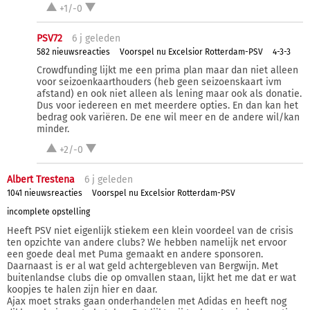
+1/-0
PSV72
6 j
geleden
582 nieuwsreacties
Voorspel nu Excelsior Rotterdam-PSV
4-3-3
Crowdfunding lijkt me een prima plan maar dan niet alleen
voor seizoenkaarthouders (heb geen seizoenskaart ivm
afstand) en ook niet alleen als lening maar ook als donatie.
Dus voor iedereen en met meerdere opties. En dan kan het
bedrag ook variëren. De ene wil meer en de andere wil/kan
minder.
+2/-0
Albert Trestena
6 j
geleden
1041 nieuwsreacties
Voorspel nu Excelsior Rotterdam-PSV
incomplete opstelling
Heeft PSV niet eigenlijk stiekem een klein voordeel van de crisis
ten opzichte van andere clubs? We hebben namelijk net ervoor
een goede deal met Puma gemaakt en andere sponsoren.
Daarnaast is er al wat geld achtergebleven van Bergwijn. Met
buitenlandse clubs die op omvallen staan, lijkt het me dat er wat
koopjes te halen zijn hier en daar.
Ajax moet straks gaan onderhandelen met Adidas en heeft nog