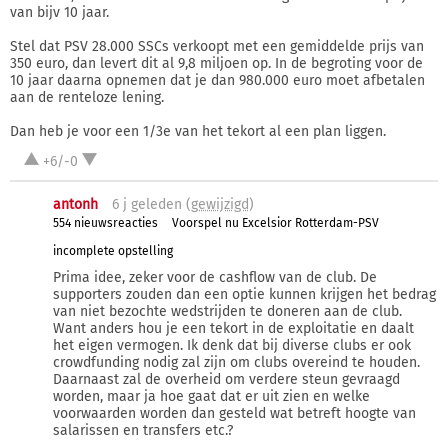
van bijv 10 jaar.
Stel dat PSV 28.000 SSCs verkoopt met een gemiddelde prijs van
350 euro, dan levert dit al 9,8 miljoen op. In de begroting voor de
10 jaar daarna opnemen dat je dan 980.000 euro moet afbetalen
aan de renteloze lening.
Dan heb je voor een 1/3e van het tekort al een plan liggen.
+6/-0
antonh
6 j
geleden (
gewijzigd
)
554 nieuwsreacties
Voorspel nu Excelsior Rotterdam-PSV
incomplete opstelling
Prima idee, zeker voor de cashflow van de club. De
supporters zouden dan een optie kunnen krijgen het bedrag
van niet bezochte wedstrijden te doneren aan de club.
Want anders hou je een tekort in de exploitatie en daalt
het eigen vermogen. Ik denk dat bij diverse clubs er ook
crowdfunding nodig zal zijn om clubs overeind te houden.
Daarnaast zal de overheid om verdere steun gevraagd
worden, maar ja hoe gaat dat er uit zien en welke
voorwaarden worden dan gesteld wat betreft hoogte van
salarissen en transfers etc.?