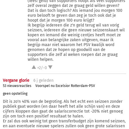
(lees: geld) van supporters hoopt als veel supporters
zelf overal zeggen dat ze graag geld willen geven?
Dat is dan toch logisch? Als iemand jou morgen 100
euro belooft te geven dan zeg je toch ook dat je
hoopt dat je morgen 100 euro krijgt?
Ik begrijp iedereen die z'n geld terug wil van vorig
seizoen, iedereen die geen nieuwe seizoenskaart wil
kopen en iemand die weinig centjes heeft moet ze
vooral aan belangrijke zaken uitgeven, maar ik
begrijp maar niet waarom het PSV kwalijk word
genomen dat ze hopen op goodwill van de
supporters die zelf al weken roepen dat ze graag
willen helpen.
+2/-0
Vergane glorie
6 j
geleden
53 nieuwsreacties
Voorspel nu Excelsior Rotterdam-PSV
geen opstelling
Dit is zo'n 40% van de begroting. Als het echt een seizoen zonder
publiek gaat worden (en daar heeft het alle schijn van) en deze
cijfers kloppen dan gaat de salariscorrectie tot -20% niet genoeg
zijn om toch een positief resultaat te halen.
Er zal dus ook weinig tot geen transferbudget zijn komend seizoen,
en aan eventuele nieuwe spelers zullen ook geen grote salarissen