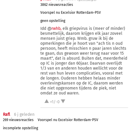
3862 nieuwsreacties
Voorspel nu Excelsior Rotterdam-PSV
geen opstelling
Idd @
rwhb,
elk griepvirus is (meer of minder)
besmettelijk, daarom krijgen elk jaar zoveel
mensen juist griep. Wmb. gruw ik bij de
opmerkingen die je hoort van "ach tis n oud
persoon, heeft misschien n paar jaren slechts
te gaan, dus gewoon weer terug naar voor 15
maart", dat is absurd. Buiten dat, meerderheid
op IC is jonger dan 60jaar. Daarvan overlijdt
1/3 van en anderen houden wellicht voor de
rest van hun leven complicaties, vooral met
de longen. Ouderen hebben helaas minder
overlevingskansen op de IC, daarom werden
die niet opgenomen tijdens de piek, niet
omdat ze oud waren.
+1/-0
Rafl
6 j
geleden
269 nieuwsreacties
Voorspel nu Excelsior Rotterdam-PSV
incomplete opstelling