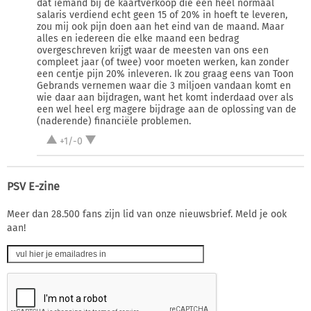
dat iemand bij de kaartverkoop die een heel normaal
salaris verdiend echt geen 15 of 20% in hoeft te leveren,
zou mij ook pijn doen aan het eind van de maand. Maar
alles en iedereen die elke maand een bedrag
overgeschreven krijgt waar de meesten van ons een
compleet jaar (of twee) voor moeten werken, kan zonder
een centje pijn 20% inleveren. Ik zou graag eens van Toon
Gebrands vernemen waar die 3 miljoen vandaan komt en
wie daar aan bijdragen, want het komt inderdaad over als
een wel heel erg magere bijdrage aan de oplossing van de
(naderende) financiële problemen.
+1/-0
PSV E-zine
Meer dan 28.500 fans zijn lid van onze nieuwsbrief. Meld je ook
aan!