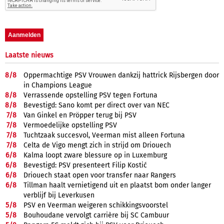
Laatste nieuws
8/
8
Oppermachtige PSV Vrouwen dankzij hattrick Rijsbergen door
in Champions League
8/
8
Verrassende opstelling PSV tegen Fortuna
8/
8
Bevestigd: Sano komt per direct over van NEC
7/
8
Van Ginkel en Pröpper terug bij PSV
7/
8
Vermoedelijke opstelling PSV
7/
8
Tuchtzaak succesvol, Veerman mist alleen Fortuna
7/
8
Celta de Vigo mengt zich in strijd om Driouech
6/
8
Kalma loopt zware blessure op in Luxemburg
6/
8
Bevestigd: PSV presenteert Filip Kostić
6/
8
Driouech staat open voor transfer naar Rangers
6/
8
Tillman haalt vernietigend uit en plaatst bom onder langer
verblijf bij Leverkusen
5/
8
PSV en Veerman weigeren schikkingsvoorstel
5/
8
Bouhoudane vervolgt carrière bij SC Cambuur