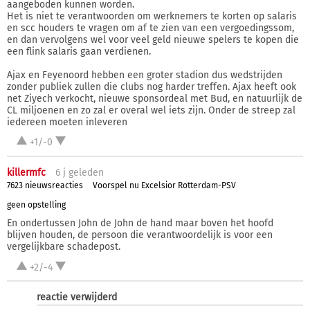
aangeboden kunnen worden.
Het is niet te verantwoorden om werknemers te korten op salaris
en scc houders te vragen om af te zien van een vergoedingssom,
en dan vervolgens wel voor veel geld nieuwe spelers te kopen die
een flink salaris gaan verdienen.
Ajax en Feyenoord hebben een groter stadion dus wedstrijden
zonder publiek zullen die clubs nog harder treffen. Ajax heeft ook
net Ziyech verkocht, nieuwe sponsordeal met Bud, en natuurlijk de
CL miljoenen en zo zal er overal wel iets zijn. Onder de streep zal
iedereen moeten inleveren
+1/-0
killermfc
6 j
geleden
7623 nieuwsreacties
Voorspel nu Excelsior Rotterdam-PSV
geen opstelling
En ondertussen John de John de hand maar boven het hoofd
blijven houden, de persoon die verantwoordelijk is voor een
vergelijkbare schadepost.
+2/-4
reactie verwijderd