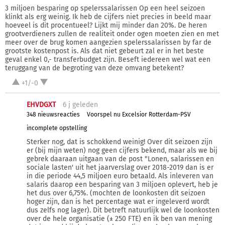
3 miljoen besparing op spelerssalarissen Op een heel seizoen
klinkt als erg weinig. Ik heb de cijfers niet precies in beeld maar
hoeveel is dit procentueel? Lijkt mij minder dan 20%. De heren
grootverdieners zullen de realiteit onder ogen moeten zien en met
meer over de brug komen aangezien spelerssalarissen by far de
grootste kostenpost is. Als dat niet gebeurt zal er in het beste
geval enkel 0,- transferbudget zijn. Beseft iedereen wel wat een
teruggang van de begroting van deze omvang betekent?
+1/-0
EHVDGXT
6 j
geleden
348 nieuwsreacties
Voorspel nu Excelsior Rotterdam-PSV
incomplete opstelling
Sterker nog, dat is schokkend weinig! Over dit seizoen zijn
er (bij mijn weten) nog geen cijfers bekend, maar als we bij
gebrek daaraan uitgaan van de post "Lonen, salarissen en
sociale lasten' uit het jaarverslag over 2018-2019 dan is er
in die periode 44,5 miljoen euro betaald. Als inleveren van
salaris daarop een besparing van 3 miljoen oplevert, heb je
het dus over 6,75%. (mochten de loonkosten dit seizoen
hoger zijn, dan is het percentage wat er ingeleverd wordt
dus zelfs nog lager). Dit betreft natuurlijk wel de loonkosten
over de hele organisatie (± 250 FTE) en ik ben van mening