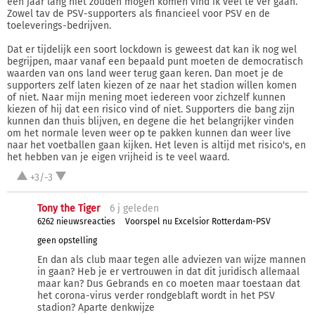
een jaar lang niet zouden mogen komen vind ik veel te ver gaan.
Zowel tav de PSV-supporters als financieel voor PSV en de
toeleverings-bedrijven.
Dat er tijdelijk een soort lockdown is geweest dat kan ik nog wel
begrijpen, maar vanaf een bepaald punt moeten de democratisch
waarden van ons land weer terug gaan keren. Dan moet je de
supporters zelf laten kiezen of ze naar het stadion willen komen
of niet. Naar mijn mening moet iedereen voor zichzelf kunnen
kiezen of hij dat een risico vind of niet. Supporters die bang zijn
kunnen dan thuis blijven, en degene die het belangrijker vinden
om het normale leven weer op te pakken kunnen dan weer live
naar het voetballen gaan kijken. Het leven is altijd met risico's, en
het hebben van je eigen vrijheid is te veel waard.
+3/-3
Tony the Tiger
6 j
geleden
6262 nieuwsreacties
Voorspel nu Excelsior Rotterdam-PSV
geen opstelling
En dan als club maar tegen alle adviezen van wijze mannen
in gaan? Heb je er vertrouwen in dat dit juridisch allemaal
maar kan? Dus Gebrands en co moeten maar toestaan dat
het corona-virus verder rondgeblaft wordt in het PSV
stadion? Aparte denkwijze