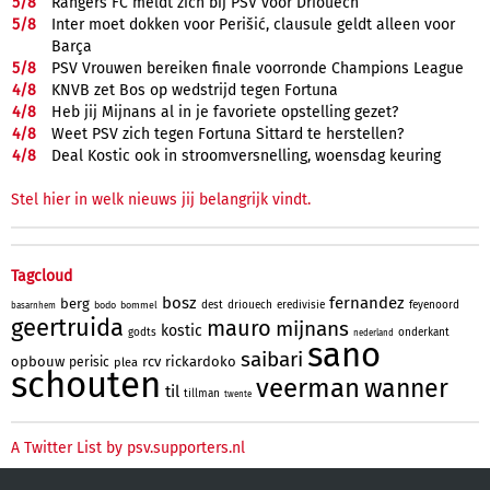
5/
8
Rangers FC meldt zich bij PSV voor Driouech
5/
8
Inter moet dokken voor Perišić, clausule geldt alleen voor
Barça
5/
8
PSV Vrouwen bereiken finale voorronde Champions League
4/
8
KNVB zet Bos op wedstrijd tegen Fortuna
4/
8
Heb jij Mijnans al in je favoriete opstelling gezet?
4/
8
Weet PSV zich tegen Fortuna Sittard te herstellen?
4/
8
Deal Kostic ook in stroomversnelling, woensdag keuring
Stel hier in welk nieuws jij belangrijk vindt.
Tagcloud
bosz
fernandez
berg
dest
driouech
eredivisie
feyenoord
bodo
bommel
basarnhem
geertruida
mauro
mijnans
kostic
godts
onderkant
nederland
sano
saibari
opbouw
rcv
rickardoko
perisic
plea
schouten
veerman
wanner
til
tillman
twente
A Twitter List by psv.supporters.nl