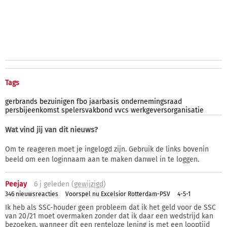
Tags
gerbrands
bezuinigen
fbo
jaarbasis
ondernemingsraad
persbijeenkomst
spelersvakbond
vvcs
werkgeversorganisatie
Wat vind jij van dit nieuws?
Om te reageren moet je ingelogd zijn. Gebruik de links bovenin
beeld om een loginnaam aan te maken danwel in te loggen.
Peejay
6 j
geleden (
gewijzigd
)
346 nieuwsreacties
Voorspel nu Excelsior Rotterdam-PSV
4-5-1
Ik heb als SSC-houder geen probleem dat ik het geld voor de SSC
van 20/21 moet overmaken zonder dat ik daar een wedstrijd kan
bezoeken, wanneer dit een renteloze lening is met een looptijd