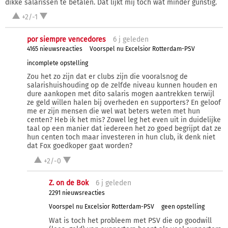
dikke salarissen te betalen. Dat lijkt mij toch wat minder gunstig.
+2/-1
por siempre vencedores
6 j
geleden
4165 nieuwsreacties
Voorspel nu Excelsior Rotterdam-PSV
incomplete opstelling
Zou het zo zijn dat er clubs zijn die vooralsnog de
salarishuishouding op de zelfde niveau kunnen houden en
dure aankopen met dito salaris mogen aantrekken terwijl
ze geld willen halen bij overheden en supporters? En geloof
me er zijn mensen die wel wat beters weten met hun
centen? Heb ik het mis? Zowel leg het even uit in duidelijke
taal op een manier dat iedereen het zo goed begrijpt dat ze
hun centen toch maar investeren in hun club, ik denk niet
dat Fox goedkoper gaat worden?
+2/-0
Z. on de Bok
6 j
geleden
2291 nieuwsreacties
Voorspel nu Excelsior Rotterdam-PSV
geen opstelling
Wat is toch het probleem met PSV die op goodwill