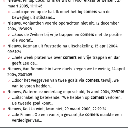
Nieuws, Phillip Cocu: 'Er is de wil om voor elkaar te werken', 27
maart 2005, 11:11:46
...anticiperen op de bal. Ik moet het bij
corners
van de
beweging uit stilstand...
Nieuws, Vonlanthen voerde opdrachten niet uit, 12 december
2004, 18:36:28
...koos de Zwitser bij vrije trappen en
corners
niet de positie
die vooraf...
Nieuws, Kezman uit frustratie na uitschakeling, 15 april 2004,
09:31:24
...hele week praten we over
corners
en vrije trappen en dan
geeft Lee de...
Nieuws, Van Bommel: in twee duels kregen we te weinig, 14 april
2004, 23:01:09
...door het weggeven van twee goals via
corners
. terwijl we
van te voren hadden...
Nieuws, Waterreus: nederlaag mijn schuld, 14 april 2004, 22:57:16
...uitschakeling betekende. "We hebben op
corners
verloren.
De tweede goal komt...
Nieuws, Kolkka wint, Iwan niet, 29 maart 2000, 22:29:24
...de Finnen. Op een van zijn gevaarlijke
corners
maakte een
verdediger van...