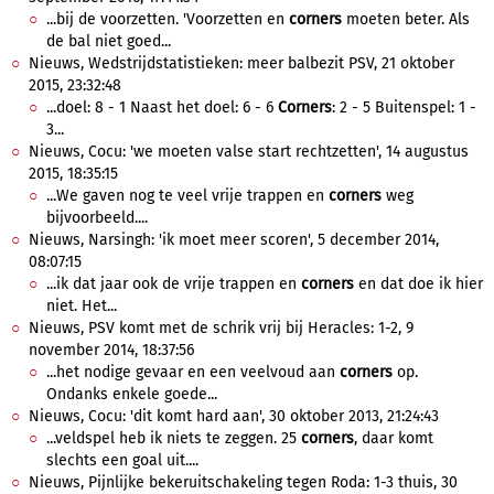
...bij de voorzetten. 'Voorzetten en
corners
moeten beter. Als
de bal niet goed...
Nieuws, Wedstrijdstatistieken: meer balbezit PSV, 21 oktober
2015, 23:32:48
...doel: 8 - 1 Naast het doel: 6 - 6
Corners
: 2 - 5 Buitenspel: 1 -
3...
Nieuws, Cocu: 'we moeten valse start rechtzetten', 14 augustus
2015, 18:35:15
...We gaven nog te veel vrije trappen en
corners
weg
bijvoorbeeld....
Nieuws, Narsingh: 'ik moet meer scoren', 5 december 2014,
08:07:15
...ik dat jaar ook de vrije trappen en
corners
en dat doe ik hier
niet. Het...
Nieuws, PSV komt met de schrik vrij bij Heracles: 1-2, 9
november 2014, 18:37:56
...het nodige gevaar en een veelvoud aan
corners
op.
Ondanks enkele goede...
Nieuws, Cocu: 'dit komt hard aan', 30 oktober 2013, 21:24:43
...veldspel heb ik niets te zeggen. 25
corners
, daar komt
slechts een goal uit....
Nieuws, Pijnlijke bekeruitschakeling tegen Roda: 1-3 thuis, 30