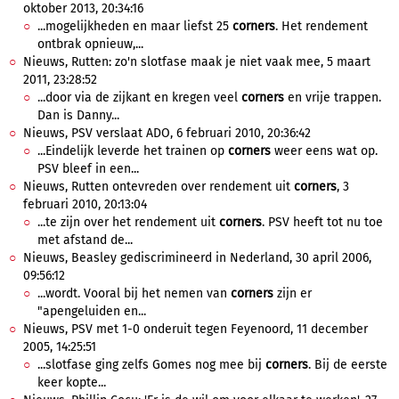
oktober 2013, 20:34:16
...mogelijkheden en maar liefst 25
corners
. Het rendement
ontbrak opnieuw,...
Nieuws, Rutten: zo'n slotfase maak je niet vaak mee, 5 maart
2011, 23:28:52
...door via de zijkant en kregen veel
corners
en vrije trappen.
Dan is Danny...
Nieuws, PSV verslaat ADO, 6 februari 2010, 20:36:42
...Eindelijk leverde het trainen op
corners
weer eens wat op.
PSV bleef in een...
Nieuws, Rutten ontevreden over rendement uit
corners
, 3
februari 2010, 20:13:04
...te zijn over het rendement uit
corners
. PSV heeft tot nu toe
met afstand de...
Nieuws, Beasley gediscrimineerd in Nederland, 30 april 2006,
09:56:12
...wordt. Vooral bij het nemen van
corners
zijn er
"apengeluiden en...
Nieuws, PSV met 1-0 onderuit tegen Feyenoord, 11 december
2005, 14:25:51
...slotfase ging zelfs Gomes nog mee bij
corners
. Bij de eerste
keer kopte...