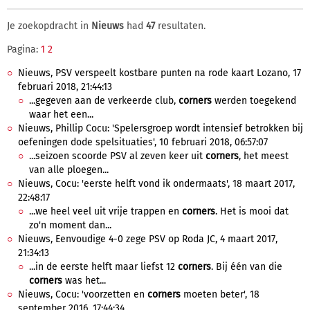
Je zoekopdracht in
Nieuws
had
47
resultaten.
Pagina:
1
2
Nieuws, PSV verspeelt kostbare punten na rode kaart Lozano, 17
februari 2018, 21:44:13
...gegeven aan de verkeerde club,
corners
werden toegekend
waar het een...
Nieuws, Phillip Cocu: 'Spelersgroep wordt intensief betrokken bij
oefeningen dode spelsituaties', 10 februari 2018, 06:57:07
...seizoen scoorde PSV al zeven keer uit
corners
, het meest
van alle ploegen...
Nieuws, Cocu: 'eerste helft vond ik ondermaats', 18 maart 2017,
22:48:17
...we heel veel uit vrije trappen en
corners
. Het is mooi dat
zo'n moment dan...
Nieuws, Eenvoudige 4-0 zege PSV op Roda JC, 4 maart 2017,
21:34:13
...in de eerste helft maar liefst 12
corners
. Bij één van die
corners
was het...
Nieuws, Cocu: 'voorzetten en
corners
moeten beter', 18
september 2016, 17:44:34