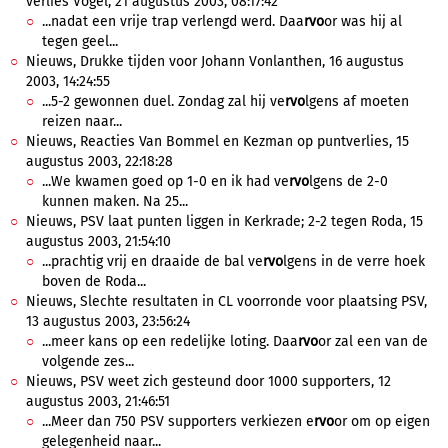
verlies Vogel, 21 augustus 2003, 08:17:42
...nadat een vrije trap verlengd werd. Daa
rvo
or was hij al
tegen geel...
Nieuws, Drukke tijden voor Johann Vonlanthen, 16 augustus
2003, 14:24:55
...5-2 gewonnen duel. Zondag zal hij ve
rvo
lgens af moeten
reizen naar...
Nieuws, Reacties Van Bommel en Kezman op puntverlies, 15
augustus 2003, 22:18:28
...We kwamen goed op 1-0 en ik had ve
rvo
lgens de 2-0
kunnen maken. Na 25...
Nieuws, PSV laat punten liggen in Kerkrade; 2-2 tegen Roda, 15
augustus 2003, 21:54:10
...prachtig vrij en draaide de bal ve
rvo
lgens in de verre hoek
boven de Roda...
Nieuws, Slechte resultaten in CL voorronde voor plaatsing PSV,
13 augustus 2003, 23:56:24
...meer kans op een redelijke loting. Daa
rvo
or zal een van de
volgende zes...
Nieuws, PSV weet zich gesteund door 1000 supporters, 12
augustus 2003, 21:46:51
...Meer dan 750 PSV supporters verkiezen e
rvo
or om op eigen
gelegenheid naar...