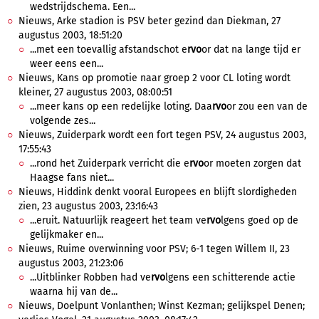
wedstrijdschema. Een...
Nieuws, Arke stadion is PSV beter gezind dan Diekman, 27
augustus 2003, 18:51:20
...met een toevallig afstandschot e
rvo
or dat na lange tijd er
weer eens een...
Nieuws, Kans op promotie naar groep 2 voor CL loting wordt
kleiner, 27 augustus 2003, 08:00:51
...meer kans op een redelijke loting. Daa
rvo
or zou een van de
volgende zes...
Nieuws, Zuiderpark wordt een fort tegen PSV, 24 augustus 2003,
17:55:43
...rond het Zuiderpark verricht die e
rvo
or moeten zorgen dat
Haagse fans niet...
Nieuws, Hiddink denkt vooral Europees en blijft slordigheden
zien, 23 augustus 2003, 23:16:43
...eruit. Natuurlijk reageert het team ve
rvo
lgens goed op de
gelijkmaker en...
Nieuws, Ruime overwinning voor PSV; 6-1 tegen Willem II, 23
augustus 2003, 21:23:06
...Uitblinker Robben had ve
rvo
lgens een schitterende actie
waarna hij van de...
Nieuws, Doelpunt Vonlanthen; Winst Kezman; gelijkspel Denen;