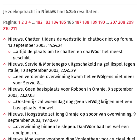
Je zoekopdracht in
Nieuws
had
5.256
resultaten.
Pagina:
1
2
3
4
...
182
183
184
185
186
187
188
189
190
...
207
208
209
210
211
Nieuws, Chatten tijdens de wedstrijd in chatbox niet op forum,
13 september 2003, 14:54:24
...altijd de plaats om te chatten en daa
rvo
or het meest
geschikt.
Nieuws, Servie & Montenegro uitgeschakeld na gelijkspel tegen
Italie, 10 september 2003, 22:45:29
...een verdiende overwinning kwam het ve
rvo
lgens niet meer
voor Servie &...
Nieuws, Geen basisplaats voor Robben in Oranje, 9 september
2003, 23:27:03
...Oostenrijk zal woensdag nog geen ve
rvo
lg krijgen met een
basisplaats. Hoewel...
Nieuws, Hoogstrate zet Jong Oranje op spoor van overwinning, 9
september 2003, 19:40:40
...overwinning binnen te slepen. Daa
rvo
or had het wel een
doelpunt in...
Nieuws, Moeizame voorbereiding Vonlanthen voor cruciaal duel,