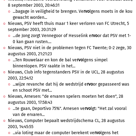
8 september 2003, 20:46:31
...bagage in veiligheid te brengen. Ve
rvo
lgens moets in de kou
gewacht worden...
Nieuws, PSV heeft thuis maar 1 keer verloren van FC Utrecht, 5
september 2003, 20:31:29
...de Jong zorgt Vennegoor of Hesselink e
rvo
or dat PSV met 1-
0 kan gaan rusten....
Nieuws, PSV niet in de problemen tegen FC Twente; 0-2 zege, 30
augustus 2003, 21:21:23
...Ten Rouwelaar en kon de bal ve
rvo
lgens simpel
binnenlopen. PSV raakte in het...
Nieuws, Club info tegenstanders PSV in de UCL, 28 augustus
2003, 22:54:12
...wijze revanche dat hij de wedstrijd e
rvo
or gepasseerd was
en schoot PSV met...
Nieuws, Arnesen: "de ervaren spelers moeten het doen", 28
augustus 2003, 17:58:43
...te gaan, Deportivo 75%". Arnesen ve
rvo
lgt: "Het zal vooral
van de ervaren...
Nieuws, Computer bepaalt wedstrijdschema CL, 28 augustus
2003, 14:45:55
...via loting maar de computer berekent ve
rvo
lgens het