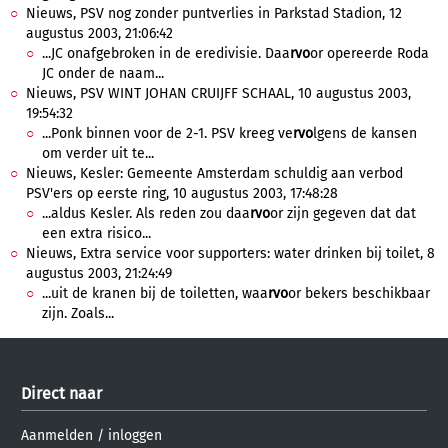
Nieuws, PSV nog zonder puntverlies in Parkstad Stadion, 12
augustus 2003, 21:06:42
...JC onafgebroken in de eredivisie. Daa
rvo
or opereerde Roda
JC onder de naam...
Nieuws, PSV WINT JOHAN CRUIJFF SCHAAL, 10 augustus 2003,
19:54:32
...Ponk binnen voor de 2-1. PSV kreeg ve
rvo
lgens de kansen
om verder uit te...
Nieuws, Kesler: Gemeente Amsterdam schuldig aan verbod
PSV'ers op eerste ring, 10 augustus 2003, 17:48:28
...aldus Kesler. Als reden zou daa
rvo
or zijn gegeven dat dat
een extra risico...
Nieuws, Extra service voor supporters: water drinken bij toilet, 8
augustus 2003, 21:24:49
...uit de kranen bij de toiletten, waa
rvo
or bekers beschikbaar
zijn. Zoals...
Direct naar
Aanmelden
/
inloggen