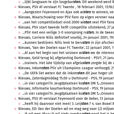
...lijkt langzaam te zijn losgebar
sten
. Dit weekend werd R
Nieuws, PSV A1 verslaat FC Twente , 18 februari 2001, 13:16:
...Aangezien Feyenoord en Ajax ook wi
sten
te winnen, ver
Nieuws, Waarschuwing voor PSV fans op eigen vervoer naar 
...van het competitieduel eind 2000 wi
sten
veel PSV fans 
Nieuws, PSV start tweede helft competitie uitstekend, 27 ja
...PSV met een veilige 3-0 voorsprong ru
sten
. In de tweed
Nieuws, Carriere Nilis definitief voorbij, 24 januari 2001, 19:
...kunnen bedrijven. Nilis leek te beru
sten
in zijn afscheid
Nieuws, 'Van der Doelen naar FC Twente', 22 januari 2001, 1
...Al aan het begin van het seizoen wi
sten
we de interess
Nieuws, Geld terug bij afgelasting Dortmund - PSV?, 21 janua
...trainers. Het late tijdstip van afgela
sten
zorgde bij de 
Nieuws, Inkom
sten
PSV uit Champions League verhoogd, 21 j
...De UEFA liet weten dat de inkom
sten
dit jaar hoger uit b
Nieuws, Zaterdagmiddag 15.00 u Dortmund - PSV, 19 januari 
...in vier categori?n. Jeugdplaatsen ko
sten
DM 5,-,Onoverd
Nieuws, Informatie kaartverkoop Dortmund - PSV, 19 januari
...in vier categori?n. Jeugdplaatsen ko
sten
DM 5,-,Onoverd
Nieuws, PSV A1 verslaat Feyenoord voor de beker, 13 januari
...heeft hij daarvoor niet mee) 3. Leij
sten
7 4. van Boxel 
Nieuws, ED: Van der Doelen wil en mag weg voor 2,5 miljoen,
...Ik wil weg. Maar ik wil niets overhaa
sten
want het is bel