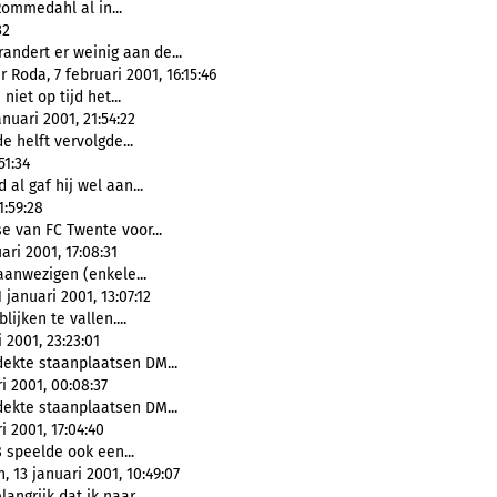
ommedahl al in...
32
andert er weinig aan de...
Roda, 7 februari 2001, 16:15:46
niet op tijd het...
nuari 2001, 21:54:22
e helft vervolgde...
51:34
 al gaf hij wel aan...
1:59:28
e van FC Twente voor...
ri 2001, 17:08:31
aanwezigen (enkele...
anuari 2001, 13:07:12
lijken te vallen....
2001, 23:23:01
ekte staanplaatsen DM...
 2001, 00:08:37
ekte staanplaatsen DM...
 2001, 17:04:40
8 speelde ook een...
 13 januari 2001, 10:49:07
angrijk dat ik naar...