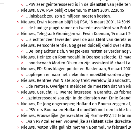
...PSV zeer geinteresseerd is in de dien
sten
van Jelle ten
Nieuws, GVA: PSV bekijkt Daems, 16 maart 2001, 22:10:15
...linksback zou zo'n 5 miljoen moeten ko
sten
.
Nieuws, Erwin Koeman blijft bij PSV, 16 maart 2001, 14:50:19
...de huidige jeugdtrainer en tweede assi
sten
t van Erik G
Nieuws, Telegraaf: Groningen wil Erwin Koeman, 14 maart 20
...is echter zeer tevreden over de assi
sten
t van Gerets en
Nieuws, Persconferentie: Nog geen duidelijkheid over elftal
...De Jong achter zich. Vraagtekens re
sten
er verder nog vo
Nieuws, Heintze en Rommedahl in Deense selectie, 13 maar
...bondscoach Morten Olsen en zijn assi
sten
t Michael La
Nieuws, ED: Fans klagen politie en Basler aan, 9 maart 2001
...opliepen en naar het ziekenhuis moe
sten
worden afgev
Nieuws, Rentree Van Nistelrooy trekt wereldwijd aandacht, 
...de rentree. Overigens meldden de mee
sten
dat Van Nis
Nieuws, Gerucht: FC Twente interesse in Brandts, 28 februar
...geinteresseerd zou zijn in de dien
sten
van Ernie Brandts
Nieuws, De Jong opgeroepen; Hofland en Bouma zeggen af, 2
...PSV-ers Bouma en Hofland moe
sten
met een lichte ble
Nieuws, Vrouwelijke grensrechter bij Parma-PSV, 22 februari
...van PSV zal er een vrouwelijke assi
sten
t scheidsrechte
Nieuws, 'Aston Villa gelinkt met Van Bommel', 19 februari 2