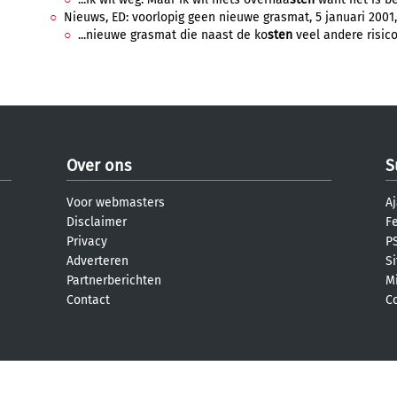
Nieuws, ED: voorlopig geen nieuwe grasmat, 5 januari 2001,
...nieuwe grasmat die naast de ko
sten
veel andere risico
Over ons
S
Voor webmasters
Aj
Disclaimer
F
Privacy
PS
Adverteren
S
Partnerberichten
M
Contact
C