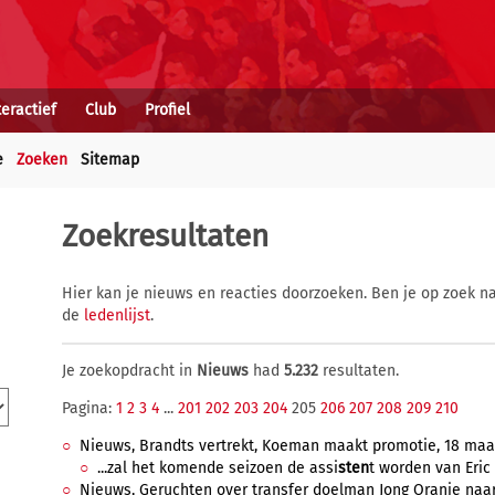
teractief
Club
Profiel
e
Zoeken
Sitemap
Zoekresultaten
Hier kan je nieuws en reacties doorzoeken. Ben je op zoek na
de
ledenlijst
.
Je zoekopdracht in
Nieuws
had
5.232
resultaten.
Pagina:
1
2
3
4
...
201
202
203
204
205
206
207
208
209
210
Nieuws, Brandts vertrekt, Koeman maakt promotie, 18 maart
...zal het komende seizoen de assi
sten
t worden van Eric 
Nieuws, Geruchten over transfer doelman Jong Oranje naar 