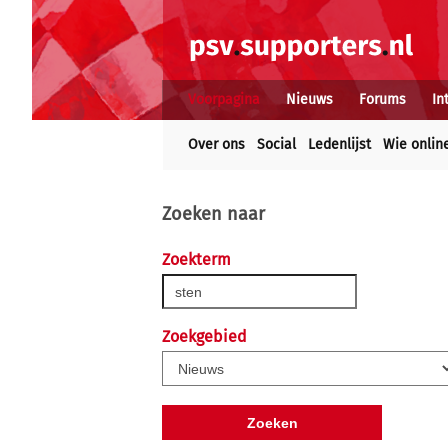
Voorpagina
Nieuws
Forums
In
Over ons
Social
Ledenlijst
Wie onlin
Zoeken naar
Zoekterm
Zoekgebied