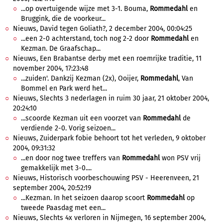
...op overtuigende wijze met 3-1. Bouma,
Rommedahl
en
Bruggink, die de voorkeur...
Nieuws, David tegen Goliath?, 2 december 2004, 00:04:25
...een 2-0 achterstand, toch nog 2-2 door
Rommedahl
en
Kezman. De Graafschap...
Nieuws, Een Brabantse derby met een roemrijke traditie, 11
november 2004, 17:23:48
...zuiden'. Dankzij Kezman (2x), Ooijer,
Rommedahl
, Van
Bommel en Park werd het...
Nieuws, Slechts 3 nederlagen in ruim 30 jaar, 21 oktober 2004,
20:24:10
...scoorde Kezman uit een voorzet van
Rommedahl
de
verdiende 2-0. Vorig seizoen...
Nieuws, Zuiderpark fobie behoort tot het verleden, 9 oktober
2004, 09:31:32
...en door nog twee treffers van
Rommedahl
won PSV vrij
gemakkelijk met 3-0....
Nieuws, Historisch voorbeschouwing PSV - Heerenveen, 21
september 2004, 20:52:19
...Kezman. In het seizoen daarop scoort
Rommedahl
op
tweede Paasdag met een...
Nieuws, Slechts 4x verloren in Nijmegen, 16 september 2004,