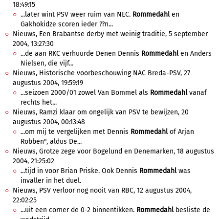
18:49:15
...later wint PSV weer ruim van NEC.
Rommedahl
en
Gakhokidze scoren ieder ??n...
Nieuws, Een Brabantse derby met weinig traditie, 5 september
2004, 13:27:30
...de aan RKC verhuurde Denen Dennis
Rommedahl
en Anders
Nielsen, die vijf...
Nieuws, Historische voorbeschouwing NAC Breda-PSV, 27
augustus 2004, 19:59:19
...seizoen 2000/01 zowel Van Bommel als
Rommedahl
vanaf
rechts het...
Nieuws, Ramzi klaar om ongelijk van PSV te bewijzen, 20
augustus 2004, 00:13:48
...om mij te vergelijken met Dennis
Rommedahl
of Arjan
Robben", aldus De...
Nieuws, Grotze zege voor Bogelund en Denemarken, 18 augustus
2004, 21:25:02
...tijd in voor Brian Priske. Ook Dennis
Rommedahl
was
invaller in het duel.
Nieuws, PSV verloor nog nooit van RBC, 12 augustus 2004,
22:02:25
...uit een corner de 0-2 binnentikken.
Rommedahl
besliste de