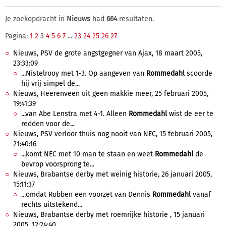
Je zoekopdracht in
Nieuws
had
664
resultaten.
Pagina:
1
2
3
4
5
6
7
...
23
24
25
26
27
Nieuws, PSV de grote angstgegner van Ajax, 18 maart 2005,
23:33:09
...Nistelrooy met 1-3. Op aangeven van
Rommedahl
scoorde
hij vrij simpel de...
Nieuws, Heerenveen uit geen makkie meer, 25 februari 2005,
19:41:39
...van Abe Lenstra met 4-1. Alleen
Rommedahl
wist de eer te
redden voor de...
Nieuws, PSV verloor thuis nog nooit van NEC, 15 februari 2005,
21:40:16
...komt NEC met 10 man te staan en weet
Rommedahl
de
bevrop voorsprong te...
Nieuws, Brabantse derby met weinig historie, 26 januari 2005,
15:11:37
...omdat Robben een voorzet van Dennis
Rommedahl
vanaf
rechts uitstekend...
Nieuws, Brabantse derby met roemrijke historie , 15 januari
2005, 12:24:40