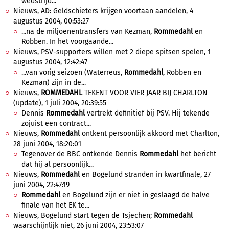
wedstrijd...
Nieuws, AD: Geldschieters krijgen voortaan aandelen, 4
augustus 2004, 00:53:27
...na de miljoenentransfers van Kezman,
Rommedahl
en
Robben. In het voorgaande...
Nieuws, PSV-supporters willen met 2 diepe spitsen spelen, 1
augustus 2004, 12:42:47
...van vorig seizoen (Waterreus,
Rommedahl
, Robben en
Kezman) zijn in de...
Nieuws,
ROMMEDAHL
TEKENT VOOR VIER JAAR BIJ CHARLTON
(update), 1 juli 2004, 20:39:55
Dennis
Rommedahl
vertrekt definitief bij PSV. Hij tekende
zojuist een contract...
Nieuws,
Rommedahl
ontkent persoonlijk akkoord met Charlton,
28 juni 2004, 18:20:01
Tegenover de BBC ontkende Dennis
Rommedahl
het bericht
dat hij al persoonlijk...
Nieuws,
Rommedahl
en Bogelund stranden in kwartfinale, 27
juni 2004, 22:47:19
Rommedahl
en Bogelund zijn er niet in geslaagd de halve
finale van het EK te...
Nieuws, Bogelund start tegen de Tsjechen;
Rommedahl
waarschijnlijk niet, 26 juni 2004, 23:53:07