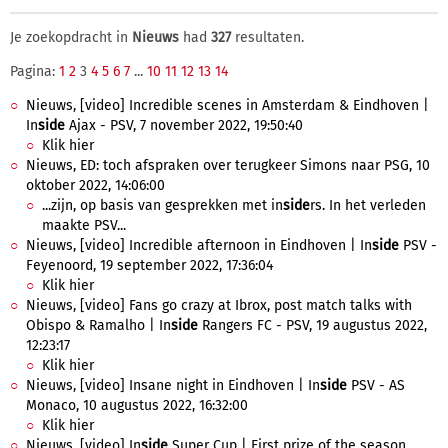
Je zoekopdracht in
Nieuws
had
327
resultaten.
Pagina:
1
2
3
4
5
6
7
...
10
11
12
13
14
Nieuws, [video] Incredible scenes in Amsterdam & Eindhoven |
In
side
Ajax - PSV, 7 november 2022, 19:50:40
Klik hier
Nieuws, ED: toch afspraken over terugkeer Simons naar PSG, 10
oktober 2022, 14:06:00
...zijn, op basis van gesprekken met in
side
rs. In het verleden
maakte PSV...
Nieuws, [video] Incredible afternoon in Eindhoven | In
side
PSV -
Feyenoord, 19 september 2022, 17:36:04
Klik hier
Nieuws, [video] Fans go crazy at Ibrox, post match talks with
Obispo & Ramalho | In
side
Rangers FC - PSV, 19 augustus 2022,
12:23:17
Klik hier
Nieuws, [video] Insane night in Eindhoven | In
side
PSV - AS
Monaco, 10 augustus 2022, 16:32:00
Klik hier
Nieuws, [video] In
side
Super Cup | First prize of the season