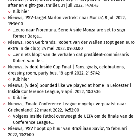
after an eight-goal thriller, 31 juli 2022, 14:41:43
Klik hier
Nieuws, 'PSV-target Marlon vertrekt naar Monza', 8 juli 2022,
19:36:00
...euro naar Fiorentina. Serie A
side
Monza are set to sign
former Barça...
Nieuws, Toon Gerbrands: 'Robert van der Wallen stopt geen euro
extra in de club', 24 mei 2022, 09:03:00
...er niets klopt van de verhalen dat pre
side
nt-commissaris
Robert van der...
Nieuws, [video] In
side
Cup Final | Fans, goals, celebrations,
dressing room, party bus, 18 april 2022, 21:57:42
Klik hier
Nieuws, [video] Sounded like we played at home in Leicester |
In
side
Conference League, 9 april 2022, 10:37:36
Klik hier
Nieuws, 'Finale Conference League mogelijk verplaatst naar
Griekenland', 22 maart 2022, 14:52:00
Volgens In
side
Futbol overweegt de UEFA om de finale van de
Conference League...
Nieuws, 'PSV hoopt op huur van Braziliaan Savio', 15 februari
2022, 13:21:00