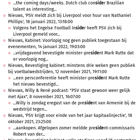
...the coming days/weeks. Dutch club con
side
r Brazilian
talent as interesting...
Nieuws, 'PSV meldt zich bij Liverpool voor huur van Nathaniel
Phillips', 18 januari 2022, 13:18:00
Volgens het Engelse Football In
side
r heeft PSV zich bij
Liverpool gemeld voor...
Nieuws, Kabinet: Voorlopig nog geen publiek toegestaan bij
evenementen, 14 januari 2022, 19:03:00
...vrijdagavond bevestigde minister-pre
side
nt Mark Rutte dat
er voorlopig nog...
Nieuws, Bevestiging kabinet: minstens drie weken geen publiek
bij voetbalwedstrijden, 12 november 2021, 19:11:00
...een persconferentie heeft minister-pre
side
nt Mark Rutte
het nieuws bevestigd...
Nieuws, Willy & René podcast: "PSV staat gewoon weer gelijk
met Ajax", 8 november 2021, 16:07:00
...Willy is zondag eregast van de pre
side
nt van Armenië bij de
wedstrijd tegen...
Nieuws, 'PSV krijgt voor einde van het jaar kapitaalinjectie', 18
oktober 2021, 23:25:00
...aankopen. Afgelopen zomer meldde pre
side
nt-commissaris
Robert van der...