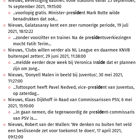
Nieuws, Bevestiging kabinet: volle stadions vanaf 25 september,
14 september 2021, 19:15:00
...voorlopig gratis. Minister-pre
side
nt Mark Rutte wilde
benadrukken dat ook...
Nieuws, Galatasaray kent een zeer rumoerige periode, 19 juli
2021, 18:12:22
...zonder voorzitter en trainer. Na de pre
side
ntsverkiezingen
mocht Fatih Terim...
Nieuws, 'Clubs willen verder als NL League en daarmee KNVB
buitenspel zetten', 29 juni 2021, 11:38:00
...meldde eerder deze week bij Veronica In
side
dat er plannen
zijn om Jong...
Nieuws, 'Donyell Malen in beeld bij Juventus', 30 mei 2021,
11:27:00
...Tuttosport heeft Pavel Nedved, vice-pre
side
nt van Juventus,
op zaterdag...
Nieuws, Klaas Dijkhoff in Raad van Commissarissen PSV, 6 mei
2021, 15:10:00
...in gaan nemen, die tegenwoordig de pre
side
nt-commissaris
van PSV is....
Nieuws, Robert van der Wallen: 'We denken nu buiten het veld
een beslissende zet voor toekomst te doen', 17 april 2021,
09:12:00