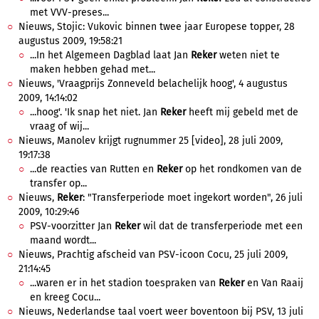
met VVV-preses...
Nieuws, Stojic: Vukovic binnen twee jaar Europese topper, 28
augustus 2009, 19:58:21
...In het Algemeen Dagblad laat Jan
Reker
weten niet te
maken hebben gehad met...
Nieuws, 'Vraagprijs Zonneveld belachelijk hoog', 4 augustus
2009, 14:14:02
...hoog'. 'Ik snap het niet. Jan
Reker
heeft mij gebeld met de
vraag of wij...
Nieuws, Manolev krijgt rugnummer 25 [video], 28 juli 2009,
19:17:38
...de reacties van Rutten en
Reker
op het rondkomen van de
transfer op...
Nieuws,
Reker
: "Transferperiode moet ingekort worden", 26 juli
2009, 10:29:46
PSV-voorzitter Jan
Reker
wil dat de transferperiode met een
maand wordt...
Nieuws, Prachtig afscheid van PSV-icoon Cocu, 25 juli 2009,
21:14:45
...waren er in het stadion toespraken van
Reker
en Van Raaij
en kreeg Cocu...
Nieuws, Nederlandse taal voert weer boventoon bij PSV, 13 juli