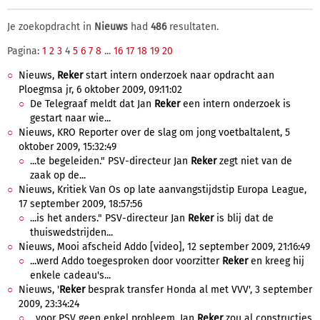
Je zoekopdracht in
Nieuws
had
486
resultaten.
Pagina:
1
2
3
4
5
6
7
8
...
16
17
18
19
20
Nieuws,
Reker
start intern onderzoek naar opdracht aan
Ploegmsa jr, 6 oktober 2009, 09:11:02
De Telegraaf meldt dat Jan
Reker
een intern onderzoek is
gestart naar wie...
Nieuws, KRO Reporter over de slag om jong voetbaltalent, 5
oktober 2009, 15:32:49
...te begeleiden." PSV-directeur Jan
Reker
zegt niet van de
zaak op de...
Nieuws, Kritiek Van Os op late aanvangstijdstip Europa League,
17 september 2009, 18:57:56
...is het anders." PSV-directeur Jan
Reker
is blij dat de
thuiswedstrijden...
Nieuws, Mooi afscheid Addo [video], 12 september 2009, 21:16:49
...werd Addo toegesproken door voorzitter
Reker
en kreeg hij
enkele cadeau's...
Nieuws, '
Reker
besprak transfer Honda al met VVV', 3 september
2009, 23:34:24
...voor PSV geen enkel probleem. Jan
Reker
zou al constructies