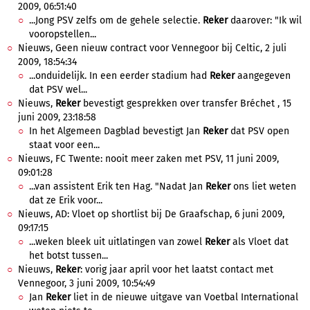
2009, 06:51:40
...Jong PSV zelfs om de gehele selectie.
Reker
daarover: "Ik wil
vooropstellen...
Nieuws, Geen nieuw contract voor Vennegoor bij Celtic, 2 juli
2009, 18:54:34
...onduidelijk. In een eerder stadium had
Reker
aangegeven
dat PSV wel...
Nieuws,
Reker
bevestigt gesprekken over transfer Bréchet , 15
juni 2009, 23:18:58
In het Algemeen Dagblad bevestigt Jan
Reker
dat PSV open
staat voor een...
Nieuws, FC Twente: nooit meer zaken met PSV, 11 juni 2009,
09:01:28
...van assistent Erik ten Hag. "Nadat Jan
Reker
ons liet weten
dat ze Erik voor...
Nieuws, AD: Vloet op shortlist bij De Graafschap, 6 juni 2009,
09:17:15
...weken bleek uit uitlatingen van zowel
Reker
als Vloet dat
het botst tussen...
Nieuws,
Reker
: vorig jaar april voor het laatst contact met
Vennegoor, 3 juni 2009, 10:54:49
Jan
Reker
liet in de nieuwe uitgave van Voetbal International