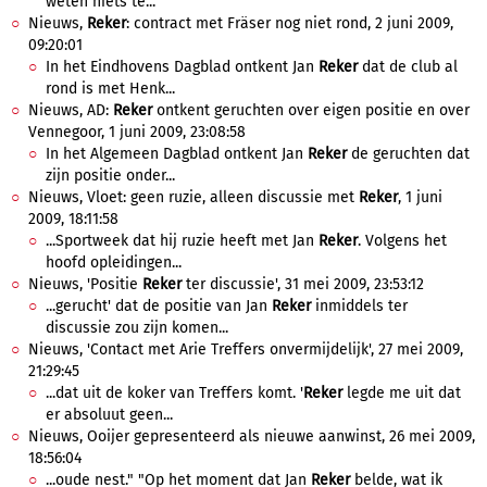
weten niets te...
Nieuws,
Reker
: contract met Fräser nog niet rond, 2 juni 2009,
09:20:01
In het Eindhovens Dagblad ontkent Jan
Reker
dat de club al
rond is met Henk...
Nieuws, AD:
Reker
ontkent geruchten over eigen positie en over
Vennegoor, 1 juni 2009, 23:08:58
In het Algemeen Dagblad ontkent Jan
Reker
de geruchten dat
zijn positie onder...
Nieuws, Vloet: geen ruzie, alleen discussie met
Reker
, 1 juni
2009, 18:11:58
...Sportweek dat hij ruzie heeft met Jan
Reker
. Volgens het
hoofd opleidingen...
Nieuws, 'Positie
Reker
ter discussie', 31 mei 2009, 23:53:12
...gerucht' dat de positie van Jan
Reker
inmiddels ter
discussie zou zijn komen...
Nieuws, 'Contact met Arie Treffers onvermijdelijk', 27 mei 2009,
21:29:45
...dat uit de koker van Treffers komt. '
Reker
legde me uit dat
er absoluut geen...
Nieuws, Ooijer gepresenteerd als nieuwe aanwinst, 26 mei 2009,
18:56:04
...oude nest." "Op het moment dat Jan
Reker
belde, wat ik