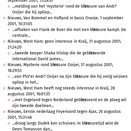
september 2001, 15:28:07
...melding van het 'mysterie' rond de b
les
sure van Andr?
Ooijer die hij opliep...
Nieuws, Van Bommel en Hofland in basis Oranje, 1 september
2001, 10:31:05
...afhaken van Frank de Boer die met een b
les
sure kampt. De
centrale...
Nieuws, West Ham: geen interesse in Kralj, 31 augustus 2001,
21:24:20
...tweede keeper Shaka Hislop die de geb
les
eerde
international David James...
Nieuws, Mysterie rond b
les
sure Ooijer, 31 augustus 2001,
18:29:53
...van PSV'er Andr? Ooijer na zijn b
les
sure die hij vorig seizoen
opliep in het...
Nieuws, West Ham heeft nog steeds interesse in Kralj, 28
augustus 2001, 16:01:35
...met Engeland tegen Nederland geb
les
seerd en de ploeg wil
zijn tweede doelman...
Nieuws, Eerste nederlaag Feyenoord tegen Ajax, 26 augustus
2001, 15:31:48
...droog langs Dudek kon schuiven. In b
les
suretijd wist de
Deen Tomasson dan...