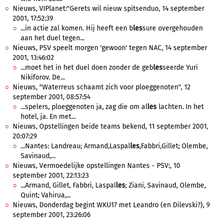
Nieuws, VIPlanet:"Gerets wil nieuw spitsenduo, 14 september
2001, 17:52:39
...in actie zal komen. Hij heeft een b
les
sure overgehouden
aan het duel tegen...
Nieuws, PSV speelt morgen 'gewoon' tegen NAC, 14 september
2001, 13:46:02
...moet het in het duel doen zonder de geb
les
seerde Yuri
Nikiforov. De...
Nieuws, "Waterreus schaamt zich voor ploeggenoten", 12
september 2001, 08:57:54
...spelers, ploeggenoten ja, zag die om al
les
lachten. In het
hotel, ja. En met...
Nieuws, Opstellingen beide teams bekend, 11 september 2001,
20:07:29
...Nantes: Landreau; Armand,Laspal
les
,Fabbri,Gillet; Olembe,
Savinaud,...
Nieuws, Vermoedelijke opstellingen Nantes - PSV:, 10
september 2001, 22:13:23
...Armand, Gillet, Fabbri, Laspal
les
; Ziani, Savinaud, Olembe,
Quint; Vahirua,...
Nieuws, Donderdag begint WKU17 met Leandro (en Dilevski?), 9
september 2001, 23:26:06