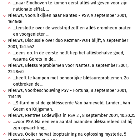
...naar Eindhoven te komen eerst al
les
wil geven voor zijn
nationale elftal, ...
Nieuws, Vooruitkijken naar Nantes - PSV, 9 september 2001,
16:16:36
...tenslotte over de wedstrijd zelf en al
les
eromheen praten
en voorgenieten...
Nieuws, Discussie over duo Kezman-VOH blijft, 9 september
2001, 15:25:42
...eens op. In de eerste helft liep het al
les
behalve goed,
waarna Gerets in de...
Nieuws, B
les
sureproblemen voor Nantes, 8 september 2001,
22:28:40
...heeft te kampen met behoorlijke b
les
sureproblemen. Zo
ontbreken de...
Nieuws, Voorbeschouwing PSV - Fortuna, 8 september 2001,
11:14:19
...Sittard mist de geb
les
seerde Van barneveld, Landerl, Van
Geem en Krijgsman.
Nieuws, Rentree Lodewijks in PSV 2 , 8 september 2001, 10:20:25
...voor PSV. Na een een aantal maanden b
les
sureleed zal hij
zijn opwachting...
Nieuws, Ooijer hervat looptraining na oplossing mysterie, 5