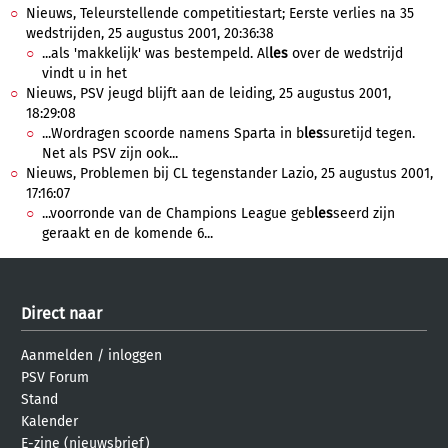
Nieuws, Teleurstellende competitiestart; Eerste verlies na 35
wedstrijden, 25 augustus 2001, 20:36:38
...als 'makkelijk' was bestempeld. Al
les
over de wedstrijd
vindt u in het
Nieuws, PSV jeugd blijft aan de leiding, 25 augustus 2001,
18:29:08
...Wordragen scoorde namens Sparta in b
les
suretijd tegen.
Net als PSV zijn ook...
Nieuws, Problemen bij CL tegenstander Lazio, 25 augustus 2001,
17:16:07
...voorronde van de Champions League geb
les
seerd zijn
geraakt en de komende 6...
Direct naar
Aanmelden
/
inloggen
PSV Forum
Stand
Kalender
E-zine (nieuwsbrief)