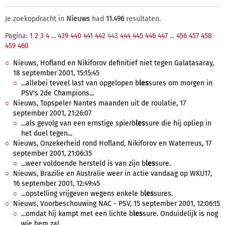
Je zoekopdracht in
Nieuws
had
11.496
resultaten.
Pagina:
1
2
3
4
...
439
440
441
442
443
444
445
446
447
...
456
457
458
459
460
Nieuws, Hofland en Nikiforov definitief niet tegen Galatasaray,
18 september 2001, 15:15:45
...allebei teveel last van opgelopen b
les
sures om morgen in
PSV's 2de Champions...
Nieuws, Topspeler Nantes maanden uit de roulatie, 17
september 2001, 21:26:07
...als gevolg van een ernstige spierb
les
sure die hij opliep in
het duel tegen...
Nieuws, Onzekerheid rond Hofland, Nikiforov en Waterreus, 17
september 2001, 21:06:35
...weer voldoende hersteld is van zijn b
les
sure.
Nieuws, Brazilie en Australie weer in actie vandaag op WKU17,
16 september 2001, 12:49:45
...opstelling vrijgeven wegens enkele b
les
sures.
Nieuws, Voorbeschouwing NAC - PSV, 15 september 2001, 12:06:15
...omdat hij kampt met een lichte b
les
sure. Onduidelijk is nog
wie hem zal...