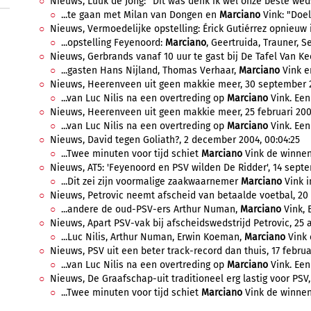
Nieuws, Luuk de Jong: "Dit was denk ik wel onze beste wedstr
...te gaan met Milan van Dongen en
Marciano
Vink: "Doel
Nieuws, Vermoedelijke opstelling: Érick Gutiérrez opnieuw i
...opstelling Feyenoord:
Marciano
, Geertruida, Trauner, Se
Nieuws, Gerbrands vanaf 10 uur te gast bij De Tafel Van Kee
...gasten Hans Nijland, Thomas Verhaar,
Marciano
Vink en
Nieuws, Heerenveen uit geen makkie meer, 30 september 2
...van Luc Nilis na een overtreding op
Marciano
Vink. Een
Nieuws, Heerenveen uit geen makkie meer, 25 februari 2005
...van Luc Nilis na een overtreding op
Marciano
Vink. Een
Nieuws, David tegen Goliath?, 2 december 2004, 00:04:25
...Twee minuten voor tijd schiet
Marciano
Vink de winnend
Nieuws, AT5: 'Feyenoord en PSV wilden De Ridder', 14 septe
...Dit zei zijn voormalige zaakwaarnemer
Marciano
Vink i
Nieuws, Petrovic neemt afscheid van betaalde voetbal, 20 
...andere de oud-PSV-ers Arthur Numan,
Marciano
Vink, 
Nieuws, Apart PSV-vak bij afscheidswedstrijd Petrovic, 25 ap
...Luc Nilis, Arthur Numan, Erwin Koeman,
Marciano
Vink 
Nieuws, PSV uit een beter track-record dan thuis, 17 februar
...van Luc Nilis na een overtreding op
Marciano
Vink. Een
Nieuws, De Graafschap-uit traditioneel erg lastig voor PSV, 
...Twee minuten voor tijd schiet
Marciano
Vink de winnend