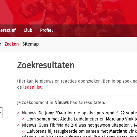
teractief
Club
Profiel
e
Zoeken
Sitemap
Zoekresultaten
Hier kan je nieuws en reacties doorzoeken. Ben je op zoek na
de
ledenlijst
.
Je zoekopdracht in
Nieuws
had
13
resultaten.
Nieuws, De Jong: "Daar loer je op als spits zijnde", 22 sept
...om samen met Aletha Leidelmeijer en
Marciano
Vink te
Nieuws, Guus Til: "Na de 2-0 was het gewoon uitspelen", 1
...alvorens hij terugkeerde om samen met
Marciano
Vink