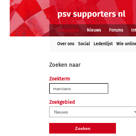
Voorpagina
Nieuws
Forums
In
Over ons
Social
Ledenlijst
Wie onlin
Zoeken naar
Zoekterm
Zoekgebied