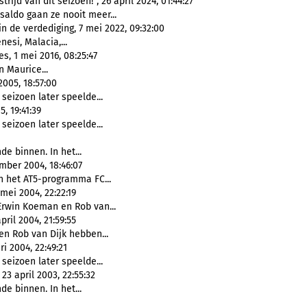
ijd van dit seizoen!", 26 april 2024, 01:44:27
saldo gaan ze nooit meer...
n de verdediging, 7 mei 2022, 09:32:00
nesi, Malacia,...
s, 1 mei 2016, 08:25:47
 Maurice...
005, 18:57:00
 seizoen later speelde...
, 19:41:39
 seizoen later speelde...
e binnen. In het...
mber 2004, 18:46:07
n het AT5-programma FC...
mei 2004, 22:22:19
Erwin Koeman en Rob van...
ril 2004, 21:59:55
en Rob van Dijk hebben...
i 2004, 22:49:21
 seizoen later speelde...
23 april 2003, 22:55:32
e binnen. In het...