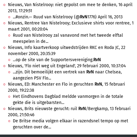
Nieuws, Van Nistelrooy: niet gepolst om mee te denken, 16 april
2013, 17:29:51
...#onzin.— Ruud van Nistelrooy (@
RvN
1776) April 16, 2013
Nieuws, Rentree Van Nistelrooy; Exclusieve shirts voor rentree, 1
maart 2001, 00:20:04
Ruud van Nistelrooy zal vanavond met het tweede elftal
meespelen in de...
Nieuws, Info kaartverkoop uitwedstrijden RKC en Roda JC, 22
november 2000, 20:35:39
...op de site van de Supportersvereniging.
RvN
Nieuws, 'Flo niet weg uit Engeland', 29 februari 2000, 10:37:04
...zijn. Dit bemoeilijkt een vertrek van
RvN
naar Chelsea,
aangezien PSV Flo...
Nieuws, ED: Manchester en Flo in geruchten
RvN
, 15 februari
2000, 19:22:38
Het Eindhovens Dagblad meldde vanmorgen in de totale
gekte die is uitgebarsten...
Nieuws, Brits nieuwste gerucht: ruil
RvN
/Bergkamp, 13 februari
2000, 21:50:46
De Britse media volgen elkaar in razendsnel tempo op met
geruchten over de...