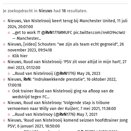
Je zoekopdracht in
Nieuws
had
18
resultaten.
Nieuws, Van Nistelrooij keert terug bij Manchester United, 11 juli
2024, 20:07:00
...get to work ?? @
RvN
1776#MUFC pic.twitter.com/n4KO94cIwU
— Manchester...
Nieuws, [video] Schouten: "we zijn als team echt gegroeid", 26
november 2023, 09:54:18
Klik hier
Nieuws, Ruud van Nistelrooij: 'PSV zit voor altijd in mijn hart', 27
mei 2023, 01:12:00
...Ruud van Nistelrooij (@
RvN
1776) May 26, 2023
Nieuws,
RvN
: "Indrukwekkende prestatie", 16 oktober 2022,
17:00:18
Ook trainer Ruud van Nistelrooij ging na afloop van de
wedstrijd tegen FC...
Nieuws, Ruud van Nistelrooy: 'Volgende stap is tribune
vernoemen naar Willy van der Kuijlen', 7 mei 2021, 11:38:00
...Ruud van Nistelrooy (@
RvN
1776) May 7, 2021
Nieuws, 'Ruud van Nistelrooij komend seizoen hoofdtrainer Jong
PSV', 6 januari 2021, 18:50:00