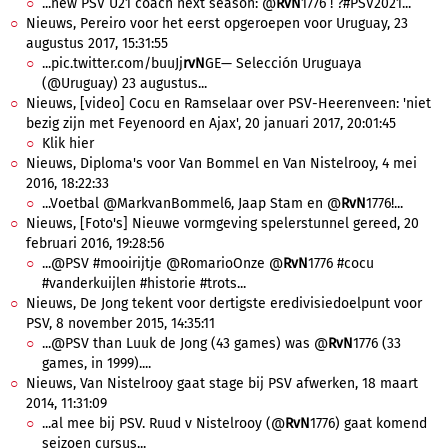
...new PSV U21 coach next season: @
RvN
1776 ! ?#PSV2021...
Nieuws, Pereiro voor het eerst opgeroepen voor Uruguay, 23
augustus 2017, 15:31:55
...pic.twitter.com/buuJj
rvN
GE— Selección Uruguaya
(@Uruguay) 23 augustus...
Nieuws, [video] Cocu en Ramselaar over PSV-Heerenveen: 'niet
bezig zijn met Feyenoord en Ajax', 20 januari 2017, 20:01:45
Klik hier
Nieuws, Diploma's voor Van Bommel en Van Nistelrooy, 4 mei
2016, 18:22:33
...Voetbal @MarkvanBommel6, Jaap Stam en @
RvN
1776!...
Nieuws, [Foto's] Nieuwe vormgeving spelerstunnel gereed, 20
februari 2016, 19:28:56
...@PSV #mooirijtje @RomarioOnze @
RvN
1776 #cocu
#vanderkuijlen #historie #trots...
Nieuws, De Jong tekent voor dertigste eredivisiedoelpunt voor
PSV, 8 november 2015, 14:35:11
...@PSV than Luuk de Jong (43 games) was @
RvN
1776 (33
games, in 1999)....
Nieuws, Van Nistelrooy gaat stage bij PSV afwerken, 18 maart
2014, 11:31:09
...al mee bij PSV. Ruud v Nistelrooy (@
RvN
1776) gaat komend
seizoen cursus...