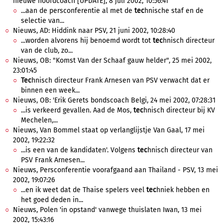
nieuwe hoofdcoach [UPDATE], 8 juli 2002, 10:56:41
...aan de persconferentie al met de
tec
hnische staf en de
selectie van...
Nieuws, AD: Hiddink naar PSV, 21 juni 2002, 10:28:40
...worden alvorens hij benoemd wordt tot
tec
hnisch directeur
van de club, zo...
Nieuws, OB: "Komst Van der Schaaf gauw helder", 25 mei 2002,
23:01:45
Tec
hnisch directeur Frank Arnesen van PSV verwacht dat er
binnen een week...
Nieuws, OB: 'Erik Gerets bondscoach Belgi, 24 mei 2002, 07:28:31
...is verkeerd gevallen. Aad de Mos,
tec
hnisch directeur bij KV
Mechelen,...
Nieuws, Van Bommel staat op verlanglijstje Van Gaal, 17 mei
2002, 19:22:32
...is een van de kandidaten'. Volgens
tec
hnisch directeur van
PSV Frank Arnesen...
Nieuws, Persconferentie voorafgaand aan Thailand - PSV, 13 mei
2002, 19:07:26
...en ik weet dat de Thaise spelers veel
tec
hniek hebben en
het goed deden in...
Nieuws, Polen 'in opstand' vanwege thuislaten Iwan, 13 mei
2002, 15:43:16