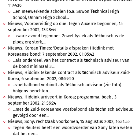
11:44:16
...en meewerkende scholen (o.a. Suwon
Tec
hnical High
School, Unnam High School...
Nieuws, Voorbereiding op duel tegen Auxerre begonnen, 15
september 2002, 13:28:44
...zware avond tegemoet. Zowel fysiek als
tec
hnisch is de
ploeg erg sterk,...
Nieuws, Korean Times: 'Details afspraken Hiddink met
Koreaanse bond', 7 september 2002, 01:05:42
...als onderdeel van het contract als
tec
hnisch adviseur van
de bond minimaal 3...
Nieuws, Hiddink tekende contract als
tec
hnisch adviseur Zuid-
Korea, 6 september 2002, 08:59:20
...voetbalbond verbindt als
tec
hnisch adviseur (zie foto).
Volgens berichten...
Nieuws, Hiddink arriveert in Korea; programma, boek , 3
september 2002, 21:36:24
...met de Zuid-Koreaanse voetbalbond als
tec
hnisch adviseur,
gevolgd door een...
Nieuws, Sony: rechtzaak voorkomen, 15 augustus 2002, 16:31:55
Tegen Reuters heeft een woordvoerder van Sony laten weten
dat het een...