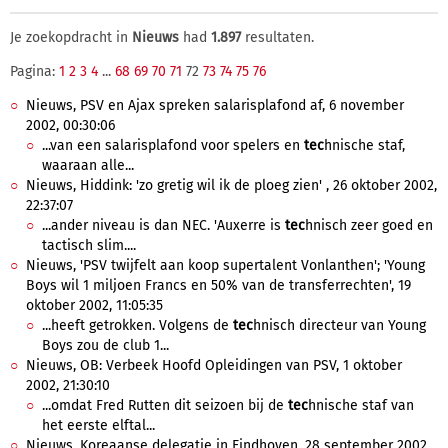
Je zoekopdracht in
Nieuws
had
1.897
resultaten.
Pagina:
1
2
3
4
...
68
69
70
71
72
73
74
75
76
Nieuws, PSV en Ajax spreken salarisplafond af, 6 november
2002, 00:30:06
...van een salarisplafond voor spelers en
tec
hnische staf,
waaraan alle...
Nieuws, Hiddink: 'zo gretig wil ik de ploeg zien' , 26 oktober 2002,
22:37:07
...ander niveau is dan NEC. 'Auxerre is
tec
hnisch zeer goed en
tactisch slim....
Nieuws, 'PSV twijfelt aan koop supertalent Vonlanthen'; 'Young
Boys wil 1 miljoen Francs en 50% van de transferrechten', 19
oktober 2002, 11:05:35
...heeft getrokken. Volgens de
tec
hnisch directeur van Young
Boys zou de club 1...
Nieuws, OB: Verbeek Hoofd Opleidingen van PSV, 1 oktober
2002, 21:30:10
...omdat Fred Rutten dit seizoen bij de
tec
hnische staf van
het eerste elftal...
Nieuws, Koreaanse delegatie in Eindhoven, 28 september 2002,