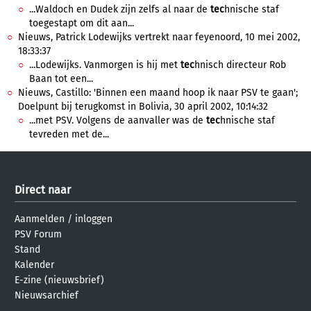
...Waldoch en Dudek zijn zelfs al naar de
tec
hnische staf
toegestapt om dit aan...
Nieuws, Patrick Lodewijks vertrekt naar feyenoord, 10 mei 2002,
18:33:37
...Lodewijks. Vanmorgen is hij met
tec
hnisch directeur Rob
Baan tot een...
Nieuws, Castillo: 'Binnen een maand hoop ik naar PSV te gaan';
Doelpunt bij terugkomst in Bolivia, 30 april 2002, 10:14:32
...met PSV. Volgens de aanvaller was de
tec
hnische staf
tevreden met de...
Direct naar
Aanmelden
/
inloggen
PSV Forum
Stand
Kalender
E-zine (nieuwsbrief)
Nieuwsarchief