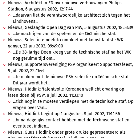
Nieuws, Archi
tec
t in ED over nieuwe verbouwingen Philips
Stadion, 6 augustus 2002, 12:17:44
...daarvan liet de verantwoordelijke archi
tec
t zich tegen het
Eindhovens...
Nieuws, Geslaagde Open Dag van PSV, 5 augustus 2002, 18:53:39
...bemachtigen van de spelers en de
tec
hnische staf.
Nieuws, Selectie eindelijk compleet met komst laatste WK
ganger, 22 juli 2002, 09:49:00
...De 38-jarige Deen kreeg van de
tec
hnische staf na het WK
nog geruime tijd om...
Nieuws, Supportersvereniging PSV organiseert Supportersfeest,
9 juli 2002, 22:41:44
...te maken met de nieuwe PSV-selectie en
tec
hnische staf.
Dit jaar wordt het...
Nieuws, Hiddink: 'talentvolle Koreanen wellicht ervaring op
laten doen bij PSV', 8 juli 2002, 11:33:10
...zich nog in te moeten verdiepen met de
tec
hnische staf. Op
vragen over Van...
Nieuws, Hiddink begint op 1 augustus, 8 juli 2002, 11:14:36
...bijna dagelijks contact hebben met de
tec
hnische staf en
eventueel indien...
Nieuws, Guus Hiddink onder grote drukte gepresenteerd als