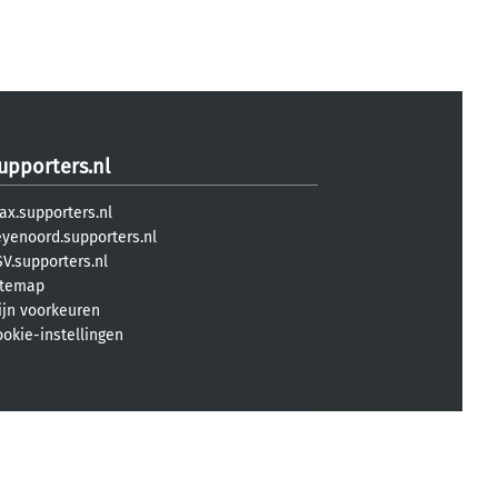
upporters.nl
ax.supporters.nl
eyenoord.supporters.nl
V.supporters.nl
itemap
ijn voorkeuren
ookie-instellingen