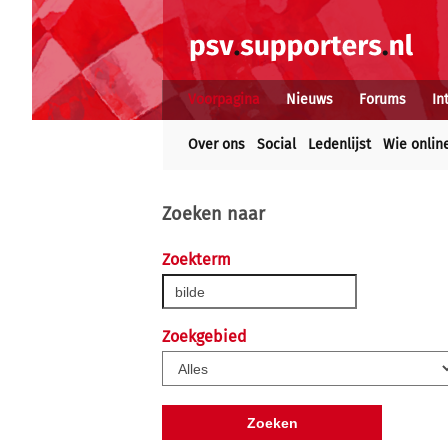
Voorpagina
Nieuws
Forums
In
Over ons
Social
Ledenlijst
Wie onlin
Zoeken naar
Zoekterm
Zoekgebied