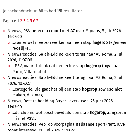
Je zoekopdracht in
Alles
had
151
resultaten.
Pagina: 1
2
3
4
5
6
7
Nieuws, PSV bereikt akkoord met AZ over Mijnans, 5 juli 2026,
16:07:00
...zomer wél mee zou werken aan een stap
hogerop
tegen een
redelijke...
Nieuwsreacties, Salah-Eddine keert terug naar AS Roma, 2 juli
2026, 11:07:06
...PSV, maar ik denk dat een echte stap
hogerop
(bijv naar
Porto, Villarreal of...
Nieuwsreacties, Salah-Eddine keert terug naar AS Roma, 2 juli
2026, 10:42:51
...categorie. Die gaat het bij een stap
hogerop
sowieso niet
maken, dus mag...
Nieuws, Dest in beeld bij Bayer Leverkusen, 25 juni 2026,
11:03:00
...de club nu wel beschouwd als een stap
hogerop
, aangezien
hij met PSV...
Nieuwsreacties, Pepi op voorpagina Italiaanse sportkrant, Juve
toont interesse, 21 juni 2026, 11:19:27