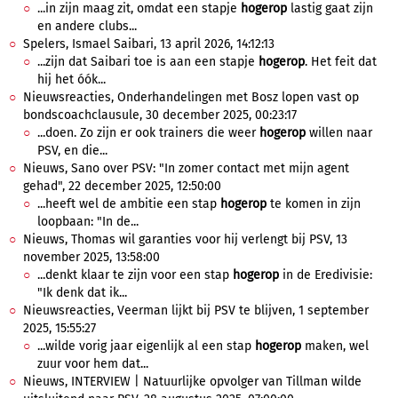
...in zijn maag zit, omdat een stapje
hogerop
lastig gaat zijn
en andere clubs...
Spelers, Ismael Saibari, 13 april 2026, 14:12:13
...zijn dat Saibari toe is aan een stapje
hogerop
. Het feit dat
hij het óók...
Nieuwsreacties, Onderhandelingen met Bosz lopen vast op
bondscoachclausule, 30 december 2025, 00:23:17
...doen. Zo zijn er ook trainers die weer
hogerop
willen naar
PSV, en die...
Nieuws, Sano over PSV: "In zomer contact met mijn agent
gehad", 22 december 2025, 12:50:00
...heeft wel de ambitie een stap
hogerop
te komen in zijn
loopbaan: "In de...
Nieuws, Thomas wil garanties voor hij verlengt bij PSV, 13
november 2025, 13:58:00
...denkt klaar te zijn voor een stap
hogerop
in de Eredivisie:
"Ik denk dat ik...
Nieuwsreacties, Veerman lijkt bij PSV te blijven, 1 september
2025, 15:55:27
...wilde vorig jaar eigenlijk al een stap
hogerop
maken, wel
zuur voor hem dat...
Nieuws, INTERVIEW | Natuurlijke opvolger van Tillman wilde