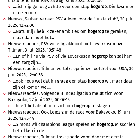
uitsluitend naar PSV, 28 augustus 2025, 07:00:00
...zich rijp genoeg achtte voor een stap
hogerop
. Die kwam er
in de zomer...
Nieuws, Saibari verlaat PSV alleen voor de "juiste club", 20 juli
2025, 12:42:00
...Natuurlijk heb ik zeker ambities om
hogerop
te geraken,
maar dan moet het...
Nieuwsreacties, PSV volledig akkoord met Leverkusen over
Tillman, 3 juli 2025, 19:51:48
...En of hij nu via PSV of via Leverkusen
hogerop
kan zal hem
een zorg zijn...
Nieuwsreacties, Tillman vertolkt opnieuw hoofdrol voor USA, 30
juni 2025, 12:40:33
...ook heus wel dat hij graag een stap
hogerop
wil maar daar
zijn of komen wel...
Nieuwsreacties, Volgende Bundesligaclub meldt zich voor
Bakayoko, 27 juni 2025, 00:06:13
...heeft het absoluut inzich om
hogerop
te slagen.
Nieuwsreacties, Ook Leipzig in de race voor Bakayoko, 19 juni
2025, 12:45:44
...Simons wil champions league spelen en
hogerop
. Misschien
betrekken in de...
Nieuwsreacties, Tillman trekt goede vorm door met eerste