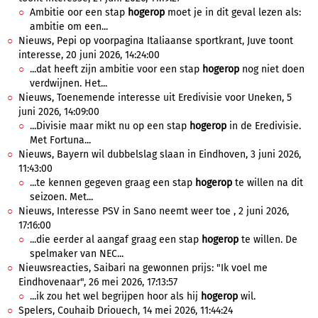
Ambitie oor een stap
hogerop
moet je in dit geval lezen als:
ambitie om een...
Nieuws, Pepi op voorpagina Italiaanse sportkrant, Juve toont
interesse, 20 juni 2026, 14:24:00
...dat heeft zijn ambitie voor een stap
hogerop
nog niet doen
verdwijnen. Het...
Nieuws, Toenemende interesse uit Eredivisie voor Uneken, 5
juni 2026, 14:09:00
...Divisie maar mikt nu op een stap
hogerop
in de Eredivisie.
Met Fortuna...
Nieuws, Bayern wil dubbelslag slaan in Eindhoven, 3 juni 2026,
11:43:00
...te kennen gegeven graag een stap
hogerop
te willen na dit
seizoen. Met...
Nieuws, Interesse PSV in Sano neemt weer toe , 2 juni 2026,
17:16:00
...die eerder al aangaf graag een stap
hogerop
te willen. De
spelmaker van NEC...
Nieuwsreacties, Saibari na gewonnen prijs: "Ik voel me
Eindhovenaar", 26 mei 2026, 17:13:57
...ik zou het wel begrijpen hoor als hij
hogerop
wil.
Spelers, Couhaib Driouech, 14 mei 2026, 11:44:24