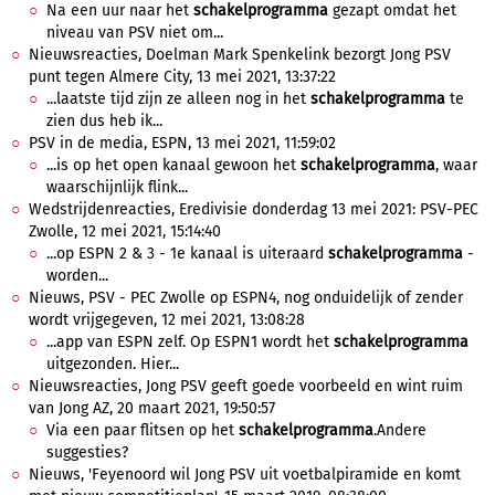
Na een uur naar het
schakelprogramma
gezapt omdat het
niveau van PSV niet om...
Nieuwsreacties, Doelman Mark Spenkelink bezorgt Jong PSV
punt tegen Almere City, 13 mei 2021, 13:37:22
...laatste tijd zijn ze alleen nog in het
schakelprogramma
te
zien dus heb ik...
PSV in de media, ESPN, 13 mei 2021, 11:59:02
...is op het open kanaal gewoon het
schakelprogramma
, waar
waarschijnlijk flink...
Wedstrijdenreacties, Eredivisie donderdag 13 mei 2021: PSV-PEC
Zwolle, 12 mei 2021, 15:14:40
...op ESPN 2 & 3 - 1e kanaal is uiteraard
schakelprogramma
-
worden...
Nieuws, PSV - PEC Zwolle op ESPN4, nog onduidelijk of zender
wordt vrijgegeven, 12 mei 2021, 13:08:28
...app van ESPN zelf. Op ESPN1 wordt het
schakelprogramma
uitgezonden. Hier...
Nieuwsreacties, Jong PSV geeft goede voorbeeld en wint ruim
van Jong AZ, 20 maart 2021, 19:50:57
Via een paar flitsen op het
schakelprogramma
.Andere
suggesties?
Nieuws, 'Feyenoord wil Jong PSV uit voetbalpiramide en komt