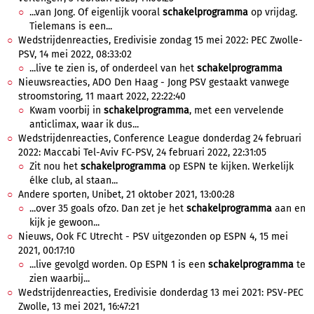
...van Jong. Of eigenlijk vooral
schakelprogramma
op vrijdag.
Tielemans is een...
Wedstrijdenreacties, Eredivisie zondag 15 mei 2022: PEC Zwolle-
PSV, 14 mei 2022, 08:33:02
...live te zien is, of onderdeel van het
schakelprogramma
Nieuwsreacties, ADO Den Haag - Jong PSV gestaakt vanwege
stroomstoring, 11 maart 2022, 22:22:40
Kwam voorbij in
schakelprogramma
, met een vervelende
anticlimax, waar ik dus...
Wedstrijdenreacties, Conference League donderdag 24 februari
2022: Maccabi Tel-Aviv FC-PSV, 24 februari 2022, 22:31:05
Zit nou het
schakelprogramma
op ESPN te kijken. Werkelijk
élke club, al staan...
Andere sporten, Unibet, 21 oktober 2021, 13:00:28
...over 35 goals ofzo. Dan zet je het
schakelprogramma
aan en
kijk je gewoon...
Nieuws, Ook FC Utrecht - PSV uitgezonden op ESPN 4, 15 mei
2021, 00:17:10
...live gevolgd worden. Op ESPN 1 is een
schakelprogramma
te
zien waarbij...
Wedstrijdenreacties, Eredivisie donderdag 13 mei 2021: PSV-PEC
Zwolle, 13 mei 2021, 16:47:21