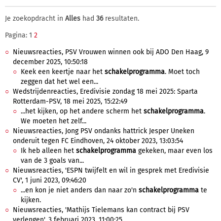
Je zoekopdracht in
Alles
had
36
resultaten.
Pagina: 1
2
Nieuwsreacties, PSV Vrouwen winnen ook bij ADO Den Haag, 9
december 2025, 10:50:18
Keek een keertje naar het
schakelprogramma
. Moet toch
zeggen dat het wel een...
Wedstrijdenreacties, Eredivisie zondag 18 mei 2025: Sparta
Rotterdam-PSV, 18 mei 2025, 15:22:49
...het kijken, op het andere scherm het
schakelprogramma
.
We moeten het zelf...
Nieuwsreacties, Jong PSV ondanks hattrick Jesper Uneken
onderuit tegen FC Eindhoven, 24 oktober 2023, 13:03:54
Ik heb alleen het
schakelprogramma
gekeken, maar even los
van de 3 goals van...
Nieuwsreacties, 'ESPN twijfelt en wil in gesprek met Eredivisie
CV', 1 juni 2023, 09:46:20
...en kon je niet anders dan naar zo'n
schakelprogramma
te
kijken.
Nieuwsreacties, 'Mathijs Tielemans kan contract bij PSV
verlengen', 3 februari 2023, 11:00:25