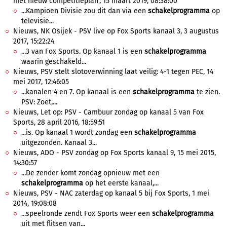
met nieuw competitieplan', 15 maart 2019, 08:38:00
...Kampioen Divisie zou dit dan via een
schakelprogramma
op
televisie...
Nieuws, NK Osijek - PSV live op Fox Sports kanaal 3, 3 augustus
2017, 15:22:24
...3 van Fox Sports. Op kanaal 1 is een
schakelprogramma
waarin geschakeld...
Nieuws, PSV stelt slotoverwinning laat veilig: 4-1 tegen PEC, 14
mei 2017, 12:46:05
...kanalen 4 en 7. Op kanaal is een
schakelprogramma
te zien.
PSV: Zoet,...
Nieuws, Let op: PSV - Cambuur zondag op kanaal 5 van Fox
Sports, 28 april 2016, 18:59:51
...is. Op kanaal 1 wordt zondag een
schakelprogramma
uitgezonden. Kanaal 3...
Nieuws, ADO - PSV zondag op Fox Sports kanaal 9, 15 mei 2015,
14:30:57
...De zender komt zondag opnieuw met een
schakelprogramma
op het eerste kanaal,...
Nieuws, PSV - NAC zaterdag op kanaal 5 bij Fox Sports, 1 mei
2014, 19:08:08
...speelronde zendt Fox Sports weer een
schakelprogramma
uit met flitsen van...