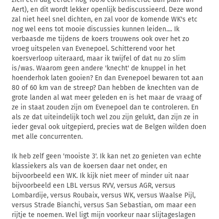
Aert), en dit wordt lekker openlijk bediscussieerd. Deze wond
zal niet heel snel dichten, en zal voor de komende WK's etc
nog wel eens tot mooie discussies kunnen leiden.... Ik
verbaasde me tijdens de koers trouwens ook over het zo
vroeg uitspelen van Evenepoel. Schitterend voor het
koersverloop uiteraard, maar ik twijfel of dat nu zo slim
is/was. Waarom geen andere 'knecht' de knuppel in het
hoenderhok laten gooien? En dan Evenepoel bewaren tot aan
80 of 60 km van de streep? Dan hebben de knechten van de
grote landen al wat meer geleden en is het maar de vraag of
ze in staat zouden zijn om Evenepoel dan te controleren. En
als ze dat uiteindelijk toch wel zou zijn gelukt, dan zijn ze in
ieder geval ook uitgepierd, precies wat de Belgen wilden doen
met alle concurrenten.
Ik heb zelf geen 'mooiste 3'. Ik kan net zo genieten van echte
klassiekers als van de koersen daar net onder, en
bijvoorbeeld een WK. Ik kijk niet meer of minder uit naar
bijvoorbeeld een LBL versus RVV, versus AGR, versus
Lombardije, versus Roubaix, versus WK, versus Waalse Pijl,
versus Strade Bianchi, versus San Sebastian, om maar een
rijtje te noemen. Wel ligt mijn voorkeur naar slijtageslagen