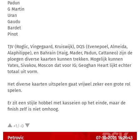
Padun
G Martin
Uran
Gaudu
Bardet
Pinot
TJV (Roglic, Vingegaard, Kruiswijk), DQS (Evenepoel, Almeida,
Alaphilippe), en Bahrain (Haig, Mader, Padun, Cattaneo) zijn de
ploegen diverse kaarten kunnen trekken. Mogelijk kunnen
Yates, Sivakov, Moscon dat voor IG; Geoghan Heart lijkt echter
totaal uit vorm.
Het diverse kaarten uitspelen gaat vrijwel zeker een grote rol
spelen.
Er zit een stijle hobbel met kasseien op het einde, maar de
finish zelf is niet omhoog.
+1/-0
Petrovic
07-10-2021 14:26:43