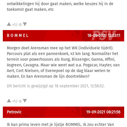
ontwikkelingen hij door gaat maken, welke keuzes hij in de
toekomst gaat maken, etc
+1/-0
B O M M E L
18-09-2021 12:53:11
Morgen doet Arensman mee op het WK (individuele tijdrit).
Parcours plat als een pannenkoek, 43 km lang. Normaliter het
terrein voor powerhouses als Kung, Bissenger, Ganna, Affini,
Asgreen, Cavagna. Maar wie weet wat o.a. Pogacar, Hayter, van
Aert, Cort Nielsen, of Evenepoel op de dag klaar weten te
maken. En kan Arensman de lijn doortrekken?
Dit bericht is gewijzigd op 18 september 2021, 12:58:52.
+1/-0
Petrovic
19-09-2021 08:21:56
Ik kan prima leven met je lijstje BOMMEL. Ik zou echter Van