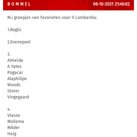
B O M M E L
06-10-2021 21:40:02
M.i groepjes van favorieten voor Il Lombardia:
1.Roglic
2.Evenepoel
3.
Almeida
A Yates
Pogacar
Alaphilipe
Woods
Storer
Vingegaard
4.
Vlasov
Mollema
MÄder
Haig