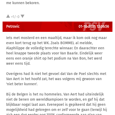
me kunnen bekoren.
+1/-0
Petrovic
01-10-2021 12:06:56
Iets met mosterd en een maaltijd, maar ik kom ook nog maar
even kort terug op het WK. Zoals BOMMEL al meldde,
Alaphilippe de volledig terechte winnaar. En daarachter een
heel knappe tweede plaats voor Van Baarle. Eindelijk weer
eens een oranje shirt op het podium na Van Bon, het werd
weer eens tijd.
Overigens had ik niet het gevoel dat Van de Poel slechts met
Van Aert in het hoofd zat, het was volgens mij gewoon van
'niet beter kunnen'.
Bij de Belgen is het nu hommeles. Van Aert had uiteindelijk
niet de benen om wereldkampioen te worden, en gaf hij dat
blijkbaar nogal laat aan. Evenepoel is gepikeerd dat hij geen
mogelijkheid had gekregen om er zelf voor te gaan (terwijl hij
zich een dag eerder nog 100% conformeerde aan plan van