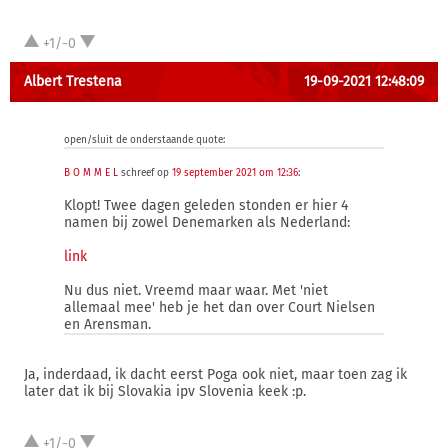
+1/-0
Albert Trestena
19-09-2021 12:48:09
open/sluit de onderstaande quote:
B O M M E L
schreef op
19 september 2021 om 12:36
:
Klopt! Twee dagen geleden stonden er hier 4
namen bij zowel Denemarken als Nederland:
link
Nu dus niet. Vreemd maar waar. Met 'niet
allemaal mee' heb je het dan over Court Nielsen
en Arensman.
Ja, inderdaad, ik dacht eerst Poga ook niet, maar toen zag ik
later dat ik bij Slovakia ipv Slovenia keek :p.
+1/-0