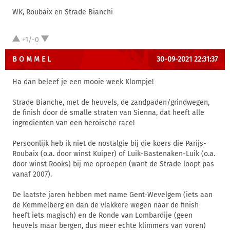
WK, Roubaix en Strade Bianchi
+1/-0
B O M M E L
30-09-2021 22:31:37
Ha dan beleef je een mooie week Klompje!
Strade Bianche, met de heuvels, de zandpaden/grindwegen,
de finish door de smalle straten van Sienna, dat heeft alle
ingredienten van een heroische race!
Persoonlijk heb ik niet de nostalgie bij die koers die Parijs-
Roubaix (o.a. door winst Kuiper) of Luik-Bastenaken-Luik (o.a.
door winst Rooks) bij me oproepen (want de Strade loopt pas
vanaf 2007).
De laatste jaren hebben met name Gent-Wevelgem (iets aan
de Kemmelberg en dan de vlakkere wegen naar de finish
heeft iets magisch) en de Ronde van Lombardije (geen
heuvels maar bergen, dus meer echte klimmers van voren)