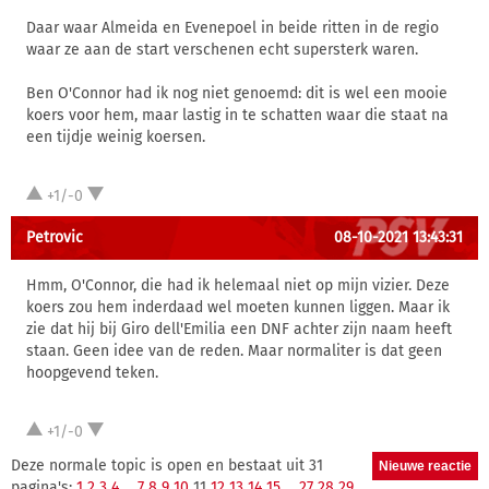
Daar waar Almeida en Evenepoel in beide ritten in de regio
waar ze aan de start verschenen echt supersterk waren.
Ben O'Connor had ik nog niet genoemd: dit is wel een mooie
koers voor hem, maar lastig in te schatten waar die staat na
een tijdje weinig koersen.
+1/-0
Petrovic
08-10-2021 13:43:31
Hmm, O'Connor, die had ik helemaal niet op mijn vizier. Deze
koers zou hem inderdaad wel moeten kunnen liggen. Maar ik
zie dat hij bij Giro dell'Emilia een DNF achter zijn naam heeft
staan. Geen idee van de reden. Maar normaliter is dat geen
hoopgevend teken.
+1/-0
Deze normale topic is open en bestaat uit 31
pagina's:
1
2
3
4
...
7
8
9
10
11
12
13
14
15
...
27
28
29