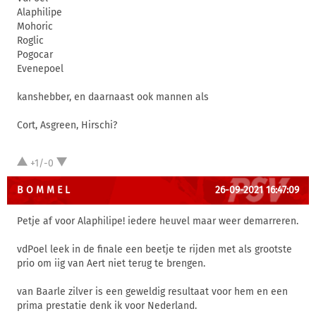
Alaphilipe
Mohoric
Roglic
Pogocar
Evenepoel
kanshebber, en daarnaast ook mannen als
Cort, Asgreen, Hirschi?
+1/-0
B O M M E L
26-09-2021 16:47:09
Petje af voor Alaphilipe! iedere heuvel maar weer demarreren.
vdPoel leek in de finale een beetje te rijden met als grootste
prio om iig van Aert niet terug te brengen.
van Baarle zilver is een geweldig resultaat voor hem en een
prima prestatie denk ik voor Nederland.