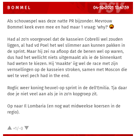
B O M M E L
04-10-2021 13:47:59
Als schouwspel was deze natte PR bijzonder. Mevrouw
Bommel keek even mee en had maar 1 vraag: 'why?'
Had al zo'n voorgevoel dat de kasseien Cobrelli wel zouden
liggen, al had vd Poel het wel slimmer aan kunnen pakken in
de sprint. Maar hij zei na afloop dat de benen wel op waren,
dus had het wellicht niets uitgemaakt als ie de binnenkant
had weten te kiezen. Hij 'maakte' iig wel de race met zijn
vernsellingen op de kasseien stroken, samen met Moscon die
wel te veel pech had in the end.
Roglic weer koning heuvel-op sprint in de dell'Emilia. Tja daar
doe je niet veel aan als je in zo'n kopgroep zit.
Op naar Il Lombaria (en nog wat midweekse koersen in de
regio).
+1/-0