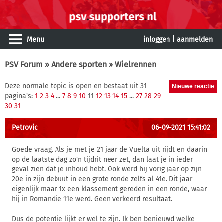
Menu
inloggen
|
aanmelden
PSV Forum
»
Andere sporten
» Wielrennen
Deze normale topic is open en bestaat uit 31
pagina's:
1
2
3
4
...
7
8
9
10
11
12
13
14
15
...
27
28
29
30
31
Petrovic
06-09-2021 15:41:02
Goede vraag. Als je met je 21 jaar de Vuelta uit rijdt en daarin
op de laatste dag zo'n tijdrit neer zet, dan laat je in ieder
geval zien dat je inhoud hebt. Ook werd hij vorig jaar op zijn
20e in zijn debuut in een grote ronde zelfs al 41e. Dit jaar
eigenlijk maar 1x een klassement gereden in een ronde, waar
hij in Romandie 11e werd. Geen verkeerd resultaat.
Dus de potentie lijkt er wel te zijn. Ik ben benieuwd welke