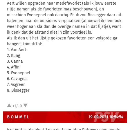
Aert willen upgraden naar medefavoriet (als ik jouw eerste
rijtje namen als de favorieten mag beschouwen), en
misschien Evenepoel ook daarbij. En ik zou Bissegger daar uit
halen en naar de outsiders verplaatsen (alhoewel ik hem ook
weer hoger aan sla dan de overige namen in dat lijstje), want
ik denk dat de afstand niet in zijn voordeel is.
Als ik dan uit het lijstje gekozen favorieten een volgorde ga
hangen, kom ik tot:
1. Van Aert
2. Kung
3. Ganna
4. Affini
5. Evenepoel
6. Cavagna
7. Asgreen
8. Bissegger
+1/-0
B O M M E L
19-09-2021 10:54:54
Van Aert is absoluut 1 van de favorieten Petrovic; mijn eerste