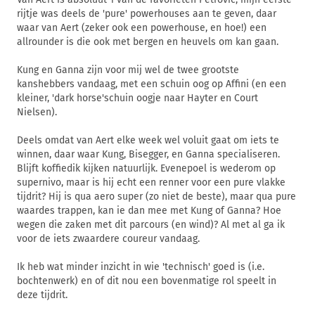
rijtje was deels de 'pure' powerhouses aan te geven, daar
waar van Aert (zeker ook een powerhouse, en hoe!) een
allrounder is die ook met bergen en heuvels om kan gaan.
Kung en Ganna zijn voor mij wel de twee grootste
kanshebbers vandaag, met een schuin oog op Affini (en een
kleiner, 'dark horse'schuin oogje naar Hayter en Court
Nielsen).
Deels omdat van Aert elke week wel voluit gaat om iets te
winnen, daar waar Kung, Bisegger, en Ganna specialiseren.
Blijft koffiedik kijken natuurlijk. Evenepoel is wederom op
supernivo, maar is hij echt een renner voor een pure vlakke
tijdrit? Hij is qua aero super (zo niet de beste), maar qua pure
waardes trappen, kan ie dan mee met Kung of Ganna? Hoe
wegen die zaken met dit parcours (en wind)? Al met al ga ik
voor de iets zwaardere coureur vandaag.
Ik heb wat minder inzicht in wie 'technisch' goed is (i.e.
bochtenwerk) en of dit nou een bovenmatige rol speelt in
deze tijdrit.