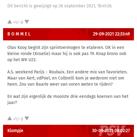
Dit bericht is gewijzigd op 26 september 2021, 18:41:26.
+1/-0
B O M M E L
29-09-2021 22:33:49
Olav Kooy begint zijn sprintvermogen te etaleren. OK in een
kleine ronde (Kroatie) maar hij is ook pas 19. Knap brons ook
op het WK U23.
A.S. weekend Parijs - Roubaix. Een andere mix van favorieten.
Maar van Aert, vdPoel, en Colbrelli kom je wederom niet om
heen. Zou van Baarle weer van voren weten te rijden?
En wat zijn eigenlijk de mooiste drie eendags koersen van het
jaar?
+1/-0
Klompje
30-09-2021 08:02:27