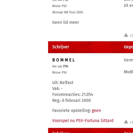
Fan van
PSV
zit e
Mister PSV
Winnaar WK Pool 2006
Geen lid meer
+
Schrijver
Gepo
B O M M E L
Verm
Fan van
PSV
MvdP
Mister PSV
Uit: Belfast
Vak: -
Forumreacties: 21.054
Reg.: 6 februari 2000
Favoriete opstelling:
geen
Voorspel nu PSV-Fortuna Sittard
+