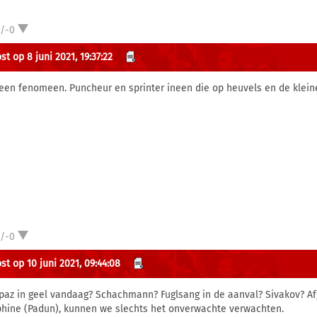
1/-0
t op 8 juni 2021, 19:37:22
een fenomeen. Puncheur en sprinter ineen die op heuvels en de klei
1/-0
st op 10 juni 2021, 09:44:08
paz in geel vandaag? Schachmann? Fuglsang in de aanval? Sivakov? A
hine (Padun), kunnen we slechts het onverwachte verwachten.