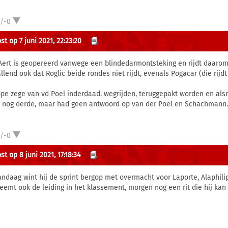
1/-0
t op 7 juni 2021, 22:23:20
Aert is geopereerd vanwege een blindedarmontsteking en rijdt daaro
llend ook dat Roglic beide rondes niet rijdt, evenals Pogacar (die rijd
pe zege van vd Poel inderdaad, wegrijden, teruggepakt worden en alsn
 nog derde, maar had geen antwoord op van der Poel en Schachmann.
1/-0
t op 8 juni 2021, 17:18:34
andaag wint hij de sprint bergop met overmacht voor Laporte, Alaphi
neemt ook de leiding in het klassement, morgen nog een rit die hij kan