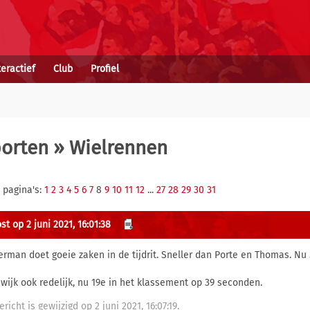
teractief
Club
Profiel
porten
» Wielrennen
 pagina's:
1
2
3
4
5
6
7
8
9
10
11
12
...
27
28
29
30
31
t op 2 juni 2021, 16:01:38
erman doet goeie zaken in de tijdrit. Sneller dan Porte en Thomas. Nu
swijk ook redelijk, nu 19e in het klassement op 39 seconden.
ericht is gewijzigd op 2 juni 2021, 16:07:19.