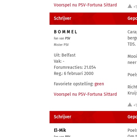
Voorspel nu PSV-Fortuna Sittard
+
Schrijver
Gepos
B O M M E L
Cara
berg
Fan van
PSV
TDS.
Mister PSV
Uit: Belfast
Mooi
Vak: -
neer 
Forumreacties: 21.054
Reg.: 6 februari 2000
Poel
Favoriete opstelling:
geen
Rich
Krui
Voorspel nu PSV-Fortuna Sittard
+
Schrijver
Gepo
El-Mik
Poel
Om t