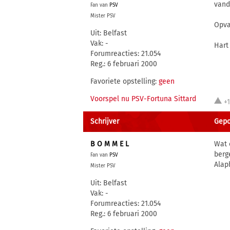
vand
Fan van
PSV
Mister PSV
Opva
Uit: Belfast
Vak: -
Hart
Forumreacties: 21.054
Reg.: 6 februari 2000
Favoriete opstelling:
geen
Voorspel nu PSV-Fortuna Sittard
+
Schrijver
Gepos
B O M M E L
Wat 
berg
Fan van
PSV
Alaph
Mister PSV
Uit: Belfast
Vak: -
Forumreacties: 21.054
Reg.: 6 februari 2000