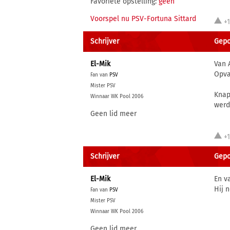
Favoriete opstelling:
geen
Voorspel nu PSV-Fortuna Sittard
+
Schrijver
Gepos
El-Mik
Van 
Opva
Fan van
PSV
Mister PSV
Knap
Winnaar WK Pool 2006
werd
Geen lid meer
+
Schrijver
Gepos
El-Mik
En v
Hij 
Fan van
PSV
Mister PSV
Winnaar WK Pool 2006
Geen lid meer