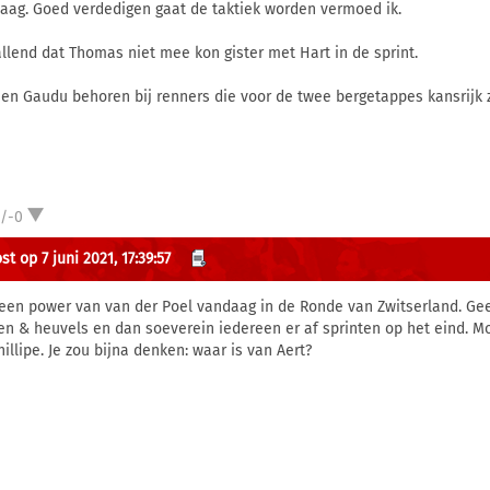
aag. Goed verdedigen gaat de taktiek worden vermoed ik.
llend dat Thomas niet mee kon gister met Hart in de sprint.
 en Gaudu behoren bij renners die voor de twee bergetappes kansrijk z
1/-0
t op 7 juni 2021, 17:39:57
een power van van der Poel vandaag in de Ronde van Zwitserland. Ge
en & heuvels en dan soeverein iedereen er af sprinten op het eind. 
illipe. Je zou bijna denken: waar is van Aert?