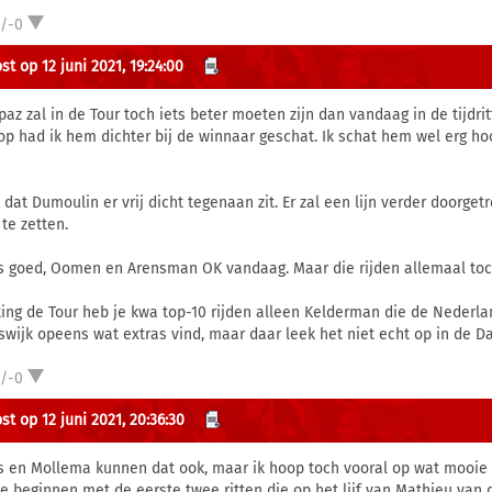
1/-0
t op 12 juni 2021, 19:24:00
paz zal in de Tour toch iets beter moeten zijn dan vandaag in de tijdrit
op had ik hem dichter bij de winnaar geschat. Ik schat hem wel erg hoo
 dat Dumoulin er vrij dicht tegenaan zit. Er zal een lijn verder doorg
te zetten.
s goed, Oomen en Arensman OK vandaag. Maar die rijden allemaal toc
ting de Tour heb je kwa top-10 rijden alleen Kelderman die de Nederl
jswijk opeens wat extras vind, maar daar leek het niet echt op in de D
1/-0
st op 12 juni 2021, 20:36:30
s en Mollema kunnen dat ook, maar ik hoop toch vooral op wat mooie r
e beginnen met de eerste twee ritten die op het lijf van Mathieu van d