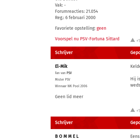
Vak: -
Forumreacties: 21.054
Reg.: 6 februari 2000
Favoriete opstelling:
geen
Voorspel nu PSV-Fortuna Sittard
+
Schrijver
Gepos
El-Mik
Keld
Fan van
PSV
Hij 
Mister PSV
weds
Winnaar WK Pool 2006
Geen lid meer
+
Schrijver
Gepos
B O M M E L
Eens