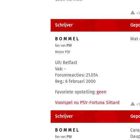
+
Schrijver
Gepos
B O M M E L
Wat 
Fan van
PSV
Mister PSV
Uit: Belfast
Vak: -
Forumreacties: 21.054
Reg.: 6 februari 2000
Favoriete opstelling:
geen
Voorspel nu PSV-Fortuna Sittard
+
Schrijver
Gepo
B O M M E L
Cara
Daup
Fan van
PSV