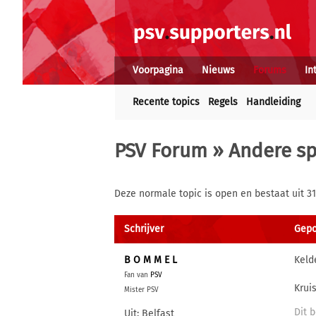
Voorpagina
Nieuws
Forums
In
Recente topics
Regels
Handleiding
PSV Forum
»
Andere s
Deze normale topic is open en bestaat uit 31
Schrijver
Gepos
B O M M E L
Keld
Fan van
PSV
Krui
Mister PSV
Dit b
Uit: Belfast