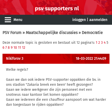
Menu
inloggen
|
aanmelden
PSV Forum
»
Maatschappelijke discussies
» Democratie
Deze normale topic is gesloten en bestaat uit 12 pagina's:
1
2
3
4
5
6
7
8
9
10
11
12
Nikiforov 3
18-03-2022 21:44:09
Welke regels?
Gaan we dan ook iedere PSV-supporter oppakken die bv. in
ons stadion "Zakaria breek een been' heeft gezongen?
Gaan we iedere werkgever die zijn personeel met een
snotneus naar kantoor liet komen oppakken?
Gaan we iedereen die een chauffeur aanspoort om wat harder
dan toegestaan te rijden oppakken?