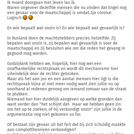
Ik moest doorgaan met leven las ik.
Waren ongeveer dezelfde mensen die nu vinden dat Engel nog
een gevaar voor de maatschappij is omdat..tja corona!
Logisch
En wie bepaalt wat onzin is? En wie bepaalt wat gevaarlijk is?
In Rusland doen de machtshebbers precies hetzelfde. Zij
bepalen wat onzin is, zij bepalen wat gevaarlijk is voor de
maatschappij en zij besluiten wie om die reden het gevang in
gegooid mag worden.
Godzijdank hebben we, hopelijk, hier nog wel een
onafhankelijke rechtspraak en wordt dit mechanisme hier
uiteindelijk door de rechter gebroken.
Maar als het aan jou en een aantal mensen hier ligt is die
rechtspraak bijna al niet meer nodig want zien jullie nu op
voorhand al redenen genoeg om iemand zomaar van de straat
te plukken.
Niemand kan hier duidelijk aangeven op welke gronden dan
want verder dan "het schijnt dat- maar we hebben geen zin
om het op te zoeken; of hij verkondigt onzin" zijn jullie in de
argumentatie nog niet gekomen so far.
Of bestaat zijn gevaar uit het feit dat hij zich schuldig maakte
aan complottheorieën verkondigen?