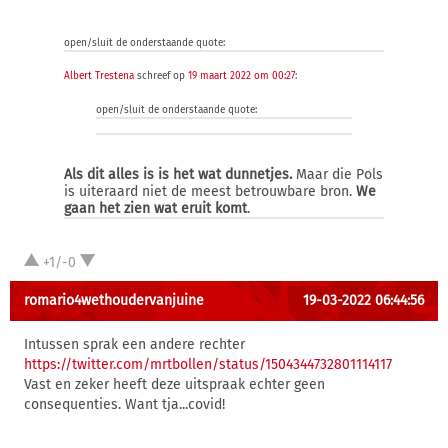
open/sluit de onderstaande quote:
Albert Trestena
schreef op
19 maart 2022 om 00:27
:
open/sluit de onderstaande quote:
Als dit alles is is het wat dunnetjes.
Maar die Pols
is uiteraard niet de meest betrouwbare bron.
We
gaan het zien wat eruit komt
.
+1/-0
romario4wethoudervanjuine
19-03-2022 06:44:56
Intussen sprak een andere rechter
https://twitter.com/mrtbollen/status/1504344732801114117
Vast en zeker heeft deze uitspraak echter geen
consequenties. Want tja...covid!