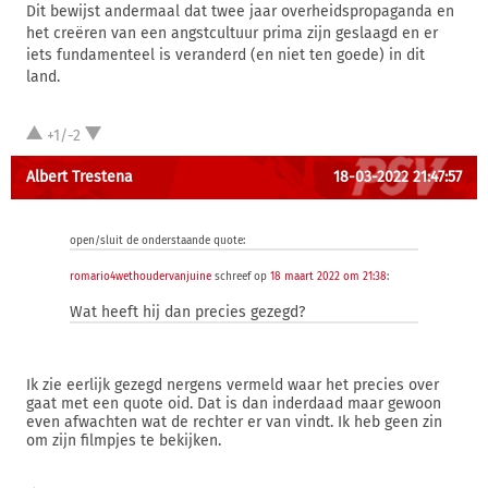
Dit bewijst andermaal dat twee jaar overheidspropaganda en
het creëren van een angstcultuur prima zijn geslaagd en er
iets fundamenteel is veranderd (en niet ten goede) in dit
land.
+1/-2
Albert Trestena
18-03-2022 21:47:57
open/sluit de onderstaande quote:
romario4wethoudervanjuine
schreef op
18 maart 2022 om 21:38
:
Wat heeft hij dan precies gezegd?
Ik zie eerlijk gezegd nergens vermeld waar het precies over
gaat met een quote oid. Dat is dan inderdaad maar gewoon
even afwachten wat de rechter er van vindt. Ik heb geen zin
om zijn filmpjes te bekijken.