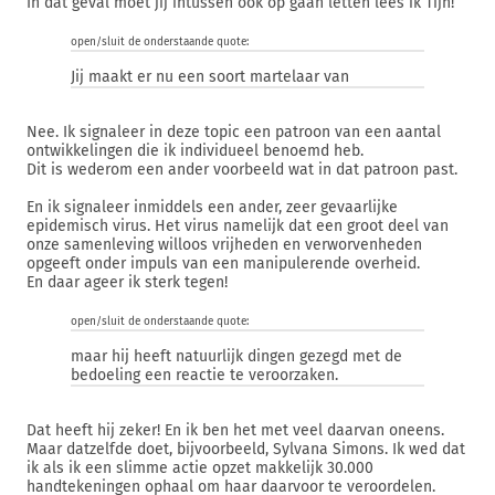
In dat geval moet jij intussen ook op gaan letten lees ik Tijn!
open/sluit de onderstaande quote:
Jij maakt er nu een soort martelaar van
Nee. Ik signaleer in deze topic een patroon van een aantal
ontwikkelingen die ik individueel benoemd heb.
Dit is wederom een ander voorbeeld wat in dat patroon past.
En ik signaleer inmiddels een ander, zeer gevaarlijke
epidemisch virus. Het virus namelijk dat een groot deel van
onze samenleving willoos vrijheden en verworvenheden
opgeeft onder impuls van een manipulerende overheid.
En daar ageer ik sterk tegen!
open/sluit de onderstaande quote:
maar hij heeft natuurlijk dingen gezegd met de
bedoeling een reactie te veroorzaken.
Dat heeft hij zeker! En ik ben het met veel daarvan oneens.
Maar datzelfde doet, bijvoorbeeld, Sylvana Simons. Ik wed dat
ik als ik een slimme actie opzet makkelijk 30.000
handtekeningen ophaal om haar daarvoor te veroordelen.