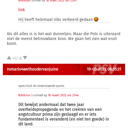
Brenetjes
schreef op
18 maart 2022 om 22:47
:
link
Hij heeft helemaal niks verkeerd gedaan
Als dit alles is is het wat dunnetjes. Maar die Pols is uiteraard
niet de meest betrouwbare bron. We gaan het zien wat eruit
komt.
+1/-0
romario4wethoudervanjuine
19-03-2022 06:35:31
open/sluit de onderstaande quote:
Nikiforov 3
schreef op
18 maart 2022 om 21:44
:
Dit bewijst andermaal dat twee jaar
overheidspropaganda en het creëren van een
angstcultuur prima zijn geslaagd en er iets
fundamenteel is veranderd (en niet ten goede) in
dit land
.