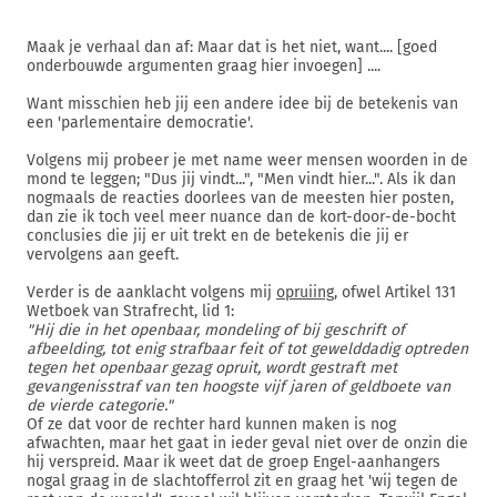
Maak je verhaal dan af: Maar dat is het niet, want.... [goed
onderbouwde argumenten graag hier invoegen] ....
Want misschien heb jij een andere idee bij de betekenis van
een 'parlementaire democratie'.
Volgens mij probeer je met name weer mensen woorden in de
mond te leggen; "Dus jij vindt...", "Men vindt hier...". Als ik dan
nogmaals de reacties doorlees van de meesten hier posten,
dan zie ik toch veel meer nuance dan de kort-door-de-bocht
conclusies die jij er uit trekt en de betekenis die jij er
vervolgens aan geeft.
Verder is de aanklacht volgens mij
opruiing
, ofwel Artikel 131
Wetboek van Strafrecht, lid 1:
"Hij die in het openbaar, mondeling of bij geschrift of
afbeelding, tot enig strafbaar feit of tot gewelddadig optreden
tegen het openbaar gezag opruit, wordt gestraft met
gevangenisstraf van ten hoogste vijf jaren of geldboete van
de vierde categorie."
Of ze dat voor de rechter hard kunnen maken is nog
afwachten, maar het gaat in ieder geval niet over de onzin die
hij verspreid. Maar ik weet dat de groep Engel-aanhangers
nogal graag in de slachtofferrol zit en graag het 'wij tegen de