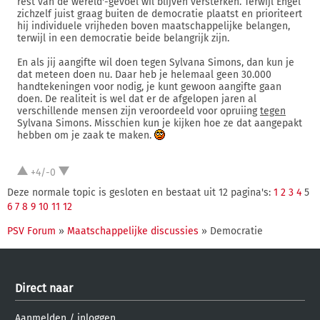
rest van de wereld'-gevoel wil blijven versterken. Terwijl Engel
zichzelf juist graag buiten de democratie plaatst en prioriteert
hij individuele vrijheden boven maatschappelijke belangen,
terwijl in een democratie beide belangrijk zijn.
En als jij aangifte wil doen tegen Sylvana Simons, dan kun je
dat meteen doen nu. Daar heb je helemaal geen 30.000
handtekeningen voor nodig, je kunt gewoon aangifte gaan
doen. De realiteit is wel dat er de afgelopen jaren al
verschillende mensen zijn veroordeeld voor opruiing
tegen
Sylvana Simons. Misschien kun je kijken hoe ze dat aangepakt
hebben om je zaak te maken.
+4/-0
Deze normale topic is gesloten en bestaat uit 12 pagina's:
1
2
3
4
5
6
7
8
9
10
11
12
PSV Forum
»
Maatschappelijke discussies
» Democratie
Direct naar
Aanmelden
/
inloggen