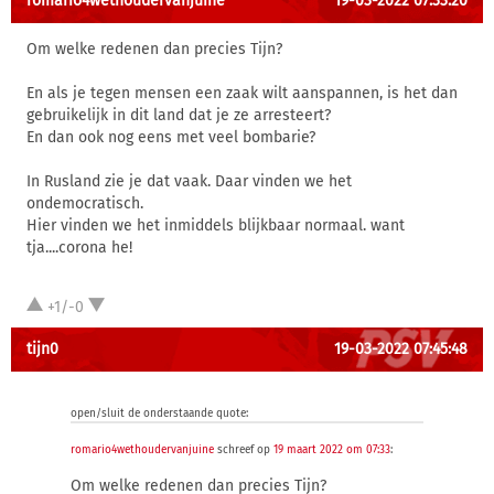
romario4wethoudervanjuine
19-03-2022 07:33:20
Om welke redenen dan precies Tijn?
En als je tegen mensen een zaak wilt aanspannen, is het dan
gebruikelijk in dit land dat je ze arresteert?
En dan ook nog eens met veel bombarie?
In Rusland zie je dat vaak. Daar vinden we het
ondemocratisch.
Hier vinden we het inmiddels blijkbaar normaal. want
tja....corona he!
+1/-0
tijn0
19-03-2022 07:45:48
open/sluit de onderstaande quote:
romario4wethoudervanjuine
schreef op
19 maart 2022 om 07:33
:
Om welke redenen dan precies Tijn?