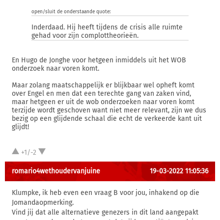
open/sluit de onderstaande quote:
Inderdaad. Hij heeft tijdens de crisis alle ruimte
gehad voor zijn complottheorieën.
En Hugo de Jonghe voor hetgeen inmiddels uit het WOB
onderzoek naar voren komt.
Maar zolang maatschappelijk er blijkbaar wel opheft komt
over Engel en men dat een terechte gang van zaken vind,
maar hetgeen er uit de wob onderzoeken naar voren komt
terzijde wordt geschoven want niet meer relevant, zijn we dus
bezig op een glijdende schaal die echt de verkeerde kant uit
glijdt!
+1/-2
romario4wethoudervanjuine
19-03-2022 11:05:36
Klumpke, ik heb even een vraag B voor jou, inhakend op die
Jomandaopmerking.
Vind jij dat alle alternatieve genezers in dit land aangepakt