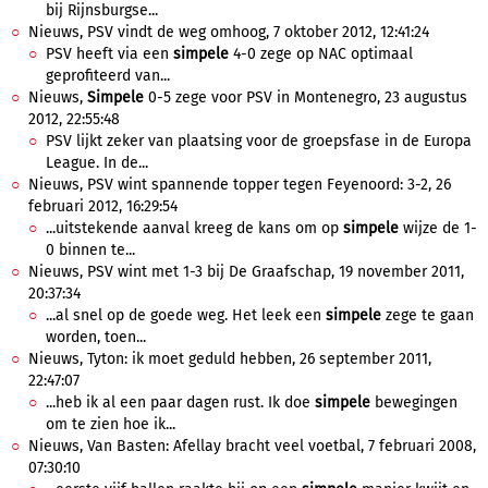
bij Rijnsburgse...
Nieuws, PSV vindt de weg omhoog, 7 oktober 2012, 12:41:24
PSV heeft via een
simpele
4-0 zege op NAC optimaal
geprofiteerd van...
Nieuws,
Simpele
0-5 zege voor PSV in Montenegro, 23 augustus
2012, 22:55:48
PSV lijkt zeker van plaatsing voor de groepsfase in de Europa
League. In de...
Nieuws, PSV wint spannende topper tegen Feyenoord: 3-2, 26
februari 2012, 16:29:54
...uitstekende aanval kreeg de kans om op
simpele
wijze de 1-
0 binnen te...
Nieuws, PSV wint met 1-3 bij De Graafschap, 19 november 2011,
20:37:34
...al snel op de goede weg. Het leek een
simpele
zege te gaan
worden, toen...
Nieuws, Tyton: ik moet geduld hebben, 26 september 2011,
22:47:07
...heb ik al een paar dagen rust. Ik doe
simpele
bewegingen
om te zien hoe ik...
Nieuws, Van Basten: Afellay bracht veel voetbal, 7 februari 2008,
07:30:10