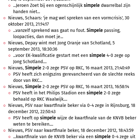
...Jeroen Zoet bij een ogenschijnlijk
simpele
dwarrelbal zijn
handen niet...
Nieuws, Schaars: 'je mag wel spreken van een vormcrisis', 30
oktober 2013, 21:14:17
...vanzelf sprekend was gaat nu fout.
Simpele
passing,
loopacties, dan moet je...
Nieuws, Depay wint met Jong Oranje van Schotland, 5
september 2013, 18:30:36
...voor EK-kwalificatie gestart met een
simpele
4-0 zege op
Jong Schotland....
Nieuws,
Simpele
2-0 zege PSV op RKC, 16 maart 2013, 21:40:49
PSV heeft zich enigszins gerevancheerd van de slechte reeks
door van RKC...
Nieuws,
Simpele
2-0 zege PSV op RKC, 16 maart 2013, 16:58:14
PSV heeft in het Philips Stadion een
simpele
2-0 zege
behaald op RKC Waalwijk....
Nieuws, PSV naar kwartfinale beker via 0-4 zege in Rijnsburg, 18
december 2012, 22:50:43
PSV heeft op
simpele
wijze de kwartfinale van de KNVB beker
weten te bereiken....
Nieuws, PSV naar kwartfinale beker, 18 december 2012, 18:43:59
...kwartfinale van de KNVB beker via een
simpele
0-4 zege uit