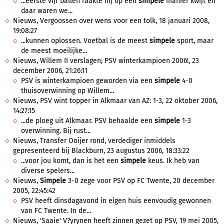
...eerste vijf ballen raakte hij op een
simpele
manier kwijt en
daar waren we...
Nieuws, Vergoossen over wens voor een tolk, 18 januari 2008,
19:08:27
...kunnen oplossen. Voetbal is de meest
simpele
sport, maar
de meest moeilijke...
Nieuws, Willem II verslagen; PSV winterkampioen 2006!, 23
december 2006, 21:26:11
PSV is winterkampioen geworden via een
simpele
4-0
thuisoverwinning op Willem...
Nieuws, PSV wint topper in Alkmaar van AZ: 1-3, 22 oktober 2006,
14:27:15
...de ploeg uit Alkmaar. PSV behaalde een
simpele
1-3
overwinning. Bij rust...
Nieuws, Transfer Ooijer rond, verdediger inmiddels
gepresenteerd bij Blackburn, 23 augustus 2006, 18:33:22
...voor jou komt, dan is het een
simpele
keus. Ik heb van
diverse spelers...
Nieuws,
Simpele
3-0 zege voor PSV op FC Twente, 20 december
2005, 22:45:42
PSV heeft dinsdagavond in eigen huis eenvoudig gewonnen
van FC Twente. In de...
Nieuws, 'Saaie' V?yrynen heeft zinnen gezet op PSV, 19 mei 2005,