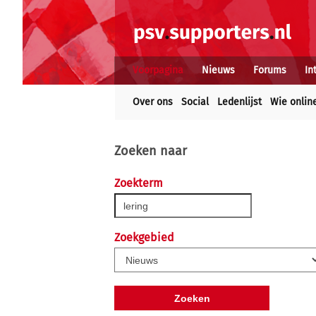
Voorpagina
Nieuws
Forums
In
Over ons
Social
Ledenlijst
Wie onlin
Zoeken naar
Zoekterm
Zoekgebied