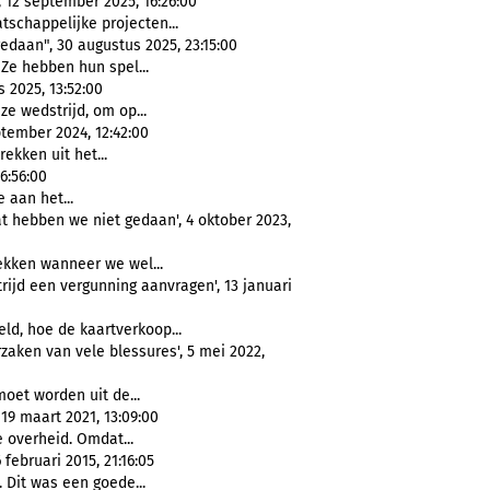
12 september 2025, 16:26:00
schappelijke projecten...
gedaan", 30 augustus 2025, 23:15:00
 Ze hebben hun spel...
 2025, 13:52:00
ze wedstrijd, om op...
tember 2024, 12:42:00
rekken uit het...
6:56:00
 aan het...
at hebben we niet gedaan', 4 oktober 2023,
ekken wanneer we wel...
rijd een vergunning aanvragen', 13 januari
eld, hoe de kaartverkoop...
zaken van vele blessures', 5 mei 2022,
oet worden uit de...
19 maart 2021, 13:09:00
 overheid. Omdat...
februari 2015, 21:16:05
. Dit was een goede...