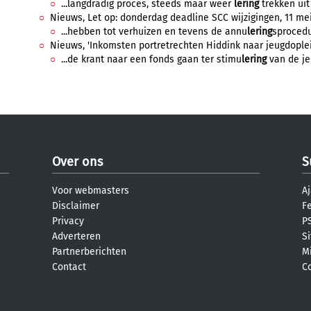
...langdradig proces, steeds maar weer
lering
trekken uit 
Nieuws, Let op: donderdag deadline SCC wijzigingen, 11 mei 
...hebben tot verhuizen en tevens de annu
lering
sprocedur
Nieuws, 'Inkomsten portretrechten Hiddink naar jeugdopleid
...de krant naar een fonds gaan ter stimu
lering
van de je
Over ons
S
Voor webmasters
Aj
Disclaimer
F
Privacy
PS
Adverteren
S
Partnerberichten
M
Contact
C