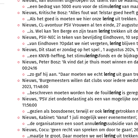
Nieuws, Van Bommel uitgeroepen tot Talent van de Maand, 
...een bedrag van 5000 euro voor de stimu
lering
van maat
Nieuws, Kritische Bosz: "Alles fout wat Telstar goed heeft 
...Als het goed is moeten we hier onze
lering
uit trekken.
Nieuws, CL-avontuur PSV Vrouwen al ten einde, 27 augustus
...is. Wel kan Ten Berge en zijn team
lering
trekken uit de
Nieuws, PSV-NEC in teken van bevrijding Eindhoven, 10 sep
...van Eindhoven ?Opdat we niet vergeten,
lering
blijven t
Nieuws, Dit staat er zondag op het spel , 1 augustus 2024, 1
...een KNVB-heffing, het stimu
lering
sfonds en de bijdrage
Nieuws, Peter Bosz: 'Ik vind dat je thuis moet winnen en d
00:24:16
...zo gaf hij aan. "Daar moeten we echt
lering
uit gaan tr
Nieuws, 'Burgemeesters willen dat clubs voor iedere wedst
2023, 11:48:00
...beschreven moeten worden hoe de fouil
lering
is gereg
Nieuws, 'PSV ziet onderbelasting als een van mogelijke oor
11:56:00
...gezien als boosdoener, terwijl er ook
lering
getrokken m
Nieuws, Kabinet: 'Vanaf 1 juli mogelijk weer evenementen', 
...de organisatoren een soort annu
lering
ssubsidie van de
Nieuws, Cocu: 'geen recht van spreken om door te gaan', 26 
...maatje te groot. Daar moeten we wel
lering
uit trekken