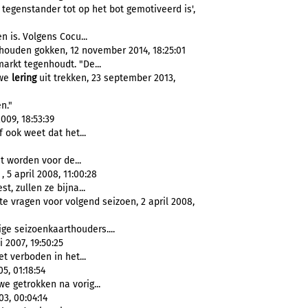
 tegenstander tot op het bot gemotiveerd is',
n is. Volgens Cocu...
houden gokken, 12 november 2014, 18:25:01
arkt tegenhoudt. "De...
 we
lering
uit trekken, 23 september 2013,
n."
2009, 18:53:39
f ook weet dat het...
 worden voor de...
 5 april 2008, 11:00:28
t, zullen ze bijna...
e vragen voor volgend seizoen, 2 april 2008,
ige seizoenkaarthouders....
 2007, 19:50:25
t verboden in het...
5, 01:18:54
e getrokken na vorig...
3, 00:04:14