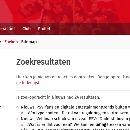
teractief
Club
Profiel
e
Zoeken
Sitemap
Zoekresultaten
Hier kan je nieuws en reacties doorzoeken. Ben je op zoek na
de
ledenlijst
.
Je zoekopdracht in
Nieuws
had
24
resultaten.
Nieuws, PSV-fans en digitale entertainmenttrends buiten w
...één type content. De rol van regu
lering
en vertrouwen i
Nieuws, Veldman schrok van niveau PSV: "Ondersteboven ges
...'Wat is er dat voor één?' We kunnen
lering
trekken vanui