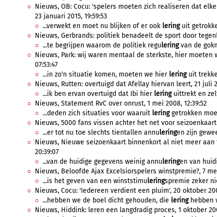
Nieuws, OB: Cocu: 'spelers moeten zich realiseren dat elke
23 januari 2015, 19:59:53
...verwekt en moet nu blijken of er ook
lering
uit getrokke
Nieuws, Gerbrands: politiek benadeelt de sport door tegen
...te begrijpen waarom de politiek regu
lering
van de gokm
Nieuws, Park: wij waren mentaal de sterkste, hier moeten
07:53:47
...in zo'n situatie komen, moeten we hier
lering
uit trekke
Nieuws, Rutten: overtuigd dat Afellay hiervan leert, 21 juli 
...ik ben ervan overtuigd dat Ibi hier
lering
uittrekt en zel
Nieuws, Statement RvC over onrust, 1 mei 2008, 12:39:52
...deden zich situaties voor waaruit
lering
getrokken moet
Nieuws, 5000 fans vissen achter het net voor seizoenkaart ,
...er tot nu toe slechts tientallen annu
lering
en zijn gewees
Nieuws, Nieuwe seizoenkaart binnenkort al niet meer aan t
20:39:07
...van de huidige gegevens weinig annu
lering
en van huid
Nieuws, Beloofde Ajax Excelsiorspelers winstpremie?, 7 mei
...is het geven van een winststimu
lering
spremie zeker nie
Nieuws, Cocu: 'Iedereen verdient een pluim', 20 oktober 200
...hebben we de boel dicht gehouden, die
lering
hebben w
Nieuws, Hiddink: leren een langdradig proces, 1 oktober 200