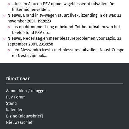
...tussen Ajax en PSV opnieuw geblesseerd
uitval
len. De
linkermiddenvelder...
Nieuws, Brand in tv-wagen stuurt live-uitzending in de war, 22
november 2001, 19:26:23
...is op dit moment nog onbekend. Tot het
uitval
len van het
beeld stond PSV op...
Nieuws, Nederlaag en meer blessureproblemen voor Lazio, 23
september 2001, 23:38:58
...en Alessandro Nesta met blessures
uitval
len. Naast Crespo
en Nesta zijn ook...
Direct naar
Aanmelden
/
inloggen
PSV Forum
Stand
Kalender
E-zine (nieuwsbrief)
Nieuwsarchief