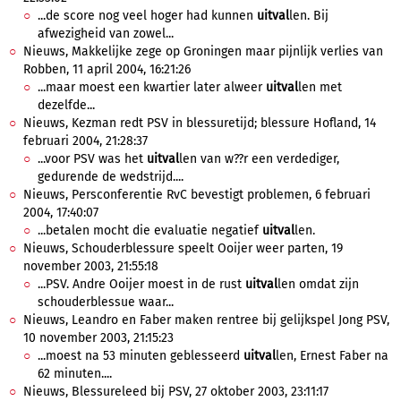
...de score nog veel hoger had kunnen
uitval
len. Bij
afwezigheid van zowel...
Nieuws, Makkelijke zege op Groningen maar pijnlijk verlies van
Robben, 11 april 2004, 16:21:26
...maar moest een kwartier later alweer
uitval
len met
dezelfde...
Nieuws, Kezman redt PSV in blessuretijd; blessure Hofland, 14
februari 2004, 21:28:37
...voor PSV was het
uitval
len van w??r een verdediger,
gedurende de wedstrijd....
Nieuws, Persconferentie RvC bevestigt problemen, 6 februari
2004, 17:40:07
...betalen mocht die evaluatie negatief
uitval
len.
Nieuws, Schouderblessure speelt Ooijer weer parten, 19
november 2003, 21:55:18
...PSV. Andre Ooijer moest in de rust
uitval
len omdat zijn
schouderblessue waar...
Nieuws, Leandro en Faber maken rentree bij gelijkspel Jong PSV,
10 november 2003, 21:15:23
...moest na 53 minuten geblesseerd
uitval
len, Ernest Faber na
62 minuten....
Nieuws, Blessureleed bij PSV, 27 oktober 2003, 23:11:17