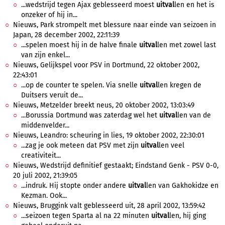
...wedstrijd tegen Ajax geblesseerd moest
uitval
len en het is
onzeker of hij in...
Nieuws, Park strompelt met blessure naar einde van seizoen in
Japan, 28 december 2002, 22:11:39
...spelen moest hij in de halve finale
uitval
len met zowel last
van zijn enkel...
Nieuws, Gelijkspel voor PSV in Dortmund, 22 oktober 2002,
22:43:01
...op de counter te spelen. Via snelle
uitval
len kregen de
Duitsers veruit de...
Nieuws, Metzelder breekt neus, 20 oktober 2002, 13:03:49
...Borussia Dortmund was zaterdag wel het
uitval
len van de
middenvelder...
Nieuws, Leandro: scheuring in lies, 19 oktober 2002, 22:30:01
...zag je ook meteen dat PSV met zijn
uitval
len veel
creativiteit...
Nieuws, Wedstrijd definitief gestaakt; Eindstand Genk - PSV 0-0,
20 juli 2002, 21:39:05
...indruk. Hij stopte onder andere
uitval
len van Gakhokidze en
Kezman. Ook...
Nieuws, Bruggink valt geblesseerd uit, 28 april 2002, 13:59:42
...seizoen tegen Sparta al na 22 minuten
uitval
len, hij ging