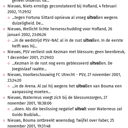
geheel onderuit na...
Nieuws, Niets ernstigs geconstateerd bij Hofland, 4 februari
2002, 11:29:52
...tegen Fortuna Sittard opnieuw al vroeg
uitval
len wegens
duizeligheid. De...
Nieuws, Wellicht lichte hersenschudding voor Hofland, 26
januari 2002, 23:06:26
...in de wedstrijd PSV-NAC al in de rust
uitval
len. In de eerste
helft was hij...
Nieuws, PSV verliest ook Kezman met blessure; geen beenbreuk,
1 december 2001, 21:29:03
...Kezman in de rust nog eens geblesseerd
uitval
len. De
Joegoslaaf raakte...
Nieuws, Voorbeschouwing FC Utrecht - PSV, 27 november 2001,
23:24:20
...in de Arena. Al zal hij wegens het
uitval
len van Bouma een
aanpassing moeten...
Nieuws, Waterreus voegt zich bij de blessurezorgen, 27
november 2001, 18:38:06
...doen. Als die beslissing negatief
uitval
t voor Waterreus zal
Guido Budziak...
Nieuws, Bouma ontbreekt woensdag; Twijfel over Faber, 25
november 2001, 19:31:48