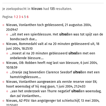
Je zoekopdracht in
Nieuws
had
135
resultaten.
Pagina:
1
2
3
4
5
6
Nieuws, Vonlanthen toch geblesseerd, 21 augustus 2004,
20:09:47
...uit met een spierblessure. Het
uitval
len was tot spijt van de
bondscoach due...
Nieuws, Rommedahl valt al na 20 minuten geblesseerd uit, 18
juni 2004, 18:25:10
...moest al na 20 minuten geblesseerd
uitval
len met een
onbekende blessure....
Nieuws, OB: Robben heeft nog last van blessure, 6 juni 2004,
10:18:59
...Oranje zag bovendien Clarence Seedorf
uitval
len met een
hamstringblessure....
Nieuws, Vonlanthen aangewezen als eerste reserve voor EK;
hoort woensdag of hij mag gaan, 1 juni 2004, 21:24:03
...van het onderzoek van Thurre negatief
uitval
len woensdag,
dan zal Vonlanthen...
Nieuws, AZ-PSV: Van angstgenger tot schietschijf, 13 mei 2004,
22:53:02