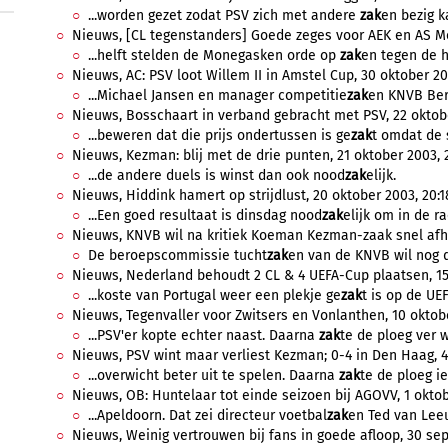
...worden gezet zodat PSV zich met andere
zak
en bezig k
Nieuws, [CL tegenstanders] Goede zeges voor AEK en AS Mo
...helft stelden de Monegasken orde op
zak
en tegen de he
Nieuws, AC: PSV loot Willem II in Amstel Cup, 30 oktober 20
...Michael Jansen en manager competitie
zak
en KNVB Bert
Nieuws, Bosschaart in verband gebracht met PSV, 22 oktobe
...beweren dat die prijs ondertussen is ge
zak
t omdat de s
Nieuws, Kezman: blij met de drie punten, 21 oktober 2003, 2
...de andere duels is winst dan ook nood
zak
elijk.
Nieuws, Hiddink hamert op strijdlust, 20 oktober 2003, 20:1
...Een goed resultaat is dinsdag nood
zak
elijk om in de ra
Nieuws, KNVB wil na kritiek Koeman Kezman-zaak snel afha
De beroepscommissie tucht
zak
en van de KNVB wil nog d
Nieuws, Nederland behoudt 2 CL & 4 UEFA-Cup plaatsen, 15 
...koste van Portugal weer een plekje ge
zak
t is op de UEF
Nieuws, Tegenvaller voor Zwitsers en Vonlanthen, 10 oktobe
...PSV'er kopte echter naast. Daarna
zak
te de ploeg ver w
Nieuws, PSV wint maar verliest Kezman; 0-4 in Den Haag, 4 
...overwicht beter uit te spelen. Daarna
zak
te de ploeg ie
Nieuws, OB: Huntelaar tot einde seizoen bij AGOVV, 1 oktob
...Apeldoorn. Dat zei directeur voetbal
zak
en Ted van Lee
Nieuws, Weinig vertrouwen bij fans in goede afloop, 30 se