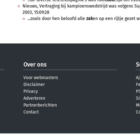
Nieuws, Vertraging bij kampioenswedstrijd was volgens Su
2003, 15:09:28
...zoals door hen beloofd alle
zak
en op een rijtje gezet w
Over ons
S
Voor webmasters
Aj
Disclaimer
F
Privacy
PS
Adverteren
S
Partnerberichten
M
Contact
C