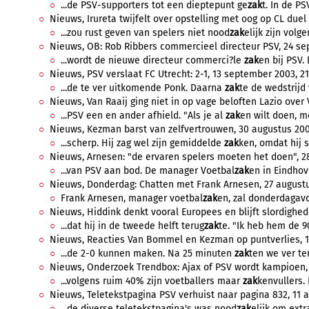
...de PSV-supporters tot een dieptepunt ge
zak
t. In de PS
Nieuws, Irureta twijfelt over opstelling met oog op CL duel
...zou rust geven van spelers niet nood
zak
elijk zijn volg
Nieuws, OB: Rob Ribbers commercieel directeur PSV, 24 sep
...wordt de nieuwe directeur commerci?le
zak
en bij PSV. 
Nieuws, PSV verslaat FC Utrecht: 2-1, 13 september 2003, 21
...de te ver uitkomende Ponk. Daarna
zak
te de wedstrijd 
Nieuws, Van Raaij ging niet in op vage beloften Lazio over
...PSV een en ander afhield. "Als je al
zak
en wilt doen, m
Nieuws, Kezman barst van zelfvertrouwen, 30 augustus 2003
...scherp. Hij zag wel zijn gemiddelde
zak
ken, omdat hij s
Nieuws, Arnesen: "de ervaren spelers moeten het doen", 28
...van PSV aan bod. De manager Voetbal
zak
en in Eindhov
Nieuws, Donderdag: Chatten met Frank Arnesen, 27 augustu
Frank Arnesen, manager voetbal
zak
en, zal donderdagavon
Nieuws, Hiddink denkt vooral Europees en blijft slordighede
...dat hij in de tweede helft terug
zak
te. "Ik heb hem de 90
Nieuws, Reacties Van Bommel en Kezman op puntverlies, 15
...de 2-0 kunnen maken. Na 25 minuten
zak
ten we ver ter
Nieuws, Onderzoek Trendbox: Ajax of PSV wordt kampioen, 
...volgens ruim 40% zijn voetballers maar
zak
kenvullers. 
Nieuws, Teletekstpagina PSV verhuist naar pagina 832, 11 a
...de diverse teletekstpagina's was nood
zak
elijk om extr