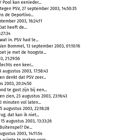
V Pool kan eenieder...
 tegen PSV, 27 september 2003, 14:50:35
ens de Deportivo...
tember 2003, 16:24:11
Dat heeft de...
:27:34
wat in. PSV had te...
 Van Bommel, 13 september 2003, 01:10:16
oet je met de hoogste...
, 21:29:56
lechts een keer...
 augustus 2003, 17:58:43
en denkt dat PSV zeer...
s 2003, 20:34:50
d te gast zijn bij een...
n zien, 23 augustus 2003, 23:16:43
 minuten vol laten...
 augustus 2003, 22:18:28
ug. dat kan ik niet...
15 augustus 2003, 13:33:26
Buitenspel? De...
ugustus 2003, 14:11:54
a ruimte te maken voor...