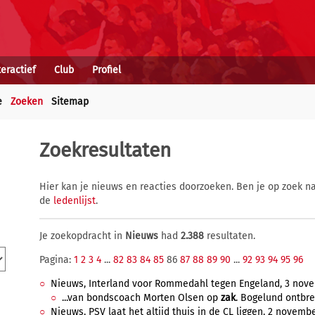
teractief
Club
Profiel
e
Zoeken
Sitemap
Zoekresultaten
Hier kan je nieuws en reacties doorzoeken. Ben je op zoek na
de
ledenlijst
.
Je zoekopdracht in
Nieuws
had
2.388
resultaten.
Pagina:
1
2
3
4
...
82
83
84
85
86
87
88
89
90
...
92
93
94
95
96
Nieuws, Interland voor Rommedahl tegen Engeland, 3 novem
...van bondscoach Morten Olsen op
zak
. Bogelund ontbre
Nieuws, PSV laat het altijd thuis in de CL liggen, 2 novembe