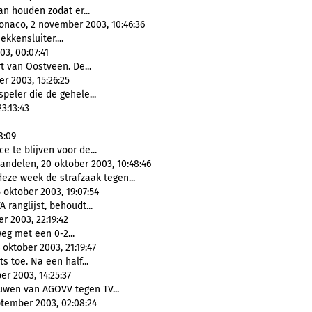
an houden zodat er...
naco, 2 november 2003, 10:46:36
kkensluiter....
03, 00:07:41
 van Oostveen. De...
r 2003, 15:26:25
peler die de gehele...
3:13:43
8:09
ce te blijven voor de...
ndelen, 20 oktober 2003, 10:48:46
eze week de strafzaak tegen...
oktober 2003, 19:07:54
A ranglijst, behoudt...
r 2003, 22:19:42
eg met een 0-2...
oktober 2003, 21:19:47
ts toe. Na een half...
er 2003, 14:25:37
uwen van AGOVV tegen TV...
ptember 2003, 02:08:24