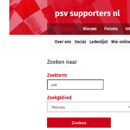
Voorpagina
Nieuws
Forums
In
Over ons
Social
Ledenlijst
Wie onlin
Zoeken naar
Zoekterm
Zoekgebied