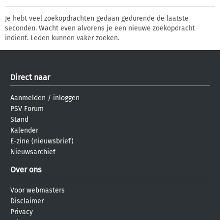
Je hebt veel zoekopdrachten gedaan gedurende de laatste
seconden. Wacht even alvorens je een nieuwe zoekopdracht
indient. Leden kunnen vaker zoeken.
Direct naar
Aanmelden
/
inloggen
PSV Forum
Stand
Kalender
E-zine (nieuwsbrief)
Nieuwsarchief
Over ons
Voor webmasters
Disclaimer
Privacy