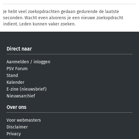
Je hebt veel zoekopdrachten gedaan gedurende de laatste
seconden. Wacht even alvorens je een nieuwe zoekopdracht
indient. Leden kunnen vaker zoeken.
Direct naar
Aanmelden
/
inloggen
PSV Forum
Stand
Kalender
E-zine (nieuwsbrief)
Nieuwsarchief
Over ons
Voor webmasters
Disclaimer
Privacy