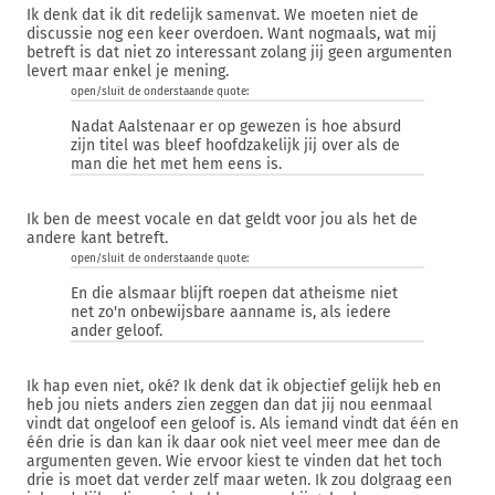
Ik denk dat ik dit redelijk samenvat. We moeten niet de
discussie nog een keer overdoen. Want nogmaals, wat mij
betreft is dat niet zo interessant zolang jij geen argumenten
levert maar enkel je mening.
open/sluit de onderstaande quote:
Nadat Aalstenaar er op gewezen is hoe absurd
zijn titel was bleef hoofdzakelijk jij over als de
man die het met hem eens is.
Ik ben de meest vocale en dat geldt voor jou als het de
andere kant betreft.
open/sluit de onderstaande quote:
En die alsmaar blijft roepen dat atheisme niet
net zo'n onbewijsbare aanname is, als iedere
ander geloof.
Ik hap even niet, oké? Ik denk dat ik objectief gelijk heb en
heb jou niets anders zien zeggen dan dat jij nou eenmaal
vindt dat ongeloof een geloof is. Als iemand vindt dat één en
één drie is dan kan ik daar ook niet veel meer mee dan de
argumenten geven. Wie ervoor kiest te vinden dat het toch
drie is moet dat verder zelf maar weten. Ik zou dolgraag een