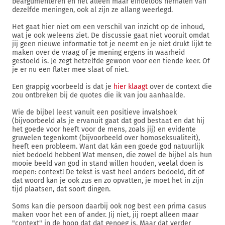
beargumenteren en het alleen maar eindeloos herhalen van
dezelfde meningen, ook al zijn ze allang weerlegd.
Het gaat hier niet om een verschil van inzicht op de inhoud,
wat je ook weleens ziet. De discussie gaat niet vooruit omdat
jij geen nieuwe informatie tot je neemt en je niet drukt lijkt te
maken over de vraag of je mening ergens in waarheid
gestoeld is. Je zegt hetzelfde gewoon voor een tiende keer. Of
je er nu een flater mee slaat of niet.
Een grappig voorbeeld is dat je
hier klaagt
over de context die
zou ontbreken bij de quotes die ik van jou aanhaalde.
Wie de bijbel leest vanuit een positieve invalshoek
(bijvoorbeeld als je ervanuit gaat dat god bestaat en dat hij
het goede voor heeft voor de mens, zoals jij) en evidente
gruwelen tegenkomt (bijvoorbeeld over homoseksualiteit),
heeft een probleem. Want dat kán een goede god natuurlijk
niet bedoeld hebben! Wat mensen, die zowel de bijbel als hun
mooie beeld van god in stand willen houden, veelal doen is
roepen: context! De tekst is vast heel anders bedoeld, dit of
dat woord kan je ook zus en zo opvatten, je moet het in zijn
tijd plaatsen, dat soort dingen.
Soms kan die persoon daarbij ook nog best een prima casus
maken voor het een of ander. Jij niet, jij roept alleen maar
"context" in de hoop dat dat genoeg is. Maar dat verder