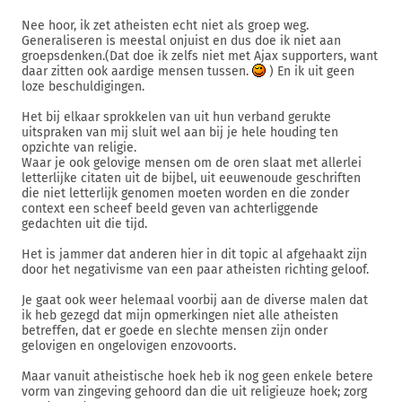
Nee hoor, ik zet atheisten echt niet als groep weg.
Generaliseren is meestal onjuist en dus doe ik niet aan
groepsdenken.(Dat doe ik zelfs niet met Ajax supporters, want
daar zitten ook aardige mensen tussen.
) En ik uit geen
loze beschuldigingen.
Het bij elkaar sprokkelen van uit hun verband gerukte
uitspraken van mij sluit wel aan bij je hele houding ten
opzichte van religie.
Waar je ook gelovige mensen om de oren slaat met allerlei
letterlijke citaten uit de bijbel, uit eeuwenoude geschriften
die niet letterlijk genomen moeten worden en die zonder
context een scheef beeld geven van achterliggende
gedachten uit die tijd.
Het is jammer dat anderen hier in dit topic al afgehaakt zijn
door het negativisme van een paar atheisten richting geloof.
Je gaat ook weer helemaal voorbij aan de diverse malen dat
ik heb gezegd dat mijn opmerkingen niet alle atheisten
betreffen, dat er goede en slechte mensen zijn onder
gelovigen en ongelovigen enzovoorts.
Maar vanuit atheistische hoek heb ik nog geen enkele betere
vorm van zingeving gehoord dan die uit religieuze hoek; zorg