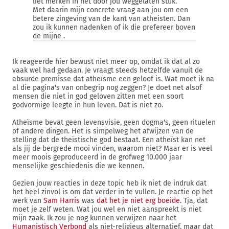
liet merken in het door jou weggelaten stuk.
Met daarin mijn concrete vraag aan jou om een
betere zingeving van de kant van atheisten. Dan
zou ik kunnen nadenken of ik die prefereer boven
de mijne .
Ik reageerde hier bewust niet meer op, omdat ik dat al zo
vaak wel had gedaan. Je vraagt steeds hetzelfde vanuit de
absurde premisse dat atheïsme een geloof is. Wat moet ik na
al die pagina's van onbegrip nog zeggen? Je doet net alsof
mensen die niet in god geloven zitten met een soort
godvormige leegte in hun leven. Dat is niet zo.
Atheïsme bevat geen levensvisie, geen dogma's, geen rituelen
of andere dingen. Het is simpelweg het afwijzen van de
stelling dat de theïstische god bestaat. Een atheïst kan net
als jij de bergrede mooi vinden, waarom niet? Maar er is veel
meer moois geproduceerd in de grofweg 10.000 jaar
menselijke geschiedenis die we kennen.
Gezien jouw reacties in deze topic heb ik niet de indruk dat
het heel zinvol is om dat verder in te vullen. Je reactie op het
werk van
Sam Harris
was
dat het je niet erg boeide
. Tja, dat
moet je zelf weten. Wat jou wel en niet aanspreekt is niet
mijn zaak. Ik zou je nog kunnen verwijzen naar het
Humanistisch Verbond
als niet-religieus alternatief, maar dat