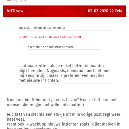
+1/-0
VHTLsaw
02-03-2020 22:13:14
open/sluit de onderstaande quote:
FlitsPhirips
schreef op
02 maart 2020 om 16:00
:
open/sluit de onderstaande quote:
Laat maar zitten als je enkel hetzelfde mantra
blijft herhalen. Nogmaals, niemand hoeft het met
mij eens te zijn, maar ik prefereer wel reacties
met nieuwe inzichten.
Niemand hoeft het met je eens te zijn? Hoe zit het dan met
mensen die religie niet willen afschaffen?
Je citaat van slechts een stukje uit mijn vorige post zegt weer
heel veel.
Want ook ik wacht op nieuwe inzichten zoals ik liet merken in