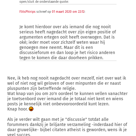
open/sluit de onderstaande quote:
FlitsPhirips
schreef op
01 maart 2020 om 22:12
:
Je komt hierdoor over als iemand die nog nooit
serieus heeft nagedacht over zijn eigen positie of
argumenten ertegen ooit heeft overwogen. Dat is
oké; ieder moet voor zichzelf weten waar hij
genoegen mee neemt. Maar dit is een
discussieforum en dan loop je het risico anderen
tegen te komen die daar doorheen prikken.
Nee, ik heb nog nooit nagedacht over mezelf, niet over wat ik
wel of niet nog wil geloven of over minpunten die er naast
pluspunten zijn betreffende religie.
Wat knap van jou om zo'n oordeel te kunnen vellen vanachter
je toetsenbord over iemand die je totaal niet kent en wiens
posts je kennelijk niet onbevooroordeeld kunt lezen.
Knap hoor.
Als je verder wilt gaan met je "discussie" totdat alle
forummers dankzij je briljante verzameling -inderdaad hier of
daar gruwelijke- bijbel citaten atheist is geworden, wens ik je
veel succes.