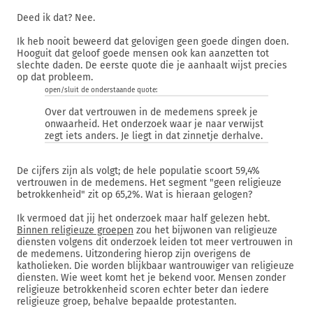
Deed ik dat? Nee.
Ik heb nooit beweerd dat gelovigen geen goede dingen doen.
Hooguit dat geloof goede mensen ook kan aanzetten tot
slechte daden. De eerste quote die je aanhaalt wijst precies
op dat probleem.
open/sluit de onderstaande quote:
Over dat vertrouwen in de medemens spreek je
onwaarheid. Het onderzoek waar je naar verwijst
zegt iets anders. Je liegt in dat zinnetje derhalve.
De cijfers zijn als volgt; de hele populatie scoort 59,4%
vertrouwen in de medemens. Het segment "geen religieuze
betrokkenheid" zit op 65,2%. Wat is hieraan gelogen?
Ik vermoed dat jij het onderzoek maar half gelezen hebt.
Binnen religieuze groepen
zou het bijwonen van religieuze
diensten volgens dit onderzoek leiden tot meer vertrouwen in
de medemens. Uitzondering hierop zijn overigens de
katholieken. Die worden blijkbaar wantrouwiger van religieuze
diensten. Wie weet komt het je bekend voor. Mensen zonder
religieuze betrokkenheid scoren echter beter dan iedere
religieuze groep, behalve bepaalde protestanten.