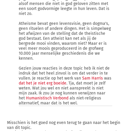
alsof mensen die niet in god geloven zitten met
een soort godvormige leegte in hun leven. Dat is
niet zo.
Atheïsme bevat geen levensvisie, geen dogma's,
geen rituelen of andere dingen. Het is simpelweg
het afwijzen van de stelling dat de theïstische
god bestaat. Een atheïst kan net als jij de
bergrede mooi vinden, waarom niet? Maar er is
veel meer moois geproduceerd in de grofweg
10.000 jaar menselijke geschiedenis die we
kennen.
Gezien jouw reacties in deze topic heb ik niet de
indruk dat het heel zinvol is om dat verder in te
vullen. Je reactie op het werk van
Sam Harris
was
dat het je niet erg boeide
. Tja, dat moet je zelf
weten. Wat jou wel en niet aanspreekt is niet
mijn zaak. Ik zou je nog kunnen verwijzen naar
het
Humanistisch Verbond
als niet-religieus
alternatief, maar dat is het wel.
Misschien is het goed nog even terug te gaan naar het begin
van dit topic.