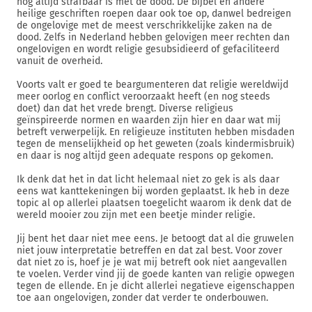
nog altijd strafbaar is met de dood. De bijbel en andere
heilige geschriften roepen daar ook toe op, danwel bedreigen
de ongelovige met de meest verschrikkelijke zaken na de
dood. Zelfs in Nederland hebben gelovigen meer rechten dan
ongelovigen en wordt religie gesubsidieerd of gefaciliteerd
vanuit de overheid.
Voorts valt er goed te beargumenteren dat religie wereldwijd
meer oorlog en conflict veroorzaakt heeft (en nog steeds
doet) dan dat het vrede brengt. Diverse religieus
geïnspireerde normen en waarden zijn hier en daar wat mij
betreft verwerpelijk. En religieuze instituten hebben misdaden
tegen de menselijkheid op het geweten (zoals kindermisbruik)
en daar is nog altijd geen adequate respons op gekomen.
Ik denk dat het in dat licht helemaal niet zo gek is als daar
eens wat kanttekeningen bij worden geplaatst. Ik heb in deze
topic al op allerlei plaatsen toegelicht waarom ik denk dat de
wereld mooier zou zijn met een beetje minder religie.
Jij bent het daar niet mee eens. Je betoogt dat al die gruwelen
niet jouw interpretatie betreffen en dat zal best. Voor zover
dat niet zo is, hoef je je wat mij betreft ook niet aangevallen
te voelen. Verder vind jij de goede kanten van religie opwegen
tegen de ellende. En je dicht allerlei negatieve eigenschappen
toe aan ongelovigen, zonder dat verder te onderbouwen.