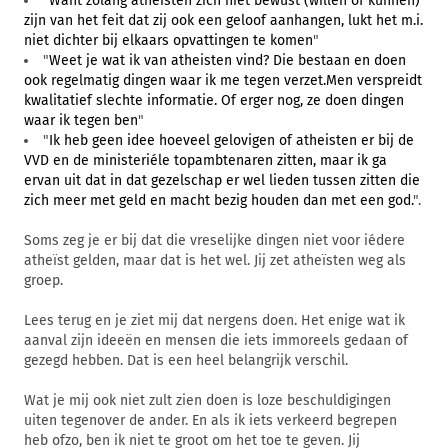
"
Want zolang atheisten zich niet bewust (willen of kunnen)
zijn van het feit dat zij ook een geloof aanhangen, lukt het m.i.
niet dichter bij elkaars opvattingen te komen
"
"
Weet je wat ik van atheisten vind? Die bestaan en doen
ook regelmatig dingen waar ik me tegen verzet.Men verspreidt
kwalitatief slechte informatie. Of erger nog, ze doen dingen
waar ik tegen ben
"
"
Ik heb geen idee hoeveel gelovigen of atheisten er bij de
VVD en de ministeriéle topambtenaren zitten, maar ik ga
ervan uit dat in dat gezelschap er wel lieden tussen zitten die
zich meer met geld en macht bezig houden dan met een god.
".
Soms zeg je er bij dat die vreselijke dingen niet voor iédere
atheïst gelden, maar dat is het wel. Jij zet atheïsten weg als
groep.
Lees terug en je ziet mij dat nergens doen. Het enige wat ik
aanval zijn ideeën en mensen die iets immoreels gedaan of
gezegd hebben. Dat is een heel belangrijk verschil.
Wat je mij ook niet zult zien doen is loze beschuldigingen
uiten tegenover de ander. En als ik iets verkeerd begrepen
heb ofzo, ben ik niet te groot om het toe te geven. Jij