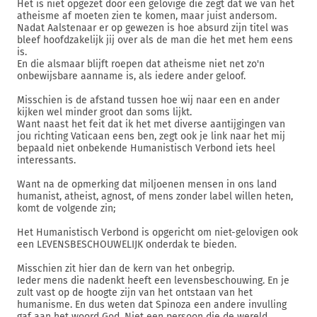
Het is niet opgezet door een gelovige die zegt dat we van het
atheisme af moeten zien te komen, maar juist andersom.
Nadat Aalstenaar er op gewezen is hoe absurd zijn titel was
bleef hoofdzakelijk jij over als de man die het met hem eens
is.
En die alsmaar blijft roepen dat atheisme niet net zo'n
onbewijsbare aanname is, als iedere ander geloof.
Misschien is de afstand tussen hoe wij naar een en ander
kijken wel minder groot dan soms lijkt.
Want naast het feit dat ik het met diverse aantijgingen van
jou richting Vaticaan eens ben, zegt ook je link naar het mij
bepaald niet onbekende Humanistisch Verbond iets heel
interessants.
Want na de opmerking dat miljoenen mensen in ons land
humanist, atheist, agnost, of mens zonder label willen heten,
komt de volgende zin;
Het Humanistisch Verbond is opgericht om niet-gelovigen ook
een LEVENSBESCHOUWELIJK onderdak te bieden.
Misschien zit hier dan de kern van het onbegrip.
Ieder mens die nadenkt heeft een levensbeschouwing. En je
zult vast op de hoogte zijn van het ontstaan van het
humanisme. En dus weten dat Spinoza een andere invulling
gaf aan het woord God. Niet een persoon die de wereld