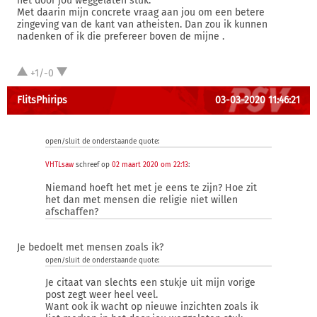
het door jou weggelaten stuk.
Met daarin mijn concrete vraag aan jou om een betere
zingeving van de kant van atheisten. Dan zou ik kunnen
nadenken of ik die prefereer boven de mijne .
+1/-0
FlitsPhirips
03-03-2020 11:46:21
open/sluit de onderstaande quote:
VHTLsaw
schreef op
02 maart 2020 om 22:13
:
Niemand hoeft het met je eens te zijn? Hoe zit
het dan met mensen die religie niet willen
afschaffen?
Je bedoelt met mensen zoals ik?
open/sluit de onderstaande quote:
Je citaat van slechts een stukje uit mijn vorige
post zegt weer heel veel.
Want ook ik wacht op nieuwe inzichten zoals ik