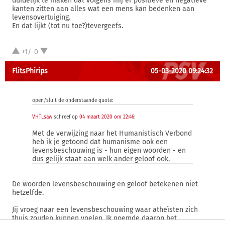
duidelijk te maken dat volgens mij er positieve en negatieve
kanten zitten aan alles wat een mens kan bedenken aan
levensovertuiging.
En dat lijkt (tot nu toe?)tevergeefs.
+1/-0
FlitsPhirips
05-03-2020 09:24:32
open/sluit de onderstaande quote:
VHTLsaw
schreef op
04 maart 2020 om 22:46
:
Met de verwijzing naar het Humanistisch Verbond
heb ik je getoond dat humanisme ook een
levensbeschouwing is - hun eigen woorden - en
dus gelijk staat aan welk ander geloof ook.
De woorden levensbeschouwing en geloof betekenen niet
hetzelfde.
Jij vroeg naar een levensbeschouwing waar atheïsten zich
thuis zouden kunnen voelen. Ik noemde daarop het