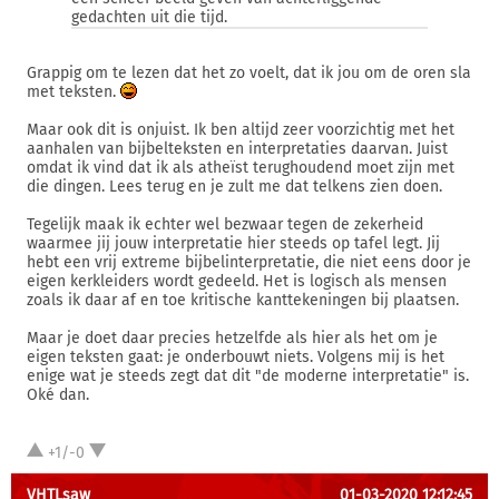
gedachten uit die tijd.
Grappig om te lezen dat het zo voelt, dat ik jou om de oren sla
met teksten.
Maar ook dit is onjuist. Ik ben altijd zeer voorzichtig met het
aanhalen van bijbelteksten en interpretaties daarvan. Juist
omdat ik vind dat ik als atheïst terughoudend moet zijn met
die dingen. Lees terug en je zult me dat telkens zien doen.
Tegelijk maak ik echter wel bezwaar tegen de zekerheid
waarmee jij jouw interpretatie hier steeds op tafel legt. Jij
hebt een vrij extreme bijbelinterpretatie, die niet eens door je
eigen kerkleiders wordt gedeeld. Het is logisch als mensen
zoals ik daar af en toe kritische kanttekeningen bij plaatsen.
Maar je doet daar precies hetzelfde als hier als het om je
eigen teksten gaat: je onderbouwt niets. Volgens mij is het
enige wat je steeds zegt dat dit "de moderne interpretatie" is.
Oké dan.
+1/-0
VHTLsaw
01-03-2020 12:12:45