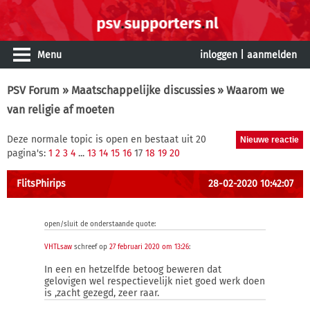
Menu
inloggen
|
aanmelden
PSV Forum
»
Maatschappelijke discussies
» Waarom we
van religie af moeten
Deze normale topic is open en bestaat uit 20
pagina's:
1
2
3
4
...
13
14
15
16
17
18
19
20
FlitsPhirips
28-02-2020 10:42:07
open/sluit de onderstaande quote:
VHTLsaw
schreef op
27 februari 2020 om 13:26
:
In een en hetzelfde betoog beweren dat
gelovigen wel respectievelijk niet goed werk doen
is ,zacht gezegd, zeer raar.