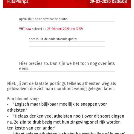
FlitsPhirips
29-02-2020 08:16:08
open/sluit de onderstaande quote:
VHTLsaw
schreef op
28 februari 2020 om 12:57
:
open/sluit de onderstaande quote:
Hier precies zo. Dan zijn we het toch nog over iets
eens.
Niet. Jij zet de laatste postings telkens atheïsten weg als
geldwolven die zich aan moraliteit weinig gelegen laten.
Een bloemlezing:
"
Logisch maar blijkbaar moeilijk te snappen voor
atheisten
"
"
Helaas denken veel atheisten nooit over dit soort dingen
na. Ze zijn te druk bezig met hun zingeving; snel rijk worden
ten koste van een ander
"