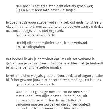
Nee hoor, ik zet atheisten echt niet als groep weg.
(...) En ik uit geen loze beschuldigingen.
Je doet het gewoon allebei wel en ik heb dat gedemonstreerd.
Alleen maar ontkennen zonder te onderbouwen waarom ik dat
niet juist heb gezien is niet erg sterk.
open/sluit de onderstaande quote:
Het bij elkaar sprokkelen van uit hun verband
gerukte uitspraken
Dat bedoel ik. Als je écht vindt dat iets uit het verband is
gerukt, kan je dat aantonen. Dat doe je echter niet. Je herhaalt
bericht na bericht hetzelfde mantra.
Je zet atheïsten weg als groep en zonder data of argumentatie
blijft het gewoon jouw niet onderbouwde mening. Dat is alles.
open/sluit de onderstaande quote:
Waar je ook gelovige mensen om de oren slaat
met allerlei letterlijke citaten uit de bijbel, uit
eeuwenoude geschriften die niet letterlijk
genomen moeten worden en die zonder context
een scheef beeld geven van achterliggende