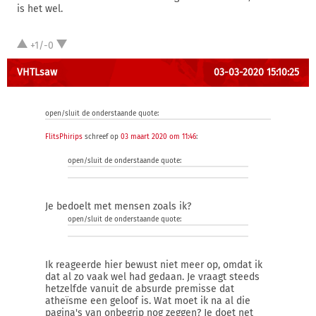
is het wel.
+1/-0
VHTLsaw
03-03-2020 15:10:25
open/sluit de onderstaande quote:
FlitsPhirips
schreef op
03 maart 2020 om 11:46
:
open/sluit de onderstaande quote:
Je bedoelt met mensen zoals ik?
open/sluit de onderstaande quote:
Ik reageerde hier bewust niet meer op, omdat ik
dat al zo vaak wel had gedaan. Je vraagt steeds
hetzelfde vanuit de absurde premisse dat
atheïsme een geloof is. Wat moet ik na al die
pagina's van onbegrip nog zeggen? Je doet net