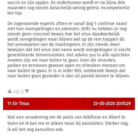
vaccin en zijn appjes. En ondertussen wordt er na bijna drie
maanden nog steeds belachelijk weinig getest. Incompetentie
ten top.
De zogenaamde experts zitten er vanaf dag 1 continue naast
met hun voorspellingen en adviezen. Zelfs nu hebben ze nog
steeds geen concreet bewijs hoe het virus daadwerkelijk
wordt overgedragen maar blijven wel op de rem trappen bij
het versoepelen van de maatregelen. Er zijn steeds meer
bewijzen dat het virus met name wordt overgedragen in slecht
geventileerde binnenruimtes. Het advies zou in alle opzichten
moeten zijn om naar buiten te gaan. Gooi die stranden,
parken en terrassen gewoon open en stimuleer mensen om
naar buiten te gaan. Er is in ieder WEL voldoende bewijs dat
naar buiten gaan gezonder is dan uit paniek binnen te blijven.
+5/-2
11 Sir Tinus
23-05-2020 20:15:29
Wat een verademing om de posts van Nikiforov en Albert te
lezen en ik kan me er alleen maar bij aansluiten. Sterker nog,
ik wil het nog aanvullen ook.