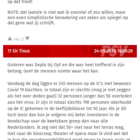
op dat front!
NOTE: dat laatste is niet wat ik voorstel of zou willen, maar
een even simplistische benadering van zaken als spiegel op
dat gene wat jij schrijft.
+4/-2
11 Sir Tinus
24-05-2020 14:00:26
Gisteren was Depla bij Op1 en die was heel treffend in zijn
betoog. Geef de mensen ruimte waar het kan.
Vandaag de dag liggen er 245 mensen op de IC's met bewezen
Covid 19 klachten. In totaal zijn er slechts (mag je niet zeggen
als het over doden gaat) 32 personen jonger dan 50 overleden
aan het virus. Er zijn in totaal slechts 190 personen uberhaubt
op de IC gekomen in de leeftijdsklasse tot 50 jaar. Als je dit
toch leest dan kun je volgens mij beter investeren in de
boodschap naar de kwetsbare groep dan naar alle
Nederlanders. Ik zeg niet dat 50+ niet naar het terras mag,
niet naar de bioscoop, theater of opera maar ik vind wel dat
je hun die verantwoordelijkheid moet geven te leven zoals ze