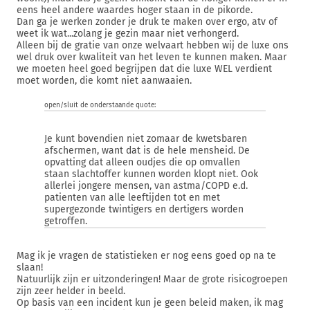
eens heel andere waardes hoger staan in de pikorde.
Dan ga je werken zonder je druk te maken over ergo, atv of
weet ik wat...zolang je gezin maar niet verhongerd.
Alleen bij de gratie van onze welvaart hebben wij de luxe ons
wel druk over kwaliteit van het leven te kunnen maken. Maar
we moeten heel goed begrijpen dat die luxe WEL verdient
moet worden, die komt niet aanwaaien.
open/sluit de onderstaande quote:
Je kunt bovendien niet zomaar de kwetsbaren
afschermen, want dat is de hele mensheid. De
opvatting dat alleen oudjes die op omvallen
staan slachtoffer kunnen worden klopt niet. Ook
allerlei jongere mensen, van astma/COPD e.d.
patienten van alle leeftijden tot en met
supergezonde twintigers en dertigers worden
getroffen.
Mag ik je vragen de statistieken er nog eens goed op na te
slaan!
Natuurlijk zijn er uitzonderingen! Maar de grote risicogroepen
zijn zeer helder in beeld.
Op basis van een incident kun je geen beleid maken, ik mag