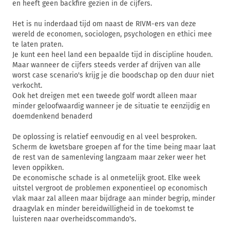
en heeft geen backfire gezien in de cijfers.
Het is nu inderdaad tijd om naast de RIVM-ers van deze
wereld de economen, sociologen, psychologen en ethici mee
te laten praten.
Je kunt een heel land een bepaalde tijd in discipline houden.
Maar wanneer de cijfers steeds verder af drijven van alle
worst case scenario's krijg je die boodschap op den duur niet
verkocht.
Ook het dreigen met een tweede golf wordt alleen maar
minder geloofwaardig wanneer je de situatie te eenzijdig en
doemdenkend benaderd
De oplossing is relatief eenvoudig en al veel besproken.
Scherm de kwetsbare groepen af for the time being maar laat
de rest van de samenleving langzaam maar zeker weer het
leven oppikken.
De economische schade is al onmetelijk groot. Elke week
uitstel vergroot de problemen exponentieel op economisch
vlak maar zal alleen maar bijdrage aan minder begrip, minder
draagvlak en minder bereidwilligheid in de toekomst te
luisteren naar overheidscommando's.