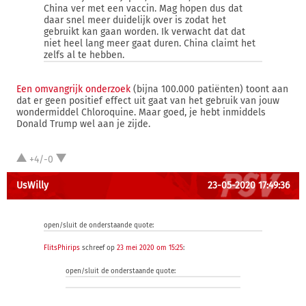
China ver met een vaccin. Mag hopen dus dat
daar snel meer duidelijk over is zodat het
gebruikt kan gaan worden. Ik verwacht dat dat
niet heel lang meer gaat duren. China claimt het
zelfs al te hebben.
Een omvangrijk onderzoek
(bijna 100.000 patiënten) toont aan
dat er geen positief effect uit gaat van het gebruik van jouw
wondermiddel Chloroquine. Maar goed, je hebt inmiddels
Donald Trump wel aan je zijde.
+4/-0
UsWilly
23-05-2020 17:49:36
open/sluit de onderstaande quote:
FlitsPhirips
schreef op
23 mei 2020 om 15:25
:
open/sluit de onderstaande quote: