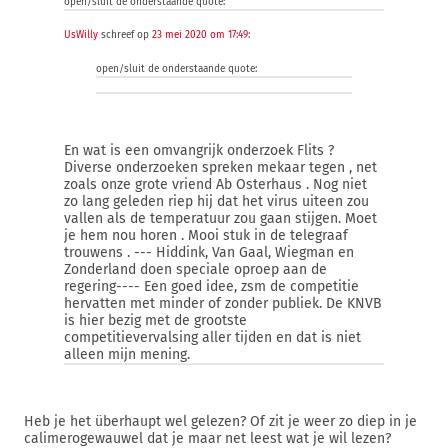
open/sluit de onderstaande quote:
UsWilly
schreef op
23 mei 2020 om 17:49
:
open/sluit de onderstaande quote:
En wat is een omvangrijk onderzoek Flits ?
Diverse onderzoeken spreken mekaar tegen , net
zoals onze grote vriend Ab Osterhaus . Nog niet
zo lang geleden riep hij dat het virus uiteen zou
vallen als de temperatuur zou gaan stijgen. Moet
je hem nou horen . Mooi stuk in de telegraaf
trouwens . --- Hiddink, Van Gaal, Wiegman en
Zonderland doen speciale oproep aan de
regering---- Een goed idee, zsm de competitie
hervatten met minder of zonder publiek. De KNVB
is hier bezig met de grootste
competitievervalsing aller tijden en dat is niet
alleen mijn mening.
Heb je het überhaupt wel gelezen? Of zit je weer zo diep in je
calimerogewauwel dat je maar net leest wat je wil lezen?