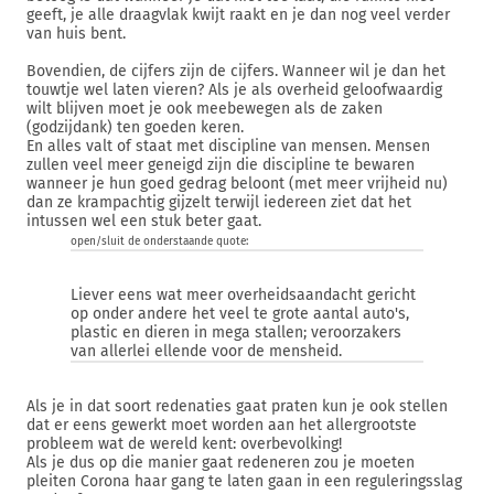
geeft, je alle draagvlak kwijt raakt en je dan nog veel verder
van huis bent.
Bovendien, de cijfers zijn de cijfers. Wanneer wil je dan het
touwtje wel laten vieren? Als je als overheid geloofwaardig
wilt blijven moet je ook meebewegen als de zaken
(godzijdank) ten goeden keren.
En alles valt of staat met discipline van mensen. Mensen
zullen veel meer geneigd zijn die discipline te bewaren
wanneer je hun goed gedrag beloont (met meer vrijheid nu)
dan ze krampachtig gijzelt terwijl iedereen ziet dat het
intussen wel een stuk beter gaat.
open/sluit de onderstaande quote:
Liever eens wat meer overheidsaandacht gericht
op onder andere het veel te grote aantal auto's,
plastic en dieren in mega stallen; veroorzakers
van allerlei ellende voor de mensheid.
Als je in dat soort redenaties gaat praten kun je ook stellen
dat er eens gewerkt moet worden aan het allergrootste
probleem wat de wereld kent: overbevolking!
Als je dus op die manier gaat redeneren zou je moeten
pleiten Corona haar gang te laten gaan in een reguleringsslag