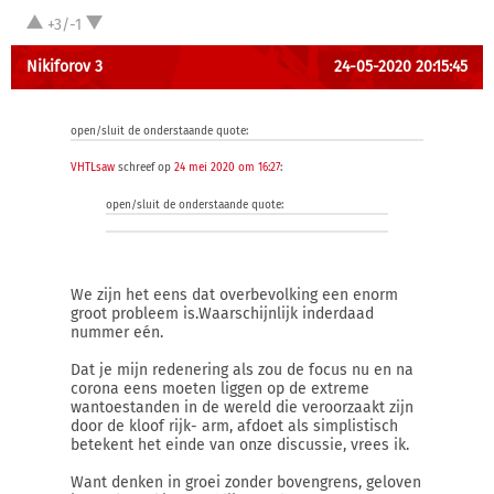
+3/-1
Nikiforov 3
24-05-2020 20:15:45
open/sluit de onderstaande quote:
VHTLsaw
schreef op
24 mei 2020 om 16:27
:
open/sluit de onderstaande quote:
We zijn het eens dat overbevolking een enorm
groot probleem is.Waarschijnlijk inderdaad
nummer eén.
Dat je mijn redenering als zou de focus nu en na
corona eens moeten liggen op de extreme
wantoestanden in de wereld die veroorzaakt zijn
door de kloof rijk- arm, afdoet als simplistisch
betekent het einde van onze discussie, vrees ik.
Want denken in groei zonder bovengrens, geloven