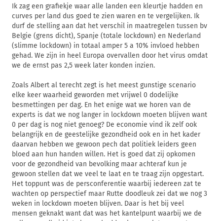
Ik zag een grafiekje waar alle landen een kleurtje hadden en
curves per land dus goed te zien waren en te vergelijken. Ik
durf de stelling aan dat het verschil in maatregelen tussen bv
Belgie (grens dicht), Spanje (totale lockdown) en Nederland
(slimme lockdown) in totaal amper 5 a 10% invloed hebben
gehad. We zijn in heel Europa overvallen door het virus omdat
we de ernst pas 2,5 week later konden inzien.
Zoals Albert al terecht zegt is het meest gunstige scenario
elke keer waarheid geworden met vrijwel 0 dodelijke
besmettingen per dag. En het enige wat we horen van de
experts is dat we nog langer in lockdown moeten blijven want
0 per dag is nog niet genoeg? De economie vind ik zelf ook
belangrijk en de geestelijke gezondheid ook en in het kader
daarvan hebben we gewoon pech dat politiek leiders geen
bloed aan hun handen willen. Het is goed dat zij opkomen
voor de gezondheid van bevolking maar achteraf kun je
gewoon stellen dat we veel te laat en te traag zijn opgestart.
Het toppunt was de persconferentie waarbij iedereen zat te
wachten op perspectief maar Rutte doodleuk zei dat we nog 3
weken in lockdown moeten blijven. Daar is het bij veel
mensen geknakt want dat was het kantelpunt waarbij we de