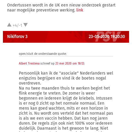
Ondertussen wordt in de UK een nieuw onderzoek gestart
naar mogelijke preventieve werking.
link
+4/-1
Nikiforov 3
23-05-2020 19:20:30
open/sluit de onderstaande quote:
Albert Trestena
schreef op
23 mei 2020 om 18:12
:
Persoonlijk kan ik de "asociale" Nederlanders wel
enigszins begrijpen en vind ik de boetes nogal
overdreven.
Na nu twee maanden thuis te werken begint het
flink energie te vreten. De zomer is weer
begonnen en iedereen krijgt de kriebels. Intussen
is er nog 0 zicht op het normale normaal. Een
mens kan goed wachten, mits er een horizon in
zicht is. Nu wordt ons verteld dat het normaal pas
is als we een vaccin hebben. Dat kan nog jaren
duren. De regels zijn ook niet 100% voor iedereen
duidelijk. Daarnaast is het gewoon te lang. Niet