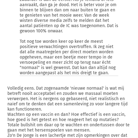
aanraakt, dan ga je dood. Het is beter voor je om
binnen te blijven dan om naar buiten te gaan en
te genieten van het mooie weer. Van de week
wisten diverse media zelfs te melden dat het
aantal patiënten op de IC was toegenomen. Dat is
gewoon 100% onwaar.
Tot nog toe worden keer op keer de meest
positieve verwachtingen overtroffen. Ik zeg niet
dat alle maatregelen per direct moeten worden
opgeheven, maar een beetje meer tempo in de
versoepeling en meer zicht op terug naar écht
"normaal" is wel gewenst. Dat kan dan altijd nog
worden aangepast als het mis dreigt te gaan.
Volledig eens. Dat zogenaamde 'nieuwe normaal' is wat mij
betreft nooit acceptabel en zouden we massaal moeten
verwerpen. Het is nergens op gebaseerd, niet realistisch en
naïef om te denken dat een samenleving zo voor langere tijd
kan functioneren.
Wachten op een vaccin en dan? Hoe effectief is een vaccin,
hoe goed is het getest en hoe reageert het op mutaties?
Totale bullshit om daar op te wachten en ondertussen door te
gaan met het hersenspoelen van mensen.
Zo'n De Jonge is een lachertje met zijn opmerkingen over dat