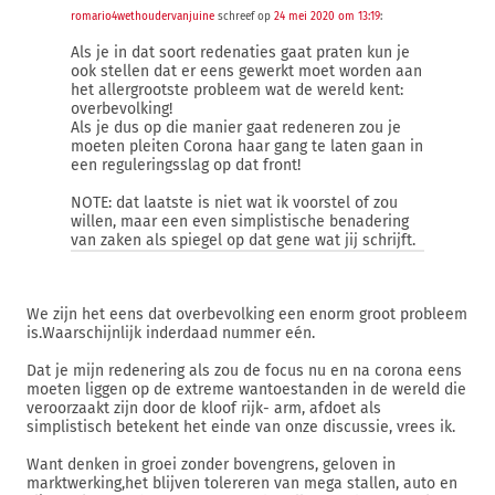
romario4wethoudervanjuine
schreef op
24 mei 2020 om 13:19
:
Als je in dat soort redenaties gaat praten kun je
ook stellen dat er eens gewerkt moet worden aan
het allergrootste probleem wat de wereld kent:
overbevolking!
Als je dus op die manier gaat redeneren zou je
moeten pleiten Corona haar gang te laten gaan in
een reguleringsslag op dat front!
NOTE: dat laatste is niet wat ik voorstel of zou
willen, maar een even simplistische benadering
van zaken als spiegel op dat gene wat jij schrijft.
We zijn het eens dat overbevolking een enorm groot probleem
is.Waarschijnlijk inderdaad nummer eén.
Dat je mijn redenering als zou de focus nu en na corona eens
moeten liggen op de extreme wantoestanden in de wereld die
veroorzaakt zijn door de kloof rijk- arm, afdoet als
simplistisch betekent het einde van onze discussie, vrees ik.
Want denken in groei zonder bovengrens, geloven in
marktwerking,het blijven tolereren van mega stallen, auto en