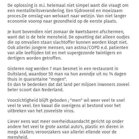
De oplossing is m.i. helemaal niet simpel want die vraagt om
een mentaliteitsverandering. Een tijdrovend en moeizaam
proces.De omslag van welvaart naar welzijn. Van niet langer
economie voorop naar gezondheid op de eerste plaats.
Je kunt bovendien niet zomaar de kwetsbaren afschermen,
want dat is de hele mensheid. De opvatting dat alleen oudjes
die op omvallen staan slachtoffer kunnen worden klopt niet.
Ook allerlei jongere mensen, van astma/COPD e.d. patienten
van alle leeftijden tot en met supergezonde twintigers en
dertigers worden getroffen.
Gisteren nog werden 7 man besmet in een restaurant in
Duitsland, waardoor 50 man na hun avondje uit nu 14 dagen
thuis in quarantaine "mogen".
En dan te bedenken dat dat land per miljoen inwoners zoveel
beter scoort dan Nederland.
Voorzichtigheid blijft geboden ; "men" wil weer veel te snel
veel te veel. Een kwaal die overigens al bestond voor het
uitbreken van het zoveelste virus.
Liever eens wat meer overheidsaandacht gericht op onder
andere het veel te grote aantal auto's, plastic en dieren in
mega stallen; veroorzakers van allerlei ellende voor de
mensheid.