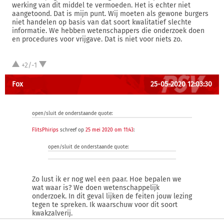
werking van dit middel te vermoeden. Het is echter niet
aangetoond. Dat is mijn punt. Wij moeten als gewone burgers
niet handelen op basis van dat soort kwalitatief slechte
informatie. We hebben wetenschappers die onderzoek doen
en procedures voor vrijgave. Dat is niet voor niets zo.
+2/-1
Fox
25-05-2020 12:03:30
open/sluit de onderstaande quote:
FlitsPhirips
schreef op
25 mei 2020 om 11:43
:
open/sluit de onderstaande quote:
Zo lust ik er nog wel een paar. Hoe bepalen we
wat waar is? We doen wetenschappelijk
onderzoek. In dit geval lijken de feiten jouw lezing
tegen te spreken. Ik waarschuw voor dit soort
kwakzalverij.
open/sluit de onderstaande quote: