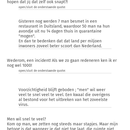
hopen dat jij dat zelf ook snapt?!
open/sluit de onderstaande quote:
Gisteren nog werden 7 man besmet in een
restaurant in Duitsland, waardoor 50 man na hun
avondje uit nu 14 dagen thuis in quarantaine
"mogen".
En dan te bedenken dat dat land per miljoen
inwoners zoveel beter scoort dan Nederland.
Wederom, een incident! Als we zo gaan redeneren ken ik er
nog wel 1000!
open/sluit de onderstaande quote:
Voorzichtigheid blijft geboden ; "men" wil weer
veel te snel veel te veel. Een kwaal die overigens
al bestond voor het uitbreken van het zoveelste
virus.
Men wil snel te veel?
Kom op man, we zetten nog steeds maar stapjes. Maar mijn
betoog is dat wanneer je dat niet toe laat, die ruimte niet