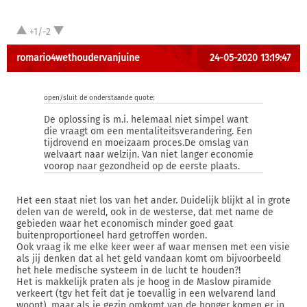
+1/-2
romario4wethoudervanjuine
24-05-2020 13:19:47
open/sluit de onderstaande quote:
De oplossing is m.i. helemaal niet simpel want
die vraagt om een mentaliteitsverandering. Een
tijdrovend en moeizaam proces.De omslag van
welvaart naar welzijn. Van niet langer economie
voorop naar gezondheid op de eerste plaats.
Het een staat niet los van het ander. Duidelijk blijkt al in grote
delen van de wereld, ook in de westerse, dat met name de
gebieden waar het economisch minder goed gaat
buitenproportioneel hard getroffen worden.
Ook vraag ik me elke keer weer af waar mensen met een visie
als jij denken dat al het geld vandaan komt om bijvoorbeeld
het hele medische systeem in de lucht te houden?!
Het is makkelijk praten als je hoog in de Maslow piramide
verkeert (tgv het feit dat je toevallig in een welvarend land
woont), maar als je gezin omkomt van de honger komen er in