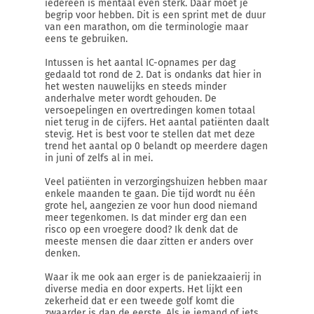
iedereen is mentaal even sterk. Daar moet je
begrip voor hebben. Dit is een sprint met de duur
van een marathon, om die terminologie maar
eens te gebruiken.
Intussen is het aantal IC-opnames per dag
gedaald tot rond de 2. Dat is ondanks dat hier in
het westen nauwelijks en steeds minder
anderhalve meter wordt gehouden. De
versoepelingen en overtredingen komen totaal
niet terug in de cijfers. Het aantal patiënten daalt
stevig. Het is best voor te stellen dat met deze
trend het aantal op 0 belandt op meerdere dagen
in juni of zelfs al in mei.
Veel patiënten in verzorgingshuizen hebben maar
enkele maanden te gaan. Die tijd wordt nu één
grote hel, aangezien ze voor hun dood niemand
meer tegenkomen. Is dat minder erg dan een
risco op een vroegere dood? Ik denk dat de
meeste mensen die daar zitten er anders over
denken.
Waar ik me ook aan erger is de paniekzaaierij in
diverse media en door experts. Het lijkt een
zekerheid dat er een tweede golf komt die
zwaarder is dan de eerste. Als je iemand of iets