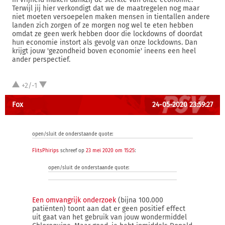
Terwijl jij hier verkondigt dat we de maatregelen nog maar
niet moeten versoepelen maken mensen in tientallen andere
landen zich zorgen of ze morgen nog wel te eten hebben
omdat ze geen werk hebben door die lockdowns of doordat
hun economie instort als gevolg van onze lockdowns. Dan
krijgt jouw 'gezondheid boven economie' ineens een heel
ander perspectief.
+2/-1
Fox
24-05-2020 23:59:27
open/sluit de onderstaande quote:
FlitsPhirips
schreef op
23 mei 2020 om 15:25
:
open/sluit de onderstaande quote:
Een omvangrijk onderzoek
(bijna 100.000
patiënten) toont aan dat er geen positief effect
uit gaat van het gebruik van jouw wondermiddel