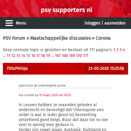
Menu
inloggen
|
aanmelden
PSV Forum
»
Maatschappelijke discussies
» Corona
Deze normale topic is gesloten en bestaat uit 171 pagina's:
1
2
3
4
...
11
12
13
14
15
16
17
18
19
...
167
168
169
170
171
FlitsPhirips
23-05-2020 15:25:58
open/sluit de onderstaande quote:
Fox
schreef op
19 maart 2020 om 00:11
:
In Leuven hebben ze maanden geleden al
onderzocht en bevestigd dat Chloroquine een
midel is wat in ieder geval bij besmetting
ontzettend goed helpt. Bizar dat daar tot nu toe
veel te weinig mee gedaan is.
Verder zijn zowel Japan, Australië, Duitsland en