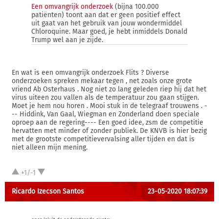
Een omvangrijk onderzoek
(bijna 100.000
patiënten) toont aan dat er geen positief effect
uit gaat van het gebruik van jouw wondermiddel
Chloroquine. Maar goed, je hebt inmiddels Donald
Trump wel aan je zijde.
En wat is een omvangrijk onderzoek Flits ? Diverse
onderzoeken spreken mekaar tegen , net zoals onze grote
vriend Ab Osterhaus . Nog niet zo lang geleden riep hij dat het
virus uiteen zou vallen als de temperatuur zou gaan stijgen.
Moet je hem nou horen . Mooi stuk in de telegraaf trouwens . -
-- Hiddink, Van Gaal, Wiegman en Zonderland doen speciale
oproep aan de regering---- Een goed idee, zsm de competitie
hervatten met minder of zonder publiek. De KNVB is hier bezig
met de grootste competitievervalsing aller tijden en dat is
niet alleen mijn mening.
+1/-1
Ricardo Izecson Santos
23-05-2020 18:07:39