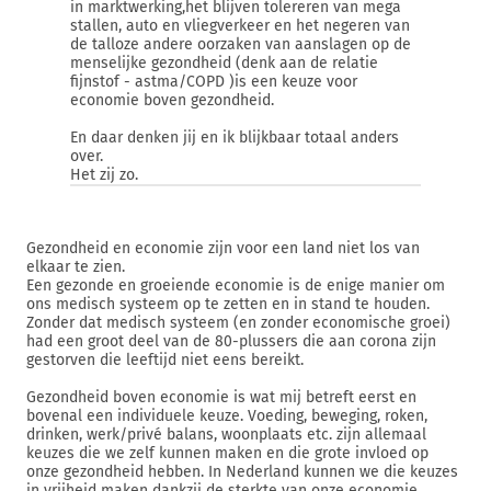
in marktwerking,het blijven tolereren van mega
stallen, auto en vliegverkeer en het negeren van
de talloze andere oorzaken van aanslagen op de
menselijke gezondheid (denk aan de relatie
fijnstof - astma/COPD )is een keuze voor
economie boven gezondheid.
En daar denken jij en ik blijkbaar totaal anders
over.
Het zij zo.
Gezondheid en economie zijn voor een land niet los van
elkaar te zien.
Een gezonde en groeiende economie is de enige manier om
ons medisch systeem op te zetten en in stand te houden.
Zonder dat medisch systeem (en zonder economische groei)
had een groot deel van de 80-plussers die aan corona zijn
gestorven die leeftijd niet eens bereikt.
Gezondheid boven economie is wat mij betreft eerst en
bovenal een individuele keuze. Voeding, beweging, roken,
drinken, werk/privé balans, woonplaats etc. zijn allemaal
keuzes die we zelf kunnen maken en die grote invloed op
onze gezondheid hebben. In Nederland kunnen we die keuzes
in vrijheid maken dankzij de sterkte van onze economie.