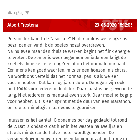
+1/-0
Albert Trestena
23-05-2020 18:12:05
Persoonlijk kan ik de "asociale" Nederlanders wel enigszins
begrijpen en vind ik de boetes nogal overdreven.
Na nu twee maanden thuis te werken begint het flink energie
te vreten. De zomer is weer begonnen en iedereen krijgt de
kriebels. Intussen is er nog 0 zicht op het normale normaal.
Een mens kan goed wachten, mits er een horizon in zicht is.
Nu wordt ons verteld dat het normaal pas is als we een
vaccin hebben. Dat kan nog jaren duren. De regels zijn ook
niet 100% voor iedereen duidelijk. Daarnaast is het gewoon te
lang. Niet iedereen is mentaal even sterk. Daar moet je begrip
voor hebben. Dit is een sprint met de duur van een marathon,
om die terminologie maar eens te gebruiken.
Intussen is het aantal IC-opnames per dag gedaald tot rond
de 2. Dat is ondanks dat hier in het westen nauwelijks en
steeds minder anderhalve meter wordt gehouden. De
versoepelingen en overtredingen komen totaal niet terug in