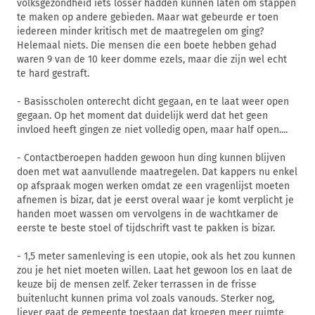
volksgezondheid iets losser hadden kunnen laten om stappen
te maken op andere gebieden. Maar wat gebeurde er toen
iedereen minder kritisch met de maatregelen om ging?
Helemaal niets. Die mensen die een boete hebben gehad
waren 9 van de 10 keer domme ezels, maar die zijn wel echt
te hard gestraft.
- Basisscholen onterecht dicht gegaan, en te laat weer open
gegaan. Op het moment dat duidelijk werd dat het geen
invloed heeft gingen ze niet volledig open, maar half open....
- Contactberoepen hadden gewoon hun ding kunnen blijven
doen met wat aanvullende maatregelen. Dat kappers nu enkel
op afspraak mogen werken omdat ze een vragenlijst moeten
afnemen is bizar, dat je eerst overal waar je komt verplicht je
handen moet wassen om vervolgens in de wachtkamer de
eerste te beste stoel of tijdschrift vast te pakken is bizar.
- 1,5 meter samenleving is een utopie, ook als het zou kunnen
zou je het niet moeten willen. Laat het gewoon los en laat de
keuze bij de mensen zelf. Zeker terrassen in de frisse
buitenlucht kunnen prima vol zoals vanouds. Sterker nog,
liever gaat de gemeente toestaan dat kroegen meer ruimte