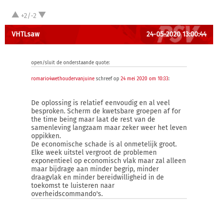
+2/-2
VHTLsaw
24-05-2020 13:00:44
open/sluit de onderstaande quote:
romario4wethoudervanjuine
schreef op
24 mei 2020 om 10:33
:
De oplossing is relatief eenvoudig en al veel
besproken. Scherm de kwetsbare groepen af for
the time being maar laat de rest van de
samenleving langzaam maar zeker weer het leven
oppikken.
De economische schade is al onmetelijk groot.
Elke week uitstel vergroot de problemen
exponentieel op economisch vlak maar zal alleen
maar bijdrage aan minder begrip, minder
draagvlak en minder bereidwilligheid in de
toekomst te luisteren naar
overheidscommando's.