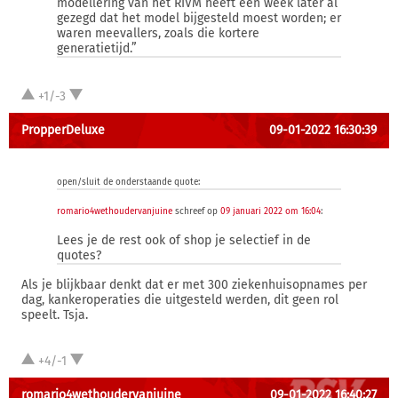
modellering van het RIVM heeft een week later al
gezegd dat het model bijgesteld moest worden; er
waren meevallers, zoals die kortere
generatietijd.”
+1/-3
PropperDeluxe
09-01-2022 16:30:39
open/sluit de onderstaande quote:
romario4wethoudervanjuine
schreef op
09 januari 2022 om 16:04
:
Lees je de rest ook of shop je selectief in de
quotes?
Als je blijkbaar denkt dat er met 300 ziekenhuisopnames per
dag, kankeroperaties die uitgesteld werden, dit geen rol
speelt. Tsja.
+4/-1
romario4wethoudervanjuine
09-01-2022 16:40:27