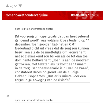
+5/-1
romario4wethoudervanjuine
09-01-2022 15:59:38
open/sluit de onderstaande quote:
Dit voorzorgsprincipe „zoals dat dan heel geleerd
genoemd wordt” was volgens Kroes leidend op 17
december. Toen gooiden kabinet en OMT
Nederland dicht uit vrees dat de zorg zou kunnen
bezwijken als de besmettelijke Omikronvariant
net zo ziekmakend zou blijken als de tot dan toe
dominante Deltavariant. „Toen is aan de noodrem
getrokken, met teksten als ‘Er komt een tsunami
in de zorg’. Dat doemscenario is nu van de baan”,
constateert Kroes op grond van de huidige
ziekenhuisopnames. „Dus er is ruimte voor een
zorgvuldige afweging van de risico’s.”
En
open/sluit de onderstaande quote: