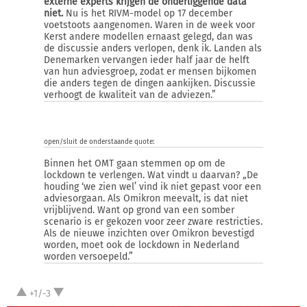
externe experts krijgen de onderliggende data
niet.
Nu is het RIVM-model op 17 december
voetstoots aangenomen. Waren in de week voor
Kerst andere modellen ernaast gelegd, dan was
de discussie anders verlopen, denk ik. Landen als
Denemarken vervangen ieder half jaar de helft
van hun adviesgroep, zodat er mensen bijkomen
die anders tegen de dingen aankijken. Discussie
verhoogt de kwaliteit van de adviezen.”
open/sluit de onderstaande quote:
Binnen het OMT gaan stemmen op om de
lockdown te verlengen. Wat vindt u daarvan? „De
houding ‘we zien wel’ vind ik niet gepast voor een
adviesorgaan. Als Omikron meevalt, is dat niet
vrijblijvend. Want op grond van een somber
scenario is er gekozen voor zeer zware restricties.
Als de nieuwe inzichten over Omikron bevestigd
worden, moet ook de lockdown in Nederland
worden versoepeld.”
+1/-3