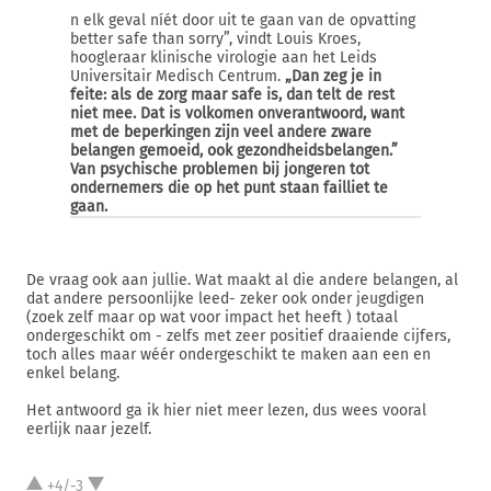
n elk geval níét door uit te gaan van de opvatting
better safe than sorry”, vindt Louis Kroes,
hoogleraar klinische virologie aan het Leids
Universitair Medisch Centrum.
„Dan zeg je in
feite: als de zorg maar safe is, dan telt de rest
niet mee. Dat is volkomen onverantwoord, want
met de beperkingen zijn veel andere zware
belangen gemoeid, ook gezondheidsbelangen.”
Van psychische problemen bij jongeren tot
ondernemers die op het punt staan failliet te
gaan.
De vraag ook aan jullie. Wat maakt al die andere belangen, al
dat andere persoonlijke leed- zeker ook onder jeugdigen
(zoek zelf maar op wat voor impact het heeft ) totaal
ondergeschikt om - zelfs met zeer positief draaiende cijfers,
toch alles maar wéér ondergeschikt te maken aan een en
enkel belang.
Het antwoord ga ik hier niet meer lezen, dus wees vooral
eerlijk naar jezelf.
+4/-3