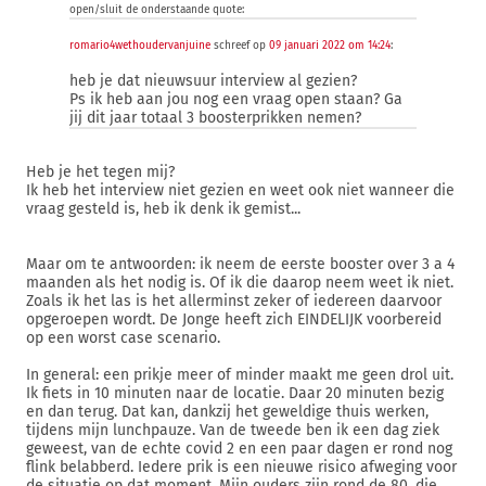
open/sluit de onderstaande quote:
romario4wethoudervanjuine
schreef op
09 januari 2022 om 14:24
:
heb je dat nieuwsuur interview al gezien?
Ps ik heb aan jou nog een vraag open staan? Ga
jij dit jaar totaal 3 boosterprikken nemen?
Heb je het tegen mij?
Ik heb het interview niet gezien en weet ook niet wanneer die
vraag gesteld is, heb ik denk ik gemist...
Maar om te antwoorden: ik neem de eerste booster over 3 a 4
maanden als het nodig is. Of ik die daarop neem weet ik niet.
Zoals ik het las is het allerminst zeker of iedereen daarvoor
opgeroepen wordt. De Jonge heeft zich EINDELIJK voorbereid
op een worst case scenario.
In general: een prikje meer of minder maakt me geen drol uit.
Ik fiets in 10 minuten naar de locatie. Daar 20 minuten bezig
en dan terug. Dat kan, dankzij het geweldige thuis werken,
tijdens mijn lunchpauze. Van de tweede ben ik een dag ziek
geweest, van de echte covid 2 en een paar dagen er rond nog
flink belabberd. Iedere prik is een nieuwe risico afweging voor
de situatie op dat moment. Mijn ouders zijn rond de 80, die