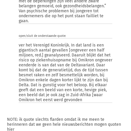
met de beperkingen zijn veel andere zware
belangen gemoeid, ook gezondheidsbelangen.”
Van psychische problemen bij jongeren tot
ondernemers die op het punt staan failliet te
gaan.
open/sluit de onderstaande quote:
ver het Verenigd Koninkrijk. In dat land is een
gigantisch aantal gevallen [ongeveer een half
miljoen, red.] geanalyseerd. Daaruit blijkt dat het
risico op ziekenhuisopname bij Omikron ongeveer
eenderde is van dat van de Deltavariant. Daar
komt bij dat de generatietijd, dus de tijd tussen
besmet raken en zelf besmettelijk worden, bij
Omikron enkele dagen korter lijkt te zijn dan bij
Delta. Dat is gunstig voor het beloop. Bij elkaar
geeft dat een beeld van een korte, hevige piek,
een beeld dat je ook zag in Zuid-Afrika [waar
Omikron het eerst werd gevonden
NOTE: ik quote slechts flarden omdat ik me meen te
herinneren dat we geen hele nieuwsberichten mogen quoten
hier