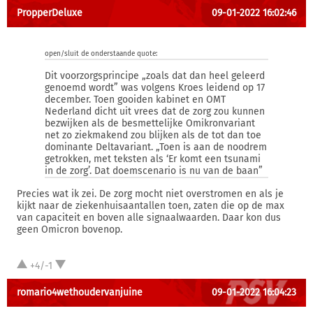
PropperDeluxe
09-01-2022 16:02:46
open/sluit de onderstaande quote:
Dit voorzorgsprincipe „zoals dat dan heel geleerd
genoemd wordt” was volgens Kroes leidend op 17
december. Toen gooiden kabinet en OMT
Nederland dicht uit vrees dat de zorg zou kunnen
bezwijken als de besmettelijke Omikronvariant
net zo ziekmakend zou blijken als de tot dan toe
dominante Deltavariant. „Toen is aan de noodrem
getrokken, met teksten als ‘Er komt een tsunami
in de zorg’. Dat doemscenario is nu van de baan”
Precies wat ik zei. De zorg mocht niet overstromen en als je
kijkt naar de ziekenhuisaantallen toen, zaten die op de max
van capaciteit en boven alle signaalwaarden. Daar kon dus
geen Omicron bovenop.
+4/-1
romario4wethoudervanjuine
09-01-2022 16:04:23