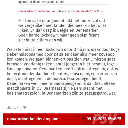
open/sluit de onderstaande quote:
romario4wethoudervanjuine
schreef op
09 januari 2022 om 15:36
:
For the sake of argument lijkt het me zinvol dat
we vergelijken met landen die meer op het onze
lijken. En dank zeg ik Belgie en Denemarken.
Geen harde lockdown. Maar geen significant
slechtere cijfers dan wij.
We zaten niet in een lockdown door Omicron, maar door hoge
ziekenhuisopnames door Delta en daar niks meer bovenop
kon komen. We gaan binnenkort pas zien wat Omicron gaat
brengen. Voorlopig raken vooral jongeren hier besmet, lage
kans op opname. Denemarken heeft ook maatregelen, ook is
het wat minder dan hier: theaters, bioscopen, concerten zijn
dicht, maatregelen in de horeca. Daarentegen heeft
Denemarken wel: meer mondkapjesgebruik dan hier, alleen
met zitplaats in OV. Daarnaast zijn NL'ers slecht met
basismaatregelen, in Denemarkten zijn ze gezagsgetrouwer.
+4/-1
romario4wethoudervanjuine
09-01-2022 15:48:25