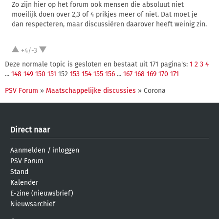
Zo zijn hier op het forum ook mensen die absoluut niet
moeilijk doen over 2,3 of 4 prikjes meer of niet. Dat moet je
dan respecteren, maar discussiëren daarover heeft weinig zin.
+4/-3
Deze normale topic is gesloten en bestaat uit 171 pagina's:
1
2
3
4
...
148
149
150
151
152
153
154
155
156
...
167
168
169
170
171
PSV Forum
»
Maatschappelijke discussies
» Corona
Direct naar
Aanmelden
/
inloggen
PSV Forum
Stand
Kalender
E-zine (nieuwsbrief)
Nieuwsarchief