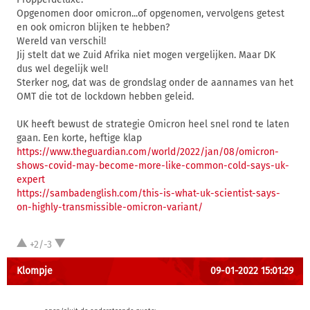
Opgenomen door omicron...of opgenomen, vervolgens getest
en ook omicron blijken te hebben?
Wereld van verschil!
Jij stelt dat we Zuid Afrika niet mogen vergelijken. Maar DK
dus wel degelijk wel!
Sterker nog, dat was de grondslag onder de aannames van het
OMT die tot de lockdown hebben geleid.
UK heeft bewust de strategie Omicron heel snel rond te laten
gaan. Een korte, heftige klap
https://www.theguardian.com/world/2022/jan/08/omicron-
shows-covid-may-become-more-like-common-cold-says-uk-
expert
https://sambadenglish.com/this-is-what-uk-scientist-says-
on-highly-transmissible-omicron-variant/
+2/-3
Klompje
09-01-2022 15:01:29