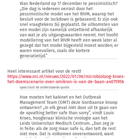
Was Nederland op 17 december te pessimistisch?
„Die dag is iedereen verrast door het
pessimistische model van het RIVM, waarop het
besluit voor de lockdown is gebaseerd. Er zijn ook
snel vraagtekens bij geplaatst. De uitkomsten van
een model zijn namelijk ontzettend afhankelijk
van wat je als uitgangswaarden neemt. Het hoofd
modellering van het RIVM heeft een week later al
gezegd dat het model bijgesteld moest worden; er
waren meevallers, zoals die kortere
generatietijd.”
Heel interessant artikel voor de rest!!
https://www.nrc.nl/nieuws/2022/01/06/microbioloog-kroes-
het-doemscenario-over-omikron-is-van-de-baan-a4075956
open/sluit de onderstaande quote:
Hoe moeten het kabinet en het Outbreak
Management Team (OMT) deze Gordiaanse knoop
ontwarren? „In elk geval níét door uit te gaan van
de opvatting better safe than sorry”, vindt Louis
Kroes, hoogleraar klinische virologie aan het
Leids Universitair Medisch Centrum. „Dan zeg je
in feite: als de zorg maar safe is, dan telt de rest
niet mee. Dat is volkomen onverantwoord, want