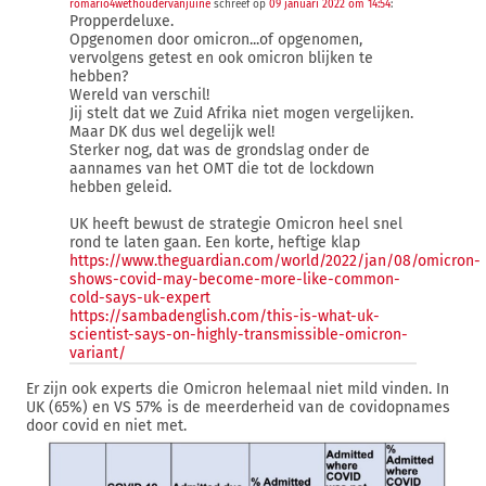
romario4wethoudervanjuine
schreef op
09 januari 2022 om 14:54
:
Propperdeluxe.
Opgenomen door omicron...of opgenomen,
vervolgens getest en ook omicron blijken te
hebben?
Wereld van verschil!
Jij stelt dat we Zuid Afrika niet mogen vergelijken.
Maar DK dus wel degelijk wel!
Sterker nog, dat was de grondslag onder de
aannames van het OMT die tot de lockdown
hebben geleid.
UK heeft bewust de strategie Omicron heel snel
rond te laten gaan. Een korte, heftige klap
https://www.theguardian.com/world/2022/jan/08/omicron-
shows-covid-may-become-more-like-common-
cold-says-uk-expert
https://sambadenglish.com/this-is-what-uk-
scientist-says-on-highly-transmissible-omicron-
variant/
Er zijn ook experts die Omicron helemaal niet mild vinden. In
UK (65%) en VS 57% is de meerderheid van de covidopnames
door covid en niet met.