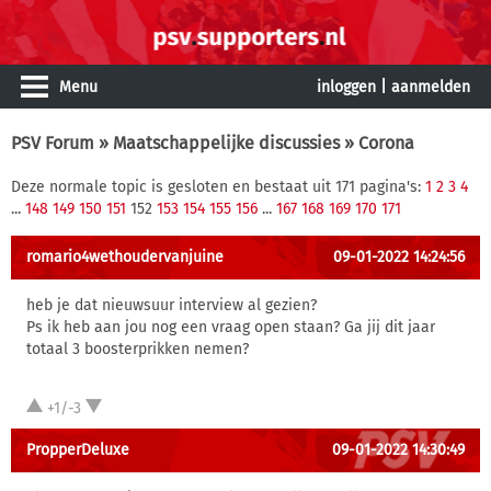
Menu
inloggen
|
aanmelden
PSV Forum
»
Maatschappelijke discussies
» Corona
Deze normale topic is gesloten en bestaat uit 171 pagina's:
1
2
3
4
...
148
149
150
151
152
153
154
155
156
...
167
168
169
170
171
romario4wethoudervanjuine
09-01-2022 14:24:56
heb je dat nieuwsuur interview al gezien?
Ps ik heb aan jou nog een vraag open staan? Ga jij dit jaar
totaal 3 boosterprikken nemen?
+1/-3
PropperDeluxe
09-01-2022 14:30:49