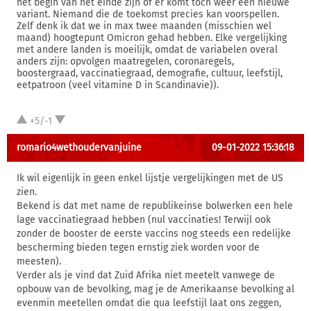
het begin van het einde zijn of er komt toch weer een nieuwe
variant. Niemand die de toekomst precies kan voorspellen.
Zelf denk ik dat we in max twee maanden (misschien wel
maand) hoogtepunt Omicron gehad hebben. Elke vergelijking
met andere landen is moeilijk, omdat de variabelen overal
anders zijn: opvolgen maatregelen, coronaregels,
boostergraad, vaccinatiegraad, demografie, cultuur, leefstijl,
eetpatroon (veel vitamine D in Scandinavie)).
+5/-1
romario4wethoudervanjuine
09-01-2022 15:36:18
Ik wil eigenlijk in geen enkel lijstje vergelijkingen met de US
zien.
Bekend is dat met name de republikeinse bolwerken een hele
lage vaccinatiegraad hebben (nul vaccinaties! Terwijl ook
zonder de booster de eerste vaccins nog steeds een redelijke
bescherming bieden tegen ernstig ziek worden voor de
meesten).
Verder als je vind dat Zuid Afrika niet meetelt vanwege de
opbouw van de bevolking, mag je de Amerikaanse bevolking al
evenmin meetellen omdat die qua leefstijl laat ons zeggen,