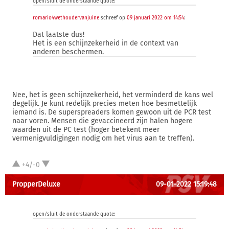
open/sluit de onderstaande quote:
romario4wethoudervanjuine
schreef op
09 januari 2022 om 14:54
:
Dat laatste dus!
Het is een schijnzekerheid in de context van
anderen beschermen.
Nee, het is geen schijnzekerheid, het verminderd de kans wel
degelijk. Je kunt redelijk precies meten hoe besmettelijk
iemand is. De superspreaders komen gewoon uit de PCR test
naar voren. Mensen die gevaccineerd zijn halen hogere
waarden uit de PC test (hoger betekent meer
vermenigvuldigingen nodig om het virus aan te treffen).
+4/-0
PropperDeluxe
09-01-2022 15:19:48
open/sluit de onderstaande quote: