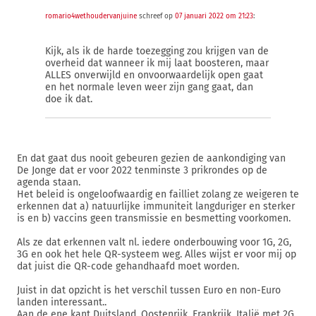
romario4wethoudervanjuine
schreef op
07 januari 2022 om 21:23
:
Kijk, als ik de harde toezegging zou krijgen van de
overheid dat wanneer ik mij laat boosteren, maar
ALLES onverwijld en onvoorwaardelijk open gaat
en het normale leven weer zijn gang gaat, dan
doe ik dat.
En dat gaat dus nooit gebeuren gezien de aankondiging van
De Jonge dat er voor 2022 tenminste 3 prikrondes op de
agenda staan.
Het beleid is ongeloofwaardig en failliet zolang ze weigeren te
erkennen dat a) natuurlijke immuniteit langduriger en sterker
is en b) vaccins geen transmissie en besmetting voorkomen.
Als ze dat erkennen valt nl. iedere onderbouwing voor 1G, 2G,
3G en ook het hele QR-systeem weg. Alles wijst er voor mij op
dat juist die QR-code gehandhaafd moet worden.
Juist in dat opzicht is het verschil tussen Euro en non-Euro
landen interessant..
Aan de ene kant Duitsland, Oostenrijk, Frankrijk, Italië met 2G