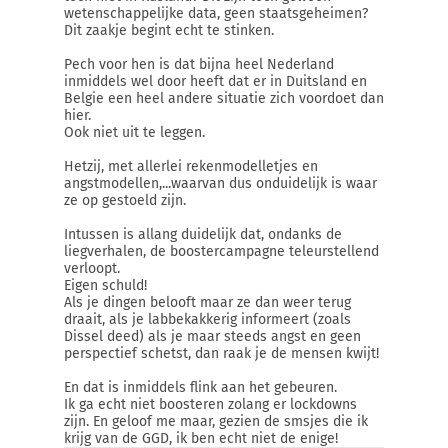
wetenschappelijke data, geen staatsgeheimen?
Dit zaakje begint echt te stinken.
Pech voor hen is dat bijna heel Nederland
inmiddels wel door heeft dat er in Duitsland en
Belgie een heel andere situatie zich voordoet dan
hier.
Ook niet uit te leggen.
Hetzij, met allerlei rekenmodelletjes en
angstmodellen,...waarvan dus onduidelijk is waar
ze op gestoeld zijn.
Intussen is allang duidelijk dat, ondanks de
liegverhalen, de boostercampagne teleurstellend
verloopt.
Eigen schuld!
Als je dingen belooft maar ze dan weer terug
draait, als je labbekakkerig informeert (zoals
Dissel deed) als je maar steeds angst en geen
perspectief schetst, dan raak je de mensen kwijt!
En dat is inmiddels flink aan het gebeuren.
Ik ga echt niet boosteren zolang er lockdowns
zijn. En geloof me maar, gezien de smsjes die ik
krijg van de GGD, ik ben echt niet de enige!