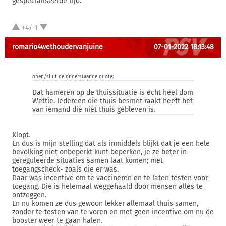
gespecialiseerde tijd.
+4/-1
romario4wethoudervanjuine
07-01-2022 18:13:48
open/sluit de onderstaande quote:
Dat hameren op de thuissituatie is echt heel dom
Wettie. Iedereen die thuis besmet raakt heeft het
van iemand die niet thuis gebleven is.
Klopt.
En dus is mijn stelling dat als inmiddels blijkt dat je een hele
bevolking niet onbeperkt kunt beperken, je ze beter in
gereguleerde situaties samen laat komen; met
toegangscheck- zoals die er was.
Daar was incentive om te vaccineren en te laten testen voor
toegang. Die is helemaal weggehaald door mensen alles te
ontzeggen.
En nu komen ze dus gewoon lekker allemaal thuis samen,
zonder te testen van te voren en met geen incentive om nu de
booster weer te gaan halen.