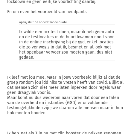
lockdown en geen eerlijke voorlichting daarbij.
En om even het voorbeeld van needpants
open/sluit de onderstaande quote:
Ik wilde een pcr test doen, maar ik heb geen auto
en de testlocaties in de buurt kwamen nooit voor
in de online inschrijving bij de ggd, enkel locaties
die zo ver weg zijn dat ik, besmet en al, ook met
het openbaar vervoer zou moeten gaan, dus niet
gedaan.
Ik leef met jou mee. Maar in jouw voorbeeld blijkt al dat de
groep rondom jou idd niks te vrezen heeft van covid. Blijkt al
dat mensen zich niet meer laten inperken door regels waar
geen draagvlak voor is.
Maar komt nu dus wederom naar voren dat door een falen
van de overheid en instanties (GGD) er onvoldoende
testmogelijkheden zijn; we daarom alle mensen maar in hun
hok moeten houden.
Ik heb, net als Tijn nu met zijn booster, de prikken genomen