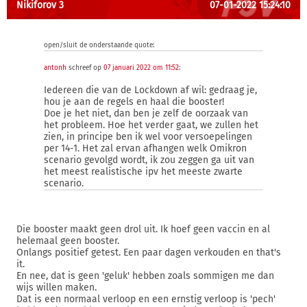
Nikiforov 3
07-01-2022 15:24:10
open/sluit de onderstaande quote:
antonh
schreef op
07 januari 2022 om 11:52
:
Iedereen die van de Lockdown af wil: gedraag je,
hou je aan de regels en haal die booster!
Doe je het niet, dan ben je zelf de oorzaak van
het probleem. Hoe het verder gaat, we zullen het
zien, in principe ben ik wel voor versoepelingen
per 14-1. Het zal ervan afhangen welk Omikron
scenario gevolgd wordt, ik zou zeggen ga uit van
het meest realistische ipv het meeste zwarte
scenario.
Die booster maakt geen drol uit. Ik hoef geen vaccin en al
helemaal geen booster.
Onlangs positief getest. Een paar dagen verkouden en that's
it.
En nee, dat is geen 'geluk' hebben zoals sommigen me dan
wijs willen maken.
Dat is een normaal verloop en een ernstig verloop is 'pech'