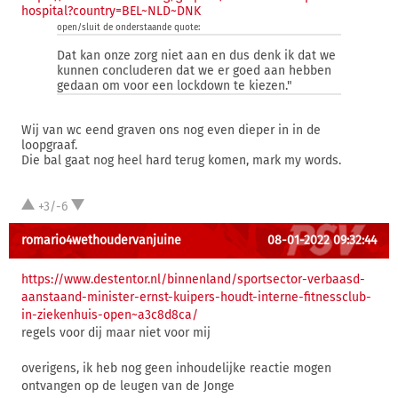
hospital?country=BEL~NLD~DNK
open/sluit de onderstaande quote:
Dat kan onze zorg niet aan en dus denk ik dat we
kunnen concluderen dat we er goed aan hebben
gedaan om voor een lockdown te kiezen."
Wij van wc eend graven ons nog even dieper in in de
loopgraaf.
Die bal gaat nog heel hard terug komen, mark my words.
+3/-6
romario4wethoudervanjuine
08-01-2022 09:32:44
https://www.destentor.nl/binnenland/sportsector-verbaasd-
aanstaand-minister-ernst-kuipers-houdt-interne-fitnessclub-
in-ziekenhuis-open~a3c8d8ca/
regels voor dij maar niet voor mij
overigens, ik heb nog geen inhoudelijke reactie mogen
ontvangen op de leugen van de Jonge