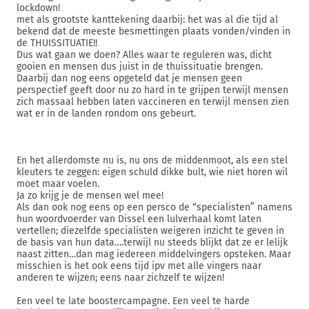
lockdown!
met als grootste kanttekening daarbij: het was al die tijd al
bekend dat de meeste besmettingen plaats vonden/vinden in
de THUISSITUATIE!!
Dus wat gaan we doen? Alles waar te reguleren was, dicht
gooien en mensen dus juist in de thuissituatie brengen.
Daarbij dan nog eens opgeteld dat je mensen geen
perspectief geeft door nu zo hard in te grijpen terwijl mensen
zich massaal hebben laten vaccineren en terwijl mensen zien
wat er in de landen rondom ons gebeurt.
En het allerdomste nu is, nu ons de middenmoot, als een stel
kleuters te zeggen: eigen schuld dikke bult, wie niet horen wil
moet maar voelen.
Ja zo krijg je de mensen wel mee!
Als dan ook nog eens op een persco de “specialisten” namens
hun woordvoerder van Dissel een lulverhaal komt laten
vertellen; diezelfde specialisten weigeren inzicht te geven in
de basis van hun data….terwijl nu steeds blijkt dat ze er lelijk
naast zitten…dan mag iedereen middelvingers opsteken. Maar
misschien is het ook eens tijd ipv met alle vingers naar
anderen te wijzen; eens naar zichzelf te wijzen!
Een veel te late boostercampagne. Een veel te harde