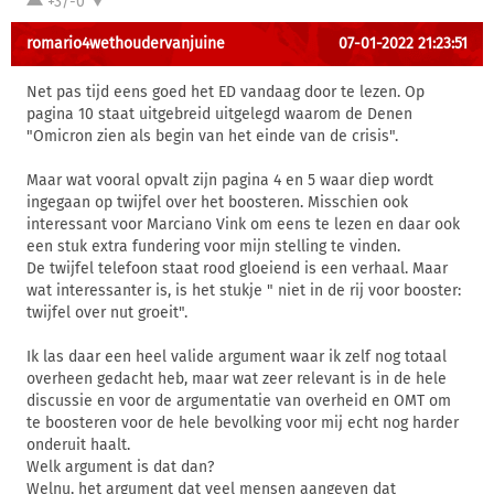
+3/-0
romario4wethoudervanjuine
07-01-2022 21:23:51
Net pas tijd eens goed het ED vandaag door te lezen. Op
pagina 10 staat uitgebreid uitgelegd waarom de Denen
"Omicron zien als begin van het einde van de crisis".
Maar wat vooral opvalt zijn pagina 4 en 5 waar diep wordt
ingegaan op twijfel over het boosteren. Misschien ook
interessant voor Marciano Vink om eens te lezen en daar ook
een stuk extra fundering voor mijn stelling te vinden.
De twijfel telefoon staat rood gloeiend is een verhaal. Maar
wat interessanter is, is het stukje " niet in de rij voor booster:
twijfel over nut groeit".
Ik las daar een heel valide argument waar ik zelf nog totaal
overheen gedacht heb, maar wat zeer relevant is in de hele
discussie en voor de argumentatie van overheid en OMT om
te boosteren voor de hele bevolking voor mij echt nog harder
onderuit haalt.
Welk argument is dat dan?
Welnu, het argument dat veel mensen aangeven dat