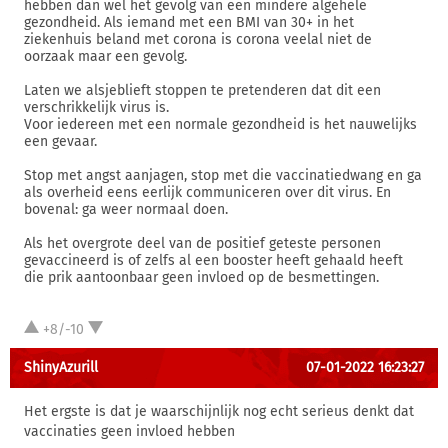
hebben dan wel het gevolg van een mindere algehele
gezondheid. Als iemand met een BMI van 30+ in het
ziekenhuis beland met corona is corona veelal niet de
oorzaak maar een gevolg.
Laten we alsjeblieft stoppen te pretenderen dat dit een
verschrikkelijk virus is.
Voor iedereen met een normale gezondheid is het nauwelijks
een gevaar.
Stop met angst aanjagen, stop met die vaccinatiedwang en ga
als overheid eens eerlijk communiceren over dit virus. En
bovenal: ga weer normaal doen.
Als het overgrote deel van de positief geteste personen
gevaccineerd is of zelfs al een booster heeft gehaald heeft
die prik aantoonbaar geen invloed op de besmettingen.
+8/-10
ShinyAzurill
07-01-2022 16:23:27
Het ergste is dat je waarschijnlijk nog echt serieus denkt dat
vaccinaties geen invloed hebben