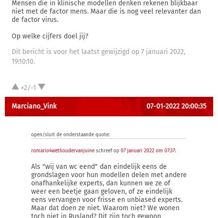
Mensen die in klinische modellen denken rekenen blijkbaar
niet met de factor mens. Maar die is nog veel relevanter dan
de factor virus.
Op welke cijfers doel jij?
Dit bericht is voor het laatst gewijzigd op 7 januari 2022,
19:10:10.
+2/-1
Marciano_Vink
07-01-2022 20:00:35
open/sluit de onderstaande quote:
romario4wethoudervanjuine
schreef op
07 januari 2022 om 07:37
:
Als "wij van wc eend" dan eindelijk eens de
grondslagen voor hun modellen delen met andere
onafhankelijke experts, dan kunnen we ze of
weer een beetje gaan geloven, of ze eindelijk
eens vervangen voor frisse en unbiased experts.
Maar dat doen ze niet. Waarom niet? We wonen
toch niet in Rusland? Dit zijn toch gewoon