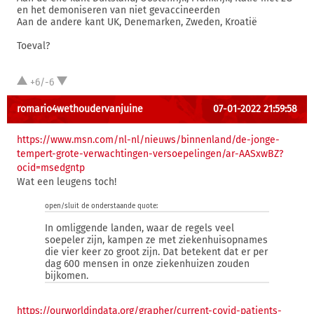
en het demoniseren van niet gevaccineerden
Aan de andere kant UK, Denemarken, Zweden, Kroatië
Toeval?
+6/-6
romario4wethoudervanjuine
07-01-2022 21:59:58
https://www.msn.com/nl-nl/nieuws/binnenland/de-jonge-
tempert-grote-verwachtingen-versoepelingen/ar-AASxwBZ?
ocid=msedgntp
Wat een leugens toch!
open/sluit de onderstaande quote:
In omliggende landen, waar de regels veel
soepeler zijn, kampen ze met ziekenhuisopnames
die vier keer zo groot zijn. Dat betekent dat er per
dag 600 mensen in onze ziekenhuizen zouden
bijkomen.
https://ourworldindata.org/grapher/current-covid-patients-