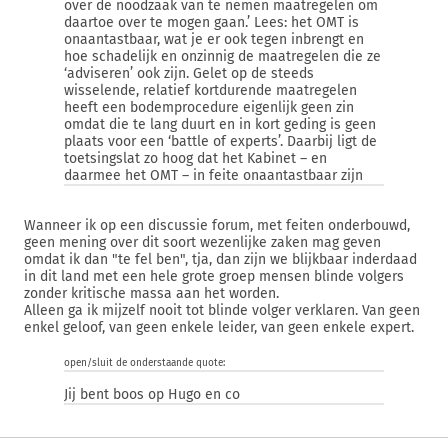
over de noodzaak van te nemen maatregelen om
daartoe over te mogen gaan.’ Lees: het OMT is
onaantastbaar, wat je er ook tegen inbrengt en
hoe schadelijk en onzinnig de maatregelen die ze
‘adviseren’ ook zijn. Gelet op de steeds
wisselende, relatief kortdurende maatregelen
heeft een bodemprocedure eigenlijk geen zin
omdat die te lang duurt en in kort geding is geen
plaats voor een ‘battle of experts’. Daarbij ligt de
toetsingslat zo hoog dat het Kabinet – en
daarmee het OMT – in feite onaantastbaar zijn
Wanneer ik op een discussie forum, met feiten onderbouwd,
geen mening over dit soort wezenlijke zaken mag geven
omdat ik dan "te fel ben", tja, dan zijn we blijkbaar inderdaad
in dit land met een hele grote groep mensen blinde volgers
zonder kritische massa aan het worden.
Alleen ga ik mijzelf nooit tot blinde volger verklaren. Van geen
enkel geloof, van geen enkele leider, van geen enkele expert.
open/sluit de onderstaande quote:
Jij bent boos op Hugo en co
Maar zeker! Zij grijpen namelijk in in mijn persoonlijke vrijheid