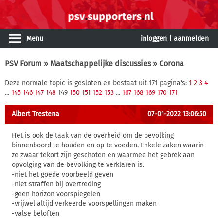
Menu
inloggen
|
aanmelden
PSV Forum
»
Maatschappelijke discussies
» Corona
Deze normale topic is gesloten en bestaat uit 171 pagina's:
1
2
3
4
...
145
146
147
148
149
150
151
152
153
...
167
168
169
170
171
Albert Trestena
07-01-2022 13:06:50
Het is ook de taak van de overheid om de bevolking
binnenboord te houden en op te voeden. Enkele zaken waarin
ze zwaar tekort zijn geschoten en waarmee het gebrek aan
opvolging van de bevolking te verklaren is:
-niet het goede voorbeeld geven
-niet straffen bij overtreding
-geen horizon voorspiegelen
-vrijwel altijd verkeerde voorspellingen maken
-valse beloften