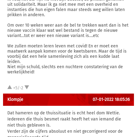
uit solidariteit. Maar ik ga niet mee met een overheid en
instanties die hun eigen falen maar steeds weg willen laten
prikken in anderen.
Om over 10 weken weer aan de bel te trekken want dan is het
nieuwe vaccin klaar wat wel bestand is tegen de nieuwe
variant…tot er weer een nieuwe variant is….etc
We zullen moeten leren leven met covid! En er moet een
maatwerk aanpak komen voor de kwetsbaren. Maar de tijd is
voorbij dat een hele samenleving zich als een kudde laat
leiden.
Niet mijn schuld, slechts een nuchtere constatering van de
werkelijkheid!
+5/-2
Klompje
07-01-2022 18:05:36
Dat hameren op de thuissituatie is echt heel dom Wettie.
Iedereen die thuis besmet raakt heeft het van iemand die
niet thuis gebleven is.
Verder zijn de cijfers absoluut en niet gecorrigeerd voor de