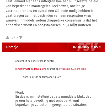
Laat iemand hier eens uitleggen hoe het nu ingezette beleid
van beperkende maatregelen, lockdowns, oneindige
vaccinatierondes en overal een QR-code nodig hebben bij
gaat dragen aan het bestrijden van een respiratoir virus
waarvan inmiddels wetenschappelijke consensus is dat het
endemisch wordt en hoogstwaarschijnlijk blijft muteren.
+2/-2
Klompje
07-01-2022 21:05:51
open/sluit de onderstaande quote:
romario4wethoudervanjuine
schreef op
07 januari 2022 om 18:13
:
open/sluit de onderstaande quote:
Klopt.
En dus is mijn stelling dat als inmiddels blijkt dat
je een hele bevolking niet onbeperkt kunt
beperken, je ze beter in gereguleerde situaties