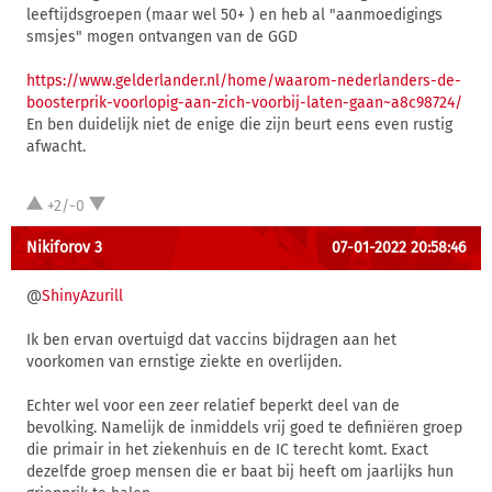
leeftijdsgroepen (maar wel 50+ ) en heb al "aanmoedigings
smsjes" mogen ontvangen van de GGD
https://www.gelderlander.nl/home/waarom-nederlanders-de-
boosterprik-voorlopig-aan-zich-voorbij-laten-gaan~a8c98724/
En ben duidelijk niet de enige die zijn beurt eens even rustig
afwacht.
+2/-0
Nikiforov 3
07-01-2022 20:58:46
@
ShinyAzurill
Ik ben ervan overtuigd dat vaccins bijdragen aan het
voorkomen van ernstige ziekte en overlijden.
Echter wel voor een zeer relatief beperkt deel van de
bevolking. Namelijk de inmiddels vrij goed te definiëren groep
die primair in het ziekenhuis en de IC terecht komt. Exact
dezelfde groep mensen die er baat bij heeft om jaarlijks hun