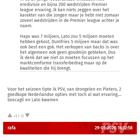
eredivisie en bijna 200 wedstrijden Premier
league ervaring. Ik kan niets zeggen over het
karakter van die jongen maar je hebt niet zomaar
zoveel wedstrijden in de Premier league achter je
naam.
Haps was 7 miljoen, Lato zou 5 miljoen moeten
hebben gekost, Dumfries 5 miljoen maar dat was
ook best een gok. Het verkopen van backs is over
het algemeen ook geen goudmijn gebleken. Dus
ik denk dat we niet zo moeten focussen op het
marktcomforme transferbedrag maar op de
kwaliteiten die hij brengt.
Voor het seizoen tipte ik PSV, van drongelen en Pieters, 2
goedkope Nederlandse opties met toch al wat ervaring....
boscagli en Lato kwamen
+1/-0
rafa
29-01-2020 14:32:58