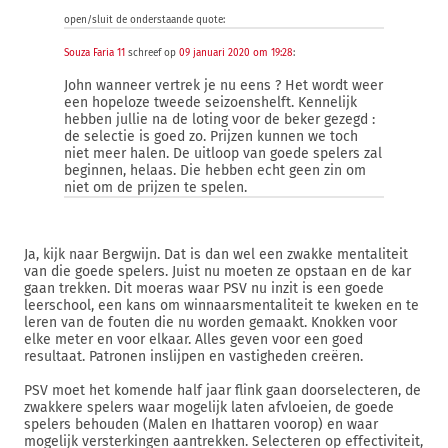
open/sluit de onderstaande quote:
Souza Faria 11
schreef op
09 januari 2020 om 19:28
:
John wanneer vertrek je nu eens ? Het wordt weer
een hopeloze tweede seizoenshelft. Kennelijk
hebben jullie na de loting voor de beker gezegd :
de selectie is goed zo. Prijzen kunnen we toch
niet meer halen. De uitloop van goede spelers zal
beginnen, helaas. Die hebben echt geen zin om
niet om de prijzen te spelen.
Ja, kijk naar Bergwijn. Dat is dan wel een zwakke mentaliteit
van die goede spelers. Juist nu moeten ze opstaan en de kar
gaan trekken. Dit moeras waar PSV nu inzit is een goede
leerschool, een kans om winnaarsmentaliteit te kweken en te
leren van de fouten die nu worden gemaakt. Knokken voor
elke meter en voor elkaar. Alles geven voor een goed
resultaat. Patronen inslijpen en vastigheden creëren.
PSV moet het komende half jaar flink gaan doorselecteren, de
zwakkere spelers waar mogelijk laten afvloeien, de goede
spelers behouden (Malen en Ihattaren voorop) en waar
mogelijk versterkingen aantrekken. Selecteren op effectiviteit,