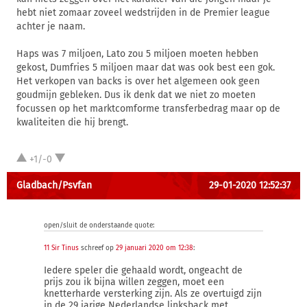
hebt niet zomaar zoveel wedstrijden in de Premier league
achter je naam.
Haps was 7 miljoen, Lato zou 5 miljoen moeten hebben
gekost, Dumfries 5 miljoen maar dat was ook best een gok.
Het verkopen van backs is over het algemeen ook geen
goudmijn gebleken. Dus ik denk dat we niet zo moeten
focussen op het marktcomforme transferbedrag maar op de
kwaliteiten die hij brengt.
+1/-0
Gladbach/Psvfan
29-01-2020 12:52:37
open/sluit de onderstaande quote:
11 Sir Tinus
schreef op
29 januari 2020 om 12:38
:
Iedere speler die gehaald wordt, ongeacht de
prijs zou ik bijna willen zeggen, moet een
knetterharde versterking zijn. Als ze overtuigd zijn
in de 29 jarige Nederlandse linksback met