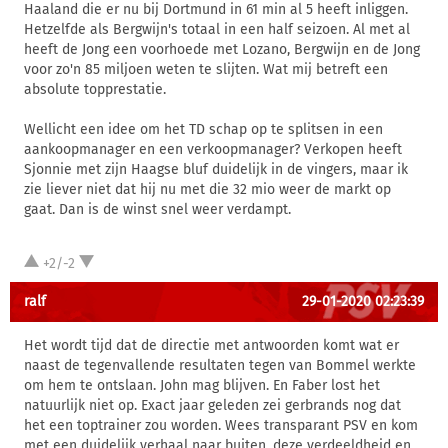
Haaland die er nu bij Dortmund in 61 min al 5 heeft inliggen.
Hetzelfde als Bergwijn's totaal in een half seizoen. Al met al
heeft de Jong een voorhoede met Lozano, Bergwijn en de Jong
voor zo'n 85 miljoen weten te slijten. Wat mij betreft een
absolute topprestatie.
Wellicht een idee om het TD schap op te splitsen in een
aankoopmanager en een verkoopmanager? Verkopen heeft
Sjonnie met zijn Haagse bluf duidelijk in de vingers, maar ik
zie liever niet dat hij nu met die 32 mio weer de markt op
gaat. Dan is de winst snel weer verdampt.
+2/-2
ralf
29-01-2020 02:23:39
Het wordt tijd dat de directie met antwoorden komt wat er
naast de tegenvallende resultaten tegen van Bommel werkte
om hem te ontslaan. John mag blijven. En Faber lost het
natuurlijk niet op. Exact jaar geleden zei gerbrands nog dat
het een toptrainer zou worden. Wees transparant PSV en kom
met een duidelijk verhaal naar buiten, deze verdeeldheid en