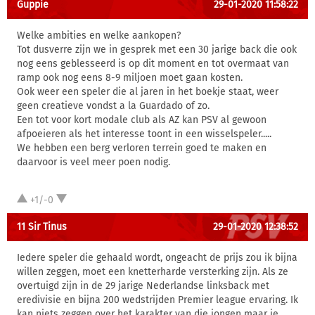
Guppie
29-01-2020 11:58:22
Welke ambities en welke aankopen?
Tot dusverre zijn we in gesprek met een 30 jarige back die ook
nog eens geblesseerd is op dit moment en tot overmaat van
ramp ook nog eens 8-9 miljoen moet gaan kosten.
Ook weer een speler die al jaren in het boekje staat, weer
geen creatieve vondst a la Guardado of zo.
Een tot voor kort modale club als AZ kan PSV al gewoon
afpoeieren als het interesse toont in een wisselspeler.....
We hebben een berg verloren terrein goed te maken en
daarvoor is veel meer poen nodig.
+1/-0
11 Sir Tinus
29-01-2020 12:38:52
Iedere speler die gehaald wordt, ongeacht de prijs zou ik bijna
willen zeggen, moet een knetterharde versterking zijn. Als ze
overtuigd zijn in de 29 jarige Nederlandse linksback met
eredivisie en bijna 200 wedstrijden Premier league ervaring. Ik
kan niets zeggen over het karakter van die jongen maar je