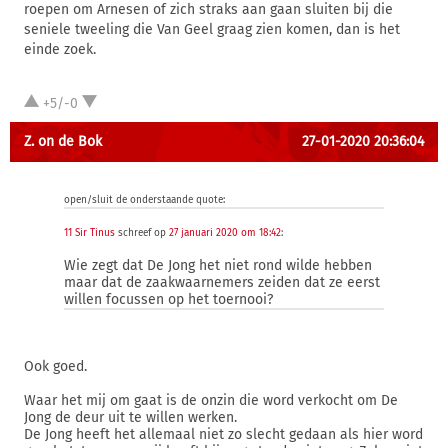
roepen om Arnesen of zich straks aan gaan sluiten bij die
seniele tweeling die Van Geel graag zien komen, dan is het
einde zoek.
+5/-0
Z. on de Bok
27-01-2020 20:36:04
open/sluit de onderstaande quote:
11 Sir Tinus
schreef op
27 januari 2020 om 18:42
:
Wie zegt dat De Jong het niet rond wilde hebben
maar dat de zaakwaarnemers zeiden dat ze eerst
willen focussen op het toernooi?
Ook goed.
Waar het mij om gaat is de onzin die word verkocht om De
Jong de deur uit te willen werken.
De Jong heeft het allemaal niet zo slecht gedaan als hier word