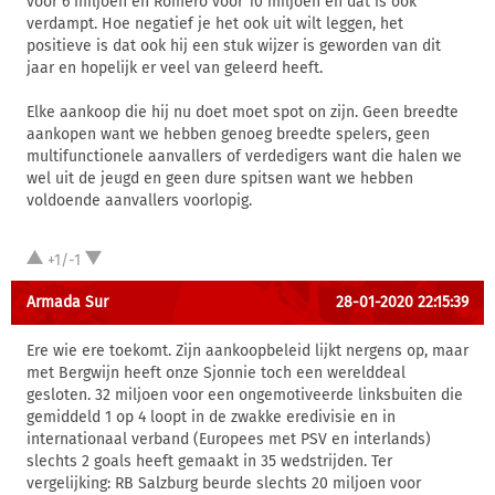
voor 6 miljoen en Romero voor 10 miljoen en dat is ook
verdampt. Hoe negatief je het ook uit wilt leggen, het
positieve is dat ook hij een stuk wijzer is geworden van dit
jaar en hopelijk er veel van geleerd heeft.
Elke aankoop die hij nu doet moet spot on zijn. Geen breedte
aankopen want we hebben genoeg breedte spelers, geen
multifunctionele aanvallers of verdedigers want die halen we
wel uit de jeugd en geen dure spitsen want we hebben
voldoende aanvallers voorlopig.
+1/-1
Armada Sur
28-01-2020 22:15:39
Ere wie ere toekomt. Zijn aankoopbeleid lijkt nergens op, maar
met Bergwijn heeft onze Sjonnie toch een werelddeal
gesloten. 32 miljoen voor een ongemotiveerde linksbuiten die
gemiddeld 1 op 4 loopt in de zwakke eredivisie en in
internationaal verband (Europees met PSV en interlands)
slechts 2 goals heeft gemaakt in 35 wedstrijden. Ter
vergelijking: RB Salzburg beurde slechts 20 miljoen voor