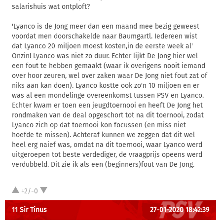
salarishuis wat ontploft?
'Lyanco is de Jong meer dan een maand mee bezig geweest
voordat men doorschakelde naar Baumgartl. Iedereen wist
dat Lyanco 20 miljoen moest kosten,in de eerste week al'
Onzin! Lyanco was niet zo duur. Echter lijkt De Jong hier wel
een fout te hebben gemaakt (waar ik overigens nooit iemand
over hoor zeuren, wel over zaken waar De Jong niet fout zat of
niks aan kan doen). Lyanco kostte ook zo'n 10 miljoen en er
was al een mondelinge overeenkomst tussen PSV en Lyanco.
Echter kwam er toen een jeugdtoernooi en heeft De Jong het
rondmaken van de deal opgeschort tot na dit toernooi, zodat
Lyanco zich op dat toernooi kon focussen (en miss niet
hoefde te missen). Achteraf kunnen we zeggen dat dit wel
heel erg naief was, omdat na dit toernooi, waar Lyanco werd
uitgeroepen tot beste verdediger, de vraagprijs opeens werd
verdubbeld. Dit zie ik als een (beginners)fout van De Jong.
+2/-0
11 Sir Tinus
27-01-2020 18:42:39