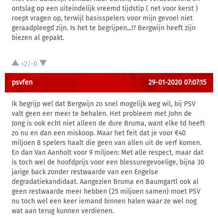
ontslag op een uiteindelijk vreemd tijdstip ( net voor kerst )
roept vragen op, terwijl basisspelers voor mijn gevoel niet
geraadpleegd zijn. Is het te begrijpen...!? Bergwijn heeft zijn
biezen al gepakt.
+2/-0
psvfen
29-01-2020 07:07:15
Ik begrijp wel dat Bergwijn zo snel mogelijk weg wil, bij PSV
valt geen eer meer te behalen. Het probleem met John de
Jong is ook echt niet alleen de dure Bruma, want elke td heeft
zo nu en dan een miskoop. Maar het feit dat je voor €40
miljoen 8 spelers haalt die geen van allen uit de verf komen.
En dan Van Aanholt voor 9 miljoen: Met alle respect, maar dat
is toch wel de hoofdprijs voor een blessuregevoelige, bijna 30
jarige back zonder restwaarde van een Engelse
degradatiekandidaat. Aangezien Bruma en Baumgartl ook al
geen restwaarde meer hebben (25 miljoen samen) moet PSV
nu toch wel een keer iemand binnen halen waar ze wel nog
wat aan terug kunnen verdienen.