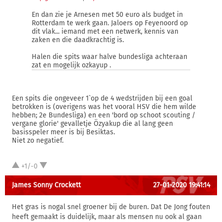
En dan zie je Arnesen met 50 euro als budget in
Rotterdam te werk gaan. Jaloers op Feyenoord op
dit vlak... iemand met een netwerk, kennis van
zaken en die daadkrachtig is.
Halen die spits waar halve bundesliga achteraan
zat en mogelijk ozkayup .
Een spits die ongeveer 1`op de 4 wedstrijden bij een goal
betrokken is (overigens was het vooral HSV die hem wilde
hebben; 2e Bundesliga) en een 'bord op schoot scouting /
vergane glorie' gevalletje Özyakup die al lang geen
basisspeler meer is bij Besiktas.
Niet zo negatief.
+1/-0
James Sonny Crockett
27-01-2020 19:41:14
Het gras is nogal snel groener bij de buren. Dat De Jong fouten
heeft gemaakt is duidelijk, maar als mensen nu ook al gaan