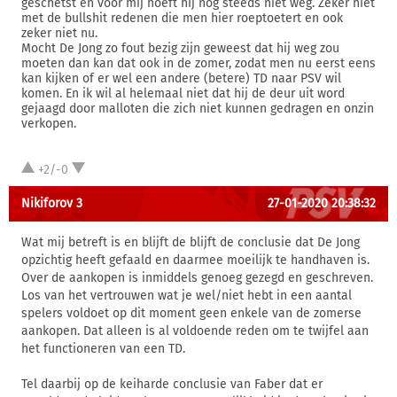
geschetst en voor mij hoeft hij nog steeds niet weg. Zeker niet
met de bullshit redenen die men hier roeptoetert en ook
zeker niet nu.
Mocht De Jong zo fout bezig zijn geweest dat hij weg zou
moeten dan kan dat ook in de zomer, zodat men nu eerst eens
kan kijken of er wel een andere (betere) TD naar PSV wil
komen. En ik wil al helemaal niet dat hij de deur uit word
gejaagd door malloten die zich niet kunnen gedragen en onzin
verkopen.
+2/-0
Nikiforov 3
27-01-2020 20:38:32
Wat mij betreft is en blijft de blijft de conclusie dat De Jong
opzichtig heeft gefaald en daarmee moeilijk te handhaven is.
Over de aankopen is inmiddels genoeg gezegd en geschreven.
Los van het vertrouwen wat je wel/niet hebt in een aantal
spelers voldoet op dit moment geen enkele van de zomerse
aankopen. Dat alleen is al voldoende reden om te twijfel aan
het functioneren van een TD.
Tel daarbij op de keiharde conclusie van Faber dat er