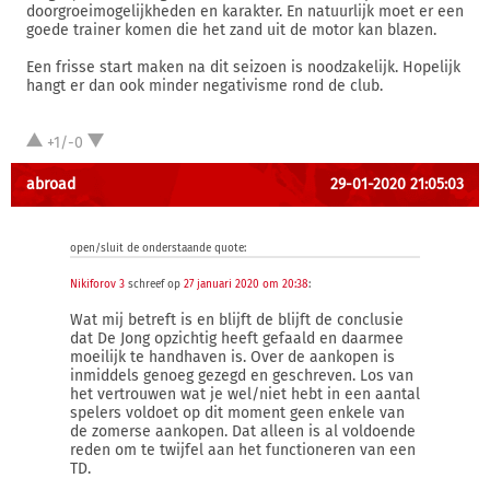
doorgroeimogelijkheden en karakter. En natuurlijk moet er een
goede trainer komen die het zand uit de motor kan blazen.
Een frisse start maken na dit seizoen is noodzakelijk. Hopelijk
hangt er dan ook minder negativisme rond de club.
+1/-0
abroad
29-01-2020 21:05:03
open/sluit de onderstaande quote:
Nikiforov 3
schreef op
27 januari 2020 om 20:38
:
Wat mij betreft is en blijft de blijft de conclusie
dat De Jong opzichtig heeft gefaald en daarmee
moeilijk te handhaven is. Over de aankopen is
inmiddels genoeg gezegd en geschreven. Los van
het vertrouwen wat je wel/niet hebt in een aantal
spelers voldoet op dit moment geen enkele van
de zomerse aankopen. Dat alleen is al voldoende
reden om te twijfel aan het functioneren van een
TD.