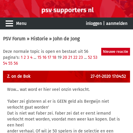
Menu
inloggen
|
aanmelden
PSV Forum
»
Historie
» John de Jong
Deze normale topic is open en bestaat uit 56
pagina's:
1
2
3
4
...
15
16
17
18
19
20
21
22
23
...
52
53
54
55
56
Z. on de Bok
27-01-2020 17:04:52
Wow... wat word er hier veel onzin verkocht.
'Faber zei gisteren al er is GEEN geld als Bergwijn niet
verkocht gaat worden'
Dat is niet wat Faber zei. Faber zei dat er eerst iemand
verkocht moet worden, voordat men weer kan kopen. Dat is
een heel
ander verhaal. Of wil je 50 spelers in de selectie en een