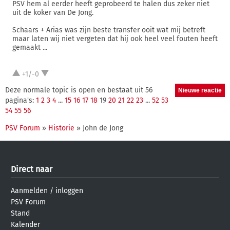
PSV hem al eerder heeft geprobeerd te halen dus zeker niet
uit de koker van De Jong.
Schaars + Arias was zijn beste transfer ooit wat mij betreft
maar laten wij niet vergeten dat hij ook heel veel fouten heeft
gemaakt ...
+1/-0
Deze normale topic is open en bestaat uit 56
pagina's:
1
2
3
4
...
15
16
17
18
19
20
21
22
23
...
52
53
54
55
56
PSV Forum
»
Historie
» John de Jong
Direct naar
Aanmelden
/
inloggen
PSV Forum
Stand
Kalender