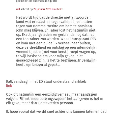
open/sluit de onderstaande quote:
ralf
schreef op
29 januari 2020 om 02:23
:
Het wordt tijd dat de directie met antwoorden
komt wat er naast de tegenvallende resultaten
tegen van Bommel werkte om hem te ontslaan.
John mag blijven. En Faber lost het natuurlijk niet
op. Exact jaar geleden zei gerbrands nog dat het
een toptrainer zou worden. Wees transparant PSV
en kom met een duidelijk verhaal naar buiten,
deze verdeeldheid en ontslag op een uiteindelijk
vreemd tijdstip ( net voor kerst ) roept vragen op,
terwijl basisspelers voor mijn gevoel niet
geraadpleegd zijn. Is het te begrijpen...!? Bergwijn
heeft zijn biezen al gepakt.
Ralf, vandaag in het ED staat onderstaand artikel:
link
Ook dit natuurlijk een eenzijdig verhaal, maar aangezien
volgens Elfrink 'meerdere ingewijden' het aangeven is het in
elk geval meer dan 1 ontevreden persoon.
Ik hoop vooral dat we dit snel achter ons kunnen laten en dat