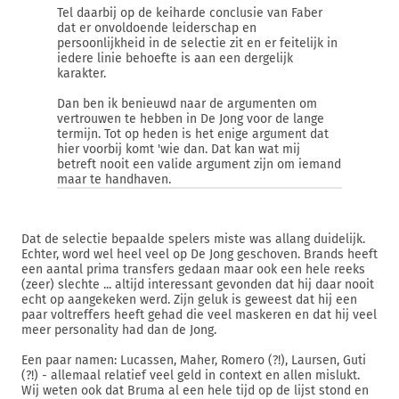
Tel daarbij op de keiharde conclusie van Faber
dat er onvoldoende leiderschap en
persoonlijkheid in de selectie zit en er feitelijk in
iedere linie behoefte is aan een dergelijk
karakter.
Dan ben ik benieuwd naar de argumenten om
vertrouwen te hebben in De Jong voor de lange
termijn. Tot op heden is het enige argument dat
hier voorbij komt 'wie dan. Dat kan wat mij
betreft nooit een valide argument zijn om iemand
maar te handhaven.
Dat de selectie bepaalde spelers miste was allang duidelijk.
Echter, word wel heel veel op De Jong geschoven. Brands heeft
een aantal prima transfers gedaan maar ook een hele reeks
(zeer) slechte ... altijd interessant gevonden dat hij daar nooit
echt op aangekeken werd. Zijn geluk is geweest dat hij een
paar voltreffers heeft gehad die veel maskeren en dat hij veel
meer personality had dan de Jong.
Een paar namen: Lucassen, Maher, Romero (?!), Laursen, Guti
(?!) - allemaal relatief veel geld in context en allen mislukt.
Wij weten ook dat Bruma al een hele tijd op de lijst stond en