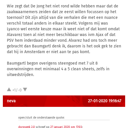
Wie zegt dat De Jong het niet rond wilde hebben maar dat de
zaakwaarnemers zeiden dat ze eerst willen focussen op het
toernooi? Dit zijn altijd van die verhalen die met een nuance
verschil totaal anders in elkaar steekt. Volgens mij was
Lyanco wel eerste keuze maar ik weet niet of dat komt omdat
Alavarez toen al niet meer beschikbaar was ivm Ajax of dat
PSV hem inderdaad minder vond. Alvarez had ons toch meer
gebracht dan Baumgartl denk ik, daarom is het ook gek te zien
dat hij in Amsterdam er niet aan te pas komt.
Baumgartl begon overigens steengoed met 7 uit 8
overwinningen met minimaal 4 a 5 clean sheets, zelfs in
uitwedstrijden.
+1/-0
neva
27-01-2020 19:16:47
open/sluit de onderstaande quote:
dorpsgek 2.0
schreef op
27 januari 2020 om 17:03
: