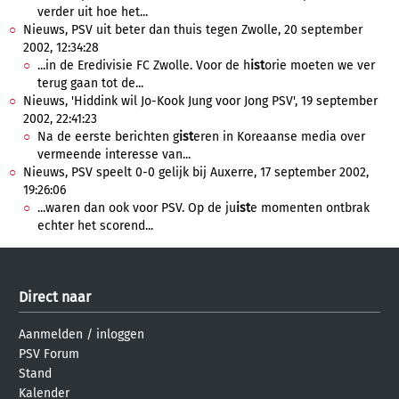
verder uit hoe het...
Nieuws, PSV uit beter dan thuis tegen Zwolle, 20 september
2002, 12:34:28
...in de Eredivisie FC Zwolle. Voor de h
ist
orie moeten we ver
terug gaan tot de...
Nieuws, 'Hiddink wil Jo-Kook Jung voor Jong PSV', 19 september
2002, 22:41:23
Na de eerste berichten g
ist
eren in Koreaanse media over
vermeende interesse van...
Nieuws, PSV speelt 0-0 gelijk bij Auxerre, 17 september 2002,
19:26:06
...waren dan ook voor PSV. Op de ju
ist
e momenten ontbrak
echter het scorend...
Direct naar
Aanmelden
/
inloggen
PSV Forum
Stand
Kalender