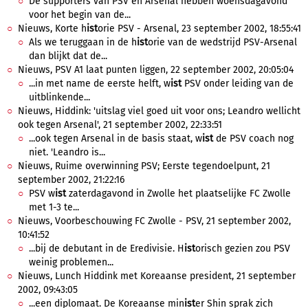
De supporters van PSV en Arsenal hebben woensdagavond
voor het begin van de...
Nieuws, Korte h
ist
orie PSV - Arsenal, 23 september 2002, 18:55:41
Als we teruggaan in de h
ist
orie van de wedstrijd PSV-Arsenal
dan blijkt dat de...
Nieuws, PSV A1 laat punten liggen, 22 september 2002, 20:05:04
...in met name de eerste helft, w
ist
PSV onder leiding van de
uitblinkende...
Nieuws, Hiddink: 'uitslag viel goed uit voor ons; Leandro wellicht
ook tegen Arsenal', 21 september 2002, 22:33:51
...ook tegen Arsenal in de basis staat, w
ist
de PSV coach nog
niet. 'Leandro is...
Nieuws, Ruime overwinning PSV; Eerste tegendoelpunt, 21
september 2002, 21:22:16
PSV w
ist
zaterdagavond in Zwolle het plaatselijke FC Zwolle
met 1-3 te...
Nieuws, Voorbeschouwing FC Zwolle - PSV, 21 september 2002,
10:41:52
...bij de debutant in de Eredivisie. H
ist
orisch gezien zou PSV
weinig problemen...
Nieuws, Lunch Hiddink met Koreaanse president, 21 september
2002, 09:43:05
...een diplomaat. De Koreaanse min
ist
er Shin sprak zich