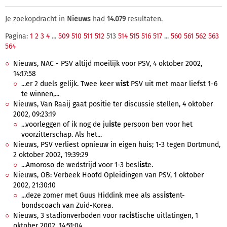
Je zoekopdracht in
Nieuws
had
14.079
resultaten.
Pagina:
1
2
3
4
...
509
510
511
512
513
514
515
516
517
...
560
561
562
563
564
Nieuws, NAC - PSV altijd moeilijk voor PSV, 4 oktober 2002,
14:17:58
...er 2 duels gelijk. Twee keer w
ist
PSV uit met maar liefst 1-6
te winnen,...
Nieuws, Van Raaij gaat positie ter discussie stellen, 4 oktober
2002, 09:23:19
...voorleggen of ik nog de ju
ist
e persoon ben voor het
voorzitterschap. Als het...
Nieuws, PSV verliest opnieuw in eigen huis; 1-3 tegen Dortmund,
2 oktober 2002, 19:39:29
...Amoroso de wedstrijd voor 1-3 besl
ist
e.
Nieuws, OB: Verbeek Hoofd Opleidingen van PSV, 1 oktober
2002, 21:30:10
...deze zomer met Guus Hiddink mee als ass
ist
ent-
bondscoach van Zuid-Korea.
Nieuws, 3 stadionverboden voor rac
ist
ische uitlatingen, 1
oktober 2002, 14:51:04