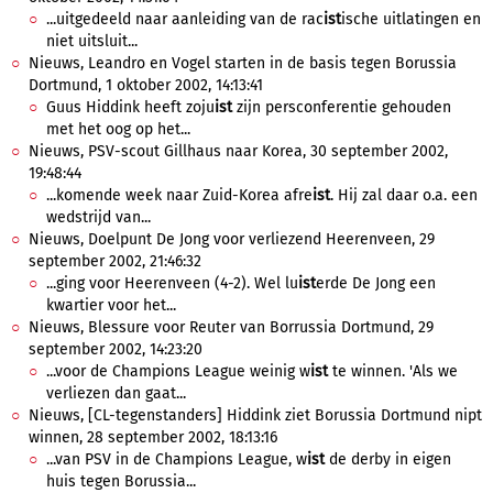
...uitgedeeld naar aanleiding van de rac
ist
ische uitlatingen en
niet uitsluit...
Nieuws, Leandro en Vogel starten in de basis tegen Borussia
Dortmund, 1 oktober 2002, 14:13:41
Guus Hiddink heeft zoju
ist
zijn persconferentie gehouden
met het oog op het...
Nieuws, PSV-scout Gillhaus naar Korea, 30 september 2002,
19:48:44
...komende week naar Zuid-Korea afre
ist
. Hij zal daar o.a. een
wedstrijd van...
Nieuws, Doelpunt De Jong voor verliezend Heerenveen, 29
september 2002, 21:46:32
...ging voor Heerenveen (4-2). Wel lu
ist
erde De Jong een
kwartier voor het...
Nieuws, Blessure voor Reuter van Borrussia Dortmund, 29
september 2002, 14:23:20
...voor de Champions League weinig w
ist
te winnen. 'Als we
verliezen dan gaat...
Nieuws, [CL-tegenstanders] Hiddink ziet Borussia Dortmund nipt
winnen, 28 september 2002, 18:13:16
...van PSV in de Champions League, w
ist
de derby in eigen
huis tegen Borussia...