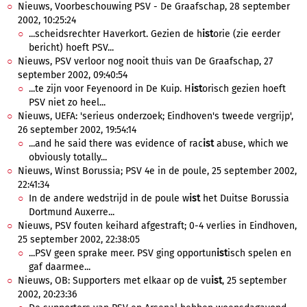
Nieuws, Voorbeschouwing PSV - De Graafschap, 28 september
2002, 10:25:24
...scheidsrechter Haverkort. Gezien de h
ist
orie (zie eerder
bericht) hoeft PSV...
Nieuws, PSV verloor nog nooit thuis van De Graafschap, 27
september 2002, 09:40:54
...te zijn voor Feyenoord in De Kuip. H
ist
orisch gezien hoeft
PSV niet zo heel...
Nieuws, UEFA: 'serieus onderzoek; Eindhoven's tweede vergrijp',
26 september 2002, 19:54:14
...and he said there was evidence of rac
ist
abuse, which we
obviously totally...
Nieuws, Winst Borussia; PSV 4e in de poule, 25 september 2002,
22:41:34
In de andere wedstrijd in de poule w
ist
het Duitse Borussia
Dortmund Auxerre...
Nieuws, PSV fouten keihard afgestraft; 0-4 verlies in Eindhoven,
25 september 2002, 22:38:05
...PSV geen sprake meer. PSV ging opportun
ist
isch spelen en
gaf daarmee...
Nieuws, OB: Supporters met elkaar op de vu
ist
, 25 september
2002, 20:23:36