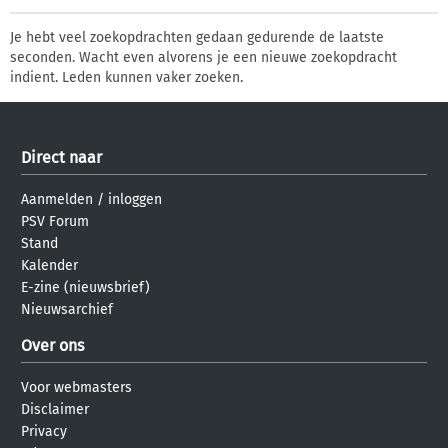
Je hebt veel zoekopdrachten gedaan gedurende de laatste
seconden. Wacht even alvorens je een nieuwe zoekopdracht
indient. Leden kunnen vaker zoeken.
Direct naar
Aanmelden
/
inloggen
PSV Forum
Stand
Kalender
E-zine (nieuwsbrief)
Nieuwsarchief
Over ons
Voor webmasters
Disclaimer
Privacy