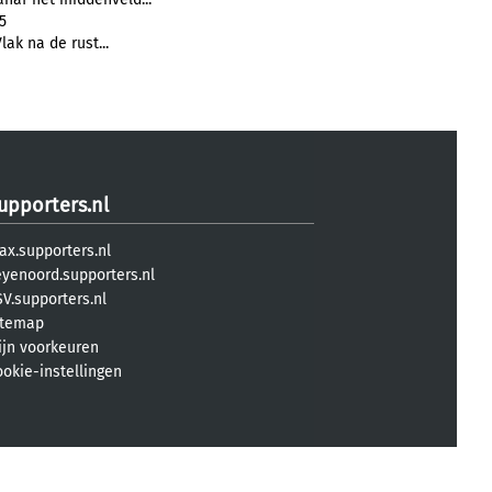
5
Vlak na de rust...
upporters.nl
ax.supporters.nl
eyenoord.supporters.nl
V.supporters.nl
itemap
ijn voorkeuren
ookie-instellingen