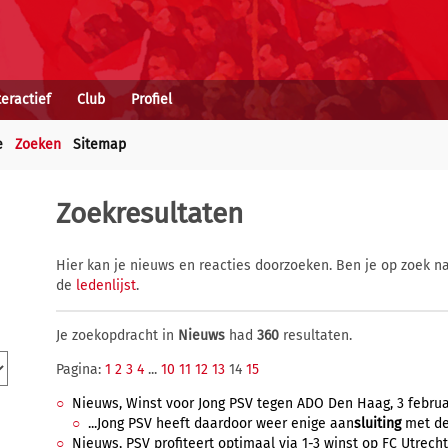
teractief
Club
Profiel
e
Zoeken
Sitemap
Zoekresultaten
Hier kan je nieuws en reacties doorzoeken. Ben je op zoek na
de
ledenlijst
.
Je zoekopdracht in
Nieuws
had
360
resultaten.
Pagina:
1
2
3
4
...
10
11
12
13
14
15
Nieuws, Winst voor Jong PSV tegen ADO Den Haag, 3 februar
...Jong PSV heeft daardoor weer enige aan
sluiting
met de 
Nieuws, PSV profiteert optimaal via 1-3 winst op FC Utrecht