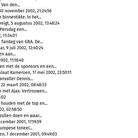
 Van den...
 30 november 2002, 21:24:56
r binnentikte. In het...
eigt, 5 augustus 2002, 13:48:24
Persdag een...
 11:34:01
 fandag van GBA. De...
, 9 juli 2002, 12:40:24
n aan...
002, 11:16:40
n met de sponsors en een...
aat Kameroen, 17 mei 2002, 22:50:11
anvaller Dennis...
 22 maart 2002, 08:48:33
n met Ajax. Vertrouwen...
:02
 houden met de top en...
02, 02:58:50
zullen doen en waar...
ecember 2001, 17:19:59
uropese toneel...
en, 1 december 2001, 09:49:03