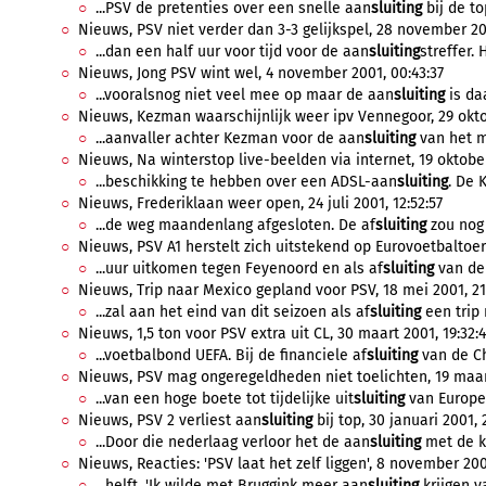
...PSV de pretenties over een snelle aan
sluiting
bij de top
Nieuws, PSV niet verder dan 3-3 gelijkspel, 28 november 20
...dan een half uur voor tijd voor de aan
sluiting
streffer. 
Nieuws, Jong PSV wint wel, 4 november 2001, 00:43:37
...vooralsnog niet veel mee op maar de aan
sluiting
is da
Nieuws, Kezman waarschijnlijk weer ipv Vennegoor, 29 okto
...aanvaller achter Kezman voor de aan
sluiting
van het m
Nieuws, Na winterstop live-beelden via internet, 19 oktober
...beschikking te hebben over een ADSL-aan
sluiting
. De 
Nieuws, Frederiklaan weer open, 24 juli 2001, 12:52:57
...de weg maandenlang afgesloten. De af
sluiting
zou nog
Nieuws, PSV A1 herstelt zich uitstekend op Eurovoetbaltoern
...uur uitkomen tegen Feyenoord en als af
sluiting
van de 
Nieuws, Trip naar Mexico gepland voor PSV, 18 mei 2001, 21
...zal aan het eind van dit seizoen als af
sluiting
een trip 
Nieuws, 1,5 ton voor PSV extra uit CL, 30 maart 2001, 19:32:
...voetbalbond UEFA. Bij de financiele af
sluiting
van de Ch
Nieuws, PSV mag ongeregeldheden niet toelichten, 19 maart
...van een hoge boete tot tijdelijke uit
sluiting
van Europee
Nieuws, PSV 2 verliest aan
sluiting
bij top, 30 januari 2001, 
...Door die nederlaag verloor het de aan
sluiting
met de ko
Nieuws, Reacties: 'PSV laat het zelf liggen', 8 november 200
...helft. 'Ik wilde met Bruggink meer aan
sluiting
krijgen v