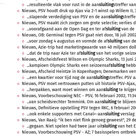
...resulteerde vlak voor rust in de aan
sluiting
streffer van
Nieuws, PSV houdt druk op Ajax via 2-1 winst op Willem II,
...slapende verdediging van PSV en de aan
sluiting
streffe
Nieuws, PSV maakt zich zorgen om grote selectie; verlies dr
...voorafgaand aan de Open Dag en ter af
sluiting
van de 
Nieuws, OB: Germinal tegen PSV gaat niet door, 18 juli 2002,
...voor zondag 4 augustus en vormde de af
sluiting
van de
Nieuws, Azie-trip had marketingwaarde van 40 miljoen dollar
...dat de trip naar Azie ter af
sluiting
van het vorige seizoe
Nieuws, Afscheidsfeest Wilson en Olympic Sharks, 13 juni 2
...kampioen Olympic Sharks een seizoensaf
sluiting
hebbe
Nieuws, Afscheid Heintze in Kopenhagen; Denemarken versl
...een kwartier voor tijd nog de aan
sluiting
streffer. PSV a
Nieuws, PSV moet vertrouwen putten uit historie PSV-Ajax,
...herpakken, want moet winnen om aan
sluiting
te krijge
Nieuws, Voorbeschouwing NEC - PSV, 16 februari 2002, 11:34
...van scheidsrechter Temmink. Om aan
sluiting
te blijven
Nieuws, Definitieve opstelling PSV tegen RKC, 6 februari 20
...ook enkele supporters met Canal+-aan
sluiting
verslag 
Nieuws, Van Raaij: "ik ben niet flink genoeg geweest", 29 d
...gegaan. Niet spelen had twee jaar uit
sluiting
van het E
Nieuws, Voorbeschouwing PSV - AZ; 7 basisspelers ontbrek