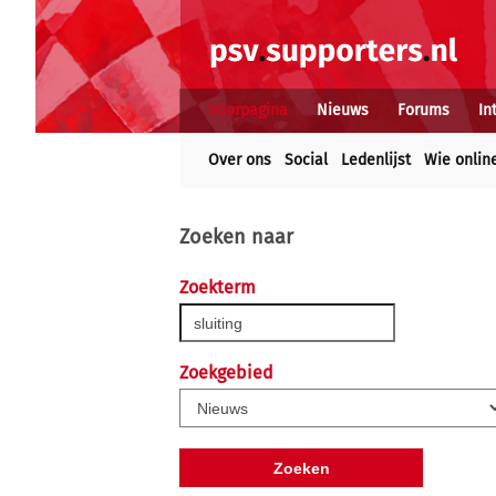
Voorpagina
Nieuws
Forums
In
Over ons
Social
Ledenlijst
Wie onlin
Zoeken naar
Zoekterm
Zoekgebied