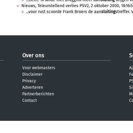
Nieuws, Teleurstellend verlies PSV2, 2 oktober 2000, 18:16:5
...voor rust scoorde Frank Broers de aan
sluiting
streffer. 
Over ons
S
Voor webmasters
Aj
Disclaimer
F
Privacy
PS
Adverteren
S
Partnerberichten
M
Contact
C