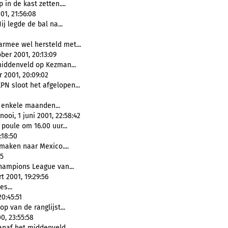
 in de kast zetten....
01, 21:56:08
Hij legde de bal na...
armee wel hersteld met...
ber 2001, 20:13:09
iddenveld op Kezman...
 2001, 20:09:02
KPN sloot het afgelopen...
 enkele maanden...
ooi, 1 juni 2001, 22:58:42
poule om 16.00 uur...
:18:50
maken naar Mexico....
45
ampions League van...
 2001, 19:29:56
s...
20:45:51
p van de ranglijst...
0, 23:55:58
anaf het middenveld...