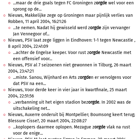
...maar de drie goals tegen FC Groningen z
orgde
wel voor een
sprong op de...
Nieuws, Makkelijke zege op Groningen maar pijnlijk verlies van
Robben, 11 april 2004, 16:21:26
...te nemen. Nadat hij gewisseld werd z
orgde
zijn vervanger
Jan Vennegoor of...
Nieuws, PSV laat zege liggen in Eindhoven: 1-1 tegen Newcastle ,
8 april 2004, 22:41:09
...achter de Engelse keeper. Voor rust z
orgde
Newcastle met
een offensief voor...
Nieuws, PSV al 7 seizoenen niet gewonnen in Tilburg, 26 maart
2004, 23:47:21
...miste. Sanou, Wijnhard en Arts z
orgde
n er vervolgens voor
dat PSV na een...
Nieuws, Voor derde keer in vier jaar in kwartfinale, 25 maart
2004, 22:51:56
...verbanning uit het eigen stadion bez
orgde
. In 2002 was de
uitschakeling net...
Nieuws, Auxerre onderuit bij Montpellier; Boumsong keert terug;
Blessure Cisse?, 20 maart 2004, 22:08:27
...koplopers daarmee oplopen. Mezague z
orgde
vlak na rust
voor de enige...