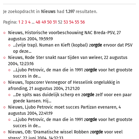
Je zoekopdracht in
Nieuws
had
1.397
resultaten.
Pagina:
1
2
3
4
...
48
49
50
51
52
53
54
55
56
Nieuws, Historische voorbeschouwing NAC Breda-PSV, 27
augustus 2004, 19:59:19
...(vrije trap). Numan en Kieft (kopbal) z
orgde
ervoor dat PSV
op deze...
Nieuws, Rode Ster snakt naar tijden van weleer, 22 augustus
2004, 12:23:16
...Ljubo Petrovic, de man die in 1991 z
orgde
voor het grootste
succes in de...
Nieuws, Topscorer Vennegoor of Hesselink ongelukkig in
afronding, 21 augustus 2004, 21:21:20
...De spits was duidelijk scherp en z
orgde
zelf voor een paar
goede kansen. Hij...
Nieuws, Ljubo Petrovic moet succes Partizan evenaren, 4
augustus 2004, 22:41:19
...Ljubo Petrovic, de man die in 1991 z
orgde
voor het grootste
succes in de...
Nieuws, OB: 'Dramatische wissel Robben z
orgde
voor veel
stress', 22 juni 2004, 14:32:33