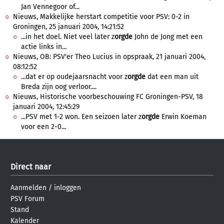
Jan Vennegoor of...
Nieuws, Makkelijke herstart competitie voor PSV: 0-2 in
Groningen, 25 januari 2004, 14:21:52
...in het doel. Niet veel later z
orgde
John de Jong met een
actie links in...
Nieuws, OB: PSV'er Theo Lucius in opspraak, 21 januari 2004,
08:12:52
...dat er op oudejaarsnacht voor z
orgde
dat een man uit
Breda zijn oog verloor....
Nieuws, Historische voorbeschouwing FC Groningen-PSV, 18
januari 2004, 12:45:29
...PSV met 1-2 won. Een seizoen later z
orgde
Erwin Koeman
voor een 2-0...
Direct naar
Aanmelden
/
inloggen
PSV Forum
Stand
Kalender