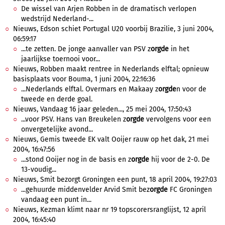
De wissel van Arjen Robben in de dramatisch verlopen
wedstrijd Nederland-...
Nieuws, Edson schiet Portugal U20 voorbij Brazilie, 3 juni 2004,
06:59:17
...te zetten. De jonge aanvaller van PSV z
orgde
in het
jaarlijkse toernooi voor...
Nieuws, Robben maakt rentree in Nederlands elftal; opnieuw
basisplaats voor Bouma, 1 juni 2004, 22:16:36
...Nederlands elftal. Overmars en Makaay z
orgde
n voor de
tweede en derde goal.
Nieuws, Vandaag 16 jaar geleden..., 25 mei 2004, 17:50:43
...voor PSV. Hans van Breukelen z
orgde
vervolgens voor een
onvergetelijke avond...
Nieuws, Gemis tweede EK valt Ooijer rauw op het dak, 21 mei
2004, 16:47:56
...stond Ooijer nog in de basis en z
orgde
hij voor de 2-0. De
13-voudig...
Nieuws, Smit bezorgt Groningen een punt, 18 april 2004, 19:27:03
...gehuurde middenvelder Arvid Smit bez
orgde
FC Groningen
vandaag een punt in...
Nieuws, Kezman klimt naar nr 19 topscorersranglijst, 12 april
2004, 16:45:40