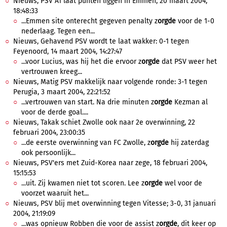
Nieuws, PSV A1 laat punten liggen in Emmen, 20 maart 2004,
18:48:33
...Emmen site onterecht gegeven penalty z
orgde
voor de 1-0
nederlaag. Tegen een...
Nieuws, Gehavend PSV wordt te laat wakker: 0-1 tegen
Feyenoord, 14 maart 2004, 14:27:47
...voor Lucius, was hij het die ervoor z
orgde
dat PSV weer het
vertrouwen kreeg...
Nieuws, Matig PSV makkelijk naar volgende ronde: 3-1 tegen
Perugia, 3 maart 2004, 22:21:52
...vertrouwen van start. Na drie minuten z
orgde
Kezman al
voor de derde goal....
Nieuws, Takak schiet Zwolle ook naar 2e overwinning, 22
februari 2004, 23:00:35
...de eerste overwinning van FC Zwolle, z
orgde
hij zaterdag
ook persoonlijk...
Nieuws, PSV'ers met Zuid-Korea naar zege, 18 februari 2004,
15:15:53
...uit. Zij kwamen niet tot scoren. Lee z
orgde
wel voor de
voorzet waaruit het...
Nieuws, PSV blij met overwinning tegen Vitesse; 3-0, 31 januari
2004, 21:19:09
...was opnieuw Robben die voor de assist z
orgde
, dit keer op