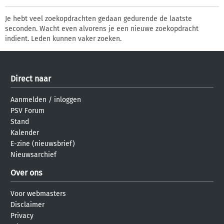
Je hebt veel zoekopdrachten gedaan gedurende de laatste
seconden. Wacht even alvorens je een nieuwe zoekopdracht
indient. Leden kunnen vaker zoeken.
Direct naar
Aanmelden
/
inloggen
PSV Forum
Stand
Kalender
E-zine (nieuwsbrief)
Nieuwsarchief
Over ons
Voor webmasters
Disclaimer
Privacy