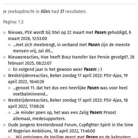
Je zoekopdracht in
Alles
had
37
resultaten.
Pagina: 1
2
Nieuws, PSV wordt bij titel op 22 maart met
Pasen
gehuldigd, 6
maart 2026, 12:53:00
...met zich meebrengt, in verband met
Pasen
zijn de meeste
mensen vrij, zal dit...
Nieuwsreacties, Hoe heeft Bosz transfer Van Persie gevolgd?, 26
februari 2025, 08:22:07
En volgend jaar is het gewoon weer
Pasen
! ;-)
Wedstrijdenreacties, Beker zondag 17 april 2022: PSV-Ajax, 19
april 2022, 16:40:26
...genoot 11. dat het dus een heerlijke
Pasen
was voor heel
voetbalminnend...
Wedstrijdenreacties, Beker zondag 17 april 2022: PSV-Ajax, 18
april 2022, 17:08:26
...ie minder poen op, het was een Zalig
Pasen
! Proost
allemaal, medesupporters.
Oude Jongens Krentenbrood Forum, Cupfighter Spirit in the time
of Rogerian Ambitions, 18 april 2022, 11:46:00
...Wij ontvingen de Heilige geest met
Pasen
en de kabouters