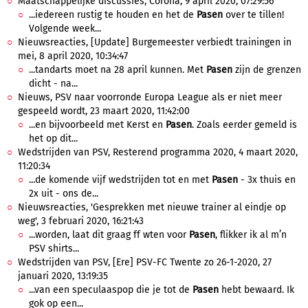
Maatschappelijke discussies, Corona, 9 april 2020, 07:29:56
...iedereen rustig te houden en het de
Pasen
over te tillen!
Volgende week...
Nieuwsreacties, [Update] Burgemeester verbiedt trainingen in
mei, 8 april 2020, 10:34:47
...tandarts moet na 28 april kunnen. Met
Pasen
zijn de grenzen
dicht - na...
Nieuws, PSV naar voorronde Europa League als er niet meer
gespeeld wordt, 23 maart 2020, 11:42:00
...en bijvoorbeeld met Kerst en
Pasen
. Zoals eerder gemeld is
het op dit...
Wedstrijden van PSV, Resterend programma 2020, 4 maart 2020,
11:20:34
...de komende vijf wedstrijden tot en met
Pasen
- 3x thuis en
2x uit - ons de...
Nieuwsreacties, 'Gesprekken met nieuwe trainer al eindje op
weg', 3 februari 2020, 16:21:43
...worden, laat dit graag ff wten voor
Pasen
, flikker ik al m’n
PSV shirts...
Wedstrijden van PSV, [Ere] PSV-FC Twente zo 26-1-2020, 27
januari 2020, 13:19:35
...van een speculaaspop die je tot de
Pasen
hebt bewaard. Ik
gok op een...