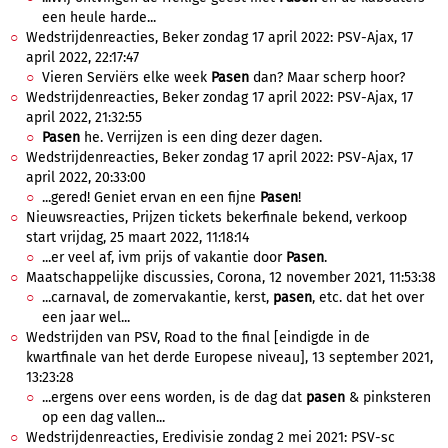
een heule harde...
Wedstrijdenreacties, Beker zondag 17 april 2022: PSV-Ajax, 17
april 2022, 22:17:47
Vieren Serviërs elke week
Pasen
dan? Maar scherp hoor?
Wedstrijdenreacties, Beker zondag 17 april 2022: PSV-Ajax, 17
april 2022, 21:32:55
Pasen
he. Verrijzen is een ding dezer dagen.
Wedstrijdenreacties, Beker zondag 17 april 2022: PSV-Ajax, 17
april 2022, 20:33:00
...gered! Geniet ervan en een fijne
Pasen
!
Nieuwsreacties, Prijzen tickets bekerfinale bekend, verkoop
start vrijdag, 25 maart 2022, 11:18:14
...er veel af, ivm prijs of vakantie door
Pasen
.
Maatschappelijke discussies, Corona, 12 november 2021, 11:53:38
...carnaval, de zomervakantie, kerst,
pasen
, etc. dat het over
een jaar wel...
Wedstrijden van PSV, Road to the final [eindigde in de
kwartfinale van het derde Europese niveau], 13 september 2021,
13:23:28
...ergens over eens worden, is de dag dat
pasen
& pinksteren
op een dag vallen...
Wedstrijdenreacties, Eredivisie zondag 2 mei 2021: PSV-sc