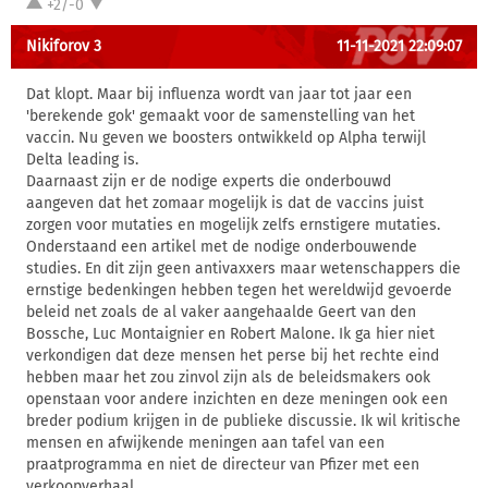
+2/-0
Nikiforov 3
11-11-2021 22:09:07
Dat klopt. Maar bij influenza wordt van jaar tot jaar een
'berekende gok' gemaakt voor de samenstelling van het
vaccin. Nu geven we boosters ontwikkeld op Alpha terwijl
Delta leading is.
Daarnaast zijn er de nodige experts die onderbouwd
aangeven dat het zomaar mogelijk is dat de vaccins juist
zorgen voor mutaties en mogelijk zelfs ernstigere mutaties.
Onderstaand een artikel met de nodige onderbouwende
studies. En dit zijn geen antivaxxers maar wetenschappers die
ernstige bedenkingen hebben tegen het wereldwijd gevoerde
beleid net zoals de al vaker aangehaalde Geert van den
Bossche, Luc Montaignier en Robert Malone. Ik ga hier niet
verkondigen dat deze mensen het perse bij het rechte eind
hebben maar het zou zinvol zijn als de beleidsmakers ook
openstaan voor andere inzichten en deze meningen ook een
breder podium krijgen in de publieke discussie. Ik wil kritische
mensen en afwijkende meningen aan tafel van een
praatprogramma en niet de directeur van Pfizer met een
verkoopverhaal.