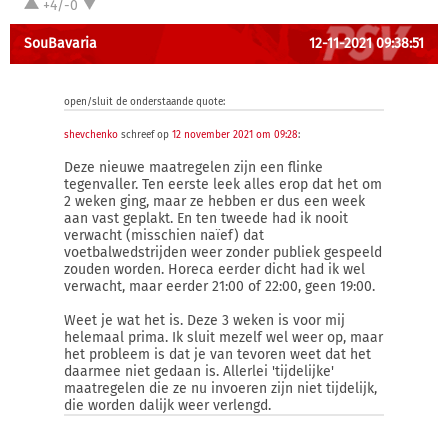
+4/-0
SouBavaria
12-11-2021 09:38:51
open/sluit de onderstaande quote:
shevchenko
schreef op
12 november 2021 om 09:28
:
Deze nieuwe maatregelen zijn een flinke
tegenvaller. Ten eerste leek alles erop dat het om
2 weken ging, maar ze hebben er dus een week
aan vast geplakt. En ten tweede had ik nooit
verwacht (misschien naïef) dat
voetbalwedstrijden weer zonder publiek gespeeld
zouden worden. Horeca eerder dicht had ik wel
verwacht, maar eerder 21:00 of 22:00, geen 19:00.
Weet je wat het is. Deze 3 weken is voor mij
helemaal prima. Ik sluit mezelf wel weer op, maar
het probleem is dat je van tevoren weet dat het
daarmee niet gedaan is. Allerlei 'tijdelijke'
maatregelen die ze nu invoeren zijn niet tijdelijk,
die worden dalijk weer verlengd.