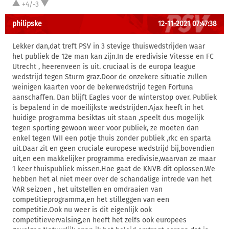
+4/-3
philipske
12-11-2021 07:47:38
Lekker dan,dat treft PSV in 3 stevige thuiswedstrijden waar
het publiek de 12e man kan zijn.In de eredivisie Vitesse en FC
Utrecht , heerenveen is uit. cruciaal is de europa league
wedstrijd tegen Sturm graz.Door de onzekere situatie zullen
weinigen kaarten voor de bekerwedstrijd tegen Fortuna
aanschaffen. Dan blijft Eagles voor de winterstop over. Publiek
is bepalend in de moeilijkste wedstrijden.Ajax heeft in het
huidige programma besiktas uit staan ,speelt dus mogelijk
tegen sporting gewoon weer voor publiek, ze moeten dan
enkel tegen WII een potje thuis zonder publiek ,rkc en sparta
uit.Daar zit en geen cruciale europese wedstrijd bij,bovendien
uit,en een makkelijker programma eredivisie,waarvan ze maar
1 keer thuispubliek missen.Hoe gaat de KNVB dit oplossen.We
hebben het al niet meer over de schandalige intrede van het
VAR seizoen , het uitstellen en omdraaien van
competitieprogramma,en het stilleggen van een
competitie.Ook nu weer is dit eigenlijk ook
competitievervalsing,en heeft het zelfs ook europees