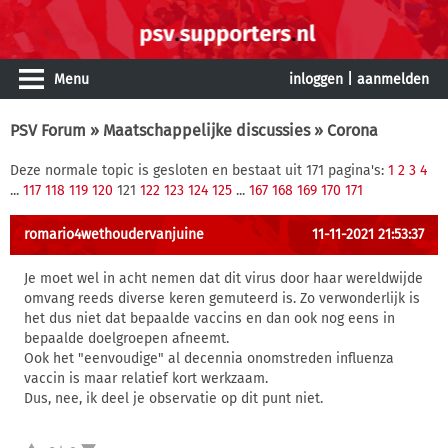
Menu
inloggen
|
aanmelden
PSV Forum
»
Maatschappelijke discussies
» Corona
Deze normale topic is gesloten en bestaat uit 171 pagina's:
1
2
3
4
...
117
118
119
120
121
122
123
124
125
...
167
168
169
170
171
romario4wethoudervanjuine
11-11-2021 21:53:37
Je moet wel in acht nemen dat dit virus door haar wereldwijde
omvang reeds diverse keren gemuteerd is. Zo verwonderlijk is
het dus niet dat bepaalde vaccins en dan ook nog eens in
bepaalde doelgroepen afneemt.
Ook het "eenvoudige" al decennia onomstreden influenza
vaccin is maar relatief kort werkzaam.
Dus, nee, ik deel je observatie op dit punt niet.