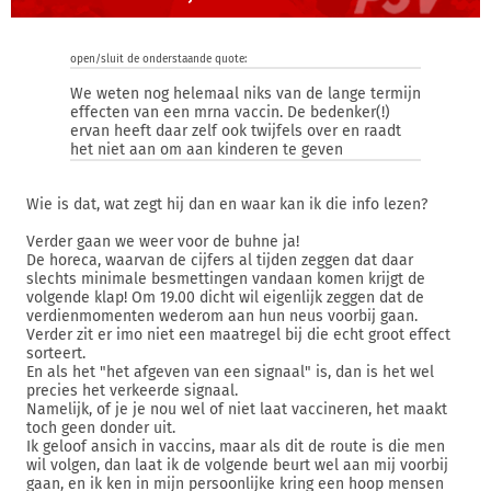
open/sluit de onderstaande quote:
We weten nog helemaal niks van de lange termijn
effecten van een mrna vaccin. De bedenker(!)
ervan heeft daar zelf ook twijfels over en raadt
het niet aan om aan kinderen te geven
Wie is dat, wat zegt hij dan en waar kan ik die info lezen?
Verder gaan we weer voor de buhne ja!
De horeca, waarvan de cijfers al tijden zeggen dat daar
slechts minimale besmettingen vandaan komen krijgt de
volgende klap! Om 19.00 dicht wil eigenlijk zeggen dat de
verdienmomenten wederom aan hun neus voorbij gaan.
Verder zit er imo niet een maatregel bij die echt groot effect
sorteert.
En als het "het afgeven van een signaal" is, dan is het wel
precies het verkeerde signaal.
Namelijk, of je je nou wel of niet laat vaccineren, het maakt
toch geen donder uit.
Ik geloof ansich in vaccins, maar als dit de route is die men
wil volgen, dan laat ik de volgende beurt wel aan mij voorbij
gaan, en ik ken in mijn persoonlijke kring een hoop mensen