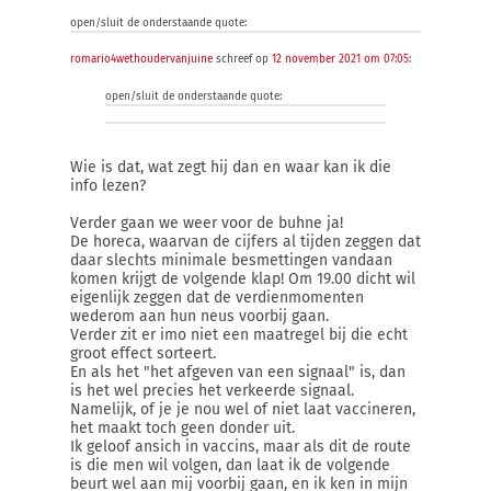
open/sluit de onderstaande quote:
romario4wethoudervanjuine
schreef op
12 november 2021 om 07:05
:
open/sluit de onderstaande quote:
Wie is dat, wat zegt hij dan en waar kan ik die
info lezen?
Verder gaan we weer voor de buhne ja!
De horeca, waarvan de cijfers al tijden zeggen dat
daar slechts minimale besmettingen vandaan
komen krijgt de volgende klap! Om 19.00 dicht wil
eigenlijk zeggen dat de verdienmomenten
wederom aan hun neus voorbij gaan.
Verder zit er imo niet een maatregel bij die echt
groot effect sorteert.
En als het "het afgeven van een signaal" is, dan
is het wel precies het verkeerde signaal.
Namelijk, of je je nou wel of niet laat vaccineren,
het maakt toch geen donder uit.
Ik geloof ansich in vaccins, maar als dit de route
is die men wil volgen, dan laat ik de volgende
beurt wel aan mij voorbij gaan, en ik ken in mijn