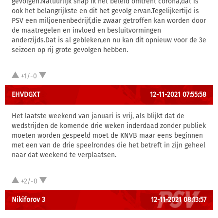
gevolgen.Natuurlijk snap ik het beleid omtrent corona,dat is
ook het belangrijkste en dit het gevolg ervan.Tegelijkertijd is
PSV een miljoenenbedrijf,die zwaar getroffen kan worden door
de maatregelen en invloed en besluitvormingen
anderzijds.Dat is al gebleken,en nu kan dit opnieuw voor de 3e
seizoen op rij grote gevolgen hebben.
+1/-0
EHVDGXT
12-11-2021 07:55:58
Het laatste weekend van januari is vrij, als blijkt dat de
wedstrijden de komende drie weken inderdaad zonder publiek
moeten worden gespeeld moet de KNVB maar eens beginnen
met een van de drie speelrondes die het betreft in zijn geheel
naar dat weekend te verplaatsen.
+2/-0
Nikiforov 3
12-11-2021 08:13:57