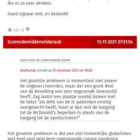
die er zo over denken.
Goed signaal omt, en bedankt!
+2/-0
Scorendemiddenvelderaub
12-11-2021 07:31:54
open/sluit de onderstaande quote:
eindhovian
schreef op
12 november 2021 om 06:36
:
Het grootste probleem is momenteel niet zozeer
de ongevaccineerden, maar dat een groot deel
van de bevolking een zeer ongezonde levensstijl
heeft. Zag laatst een plaatje voorbij komen met
de tekst “als 80% van de IC-patiënten ernstig
overgewicht heeft, moet je dan niet de toegang
tot de McDonald’s beperken in plaats van de
toegang tot de sportscholen?”
Het grootste probleem is dat een stel invloedrijke globalisten
met heel veel geld deze zogenaamde corona pandemie