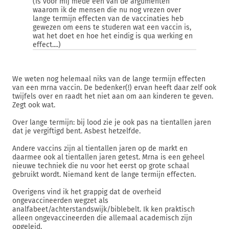
(Is voor mij mede een van de argumenten
waarom ik de mensen die nu nog vrezen over
lange termijn effecten van de vaccinaties heb
gewezen om eens te studeren wat een vaccin is,
wat het doet en hoe het eindig is qua werking en
effect....)
We weten nog helemaal niks van de lange termijn effecten
van een mrna vaccin. De bedenker(!) ervan heeft daar zelf ook
twijfels over en raadt het niet aan om aan kinderen te geven.
Zegt ook wat.
Over lange termijn: bij lood zie je ook pas na tientallen jaren
dat je vergiftigd bent. Asbest hetzelfde.
Andere vaccins zijn al tientallen jaren op de markt en
daarmee ook al tientallen jaren getest. Mrna is een geheel
nieuwe techniek die nu voor het eerst op grote schaal
gebruikt wordt. Niemand kent de lange termijn effecten.
Overigens vind ik het grappig dat de overheid
ongevaccineerden wegzet als
analfabeet/achterstandswijk/biblebelt. Ik ken praktisch
alleen ongevaccineerden die allemaal academisch zijn
opgeleid.