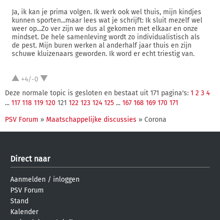
Ja, ik kan je prima volgen. Ik werk ook wel thuis, mijn kindjes
kunnen sporten...maar lees wat je schrijft: Ik sluit mezelf wel
weer op...Zo ver zijn we dus al gekomen met elkaar en onze
mindset. De hele samenleving wordt zo individualistisch als
de pest. Mijn buren werken al anderhalf jaar thuis en zijn
schuwe kluizenaars geworden. Ik word er echt triestig van.
+4/-0
Deze normale topic is gesloten en bestaat uit 171 pagina's:
1
2
3
4
...
117
118
119
120
121
122
123
124
125
...
167
168
169
170
171
PSV Forum
»
Maatschappelijke discussies
» Corona
Direct naar
Aanmelden
/
inloggen
PSV Forum
Stand
Kalender