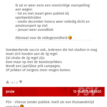
Ik zal er weer eens een voorzichtige voorspelling
aan wagen:
- tot en met maart geen publiek bij
sportwedstrijden
- medio december horeca weer volledig dicht en
amateursport op slot
- januari weer avondklok
Allemaal voor de volksgezondheid
Goedwerkende vaccin ook.. Iedereen die het stadion in mag
moet zich houden aan de 3g regel.
Zal straks de 2g regel zijn.
Kom maar op met de boosterprikken.
Wordt een jaarlijkse prik campagne.
Of prikken of nergens meer mogen komen.
+2/-2
psvjw
12-11-2021 08:53:03
PSV - Vitesse zonder publiek. Voelt als een thuiswedstrijd
voor hun