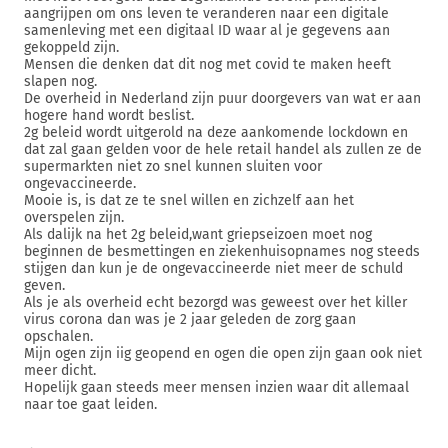
aangrijpen om ons leven te veranderen naar een digitale
samenleving met een digitaal ID waar al je gegevens aan
gekoppeld zijn.
Mensen die denken dat dit nog met covid te maken heeft
slapen nog.
De overheid in Nederland zijn puur doorgevers van wat er aan
hogere hand wordt beslist.
2g beleid wordt uitgerold na deze aankomende lockdown en
dat zal gaan gelden voor de hele retail handel als zullen ze de
supermarkten niet zo snel kunnen sluiten voor
ongevaccineerde.
Mooie is, is dat ze te snel willen en zichzelf aan het
overspelen zijn.
Als dalijk na het 2g beleid,want griepseizoen moet nog
beginnen de besmettingen en ziekenhuisopnames nog steeds
stijgen dan kun je de ongevaccineerde niet meer de schuld
geven.
Als je als overheid echt bezorgd was geweest over het killer
virus corona dan was je 2 jaar geleden de zorg gaan
opschalen.
Mijn ogen zijn iig geopend en ogen die open zijn gaan ook niet
meer dicht.
Hopelijk gaan steeds meer mensen inzien waar dit allemaal
naar toe gaat leiden.