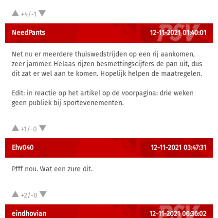
+4/-1
NeedPants
12-11-2021 01:40:01
Net nu er meerdere thuiswedstrijden op een rij aankomen,
zeer jammer. Helaas rijzen besmettingscijfers de pan uit, dus
dit zat er wel aan te komen. Hopelijk helpen de maatregelen.
Edit: in reactie op het artikel op de voorpagina: drie weken
geen publiek bij sportevenementen.
+1/-0
Ehv040
12-11-2021 03:47:31
Pfff nou. Wat een zure dit.
+2/-0
eindhovian
12-11-2021 06:36:02