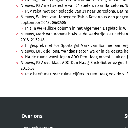
Nieuws, PSV met selectie van 21 spelers naar Barcelona, 17
PSV reist met een selectie van 21 naar Barcelona. Dat he
Nieuws, Willem van Hanegem: 'Pablo Rosario is een jongen 
september 2018, 06:32:05
In zijn wekelijkse column in het Algemeen Dagblad is W
Nieuws, Mark van Bommel: 'Als je de wedstrijd ziet hebbe
2018, 21:32:48
In gesprek met Fox Sports gaf Mark van Bommel aan erg bl
Nieuws, Luuk de Jong: 'Vandaag zaten we er in de eerste helf
Na de ruime winst tegen ADO Den Haag moest Luuk de Jo
Nieuws, PSV overklast ADO Den Haag, Érick Gutiérrez geeft 
20:25:53
PSV heeft met zeer ruime cijfers in Den Haag ook de vijf
Over ons
S