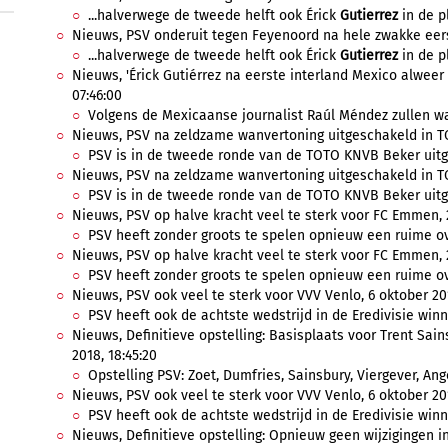
...halverwege de tweede helft ook Érick
Gutierrez
in de p
Nieuws, PSV onderuit tegen Feyenoord na hele zwakke eerst
...halverwege de tweede helft ook Érick
Gutierrez
in de p
Nieuws, 'Érick Gutiérrez na eerste interland Mexico alweer
07:46:00
Volgens de Mexicaanse journalist Raúl Méndez zullen waar
Nieuws, PSV na zeldzame wanvertoning uitgeschakeld in TO
PSV is in de tweede ronde van de TOTO KNVB Beker uitg
Nieuws, PSV na zeldzame wanvertoning uitgeschakeld in TO
PSV is in de tweede ronde van de TOTO KNVB Beker uitg
Nieuws, PSV op halve kracht veel te sterk voor FC Emmen, 
PSV heeft zonder groots te spelen opnieuw een ruime ov
Nieuws, PSV op halve kracht veel te sterk voor FC Emmen, 2
PSV heeft zonder groots te spelen opnieuw een ruime ov
Nieuws, PSV ook veel te sterk voor VVV Venlo, 6 oktober 201
PSV heeft ook de achtste wedstrijd in de Eredivisie winn
Nieuws, Definitieve opstelling: Basisplaats voor Trent Sai
2018, 18:45:20
Opstelling PSV: Zoet, Dumfries, Sainsbury, Viergever, Angel
Nieuws, PSV ook veel te sterk voor VVV Venlo, 6 oktober 201
PSV heeft ook de achtste wedstrijd in de Eredivisie winn
Nieuws, Definitieve opstelling: Opnieuw geen wijzigingen in