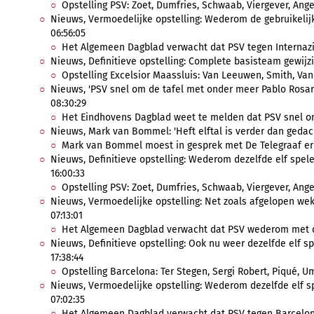
Opstelling PSV: Zoet, Dumfries, Schwaab, Viergever, Angeli
Nieuws, Vermoedelijke opstelling: Wederom de gebruikelijke
06:56:05
Het Algemeen Dagblad verwacht dat PSV tegen Internazio
Nieuws, Definitieve opstelling: Complete basisteam gewijzi
Opstelling Excelsior Maassluis: Van Leeuwen, Smith, Van d
Nieuws, 'PSV snel om de tafel met onder meer Pablo Rosari
08:30:29
Het Eindhovens Dagblad weet te melden dat PSV snel om 
Nieuws, Mark van Bommel: 'Heft elftal is verder dan gedach
Mark van Bommel moest in gesprek met De Telegraaf erke
Nieuws, Definitieve opstelling: Wederom dezelfde elf spel
16:00:33
Opstelling PSV: Zoet, Dumfries, Schwaab, Viergever, Angeli
Nieuws, Vermoedelijke opstelling: Net zoals afgelopen wek
07:13:01
Het Algemeen Dagblad verwacht dat PSV wederom met dez
Nieuws, Definitieve opstelling: Ook nu weer dezelfde elf s
17:38:44
Opstelling Barcelona: Ter Stegen, Sergi Robert, Piqué, Umtit
Nieuws, Vermoedelijke opstelling: Wederom dezelfde elf sp
07:02:35
Het Algemeen Dagblad verwacht dat PSV tegen Barcelona