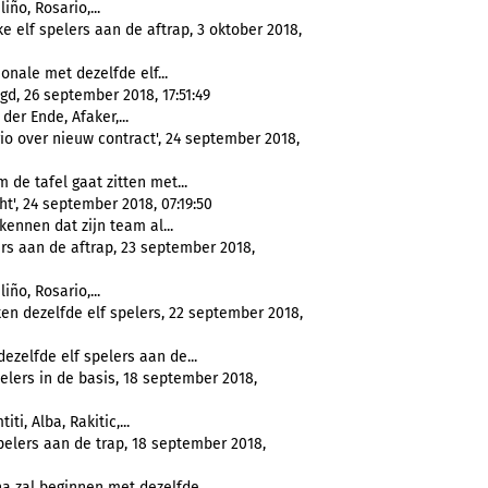
ño, Rosario,...
 elf spelers aan de aftrap, 3 oktober 2018,
nale met dezelfde elf...
gd, 26 september 2018, 17:51:49
er Ende, Afaker,...
o over nieuw contract', 24 september 2018,
de tafel gaat zitten met...
t', 24 september 2018, 07:19:50
nnen dat zijn team al...
ers aan de aftrap, 23 september 2018,
ño, Rosario,...
en dezelfde elf spelers, 22 september 2018,
elfde elf spelers aan de...
pelers in de basis, 18 september 2018,
i, Alba, Rakitic,...
elers aan de trap, 18 september 2018,
 zal beginnen met dezelfde...