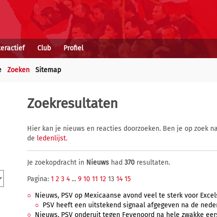
teractief
Club
Profiel
e
Zoeken
Sitemap
Zoekresultaten
Hier kan je nieuws en reacties doorzoeken. Ben je op zoek na
de
ledenlijst
.
Je zoekopdracht in
Nieuws
had
370
resultaten.
Pagina:
1
2
3
4
...
9
10
11
12
13
14
15
Nieuws, PSV op Mexicaanse avond veel te sterk voor Excels
PSV heeft een uitstekend signaal afgegeven na de neder
Nieuws, PSV onderuit tegen Feyenoord na hele zwakke eerst