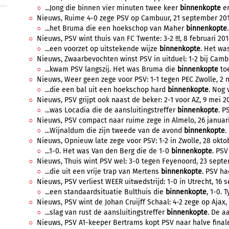
...Jong die binnen vier minuten twee keer
binnenkopte
en
Nieuws, Ruime 4-0 zege PSV op Cambuur, 21 september 2014
...het Bruma die een hoekschop van Maher
binnenkopte
Nieuws, PSV wint thuis van FC Twente: 3-2 !!!, 8 februari 2014
...een voorzet op uitstekende wijze
binnenkopte
. Het wa
Nieuws, Zwaarbevochten winst PSV in uitduel: 1-2 bij Cambuu
...kwam PSV langszij. Het was Bruma die
binnenkopte
toe
Nieuws, Weer geen zege voor PSV: 1-1 tegen PEC Zwolle, 2 
...die een bal uit een hoekschop hard
binnenkopte
. Nog 
Nieuws, PSV grijpt ook naast de beker: 2-1 voor AZ, 9 mei 20
...was Locadia die de aansluitingstreffer
binnenkopte
. P
Nieuws, PSV compact naar ruime zege in Almelo, 26 januari 
...Wijnaldum die zijn tweede van de avond
binnenkopte
.
Nieuws, Opnieuw late zege voor PSV: 1-2 in Zwolle, 28 oktob
...1-0. Het was Van den Berg die de 1-0
binnenkopte
. PSV
Nieuws, Thuis wint PSV wel: 3-0 tegen Feyenoord, 23 septe
...die uit een vrije trap van Mertens
binnenkopte
. PSV ha
Nieuws, PSV verliest WEER uitwedstrijd: 1-0 in Utrecht, 16 s
...een standaardsituatie Bulthuis die
binnenkopte
, 1-0. 
Nieuws, PSV wint de Johan Cruijff Schaal: 4-2 zege op Ajax, 
...slag van rust de aansluitingstreffer
binnenkopte
. De aa
Nieuws, PSV A1-keeper Bertrams kopt PSV naar halve finale