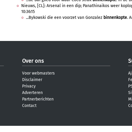
Nieuws, [CL]: Arsenal in een dip; Panathinaikos weer kop
10:36:15
...Bykowski die een voorzet van Gonzalez
binnenkopte
. 
Over ons
S
Voor webmasters
Aj
Disclaimer
F
Privacy
PS
Adverteren
S
Partnerberichten
M
Contact
C