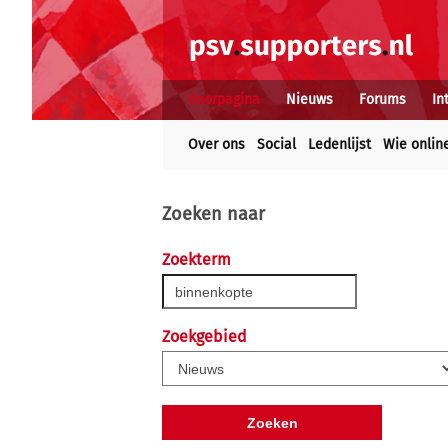
Voorpagina
Nieuws
Forums
In
Over ons
Social
Ledenlijst
Wie onlin
Zoeken naar
Zoekterm
Zoekgebied