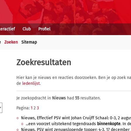
teractief
Club
Profiel
e
Zoeken
Sitemap
Zoekresultaten
Hier kan je nieuws en reacties doorzoeken. Ben je op zoek na
de
ledenlijst
.
Je zoekopdracht in
Nieuws
had
55
resultaten.
Pagina:
1
2
3
Nieuws, Effectief PSV wint Johan Cruijff Schaal: 0-3, 2 augus
...een voorzet uitstekend tegendraads
binnenkopte
. In d
Nieuws, PSV wint zenuwslopende topper: 4-3, 17 december 2