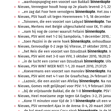
...wanhoopspoging een voorzet van Bakkali
binnenkopte
Nieuws, Vennegoor houdt hoop op 2e plaats levend: 2-1, 22 a
...en zag dat Foor hem vervolgens
binnenkopte
. Het zou 
Nieuws, PSV haalt uit tegen Heerenveen: 1-5, 18 december 2
...Toivonen, die een voorzet van Labyad
binnenkopte
. Tw
Nieuws, Mertens met België uitgeschakeld voor EK, 11 oktob
...nam hij nog de corner waaruit Fellaini
binnenkopte
.
Nieuws, PSV wint met 1-2 bij Sampdoria, 1 december 2010, 
...toen Pazzini in de verre hoek
binnenkopte
, onhoudbaar 
Nieuws, Eenvoudige 0-2 zege bij Vitesse, 27 oktober 2010, 2
...het Reis die een voorzet van Dzsudzsak
binnenkopte
. 
Nieuws, PSV wint met 3-0 van VVV, 3 oktober 2010, 18:20:25
...in de lucht een corner van Dzsudzsak
binnenkopte
. Ui
Nieuws, PSV WINT WEER NIET: 1-1, 20 maart 2010, 21:37:25
...Koevermans een voorzet van manolev
binnenkopte
. H
Nieuws, PSV wint met 4-1 van De Graafschap, 24 februari 20
...Lazovic, die een assist van Afellay
binnenkopte
. Na rus
Nieuws, Gomes redt gelijkspel voor PSV: 1-1, 9 februari 2008
...bij de vrijstaande Bakkal, die de 1-0
binnenkopte
. PSV 
Nieuws, Heel moeizame zege tegen GA Eagles: 3-2, 25 januar
...Kone 11 minuten voor tijd de 3-1
binnenkopte
uit een v
Nieuws, PSV vernedert Ajax in de Arena: 0-4, 20 maart 2005,
...de bal goed voor waar Cocu strak
binnenkopte
. In de b