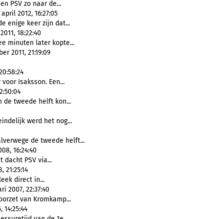
en PSV zo naar de...
pril 2012, 16:27:05
de enige keer zijn dat...
011, 18:22:40
ee minuten later kopte...
er 2011, 21:19:09
20:58:24
voor Isaksson. Een...
2:50:04
In de tweede helft kon...
teindelijk werd het nog...
alverwege de tweede helft...
08, 16:24:40
t dacht PSV via...
, 21:25:14
leek direct in...
i 2007, 22:37:40
oorzet van Kromkamp...
 14:25:44
lessuretijd van de 1e...