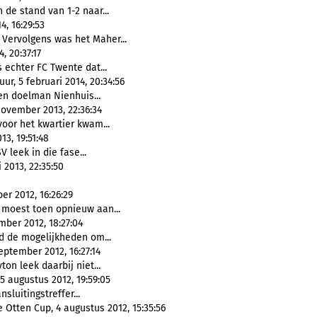
 de stand van 1-2 naar...
, 16:29:53
. Vervolgens was het Maher...
, 20:37:17
s echter FC Twente dat...
r, 5 februari 2014, 20:34:56
n doelman Nienhuis...
november 2013, 22:36:34
voor het kwartier kwam...
13, 19:51:48
SV leek in die fase...
2013, 22:35:50
er 2012, 16:26:29
 moest toen opnieuw aan...
mber 2012, 18:27:04
d de mogelijkheden om...
eptember 2012, 16:27:14
Tyton leek daarbij niet...
5 augustus 2012, 19:59:05
nsluitingstreffer...
 Otten Cup, 4 augustus 2012, 15:35:56