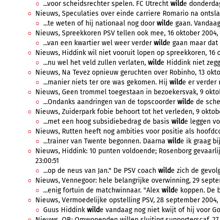
...voor scheidsrechter spelen. FC Utrecht
wild
e donderdag
Nieuws, Speculaties over einde carriere Romario na ontslag
...te weten of hij nationaal nog door
wild
e gaan. Vandaag 
Nieuws, Spreekkoren PSV tellen ook mee, 16 oktober 2004, 
...van een kwartier wel weer verder
wild
e gaan maar dat 
Nieuws, Hiddink wil niet vooruit lopen op spreekkoren, 16 o
...nu wel het veld zullen verlaten,
wild
e Hiddink niet zegge
Nieuws, Na Tevez opnieuw geruchten over Robinho, 13 oktob
...manier niets ter ore was gekomen. Hij
wild
e er verder n
Nieuws, Geen trommel toegestaan in bezoekersvak, 9 oktob
...Ondanks aandringen van de topscoorder
wild
e de sche
Nieuws, Zuiderpark fobie behoort tot het verleden, 9 oktobe
...met een hoog subsidiebedrag de basis
wild
e leggen vo
Nieuws, Rutten heeft nog ambities voor positie als hoofdco
...trainer van Twente begonnen. Daarna
wild
e ik graag bi
Nieuws, Hiddink: 10 punten voldoende; Rosenborg gevaarli
23:00:51
...op de neus van Jan." De PSV coach
wild
e zich de gevolg
Nieuws, Vennegoor: hele belangrijke overwinning, 29 septe
...enig fortuin de matchwinnaar. "Alex
wild
e koppen. De b
Nieuws, Vermoedelijke opstelling PSV, 28 september 2004, 
Guus Hiddink
wild
e vandaag nog niet kwijt of hij voor Go
Nieuws, OB: Omwonenden willen sluiting supporterscaf, 27 