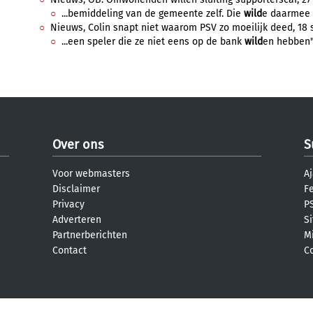
...bemiddeling van de gemeente zelf. Die
wild
e daarmee 
Nieuws, Colin snapt niet waarom PSV zo moeilijk deed, 18 
...een speler die ze niet eens op de bank
wild
en hebben",
Over ons
S
Voor webmasters
Aj
Disclaimer
F
Privacy
PS
Adverteren
S
Partnerberichten
M
Contact
C