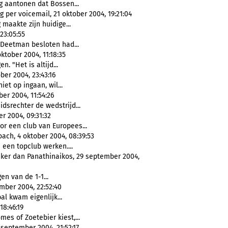
 aantonen dat Bossen...
 per voicemail, 21 oktober 2004, 19:21:04
maakte zijn huidige...
23:05:55
Deetman besloten had...
ktober 2004, 11:18:35
n. "Het is altijd...
er 2004, 23:43:16
iet op ingaan, wil...
er 2004, 11:54:26
idsrechter de wedstrijd...
r 2004, 09:31:32
or een club van Europees...
ach, 4 oktober 2004, 08:39:53
j een topclub werken....
jker dan Panathinaikos, 29 september 2004,
en van de 1-1...
mber 2004, 22:52:40
al kwam eigenlijk...
18:46:19
mes of Zoetebier kiest,...
september 2004, 21:52:17