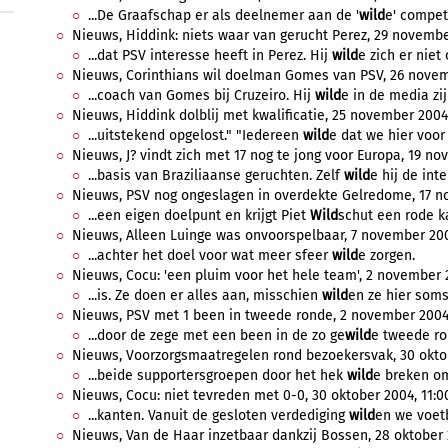
...De Graafschap er als deelnemer aan de '
wild
e' compet
Nieuws, Hiddink: niets waar van gerucht Perez, 29 november
...dat PSV interesse heeft in Perez. Hij
wild
e zich er niet
Nieuws, Corinthians wil doelman Gomes van PSV, 26 novemb
...coach van Gomes bij Cruzeiro. Hij
wild
e in de media zij
Nieuws, Hiddink dolblij met kwalificatie, 25 november 2004
...uitstekend opgelost." "Iedereen
wild
e dat we hier voor
Nieuws, J? vindt zich met 17 nog te jong voor Europa, 19 no
...basis van Braziliaanse geruchten. Zelf
wild
e hij de inte
Nieuws, PSV nog ongeslagen in overdekte Gelredome, 17 no
...een eigen doelpunt en krijgt Piet
Wild
schut een rode kaa
Nieuws, Alleen Luinge was onvoorspelbaar, 7 november 2004
...achter het doel voor wat meer sfeer
wild
e zorgen.
Nieuws, Cocu: 'een pluim voor het hele team', 2 november 2
...is. Ze doen er alles aan, misschien
wild
en ze hier soms 
Nieuws, PSV met 1 been in tweede ronde, 2 november 2004,
...door de zege met een been in de zo ge
wild
e tweede ro
Nieuws, Voorzorgsmaatregelen rond bezoekersvak, 30 oktobe
...beide supportersgroepen door het hek
wild
e breken om
Nieuws, Cocu: niet tevreden met 0-0, 30 oktober 2004, 11:00
...kanten. Vanuit de gesloten verdediging
wild
en we voet
Nieuws, Van de Haar inzetbaar dankzij Bossen, 28 oktober 2