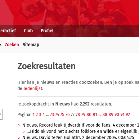
teractief
Club
Profiel
e
Zoeken
Sitemap
Zoekresultaten
Hier kan je nieuws en reacties doorzoeken. Ben je op zoek na
de
ledenlijst
.
Je zoekopdracht in
Nieuws
had
2.292
resultaten.
Pagina:
1
2
3
4
...
73
74
75
76
77
78
79
80
81
...
88
89
90
91
92
Nieuws, Record leuk tijdverdrijf voor de fans, 4 december 2
...Hiddink vond het slechts folklore en
wild
e er eigenlijk
Nieuws, David tegen Goliath?, 2 december 2004, 00:04:25