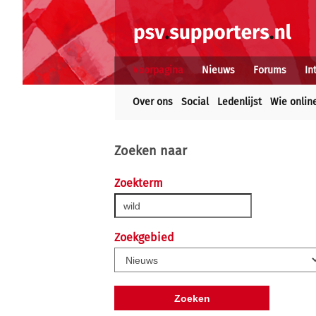
Voorpagina
Nieuws
Forums
In
Over ons
Social
Ledenlijst
Wie onlin
Zoeken naar
Zoekterm
Zoekgebied