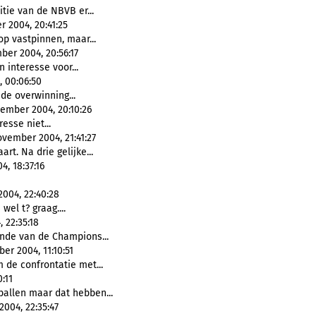
itie van de NBVB er...
 2004, 20:41:25
 op vastpinnen, maar...
er 2004, 20:56:17
n interesse voor...
, 00:06:50
 de overwinning...
vember 2004, 20:10:26
resse niet...
vember 2004, 21:41:27
rt. Na drie gelijke...
, 18:37:16
004, 22:40:28
wel t? graag....
 22:35:18
nde van de Champions...
r 2004, 11:10:51
 de confrontatie met...
:11
ballen maar dat hebben...
004, 22:35:47