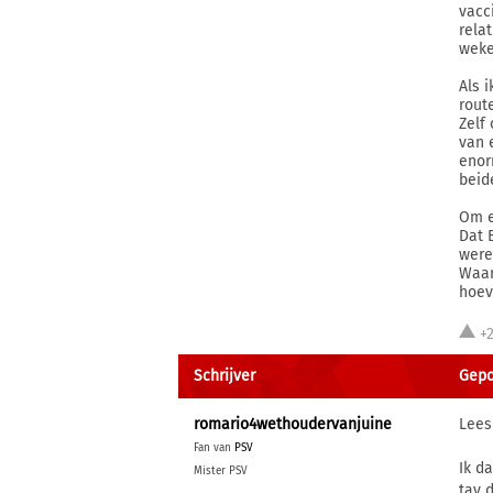
vacc
rela
weke
Als 
rout
Zelf
van 
enor
beid
Om e
Dat 
were
Waar
hoev
+2
Schrijver
Gepos
romario4wethoudervanjuine
Lees
Fan van
PSV
Ik d
Mister PSV
tav d