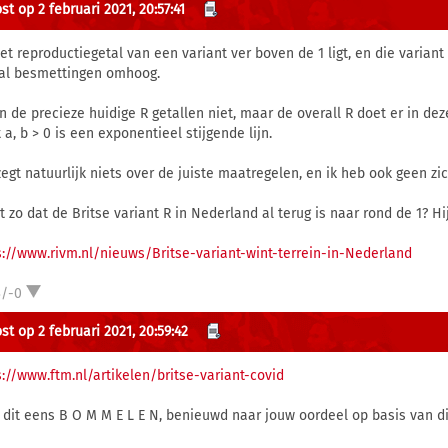
t op 2 februari 2021, 20:57:41
het reproductiegetal van een variant ver boven de 1 ligt, en die variant
al besmettingen omhoog.
n de precieze huidige R getallen niet, maar de overall R doet er in deze
 a, b > 0 is een exponentieel stijgende lijn.
zegt natuurlijk niets over de juiste maatregelen, en ik heb ook geen zi
et zo dat de Britse variant R in Nederland al terug is naar rond de 1? H
s://www.rivm.nl/nieuws/Britse-variant-wint-terrein-in-Nederland
3/-0
st op 2 februari 2021, 20:59:42
s://www.ftm.nl/artikelen/britse-variant-covid
 dit eens B O M M E L E N, benieuwd naar jouw oordeel op basis van dit