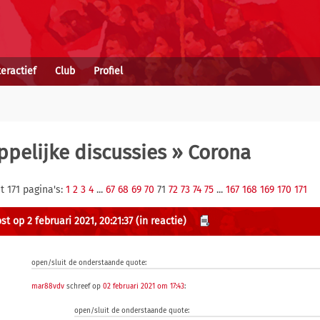
teractief
Club
Profiel
pelijke discussies
» Corona
t 171 pagina's:
1
2
3
4
...
67
68
69
70
71
72
73
74
75
...
167
168
169
170
171
t op 2 februari 2021, 20:21:37
(in reactie)
open/sluit de onderstaande quote:
mar88vdv
schreef op
02 februari 2021 om 17:43
:
open/sluit de onderstaande quote: