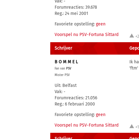
Vak: -
Forumreacties: 39.678
Reg.: 24 mei 2001
Favoriete opstelling:
geen
Voorspel nu PSV-Fortuna Sittard
+
Schrijver
Gepos
B O M M E L
Ik h
'ftm'
Fan van
PSV
Mister PSV
Uit: Belfast
Vak: -
Forumreacties: 21.056
Reg.: 6 februari 2000
Favoriete opstelling:
geen
Voorspel nu PSV-Fortuna Sittard
+
Schrijver
Gepos