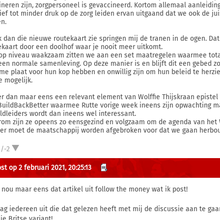
ineren zijn, zorgpersoneel is gevaccineerd. Kortom allemaal aanleidi
tief tot minder druk op de zorg leiden ervan uitgaand dat we ook de j
n.
ik dan die nieuwe routekaart zie springen mij de tranen in de ogen. Dat
ekaart door een doolhof waar je nooit meer uitkomt.
 op niveau waakzaam zitten we aan een set maatregelen waarmee tota
een normale samenleving. Op deze manier is en blijft dit een gebed zo
me plaat voor hun kop hebben en onwillig zijn om hun beleid te herzien
e mogelijk.
r dan maar eens een relevant element van Wolffie Thijskraan epistel u
BuildBackBetter waarmee Rutte vorige week ineens zijn opwachting maa
ldleiders wordt dan ineens wel interessant.
om zijn ze opeens zo eensgezind en volgzaam om de agenda van het W
er moet de maatschappij worden afgebroken voor dat we gaan herbo
/-2
t op 2 februari 2021, 20:25:13
 nou maar eens dat artikel uit follow the money wat ik post!
aag iedereen uit die dat gelezen heeft met mij de discussie aan te ga
ie Britse variant!