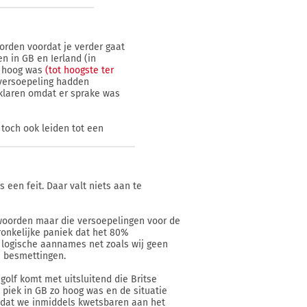
orden voordat je verder gaat
n in GB en Ierland (in
o hoog was
(tot hoogste ter
 versoepeling hadden
rklaren omdat er sprake was
t toch ook leiden tot een
s een feit. Daar valt niets aan te
woorden maar die versoepelingen voor de
ronkelijke paniek dat het 80%
n logische aannames net zoals wij geen
n besmettingen.
golf komt met uitsluitend die Britse
e piek in GB zo hoog was en de situatie
op dat we inmiddels kwetsbaren aan het