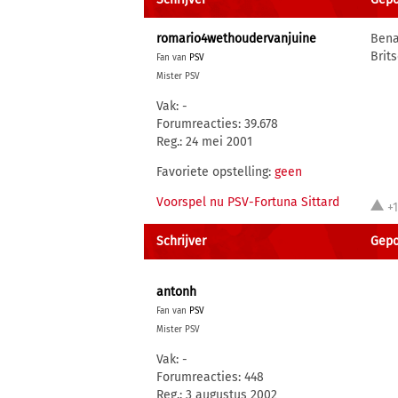
romario4wethoudervanjuine
Bena
Brit
Fan van
PSV
Mister PSV
Vak: -
Forumreacties: 39.678
Reg.: 24 mei 2001
Favoriete opstelling:
geen
Voorspel nu PSV-Fortuna Sittard
+
Schrijver
Gepos
antonh
Fan van
PSV
Mister PSV
Vak: -
Forumreacties: 448
Reg.: 3 augustus 2002