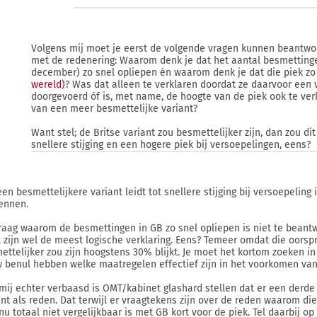
Volgens mij moet je eerst de volgende vragen kunnen beantwo
met de redenering: Waarom denk je dat het aantal besmettinge
december) zo snel opliepen én waarom denk je dat die piek z
wereld)
? Was dat alleen te verklaren doordat ze daarvoor een
doorgevoerd óf is, met name, de hoogte van de piek ook te ve
van een meer besmettelijke variant?
Want stel; de Britse variant zou besmettelijker zijn, dan zou di
snellere stijging en een hogere piek bij versoepelingen, eens?
en besmettelijkere variant leidt tot snellere stijging bij versoepeling i
ennen.
raag waarom de besmettingen in GB zo snel opliepen is niet te beant
t zijn wel de meest logische verklaring. Eens? Temeer omdat die oorsp
ettelijker zou zijn hoogstens 30% blijkt. Je moet het kortom zoeken i
w benul hebben welke maatregelen effectief zijn in het voorkomen va
mij echter verbaasd is OMT/kabinet glashard stellen dat er een derde 
ant als reden. Dat terwijl er vraagtekens zijn over de reden waarom di
 nu totaal niet vergelijkbaar is met GB kort voor de piek. Tel daarbij 