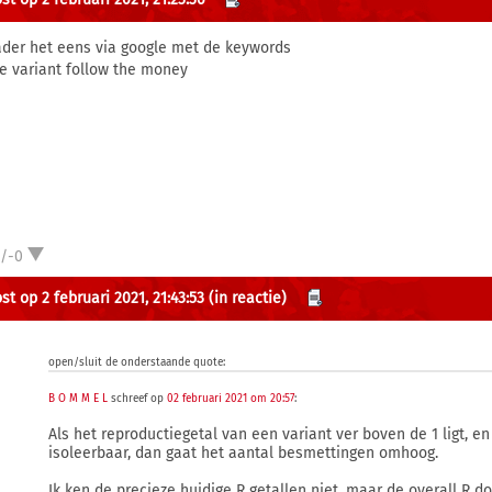
der het eens via google met de keywords
se variant follow the money
1/-0
t op 2 februari 2021, 21:43:53
(in reactie)
open/sluit de onderstaande quote:
B O M M E L
schreef op
02 februari 2021 om 20:57
:
Als het reproductiegetal van een variant ver boven de 1 ligt, en
isoleerbaar, dan gaat het aantal besmettingen omhoog.
Ik ken de precieze huidige R getallen niet, maar de overall R do