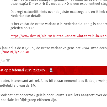
deze. exp(a t) + exp(-b t) , met a, b > 0 is een exponentieel stij
Dat zegt natuurlijk niets over de juiste maatregelen, en ik heb 
Nederlandse details.
Is het zo dat de Britse variant R in Nederland al terug is naar 
geleden op 1.27
https://www.rivm.nl/nieuws/Britse-variant-wint-terrein-in-Ned
5 januari is de R 1,28 bij de Britse variant volgens het RIVM. Twee derd
s://nos.nl/l/2367040
2/-0
st op 2 februari 2021, 23:23:05
ouder, interessant artikel. Alles bij elkaar nemend lees ik dat je wein
ettelijkheid van de B.V.
 ook dat het onderzoek geleid door Pouwels wel iets aangeeft over de 
 speciale leeftijdsgroep effecten zijn.