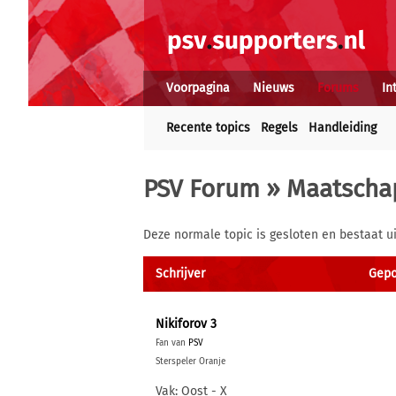
Voorpagina
Nieuws
Forums
In
Recente topics
Regels
Handleiding
PSV Forum
»
Maatschap
Deze normale topic is gesloten en bestaat ui
Schrijver
Gepos
Nikiforov 3
Fan van
PSV
Sterspeler Oranje
Vak: Oost - X