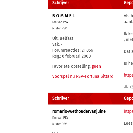
Schrijver
Gepos
B O M M E L
Als 
aant
Fan van
PSV
Mister PSV
Ik ke
Uit: Belfast
, met
Vak: -
Forumreacties: 21.056
Dat 
Reg.: 6 februari 2000
Is h
Favoriete opstelling:
geen
http
Voorspel nu PSV-Fortuna Sittard
+
Schrijver
Gepo
romario4wethoudervanjuine
http
Fan van
PSV
Lees
Mister PSV