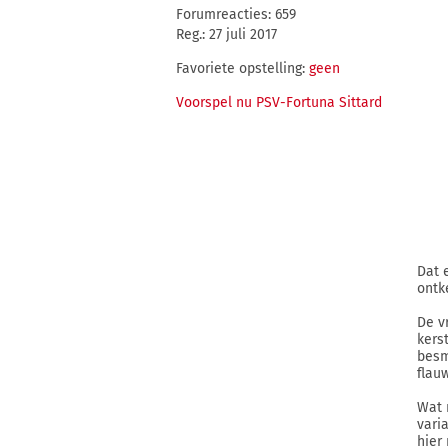
Forumreacties: 659
Reg.: 27 juli 2017
Favoriete opstelling:
geen
Voorspel nu PSV-Fortuna Sittard
Dat e
ontk
De v
kers
besm
flau
Wat 
vari
hier