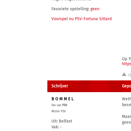
Favoriete opstelling:
geen
Voorspel nu PSV-Fortuna Sittard
Op 1
http
+
Schrijver
Gepo
B O M M E L
Weth
besm
Fan van
PSV
Mister PSV
Maar
Uit: Belfast
geen
Vak: -